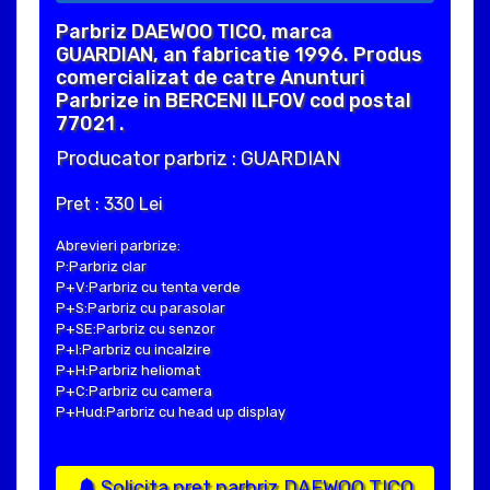
Parbriz DAEWOO TICO, marca
GUARDIAN, an fabricatie 1996. Produs
comercializat de catre Anunturi
Parbrize in BERCENI ILFOV cod postal
77021 .
Producator parbriz : GUARDIAN
Pret : 330 Lei
Abrevieri parbrize:
P:Parbriz clar
P+V:Parbriz cu tenta verde
P+S:Parbriz cu parasolar
P+SE:Parbriz cu senzor
P+I:Parbriz cu incalzire
P+H:Parbriz heliomat
P+C:Parbriz cu camera
P+Hud:Parbriz cu head up display
Solicita pret parbriz DAEWOO TICO