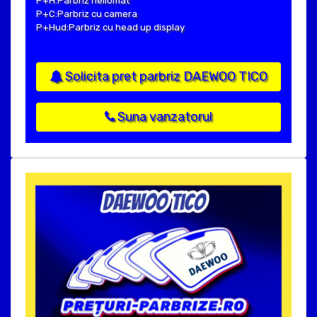
P+H:Parbriz heliomat
P+C:Parbriz cu camera
P+Hud:Parbriz cu head up display
Solicita pret parbriz DAEWOO TICO
Suna vanzatorul