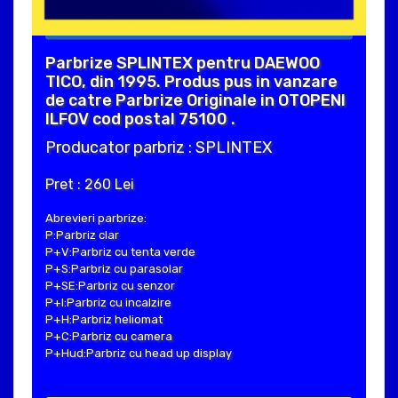
Parbrize SPLINTEX pentru DAEWOO
TICO, din 1995. Produs pus in vanzare
de catre Parbrize Originale in OTOPENI
ILFOV cod postal 75100 .
Producator parbriz : SPLINTEX
Pret : 260 Lei
Abrevieri parbrize:
P:Parbriz clar
P+V:Parbriz cu tenta verde
P+S:Parbriz cu parasolar
P+SE:Parbriz cu senzor
P+I:Parbriz cu incalzire
P+H:Parbriz heliomat
P+C:Parbriz cu camera
P+Hud:Parbriz cu head up display