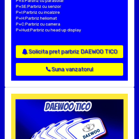
P+S:Parbriz cu parasolar
P+SE:Parbriz cu senzor
P+I:Parbriz cu incalzire
P+H:Parbriz heliomat
P+C:Parbriz cu camera
P+Hud:Parbriz cu head up display
Solicita pret parbriz DAEWOO TICO
Suna vanzatorul