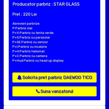
Producator parbriz : STAR GLASS
Pret : 220 Lei
Abrevieri parbrize:
P:Parbriz clar
P+V:Parbriz cu tenta verde
P+S:Parbriz cu parasolar
P+SE:Parbriz cu senzor
P+I:Parbriz cu incalzire
P+H:Parbriz heliomat
P+C:Parbriz cu camera
P+Hud:Parbriz cu head up display
Solicita pret parbriz DAEWOO TICO
Suna vanzatorul