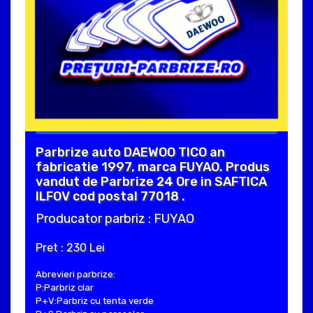
Parbrize auto DAEWOO TICO an
fabricatie 1997, marca FUYAO. Produs
vandut de Parbrize 24 Ore in SAFTICA
ILFOV cod postal 77018 .
Producator parbriz : FUYAO
Pret : 230 Lei
Abrevieri parbrize:
P:Parbriz clar
P+V:Parbriz cu tenta verde