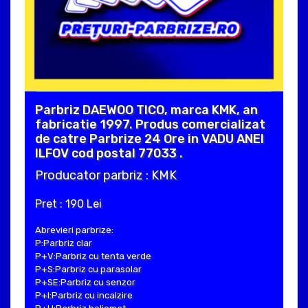
Parbriz DAEWOO TICO, marca KMK, an
fabricatie 1997. Produs comercializat
de catre Parbrize 24 Ore in VADU ANEI
ILFOV cod postal 77033 .
Producator parbriz : KMK
Pret : 190 Lei
Abrevieri parbrize:
P:Parbriz clar
P+V:Parbriz cu tenta verde
P+S:Parbriz cu parasolar
P+SE:Parbriz cu senzor
P+I:Parbriz cu incalzire