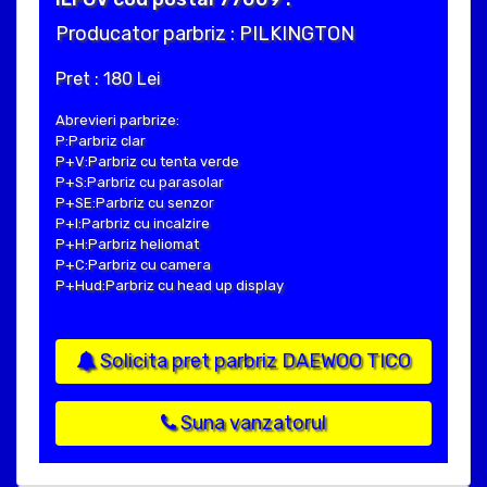
Producator parbriz : PILKINGTON
Pret : 180 Lei
Abrevieri parbrize:
P:Parbriz clar
P+V:Parbriz cu tenta verde
P+S:Parbriz cu parasolar
P+SE:Parbriz cu senzor
P+I:Parbriz cu incalzire
P+H:Parbriz heliomat
P+C:Parbriz cu camera
P+Hud:Parbriz cu head up display
Solicita pret parbriz DAEWOO TICO
Suna vanzatorul