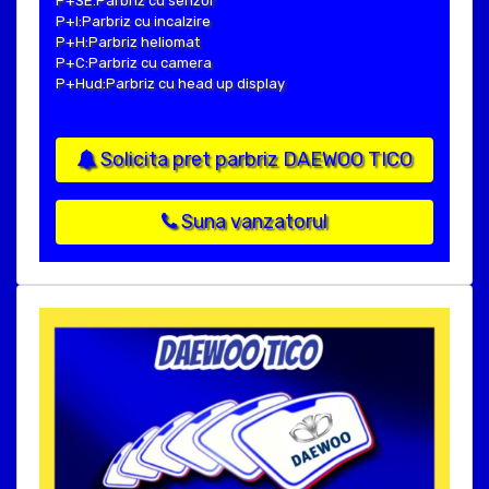
P+SE:Parbriz cu senzor
P+I:Parbriz cu incalzire
P+H:Parbriz heliomat
P+C:Parbriz cu camera
P+Hud:Parbriz cu head up display
Solicita pret parbriz DAEWOO TICO
Suna vanzatorul