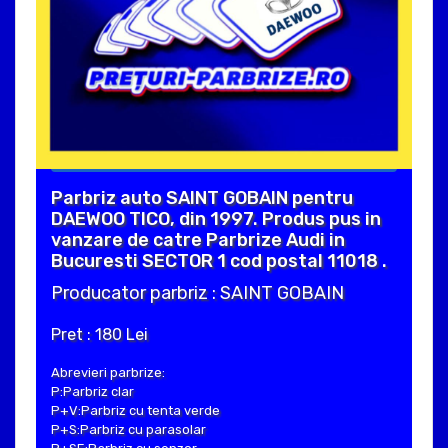
Parbriz auto SAINT GOBAIN pentru
DAEWOO TICO, din 1997. Produs pus in
vanzare de catre Parbrize Audi in
Bucuresti SECTOR 1 cod postal 11018 .
Producator parbriz : SAINT GOBAIN
Pret : 180 Lei
Abrevieri parbrize:
P:Parbriz clar
P+V:Parbriz cu tenta verde
P+S:Parbriz cu parasolar