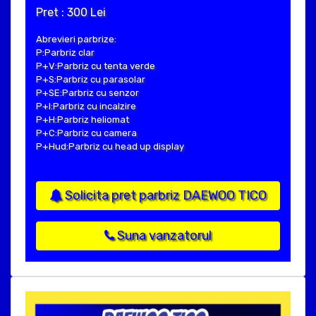
Pret : 300 Lei
Abrevieri parbrize:
P:Parbriz clar
P+V:Parbriz cu tenta verde
P+S:Parbriz cu parasolar
P+SE:Parbriz cu senzor
P+I:Parbriz cu incalzire
P+H:Parbriz heliomat
P+C:Parbriz cu camera
P+Hud:Parbriz cu head up display
Solicita pret parbriz DAEWOO TICO
Suna vanzatorul