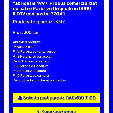
fabricatie 1997. Produs comercializat
de catre Parbrize Originale in DUDU
ILFOV cod postal 77041 .
Producator parbriz : KMK
Pret : 300 Lei
Abrevieri parbrize:
P:Parbriz clar
P+V:Parbriz cu tenta verde
P+S:Parbriz cu parasolar
P+SE:Parbriz cu senzor
P+I:Parbriz cu incalzire
P+H:Parbriz heliomat
P+C:Parbriz cu camera
P+Hud:Parbriz cu head up display
Solicita pret parbriz DAEWOO TICO
Suna vanzatorul