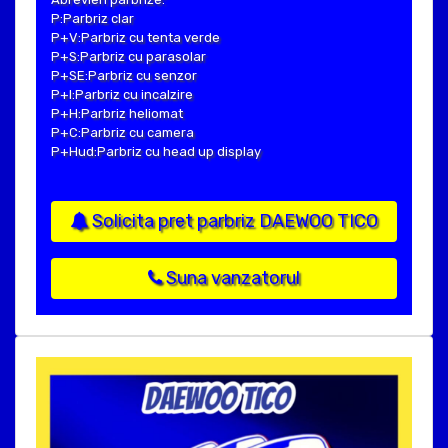
P:Parbriz clar
P+V:Parbriz cu tenta verde
P+S:Parbriz cu parasolar
P+SE:Parbriz cu senzor
P+I:Parbriz cu incalzire
P+H:Parbriz heliomat
P+C:Parbriz cu camera
P+Hud:Parbriz cu head up display
Solicita pret parbriz DAEWOO TICO
Suna vanzatorul