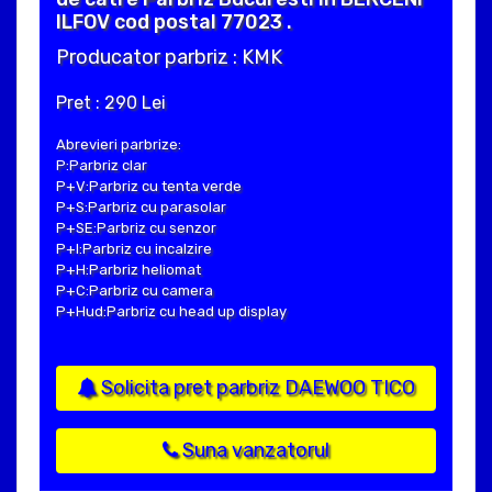
ILFOV cod postal 77023 .
Producator parbriz : KMK
Pret : 290 Lei
Abrevieri parbrize:
P:Parbriz clar
P+V:Parbriz cu tenta verde
P+S:Parbriz cu parasolar
P+SE:Parbriz cu senzor
P+I:Parbriz cu incalzire
P+H:Parbriz heliomat
P+C:Parbriz cu camera
P+Hud:Parbriz cu head up display
Solicita pret parbriz DAEWOO TICO
Suna vanzatorul