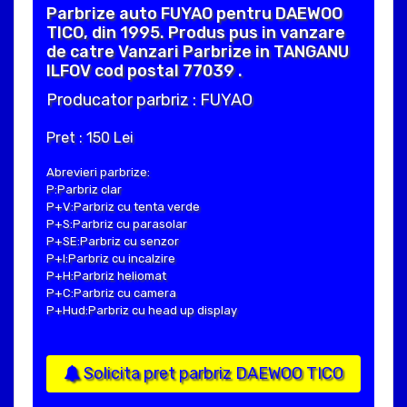
Parbrize auto FUYAO pentru DAEWOO
TICO, din 1995. Produs pus in vanzare
de catre Vanzari Parbrize in TANGANU
ILFOV cod postal 77039 .
Producator parbriz : FUYAO
Pret : 150 Lei
Abrevieri parbrize:
P:Parbriz clar
P+V:Parbriz cu tenta verde
P+S:Parbriz cu parasolar
P+SE:Parbriz cu senzor
P+I:Parbriz cu incalzire
P+H:Parbriz heliomat
P+C:Parbriz cu camera
P+Hud:Parbriz cu head up display
Solicita pret parbriz DAEWOO TICO