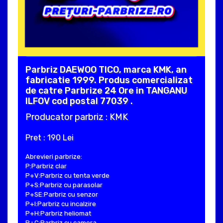
Parbriz DAEWOO TICO, marca KMK, an
fabricatie 1999. Produs comercializat
de catre Parbrize 24 Ore in TANGANU
ILFOV cod postal 77039 .
Producator parbriz : KMK
Pret : 190 Lei
Abrevieri parbrize:
P:Parbriz clar
P+V:Parbriz cu tenta verde
P+S:Parbriz cu parasolar
P+SE:Parbriz cu senzor
P+I:Parbriz cu incalzire
P+H:Parbriz heliomat
P+C:Parbriz cu camera