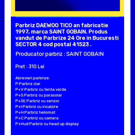
Parbriz DAEWOO TICO an fabricatie
1997, marca SAINT GOBAIN. Produs
vandut de Parbrize 24 Ore in Bucuresti
SECTOR 4 cod postal 41523 .
Producator parbriz : SAINT GOBAIN
Pret : 310 Lei
Abrevieri parbrize:
P:Parbriz clar
P+V:Parbriz cu tenta verde
P+S:Parbriz cu parasolar
P+SE:Parbriz cu senzor
P+I:Parbriz cu incalzire
P+H:Parbriz heliomat
P+C:Parbriz cu camera
P+Hud:Parbriz cu head up display