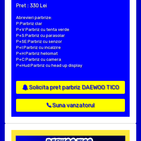
Pret : 330 Lei
Abrevieri parbrize:
P:Parbriz clar
P+V:Parbriz cu tenta verde
P+S:Parbriz cu parasolar
P+SE:Parbriz cu senzor
P+I:Parbriz cu incalzire
P+H:Parbriz heliomat
P+C:Parbriz cu camera
P+Hud:Parbriz cu head up display
Solicita pret parbriz DAEWOO TICO
Suna vanzatorul