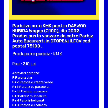
Parbrize auto KMK pentru DAEWOO
NUBIRA Wagon (J100), din 2002.
Produs pus in vanzare de catre Parbiz
Auto Bucuresti in OTOPENI ILFOV cod
postal 75100 .
Producator parbriz : KMK
Pret : 210 Lei
Abrevieri parbrize:
P:Parbriz clar
P+V:Parbriz cu tenta verde
P+S:Parbriz cu parasolar
P+SE:Parbriz cu senzor
P+I:Parbriz cu incalzire
P+H:Parbriz heliomat
P+C:Parbriz cu camera