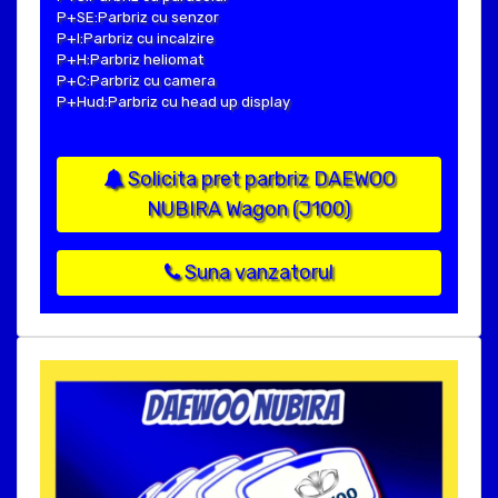
P+SE:Parbriz cu senzor
P+I:Parbriz cu incalzire
P+H:Parbriz heliomat
P+C:Parbriz cu camera
P+Hud:Parbriz cu head up display
Solicita pret parbriz DAEWOO
NUBIRA Wagon (J100)
Suna vanzatorul