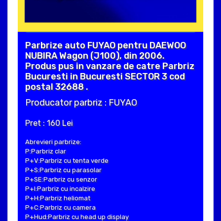
Parbrize auto FUYAO pentru DAEWOO
NUBIRA Wagon (J100), din 2006.
Produs pus in vanzare de catre Parbriz
Bucuresti in Bucuresti SECTOR 3 cod
postal 32688 .
Producator parbriz : FUYAO
Pret : 160 Lei
Abrevieri parbrize:
P:Parbriz clar
P+V:Parbriz cu tenta verde
P+S:Parbriz cu parasolar
P+SE:Parbriz cu senzor
P+I:Parbriz cu incalzire
P+H:Parbriz heliomat
P+C:Parbriz cu camera
P+Hud:Parbriz cu head up display