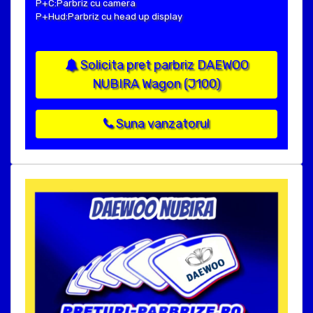
P+C:Parbriz cu camera
P+Hud:Parbriz cu head up display
Solicita pret parbriz DAEWOO
NUBIRA Wagon (J100)
Suna vanzatorul