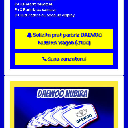
P+H:Parbriz heliomat
P+C:Parbriz cu camera
P+Hud:Parbriz cu head up display
Solicita pret parbriz DAEWOO
NUBIRA Wagon (J100)
Suna vanzatorul