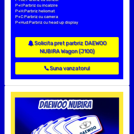
P+I:Parbriz cu incalzire
P+H:Parbriz heliomat
P+C:Parbriz cu camera
P+Hud:Parbriz cu head up display
Solicita pret parbriz DAEWOO
NUBIRA Wagon (J100)
Suna vanzatorul