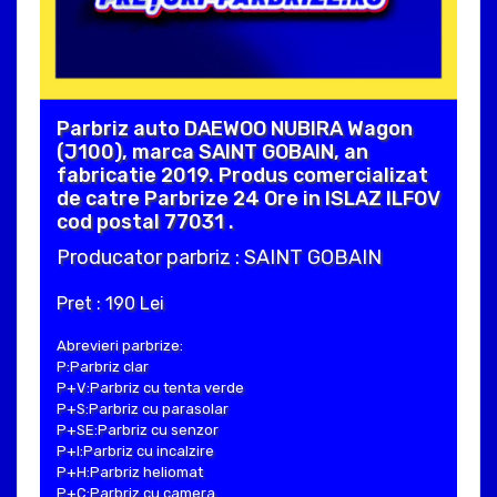
Parbriz auto DAEWOO NUBIRA Wagon
(J100), marca SAINT GOBAIN, an
fabricatie 2019. Produs comercializat
de catre Parbrize 24 Ore in ISLAZ ILFOV
cod postal 77031 .
Producator parbriz : SAINT GOBAIN
Pret : 190 Lei
Abrevieri parbrize:
P:Parbriz clar
P+V:Parbriz cu tenta verde
P+S:Parbriz cu parasolar
P+SE:Parbriz cu senzor
P+I:Parbriz cu incalzire
P+H:Parbriz heliomat
P+C:Parbriz cu camera