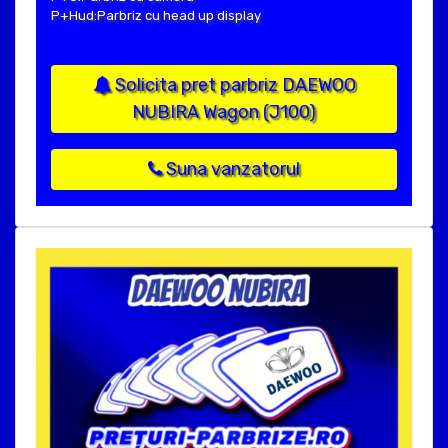
P+Hud:Parbriz cu head up display
Solicita pret parbriz DAEWOO
NUBIRA Wagon (J100)
Suna vanzatorul