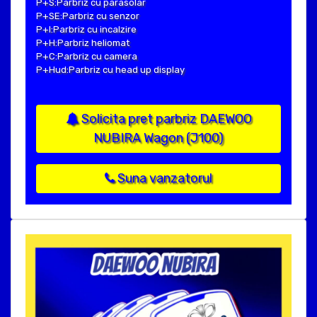
P+S:Parbriz cu parasolar
P+SE:Parbriz cu senzor
P+I:Parbriz cu incalzire
P+H:Parbriz heliomat
P+C:Parbriz cu camera
P+Hud:Parbriz cu head up display
Solicita pret parbriz DAEWOO
NUBIRA Wagon (J100)
Suna vanzatorul