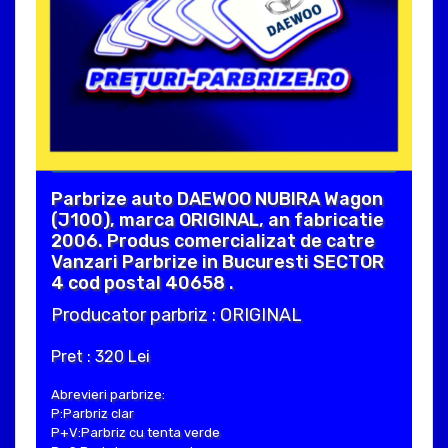
Parbrize auto DAEWOO NUBIRA Wagon
(J100), marca ORIGINAL, an fabricatie
2006. Produs comercializat de catre
Vanzari Parbrize in Bucuresti SECTOR
4 cod postal 40658 .
Producator parbriz : ORIGINAL
Pret : 320 Lei
Abrevieri parbrize:
P:Parbriz clar
P+V:Parbriz cu tenta verde