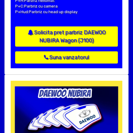
P+H:Parbriz heliomat
P+C:Parbriz cu camera
P+Hud:Parbriz cu head up display
Solicita pret parbriz DAEWOO
NUBIRA Wagon (J100)
Suna vanzatorul