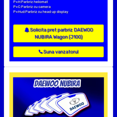
P+H:Parbriz heliomat
P+C:Parbriz cu camera
P+Hud:Parbriz cu head up display
Solicita pret parbriz DAEWOO
NUBIRA Wagon (J100)
Suna vanzatorul