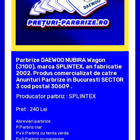
Parbrize DAEWOO NUBIRA Wagon
(J100), marca SPLINTEX, an fabricatie
2002. Produs comercializat de catre
Anunturi Parbrize in Bucuresti SECTOR
3 cod postal 30609 .
Producator parbriz : SPLINTEX
Pret : 240 Lei
Abrevieri parbrize:
P:Parbriz clar
P+V:Parbriz cu tenta verde
P+S:Parbriz cu parasolar