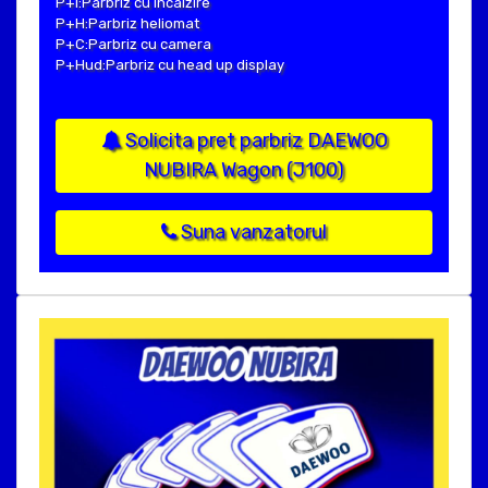
P+I:Parbriz cu incalzire
P+H:Parbriz heliomat
P+C:Parbriz cu camera
P+Hud:Parbriz cu head up display
Solicita pret parbriz DAEWOO
NUBIRA Wagon (J100)
Suna vanzatorul