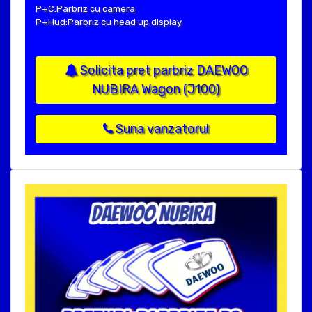
P+C:Parbriz cu camera
P+Hud:Parbriz cu head up display
Solicita pret parbriz DAEWOO
NUBIRA Wagon (J100)
Suna vanzatorul