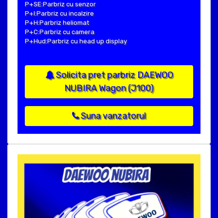
P+SE:Parbriz cu senzor
P+I:Parbriz cu incalzire
P+H:Parbriz heliomat
P+C:Parbriz cu camera
P+Hud:Parbriz cu head up display
Solicita pret parbriz DAEWOO
NUBIRA Wagon (J100)
Suna vanzatorul