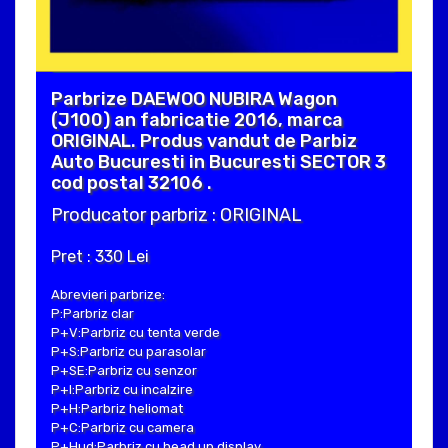
Parbrize DAEWOO NUBIRA Wagon
(J100) an fabricatie 2016, marca
ORIGINAL. Produs vandut de Parbiz
Auto Bucuresti in Bucuresti SECTOR 3
cod postal 32106 .
Producator parbriz : ORIGINAL
Pret : 330 Lei
Abrevieri parbrize:
P:Parbriz clar
P+V:Parbriz cu tenta verde
P+S:Parbriz cu parasolar
P+SE:Parbriz cu senzor
P+I:Parbriz cu incalzire
P+H:Parbriz heliomat
P+C:Parbriz cu camera
P+Hud:Parbriz cu head up display