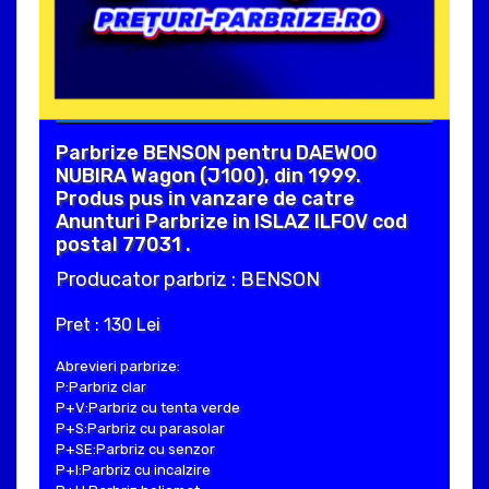
Parbrize BENSON pentru DAEWOO
NUBIRA Wagon (J100), din 1999.
Produs pus in vanzare de catre
Anunturi Parbrize in ISLAZ ILFOV cod
postal 77031 .
Producator parbriz : BENSON
Pret : 130 Lei
Abrevieri parbrize:
P:Parbriz clar
P+V:Parbriz cu tenta verde
P+S:Parbriz cu parasolar
P+SE:Parbriz cu senzor
P+I:Parbriz cu incalzire