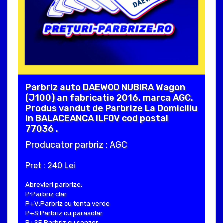
Parbriz auto DAEWOO NUBIRA Wagon
(J100) an fabricatie 2016, marca AGC.
Produs vandut de Parbrize La Domiciliu
in BALACEANCA ILFOV cod postal
77036 .
Producator parbriz : AGC
Pret : 240 Lei
Abrevieri parbrize:
P:Parbriz clar
P+V:Parbriz cu tenta verde
P+S:Parbriz cu parasolar
P+SE:Parbriz cu senzor