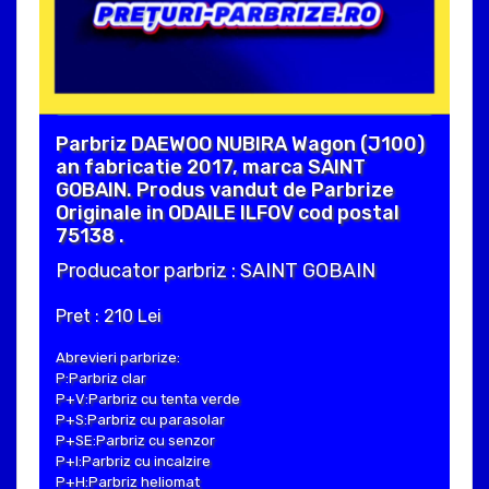
Parbriz DAEWOO NUBIRA Wagon (J100)
an fabricatie 2017, marca SAINT
GOBAIN. Produs vandut de Parbrize
Originale in ODAILE ILFOV cod postal
75138 .
Producator parbriz : SAINT GOBAIN
Pret : 210 Lei
Abrevieri parbrize:
P:Parbriz clar
P+V:Parbriz cu tenta verde
P+S:Parbriz cu parasolar
P+SE:Parbriz cu senzor
P+I:Parbriz cu incalzire
P+H:Parbriz heliomat