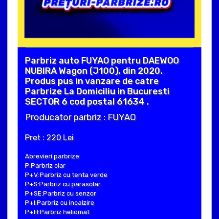
Parbriz auto FUYAO pentru DAEWOO
NUBIRA Wagon (J100), din 2020.
Produs pus in vanzare de catre
Parbrize La Domiciliu in Bucuresti
SECTOR 6 cod postal 61634 .
Producator parbriz : FUYAO
Pret : 220 Lei
Abrevieri parbrize:
P:Parbriz clar
P+V:Parbriz cu tenta verde
P+S:Parbriz cu parasolar
P+SE:Parbriz cu senzor
P+I:Parbriz cu incalzire
P+H:Parbriz heliomat