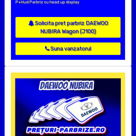
P+Hud:Parbriz cu head up display
Solicita pret parbriz DAEWOO
NUBIRA Wagon (J100)
Suna vanzatorul