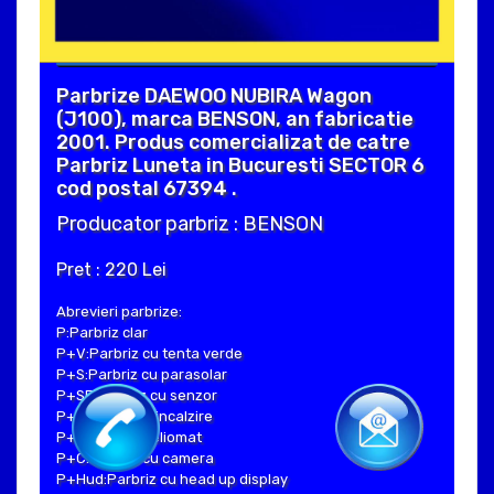
Parbrize DAEWOO NUBIRA Wagon
(J100), marca BENSON, an fabricatie
2001. Produs comercializat de catre
Parbriz Luneta in Bucuresti SECTOR 6
cod postal 67394 .
Producator parbriz : BENSON
Pret : 220 Lei
Abrevieri parbrize:
P:Parbriz clar
P+V:Parbriz cu tenta verde
P+S:Parbriz cu parasolar
P+SE:Parbriz cu senzor
P+I:Parbriz cu incalzire
P+H:Parbriz heliomat
P+C:Parbriz cu camera
P+Hud:Parbriz cu head up display