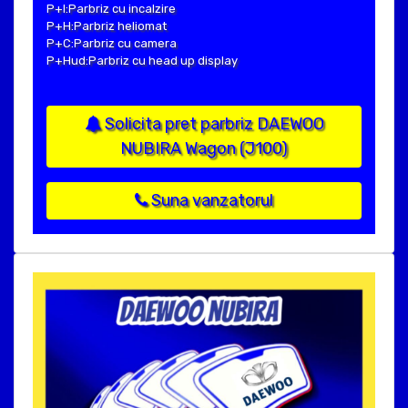
P+I:Parbriz cu incalzire
P+H:Parbriz heliomat
P+C:Parbriz cu camera
P+Hud:Parbriz cu head up display
Solicita pret parbriz DAEWOO
NUBIRA Wagon (J100)
Suna vanzatorul