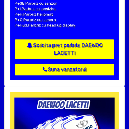
P+SE:Parbriz cu senzor
P+I:Parbriz cu incalzire
P+H:Parbriz heliomat
P+C:Parbriz cu camera
P+Hud:Parbriz cu head up display
Solicita pret parbriz DAEWOO
LACETTI
Suna vanzatorul