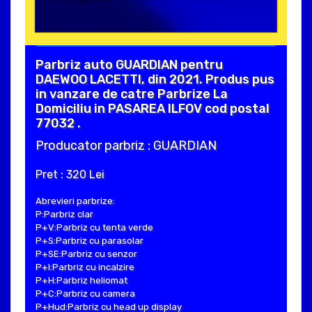
Parbriz auto GUARDIAN pentru
DAEWOO LACETTI, din 2021. Produs pus
in vanzare de catre Parbrize La
Domiciliu in PASAREA ILFOV cod postal
77032 .
Producator parbriz : GUARDIAN
Pret : 320 Lei
Abrevieri parbrize:
P:Parbriz clar
P+V:Parbriz cu tenta verde
P+S:Parbriz cu parasolar
P+SE:Parbriz cu senzor
P+I:Parbriz cu incalzire
P+H:Parbriz heliomat
P+C:Parbriz cu camera
P+Hud:Parbriz cu head up display