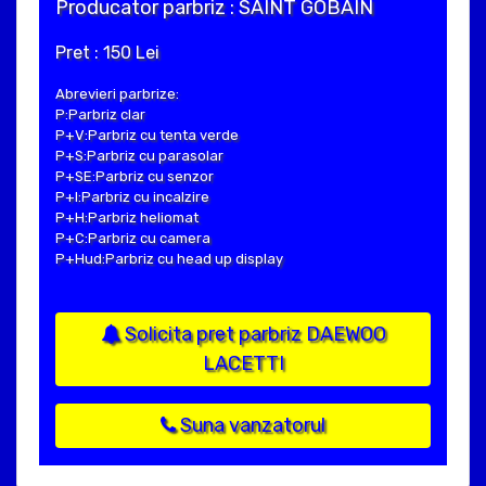
Producator parbriz : SAINT GOBAIN
Pret : 150 Lei
Abrevieri parbrize:
P:Parbriz clar
P+V:Parbriz cu tenta verde
P+S:Parbriz cu parasolar
P+SE:Parbriz cu senzor
P+I:Parbriz cu incalzire
P+H:Parbriz heliomat
P+C:Parbriz cu camera
P+Hud:Parbriz cu head up display
Solicita pret parbriz DAEWOO
LACETTI
Suna vanzatorul