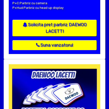
P+C:Parbriz cu camera
P+Hud:Parbriz cu head up display
Solicita pret parbriz DAEWOO
LACETTI
Suna vanzatorul