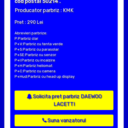
cod postal 50214 .
Producator parbriz : KMK
Pret : 290 Lei
Abrevieri parbrize:
P:Parbriz clar
P+V:Parbriz cu tenta verde
P+S:Parbriz cu parasolar
P+SE:Parbriz cu senzor
P+I:Parbriz cu incalzire
P+H:Parbriz heliomat
P+C:Parbriz cu camera
P+Hud:Parbriz cu head up display
Solicita pret parbriz DAEWOO
LACETTI
Suna vanzatorul