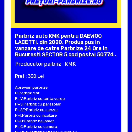
Parbriz auto KMK pentru DAEWOO
LACETTI, din 2020. Produs pus in
vanzare de catre Parbrize 24 Ore in
Bucuresti SECTOR 5 cod postal 50774 .
Producator parbriz : KMK
Pret : 330 Lei
Abrevieri parbrize:
P:Parbriz clar
P+V:Parbriz cu tenta verde
P+S:Parbriz cu parasolar
P+SE:Parbriz cu senzor
P+I:Parbriz cu incalzire
P+H:Parbriz heliomat
P+C:Parbriz cu camera