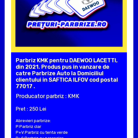
Parbriz KMK pentru DAEWOO LACETTI,
din 2021. Produs pus in vanzare de
catre Parbrize Auto la Domiciliul
clientului in SAFTICA ILFOV cod postal
77017 .
Producator parbriz : KMK
Pret : 250 Lei
Abrevieri parbrize:
P:Parbriz clar
P+V:Parbriz cu tenta verde