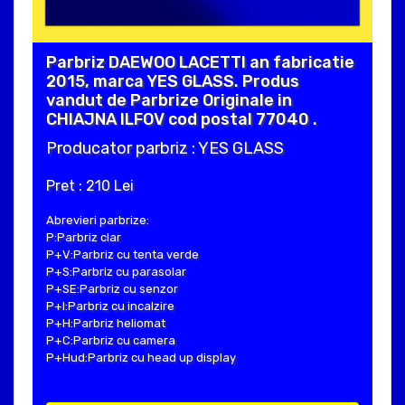
Parbriz DAEWOO LACETTI an fabricatie
2015, marca YES GLASS. Produs
vandut de Parbrize Originale in
CHIAJNA ILFOV cod postal 77040 .
Producator parbriz : YES GLASS
Pret : 210 Lei
Abrevieri parbrize:
P:Parbriz clar
P+V:Parbriz cu tenta verde
P+S:Parbriz cu parasolar
P+SE:Parbriz cu senzor
P+I:Parbriz cu incalzire
P+H:Parbriz heliomat
P+C:Parbriz cu camera
P+Hud:Parbriz cu head up display