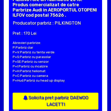
Produs comercializat de catre
Parbrize Audi in AEROPORTUL OTOPENI
ILFOV cod postal 75626 .
Producator parbriz : PILKINGTON
Pret : 170 Lei
Abrevieri parbrize:
P:Parbriz clar
P+V:Parbriz cu tenta verde
P+S:Parbriz cu parasolar
P+SE:Parbriz cu senzor
P+I:Parbriz cu incalzire
P+H:Parbriz heliomat
P+C:Parbriz cu camera
P+Hud:Parbriz cu head up display
Solicita pret parbriz DAEWOO
LACETTI