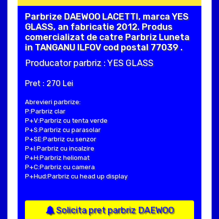
Parbrize DAEWOO LACETTI, marca YES
GLASS, an fabricatie 2012. Produs
comercializat de catre Parbriz Luneta
in TANGANU ILFOV cod postal 77039 .
Producator parbriz : YES GLASS
Pret : 270 Lei
Abrevieri parbrize:
P:Parbriz clar
P+V:Parbriz cu tenta verde
P+S:Parbriz cu parasolar
P+SE:Parbriz cu senzor
P+I:Parbriz cu incalzire
P+H:Parbriz heliomat
P+C:Parbriz cu camera
P+Hud:Parbriz cu head up display
Solicita pret parbriz DAEWOO