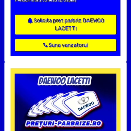
P+Hud:Parbriz cu head up display
Solicita pret parbriz DAEWOO
LACETTI
Suna vanzatorul