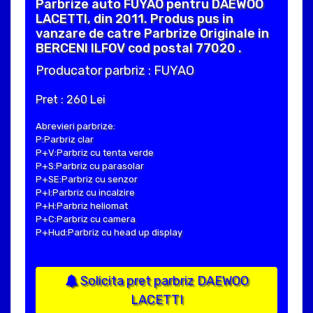
Parbrize auto FUYAO pentru DAEWOO
LACETTI, din 2011. Produs pus in
vanzare de catre Parbrize Originale in
BERCENI ILFOV cod postal 77020 .
Producator parbriz : FUYAO
Pret : 260 Lei
Abrevieri parbrize:
P:Parbriz clar
P+V:Parbriz cu tenta verde
P+S:Parbriz cu parasolar
P+SE:Parbriz cu senzor
P+I:Parbriz cu incalzire
P+H:Parbriz heliomat
P+C:Parbriz cu camera
P+Hud:Parbriz cu head up display
Solicita pret parbriz DAEWOO
LACETTI