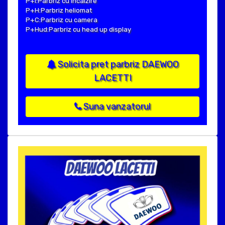
P+I:Parbriz cu incalzire
P+H:Parbriz heliomat
P+C:Parbriz cu camera
P+Hud:Parbriz cu head up display
Solicita pret parbriz DAEWOO
LACETTI
Suna vanzatorul