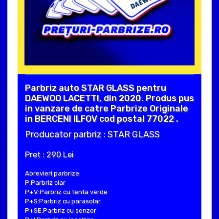
Parbriz auto STAR GLASS pentru
DAEWOO LACETTI, din 2020. Produs pus
in vanzare de catre Parbrize Originale
in BERCENI ILFOV cod postal 77022 .
Producator parbriz : STAR GLASS
Pret : 290 Lei
Abrevieri parbrize:
P:Parbriz clar
P+V:Parbriz cu tenta verde
P+S:Parbriz cu parasolar
P+SE:Parbriz cu senzor