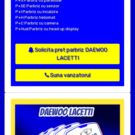
P+S:Parbriz cu parasolar
P+SE:Parbriz cu senzor
P+I:Parbriz cu incalzire
P+H:Parbriz heliomat
P+C:Parbriz cu camera
P+Hud:Parbriz cu head up display
Solicita pret parbriz DAEWOO
LACETTI
Suna vanzatorul