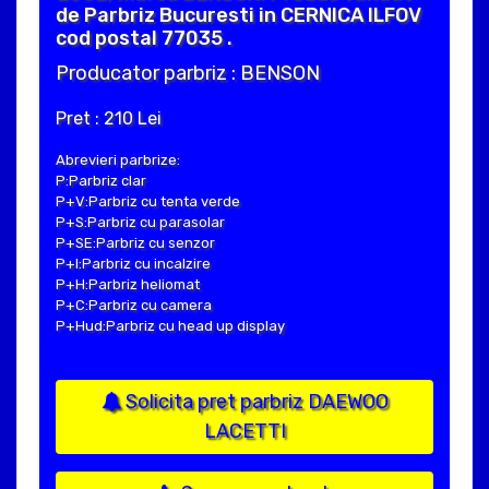
de Parbriz Bucuresti in CERNICA ILFOV
cod postal 77035 .
Producator parbriz : BENSON
Pret : 210 Lei
Abrevieri parbrize:
P:Parbriz clar
P+V:Parbriz cu tenta verde
P+S:Parbriz cu parasolar
P+SE:Parbriz cu senzor
P+I:Parbriz cu incalzire
P+H:Parbriz heliomat
P+C:Parbriz cu camera
P+Hud:Parbriz cu head up display
Solicita pret parbriz DAEWOO
LACETTI