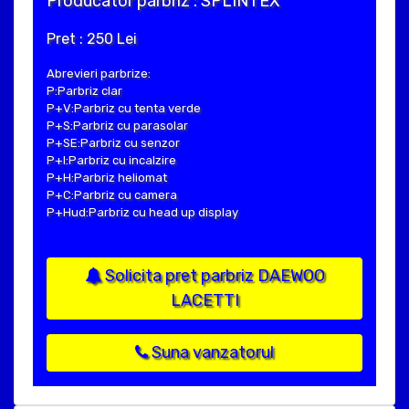
Producator parbriz : SPLINTEX
Pret : 250 Lei
Abrevieri parbrize:
P:Parbriz clar
P+V:Parbriz cu tenta verde
P+S:Parbriz cu parasolar
P+SE:Parbriz cu senzor
P+I:Parbriz cu incalzire
P+H:Parbriz heliomat
P+C:Parbriz cu camera
P+Hud:Parbriz cu head up display
Solicita pret parbriz DAEWOO
LACETTI
Suna vanzatorul