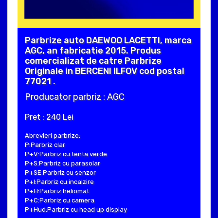
Parbrize auto DAEWOO LACETTI, marca
AGC, an fabricatie 2015. Produs
comercializat de catre Parbrize
Originale in BERCENI ILFOV cod postal
77021 .
Producator parbriz : AGC
Pret : 240 Lei
Abrevieri parbrize:
P:Parbriz clar
P+V:Parbriz cu tenta verde
P+S:Parbriz cu parasolar
P+SE:Parbriz cu senzor
P+I:Parbriz cu incalzire
P+H:Parbriz heliomat
P+C:Parbriz cu camera
P+Hud:Parbriz cu head up display