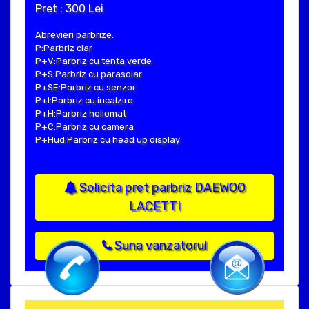
Pret : 300 Lei
Abrevieri parbrize:
P:Parbriz clar
P+V:Parbriz cu tenta verde
P+S:Parbriz cu parasolar
P+SE:Parbriz cu senzor
P+I:Parbriz cu incalzire
P+H:Parbriz heliomat
P+C:Parbriz cu camera
P+Hud:Parbriz cu head up display
Solicita pret parbriz DAEWOO
LACETTI
Suna vanzatorul