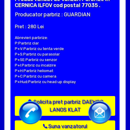
CERNICA ILFOV cod postal 77035 .
Producator parbriz : GUARDIAN
Pret : 280 Lei
Abrevieri parbrize:
P:Parbriz clar
P+V:Parbriz cu tenta verde
P+S:Parbriz cu parasolar
P+SE:Parbriz cu senzor
P+I:Parbriz cu incalzire
P+H:Parbriz heliomat
P+C:Parbriz cu camera
P+Hud:Parbriz cu head up display
Solicita pret parbriz DAEWOO
LANOS KLAT
Suna vanzatorul