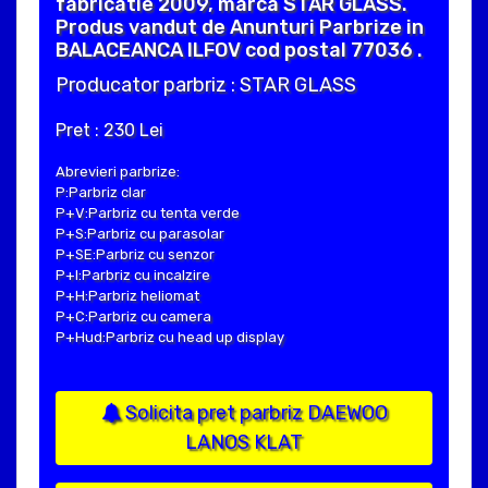
fabricatie 2009, marca STAR GLASS.
Produs vandut de Anunturi Parbrize in
BALACEANCA ILFOV cod postal 77036 .
Producator parbriz : STAR GLASS
Pret : 230 Lei
Abrevieri parbrize:
P:Parbriz clar
P+V:Parbriz cu tenta verde
P+S:Parbriz cu parasolar
P+SE:Parbriz cu senzor
P+I:Parbriz cu incalzire
P+H:Parbriz heliomat
P+C:Parbriz cu camera
P+Hud:Parbriz cu head up display
Solicita pret parbriz DAEWOO
LANOS KLAT