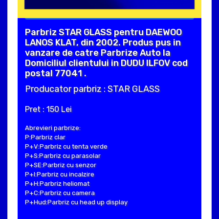
Parbriz STAR GLASS pentru DAEWOO
LANOS KLAT, din 2002. Produs pus in
vanzare de catre Parbrize Auto la
Domiciliul clientului in DUDU ILFOV cod
postal 77041 .
Producator parbriz : STAR GLASS
Pret : 150 Lei
Abrevieri parbrize:
P:Parbriz clar
P+V:Parbriz cu tenta verde
P+S:Parbriz cu parasolar
P+SE:Parbriz cu senzor
P+I:Parbriz cu incalzire
P+H:Parbriz heliomat
P+C:Parbriz cu camera
P+Hud:Parbriz cu head up display