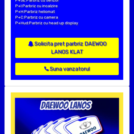
P+SE:Parbriz cu senzor
P+I:Parbriz cu incalzire
P+H:Parbriz heliomat
P+C:Parbriz cu camera
P+Hud:Parbriz cu head up display
Solicita pret parbriz DAEWOO
LANOS KLAT
Suna vanzatorul