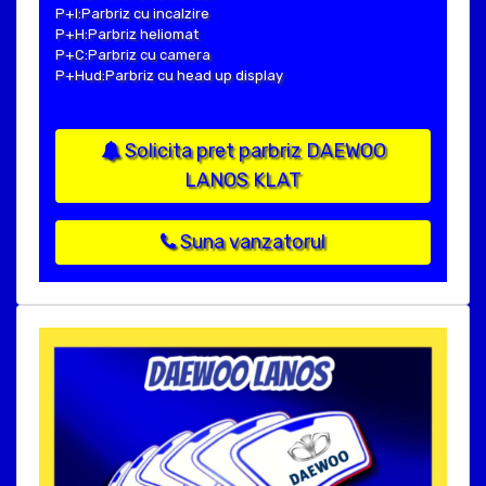
P+I:Parbriz cu incalzire
P+H:Parbriz heliomat
P+C:Parbriz cu camera
P+Hud:Parbriz cu head up display
Solicita pret parbriz DAEWOO
LANOS KLAT
Suna vanzatorul