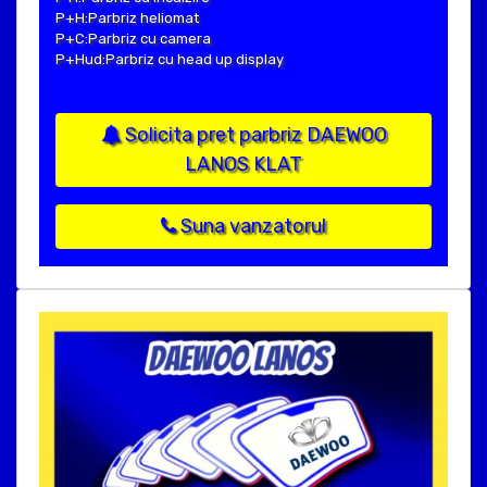
P+H:Parbriz heliomat
P+C:Parbriz cu camera
P+Hud:Parbriz cu head up display
Solicita pret parbriz DAEWOO
LANOS KLAT
Suna vanzatorul