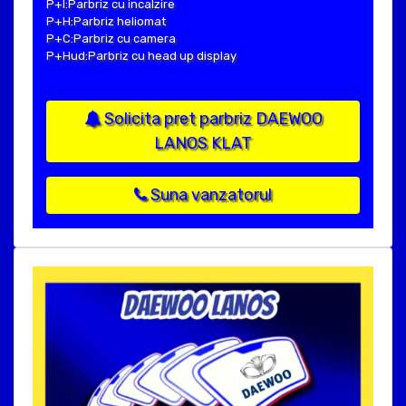
P+I:Parbriz cu incalzire
P+H:Parbriz heliomat
P+C:Parbriz cu camera
P+Hud:Parbriz cu head up display
Solicita pret parbriz DAEWOO
LANOS KLAT
Suna vanzatorul