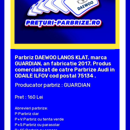
Parbriz DAEWOO LANOS KLAT, marca
GUARDIAN, an fabricatie 2017. Produs
comercializat de catre Parbrize Audi in
ODAILE ILFOV cod postal 75134 .
Producator parbriz : GUARDIAN
Pret : 160 Lei
Abrevieri parbrize:
P:Parbriz clar
P+V:Parbriz cu tenta verde
P+S:Parbriz cu parasolar