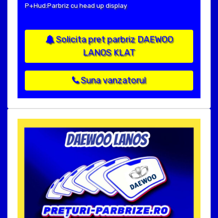
P+Hud:Parbriz cu head up display
Solicita pret parbriz DAEWOO
LANOS KLAT
Suna vanzatorul