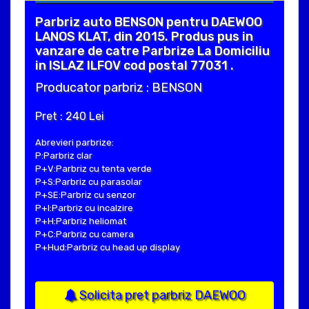
Parbriz auto BENSON pentru DAEWOO
LANOS KLAT, din 2015. Produs pus in
vanzare de catre Parbrize La Domiciliu
in ISLAZ ILFOV cod postal 77031 .
Producator parbriz : BENSON
Pret : 240 Lei
Abrevieri parbrize:
P:Parbriz clar
P+V:Parbriz cu tenta verde
P+S:Parbriz cu parasolar
P+SE:Parbriz cu senzor
P+I:Parbriz cu incalzire
P+H:Parbriz heliomat
P+C:Parbriz cu camera
P+Hud:Parbriz cu head up display
Solicita pret parbriz DAEWOO