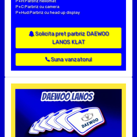
P+H:Parbriz heliomat
P+C:Parbriz cu camera
P+Hud:Parbriz cu head up display
Solicita pret parbriz DAEWOO
LANOS KLAT
Suna vanzatorul