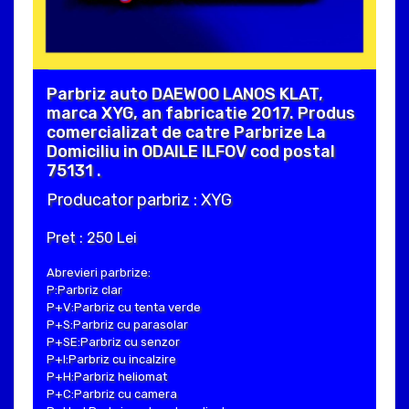
Parbriz auto DAEWOO LANOS KLAT,
marca XYG, an fabricatie 2017. Produs
comercializat de catre Parbrize La
Domiciliu in ODAILE ILFOV cod postal
75131 .
Producator parbriz : XYG
Pret : 250 Lei
Abrevieri parbrize:
P:Parbriz clar
P+V:Parbriz cu tenta verde
P+S:Parbriz cu parasolar
P+SE:Parbriz cu senzor
P+I:Parbriz cu incalzire
P+H:Parbriz heliomat
P+C:Parbriz cu camera