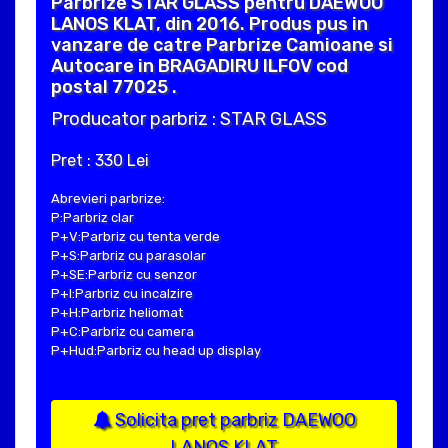
Parbrize STAR GLASS pentru DAEWOO
LANOS KLAT, din 2016. Produs pus in
vanzare de catre Parbrize Camioane si
Autocare in BRAGADIRU ILFOV cod
postal 77025 .
Producator parbriz : STAR GLASS
Pret : 330 Lei
Abrevieri parbrize:
P:Parbriz clar
P+V:Parbriz cu tenta verde
P+S:Parbriz cu parasolar
P+SE:Parbriz cu senzor
P+I:Parbriz cu incalzire
P+H:Parbriz heliomat
P+C:Parbriz cu camera
P+Hud:Parbriz cu head up display
Solicita pret parbriz DAEWOO
LANOS KLAT