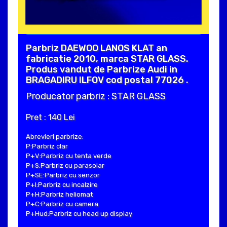
Parbriz DAEWOO LANOS KLAT an
fabricatie 2010, marca STAR GLASS.
Produs vandut de Parbrize Audi in
BRAGADIRU ILFOV cod postal 77026 .
Producator parbriz : STAR GLASS
Pret : 140 Lei
Abrevieri parbrize:
P:Parbriz clar
P+V:Parbriz cu tenta verde
P+S:Parbriz cu parasolar
P+SE:Parbriz cu senzor
P+I:Parbriz cu incalzire
P+H:Parbriz heliomat
P+C:Parbriz cu camera
P+Hud:Parbriz cu head up display