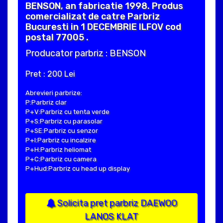
BENSON, an fabricatie 1998. Produs
comercializat de catre Parbriz
Bucuresti in 1 DECEMBRIE ILFOV cod
postal 77005 .
Producator parbriz : BENSON
Pret : 200 Lei
Abrevieri parbrize:
P:Parbriz clar
P+V:Parbriz cu tenta verde
P+S:Parbriz cu parasolar
P+SE:Parbriz cu senzor
P+I:Parbriz cu incalzire
P+H:Parbriz heliomat
P+C:Parbriz cu camera
P+Hud:Parbriz cu head up display
Solicita pret parbriz DAEWOO
LANOS KLAT