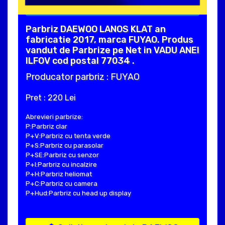
Parbriz DAEWOO LANOS KLAT an
fabricatie 2017, marca FUYAO. Produs
vandut de Parbrize pe Net in VADU ANEI
ILFOV cod postal 77034 .
Producator parbriz : FUYAO
Pret : 220 Lei
Abrevieri parbrize:
P:Parbriz clar
P+V:Parbriz cu tenta verde
P+S:Parbriz cu parasolar
P+SE:Parbriz cu senzor
P+I:Parbriz cu incalzire
P+H:Parbriz heliomat
P+C:Parbriz cu camera
P+Hud:Parbriz cu head up display