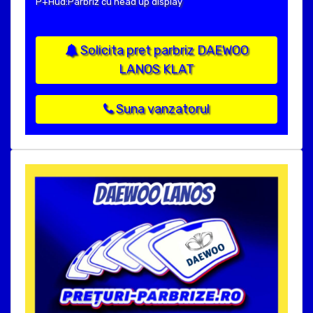
P+Hud:Parbriz cu head up display
Solicita pret parbriz DAEWOO
LANOS KLAT
Suna vanzatorul