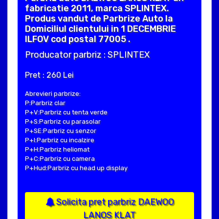
fabricatie 2011, marca SPLINTEX.
Produs vandut de Parbrize Auto la
Domiciliul clientului in 1 DECEMBRIE
ILFOV cod postal 77005 .
Producator parbriz : SPLINTEX
Pret : 260 Lei
Abrevieri parbrize:
P:Parbriz clar
P+V:Parbriz cu tenta verde
P+S:Parbriz cu parasolar
P+SE:Parbriz cu senzor
P+I:Parbriz cu incalzire
P+H:Parbriz heliomat
P+C:Parbriz cu camera
P+Hud:Parbriz cu head up display
Solicita pret parbriz DAEWOO
LANOS KLAT