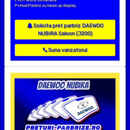
P+Hud:Parbriz cu head up display
Solicita pret parbriz DAEWOO
NUBIRA Saloon (J200)
Suna vanzatorul