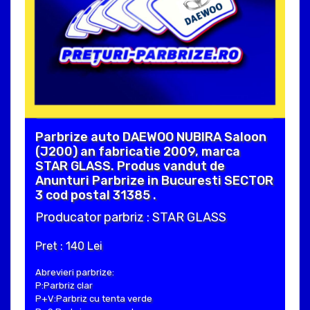
Parbrize auto DAEWOO NUBIRA Saloon
(J200) an fabricatie 2009, marca
STAR GLASS. Produs vandut de
Anunturi Parbrize in Bucuresti SECTOR
3 cod postal 31385 .
Producator parbriz : STAR GLASS
Pret : 140 Lei
Abrevieri parbrize:
P:Parbriz clar
P+V:Parbriz cu tenta verde