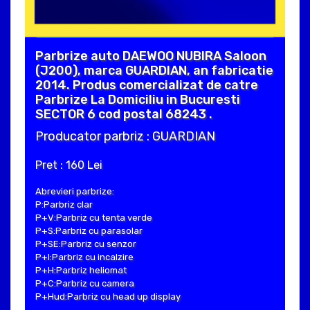
Parbrize auto DAEWOO NUBIRA Saloon
(J200), marca GUARDIAN, an fabricatie
2014. Produs comercializat de catre
Parbrize La Domiciliu in Bucuresti
SECTOR 6 cod postal 68243 .
Producator parbriz : GUARDIAN
Pret : 160 Lei
Abrevieri parbrize:
P:Parbriz clar
P+V:Parbriz cu tenta verde
P+S:Parbriz cu parasolar
P+SE:Parbriz cu senzor
P+I:Parbriz cu incalzire
P+H:Parbriz heliomat
P+C:Parbriz cu camera
P+Hud:Parbriz cu head up display