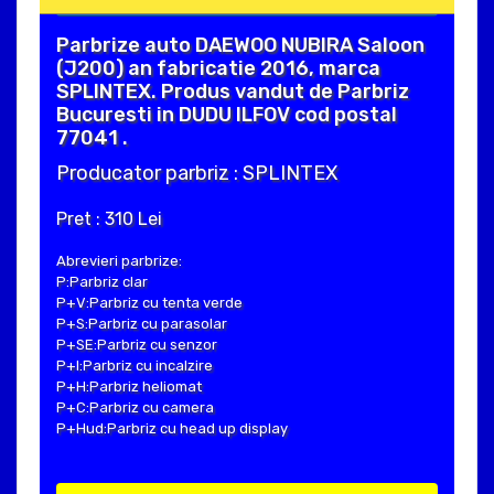
Parbrize auto DAEWOO NUBIRA Saloon
(J200) an fabricatie 2016, marca
SPLINTEX. Produs vandut de Parbriz
Bucuresti in DUDU ILFOV cod postal
77041 .
Producator parbriz : SPLINTEX
Pret : 310 Lei
Abrevieri parbrize:
P:Parbriz clar
P+V:Parbriz cu tenta verde
P+S:Parbriz cu parasolar
P+SE:Parbriz cu senzor
P+I:Parbriz cu incalzire
P+H:Parbriz heliomat
P+C:Parbriz cu camera
P+Hud:Parbriz cu head up display