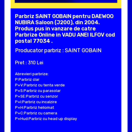
Parbriz SAINT GOBAIN pentru DAEWOO
NUBIRA Saloon (J200), din 2004.
Produs pus in vanzare de catre
Parbrize Online in VADU ANEI ILFOV cod
postal 77034 .
Producator parbriz : SAINT GOBAIN
Pret : 310 Lei
Abrevieri parbrize:
P:Parbriz clar
P+V:Parbriz cu tenta verde
P+S:Parbriz cu parasolar
P+SE:Parbriz cu senzor
P+I:Parbriz cu incalzire
P+H:Parbriz heliomat
P+C:Parbriz cu camera
P+Hud:Parbriz cu head up display