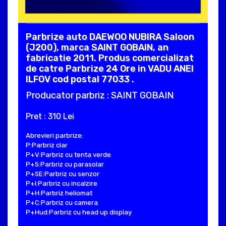
Parbrize auto DAEWOO NUBIRA Saloon
(J200), marca SAINT GOBAIN, an
fabricatie 2011. Produs comercializat
de catre Parbrize 24 Ore in VADU ANEI
ILFOV cod postal 77033 .
Producator parbriz : SAINT GOBAIN
Pret : 310 Lei
Abrevieri parbrize:
P:Parbriz clar
P+V:Parbriz cu tenta verde
P+S:Parbriz cu parasolar
P+SE:Parbriz cu senzor
P+I:Parbriz cu incalzire
P+H:Parbriz heliomat
P+C:Parbriz cu camera
P+Hud:Parbriz cu head up display