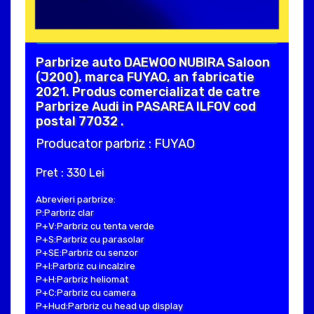
Parbrize auto DAEWOO NUBIRA Saloon
(J200), marca FUYAO, an fabricatie
2021. Produs comercializat de catre
Parbrize Audi in PASAREA ILFOV cod
postal 77032 .
Producator parbriz : FUYAO
Pret : 330 Lei
Abrevieri parbrize:
P:Parbriz clar
P+V:Parbriz cu tenta verde
P+S:Parbriz cu parasolar
P+SE:Parbriz cu senzor
P+I:Parbriz cu incalzire
P+H:Parbriz heliomat
P+C:Parbriz cu camera
P+Hud:Parbriz cu head up display