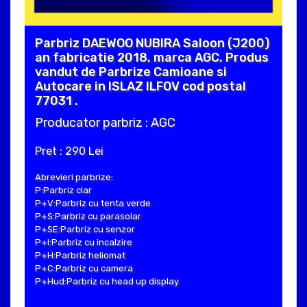
Parbriz DAEWOO NUBIRA Saloon (J200)
an fabricatie 2018, marca AGC. Produs
vandut de Parbrize Camioane si
Autocare in ISLAZ ILFOV cod postal
77031 .
Producator parbriz : AGC
Pret : 290 Lei
Abrevieri parbrize:
P:Parbriz clar
P+V:Parbriz cu tenta verde
P+S:Parbriz cu parasolar
P+SE:Parbriz cu senzor
P+I:Parbriz cu incalzire
P+H:Parbriz heliomat
P+C:Parbriz cu camera
P+Hud:Parbriz cu head up display