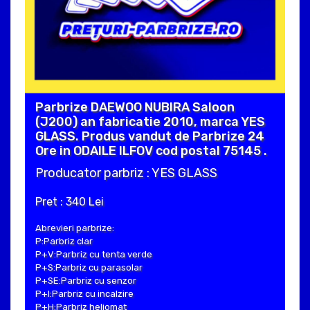
Parbrize DAEWOO NUBIRA Saloon
(J200) an fabricatie 2010, marca YES
GLASS. Produs vandut de Parbrize 24
Ore in ODAILE ILFOV cod postal 75145 .
Producator parbriz : YES GLASS
Pret : 340 Lei
Abrevieri parbrize:
P:Parbriz clar
P+V:Parbriz cu tenta verde
P+S:Parbriz cu parasolar
P+SE:Parbriz cu senzor
P+I:Parbriz cu incalzire
P+H:Parbriz heliomat