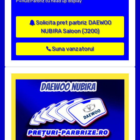
P+Hud:Parbriz cu head up display
Solicita pret parbriz DAEWOO
NUBIRA Saloon (J200)
Suna vanzatorul