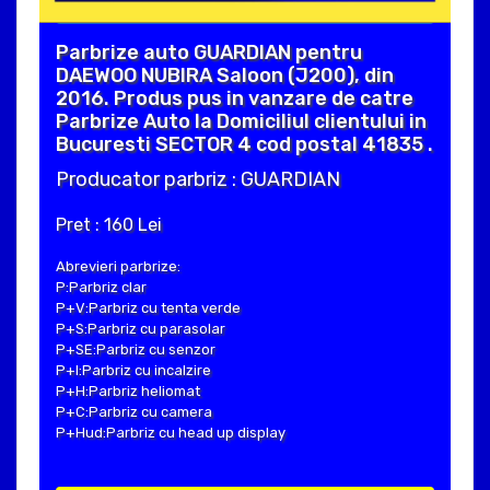
Parbrize auto GUARDIAN pentru
DAEWOO NUBIRA Saloon (J200), din
2016. Produs pus in vanzare de catre
Parbrize Auto la Domiciliul clientului in
Bucuresti SECTOR 4 cod postal 41835 .
Producator parbriz : GUARDIAN
Pret : 160 Lei
Abrevieri parbrize:
P:Parbriz clar
P+V:Parbriz cu tenta verde
P+S:Parbriz cu parasolar
P+SE:Parbriz cu senzor
P+I:Parbriz cu incalzire
P+H:Parbriz heliomat
P+C:Parbriz cu camera
P+Hud:Parbriz cu head up display