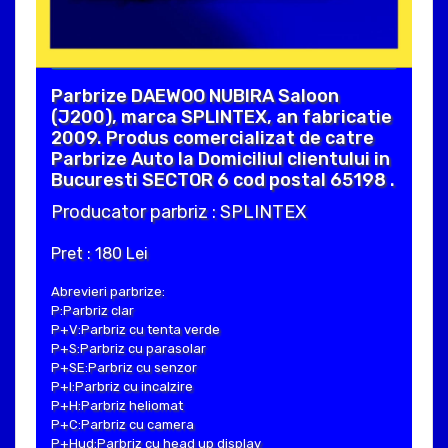
Parbrize DAEWOO NUBIRA Saloon
(J200), marca SPLINTEX, an fabricatie
2009. Produs comercializat de catre
Parbrize Auto la Domiciliul clientului in
Bucuresti SECTOR 6 cod postal 65198 .
Producator parbriz : SPLINTEX
Pret : 180 Lei
Abrevieri parbrize:
P:Parbriz clar
P+V:Parbriz cu tenta verde
P+S:Parbriz cu parasolar
P+SE:Parbriz cu senzor
P+I:Parbriz cu incalzire
P+H:Parbriz heliomat
P+C:Parbriz cu camera
P+Hud:Parbriz cu head up display