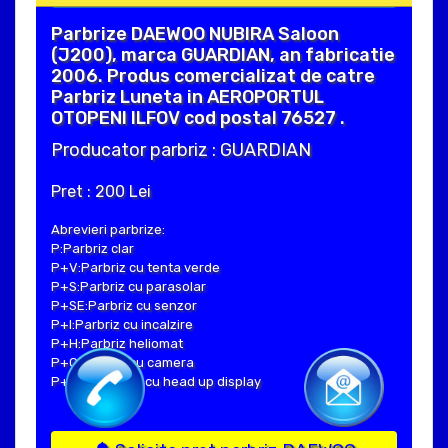
Parbrize DAEWOO NUBIRA Saloon
(J200), marca GUARDIAN, an fabricatie
2006. Produs comercializat de catre
Parbriz Luneta in AEROPORTUL
OTOPENI ILFOV cod postal 76527 .
Producator parbriz : GUARDIAN
Pret : 200 Lei
Abrevieri parbrize:
P:Parbriz clar
P+V:Parbriz cu tenta verde
P+S:Parbriz cu parasolar
P+SE:Parbriz cu senzor
P+I:Parbriz cu incalzire
P+H:Parbriz heliomat
P+C:Parbriz cu camera
P+Hud:Parbriz cu head up display