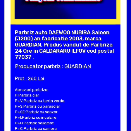
Parbriz auto DAEWOO NUBIRA Saloon
(J200) an fabricatie 2003, marca
GUARDIAN. Produs vandut de Parbrize
24 Ore in CALDARARU ILFOV cod postal
77037 .
Producator parbriz : GUARDIAN
Pret : 260 Lei
Abrevieri parbrize:
P:Parbriz clar
P+V:Parbriz cu tenta verde
P+S:Parbriz cu parasolar
P+SE:Parbriz cu senzor
P+I:Parbriz cu incalzire
P+H:Parbriz heliomat
P+C:Parbriz cu camera