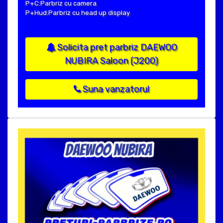
P+C:Parbriz cu camera
P+Hud:Parbriz cu head up display
Solicita pret parbriz DAEWOO
NUBIRA Saloon (J200)
Suna vanzatorul