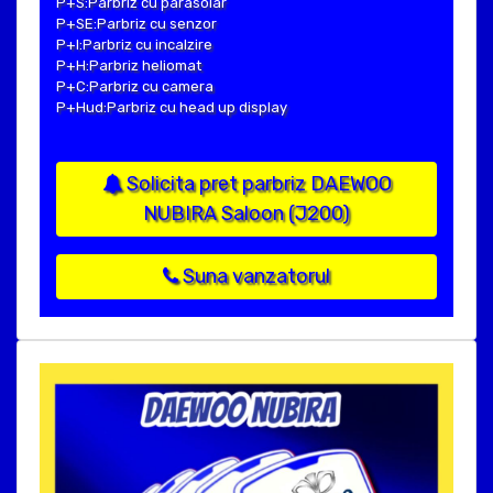
P+S:Parbriz cu parasolar
P+SE:Parbriz cu senzor
P+I:Parbriz cu incalzire
P+H:Parbriz heliomat
P+C:Parbriz cu camera
P+Hud:Parbriz cu head up display
Solicita pret parbriz DAEWOO
NUBIRA Saloon (J200)
Suna vanzatorul