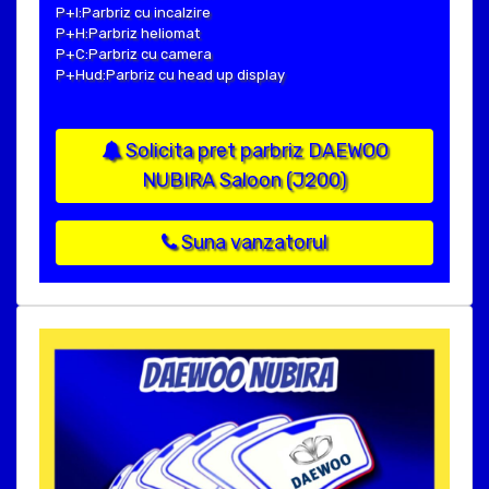
P+I:Parbriz cu incalzire
P+H:Parbriz heliomat
P+C:Parbriz cu camera
P+Hud:Parbriz cu head up display
Solicita pret parbriz DAEWOO
NUBIRA Saloon (J200)
Suna vanzatorul