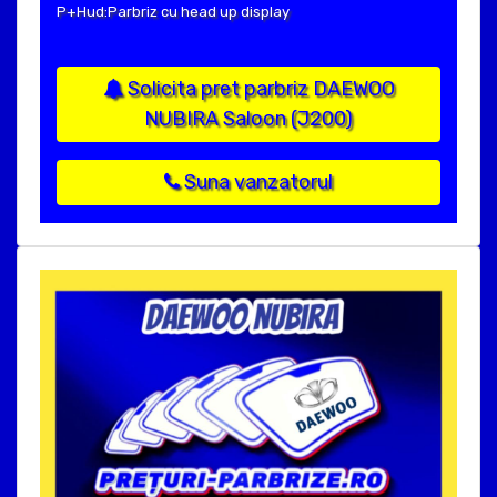
P+Hud:Parbriz cu head up display
Solicita pret parbriz DAEWOO
NUBIRA Saloon (J200)
Suna vanzatorul