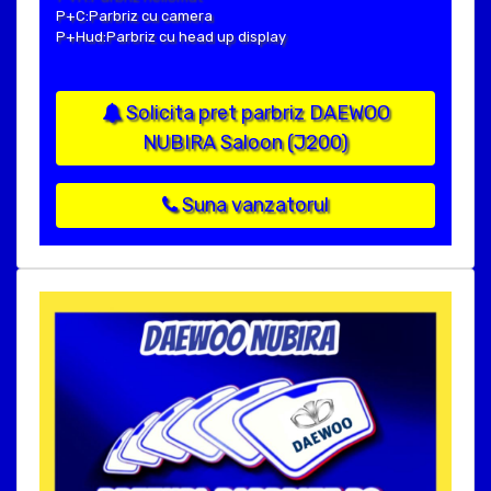
P+C:Parbriz cu camera
P+Hud:Parbriz cu head up display
Solicita pret parbriz DAEWOO
NUBIRA Saloon (J200)
Suna vanzatorul