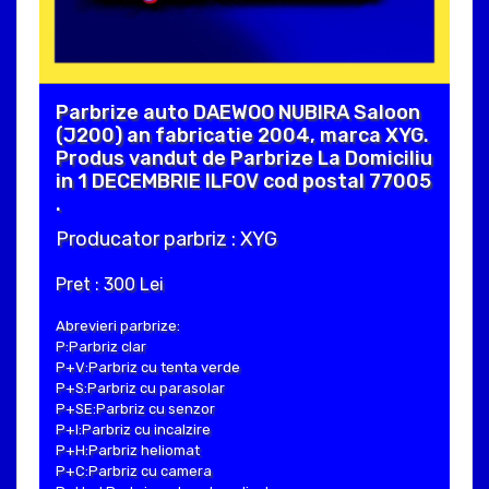
Parbrize auto DAEWOO NUBIRA Saloon
(J200) an fabricatie 2004, marca XYG.
Produs vandut de Parbrize La Domiciliu
in 1 DECEMBRIE ILFOV cod postal 77005
.
Producator parbriz : XYG
Pret : 300 Lei
Abrevieri parbrize:
P:Parbriz clar
P+V:Parbriz cu tenta verde
P+S:Parbriz cu parasolar
P+SE:Parbriz cu senzor
P+I:Parbriz cu incalzire
P+H:Parbriz heliomat
P+C:Parbriz cu camera