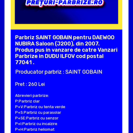
Parbriz SAINT GOBAIN pentru DAEWOO
NUBIRA Saloon (J200), din 2007.
Produs pus in vanzare de catre Vanzari
Parbrize in DUDU ILFOV cod postal
77041 .
Producator parbriz : SAINT GOBAIN
Pret : 260 Lei
Abrevieri parbrize:
P:Parbriz clar
P+V:Parbriz cu tenta verde
P+S:Parbriz cu parasolar
P+SE:Parbriz cu senzor
P+I:Parbriz cu incalzire
P+H:Parbriz heliomat