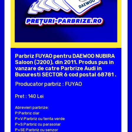
Parbriz FUYAO pentru DAEWOO NUBIRA
Saloon (J200), din 2011. Produs pus in
vanzare de catre Parbrize Audi in
Bucuresti SECTOR 6 cod postal 68781 .
Producator parbriz : FUYAO
Pret : 140 Lei
Abrevieri parbrize:
P:Parbriz clar
P+V:Parbriz cu tenta verde
P+S:Parbriz cu parasolar
P+SE:Parbriz cu senzor