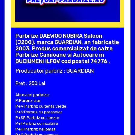
Parbrize DAEWOO NUBIRA Saloon
(J200), marca GUARDIAN, an fabricatie
2003. Produs comercializat de catre
Parbrize Camioane si Autocare in
BUCIUMENI ILFOV cod postal 74776 .
Producator parbriz : GUARDIAN
Pret : 250 Lei
Abrevieri parbrize:
P:Parbriz clar
P+V:Parbriz cu tenta verde
P+S:Parbriz cu parasolar
P+SE:Parbriz cu senzor
P+I:Parbriz cu incalzire
P+H:Parbriz heliomat
P+C:Parbriz cu camera