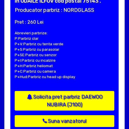
in ODAILE ILFOV cod postal 75143 .
Producator parbriz : NORDGLASS
Pret : 260 Lei
Abrevieri parbrize:
P:Parbriz clar
P+V:Parbriz cu tenta verde
P+S:Parbriz cu parasolar
P+SE:Parbriz cu senzor
P+I:Parbriz cu incalzire
P+H:Parbriz heliomat
P+C:Parbriz cu camera
P+Hud:Parbriz cu head up display
Solicita pret parbriz DAEWOO
NUBIRA (J100)
Suna vanzatorul