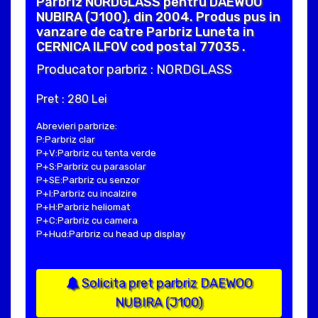
Parbriz NORDGLASS pentru DAEWOO
NUBIRA (J100), din 2004. Produs pus in
vanzare de catre Parbriz Luneta in
CERNICA ILFOV cod postal 77035 .
Producator parbriz : NORDGLASS
Pret : 280 Lei
Abrevieri parbrize:
P:Parbriz clar
P+V:Parbriz cu tenta verde
P+S:Parbriz cu parasolar
P+SE:Parbriz cu senzor
P+I:Parbriz cu incalzire
P+H:Parbriz heliomat
P+C:Parbriz cu camera
P+Hud:Parbriz cu head up display
Solicita pret parbriz DAEWOO
NUBIRA (J100)