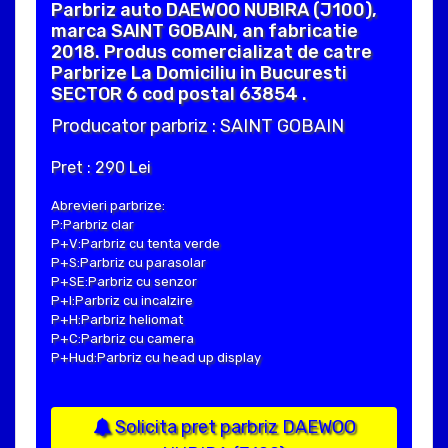
Parbriz auto DAEWOO NUBIRA (J100),
marca SAINT GOBAIN, an fabricatie
2018. Produs comercializat de catre
Parbrize La Domiciliu in Bucuresti
SECTOR 6 cod postal 63854 .
Producator parbriz : SAINT GOBAIN
Pret : 290 Lei
Abrevieri parbrize:
P:Parbriz clar
P+V:Parbriz cu tenta verde
P+S:Parbriz cu parasolar
P+SE:Parbriz cu senzor
P+I:Parbriz cu incalzire
P+H:Parbriz heliomat
P+C:Parbriz cu camera
P+Hud:Parbriz cu head up display
Solicita pret parbriz DAEWOO