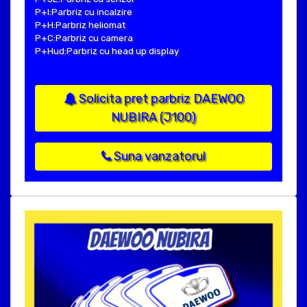
P+I:Parbriz cu incalzire
P+H:Parbriz heliomat
P+C:Parbriz cu camera
P+Hud:Parbriz cu head up display
Solicita pret parbriz DAEWOO
NUBIRA (J100)
Suna vanzatorul