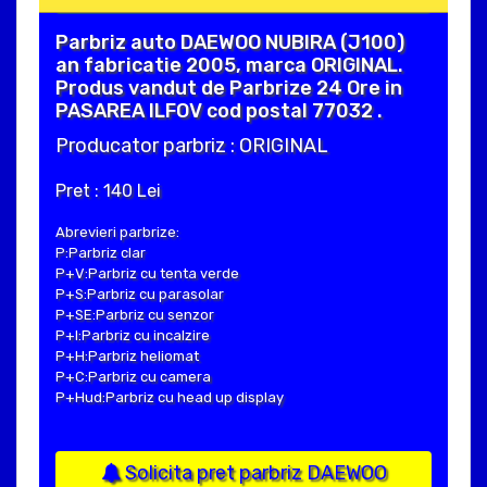
Parbriz auto DAEWOO NUBIRA (J100)
an fabricatie 2005, marca ORIGINAL.
Produs vandut de Parbrize 24 Ore in
PASAREA ILFOV cod postal 77032 .
Producator parbriz : ORIGINAL
Pret : 140 Lei
Abrevieri parbrize:
P:Parbriz clar
P+V:Parbriz cu tenta verde
P+S:Parbriz cu parasolar
P+SE:Parbriz cu senzor
P+I:Parbriz cu incalzire
P+H:Parbriz heliomat
P+C:Parbriz cu camera
P+Hud:Parbriz cu head up display
Solicita pret parbriz DAEWOO