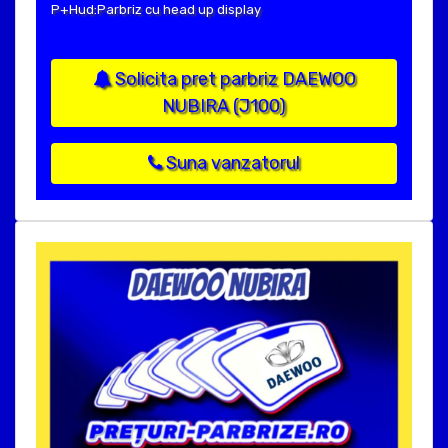
P+Hud:Parbriz cu head up display
Solicita pret parbriz DAEWOO
NUBIRA (J100)
Suna vanzatorul