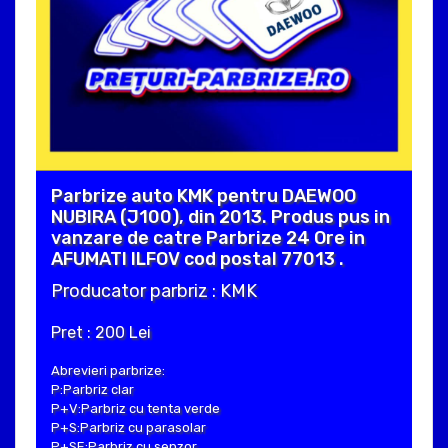
Parbrize auto KMK pentru DAEWOO
NUBIRA (J100), din 2013. Produs pus in
vanzare de catre Parbrize 24 Ore in
AFUMATI ILFOV cod postal 77013 .
Producator parbriz : KMK
Pret : 200 Lei
Abrevieri parbrize:
P:Parbriz clar
P+V:Parbriz cu tenta verde
P+S:Parbriz cu parasolar
P+SE:Parbriz cu senzor