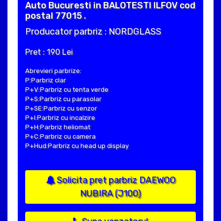
Auto Bucuresti in BALOTESTI ILFOV cod
postal 77015 .
Producator parbriz : NORDGLASS
Pret : 190 Lei
Abrevieri parbrize:
P:Parbriz clar
P+V:Parbriz cu tenta verde
P+S:Parbriz cu parasolar
P+SE:Parbriz cu senzor
P+I:Parbriz cu incalzire
P+H:Parbriz heliomat
P+C:Parbriz cu camera
P+Hud:Parbriz cu head up display
Solicita pret parbriz DAEWOO
NUBIRA (J100)