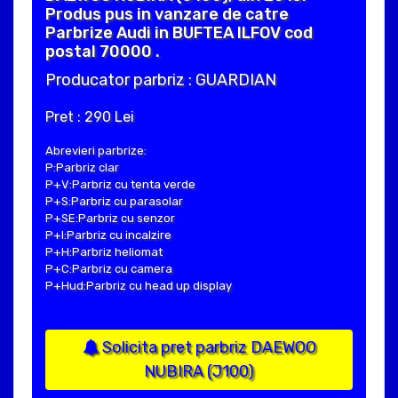
Produs pus in vanzare de catre
Parbrize Audi in BUFTEA ILFOV cod
postal 70000 .
Producator parbriz : GUARDIAN
Pret : 290 Lei
Abrevieri parbrize:
P:Parbriz clar
P+V:Parbriz cu tenta verde
P+S:Parbriz cu parasolar
P+SE:Parbriz cu senzor
P+I:Parbriz cu incalzire
P+H:Parbriz heliomat
P+C:Parbriz cu camera
P+Hud:Parbriz cu head up display
Solicita pret parbriz DAEWOO
NUBIRA (J100)