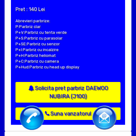
Pret : 140 Lei
Abrevieri parbrize:
P:Parbriz clar
P+V:Parbriz cu tenta verde
P+S:Parbriz cu parasolar
P+SE:Parbriz cu senzor
P+I:Parbriz cu incalzire
P+H:Parbriz heliomat
P+C:Parbriz cu camera
P+Hud:Parbriz cu head up display
Solicita pret parbriz DAEWOO
NUBIRA (J100)
Suna vanzatorul