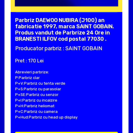
Parbriz DAEWOO NUBIRA (J100) an
fabricatie 1997, marca SAINT GOBAIN.
Produs vandut de Parbrize 24 Ore in
BRANESTI ILFOV cod postal 77030 .
Producator parbriz : SAINT GOBAIN
Pret : 170 Lei
Abrevieri parbrize:
P:Parbriz clar
P+V:Parbriz cu tenta verde
P+S:Parbriz cu parasolar
P+SE:Parbriz cu senzor
P+I:Parbriz cu incalzire
P+H:Parbriz heliomat
P+C:Parbriz cu camera
P+Hud:Parbriz cu head up display