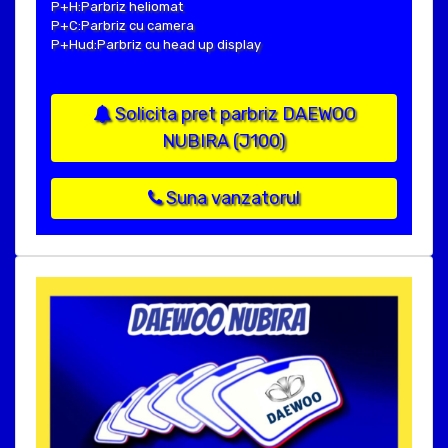
P+H:Parbriz heliomat
P+C:Parbriz cu camera
P+Hud:Parbriz cu head up display
Solicita pret parbriz DAEWOO
NUBIRA (J100)
Suna vanzatorul