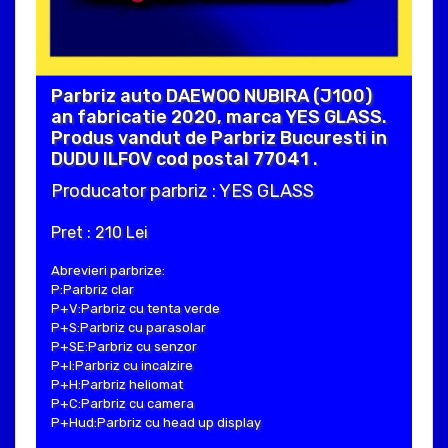
Parbriz auto DAEWOO NUBIRA (J100)
an fabricatie 2020, marca YES GLASS.
Produs vandut de Parbriz Bucuresti in
DUDU ILFOV cod postal 77041 .
Producator parbriz : YES GLASS
Pret : 210 Lei
Abrevieri parbrize:
P:Parbriz clar
P+V:Parbriz cu tenta verde
P+S:Parbriz cu parasolar
P+SE:Parbriz cu senzor
P+I:Parbriz cu incalzire
P+H:Parbriz heliomat
P+C:Parbriz cu camera
P+Hud:Parbriz cu head up display