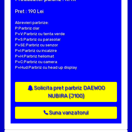
Pret : 190 Lei
Abrevieri parbrize:
P:Parbriz clar
P+V:Parbriz cu tenta verde
P+S:Parbriz cu parasolar
P+SE:Parbriz cu senzor
P+I:Parbriz cu incalzire
P+H:Parbriz heliomat
P+C:Parbriz cu camera
P+Hud:Parbriz cu head up display
Solicita pret parbriz DAEWOO
NUBIRA (J100)
Suna vanzatorul