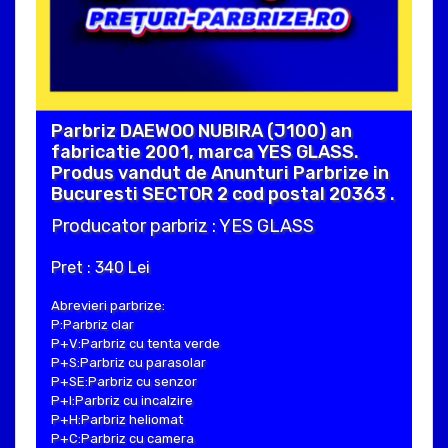
Parbriz DAEWOO NUBIRA (J100) an
fabricatie 2001, marca YES GLASS.
Produs vandut de Anunturi Parbrize in
Bucuresti SECTOR 2 cod postal 20363 .
Producator parbriz : YES GLASS
Pret : 340 Lei
Abrevieri parbrize:
P:Parbriz clar
P+V:Parbriz cu tenta verde
P+S:Parbriz cu parasolar
P+SE:Parbriz cu senzor
P+I:Parbriz cu incalzire
P+H:Parbriz heliomat
P+C:Parbriz cu camera