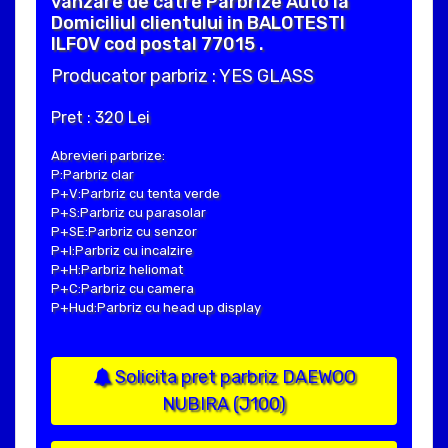
vanzare de catre Parbrize Auto la
Domiciliul clientului in BALOTESTI
ILFOV cod postal 77015 .
Producator parbriz : YES GLASS
Pret : 320 Lei
Abrevieri parbrize:
P:Parbriz clar
P+V:Parbriz cu tenta verde
P+S:Parbriz cu parasolar
P+SE:Parbriz cu senzor
P+I:Parbriz cu incalzire
P+H:Parbriz heliomat
P+C:Parbriz cu camera
P+Hud:Parbriz cu head up display
Solicita pret parbriz DAEWOO
NUBIRA (J100)