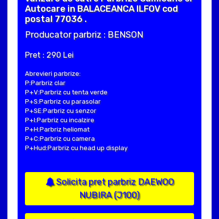
Autocare in BALACEANCA ILFOV cod
postal 77036 .
Producator parbriz : BENSON
Pret : 290 Lei
Abrevieri parbrize:
P:Parbriz clar
P+V:Parbriz cu tenta verde
P+S:Parbriz cu parasolar
P+SE:Parbriz cu senzor
P+I:Parbriz cu incalzire
P+H:Parbriz heliomat
P+C:Parbriz cu camera
P+Hud:Parbriz cu head up display
Solicita pret parbriz DAEWOO
NUBIRA (J100)