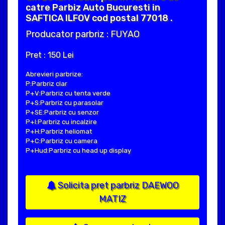
catre Parbiz Auto Bucuresti in
SAFTICA ILFOV cod postal 77018 .
Producator parbriz : FUYAO
Pret : 150 Lei
Abrevieri parbrize:
P:Parbriz clar
P+V:Parbriz cu tenta verde
P+S:Parbriz cu parasolar
P+SE:Parbriz cu senzor
P+I:Parbriz cu incalzire
P+H:Parbriz heliomat
P+C:Parbriz cu camera
P+Hud:Parbriz cu head up display
Solicita pret parbriz DAEWOO
MATIZ