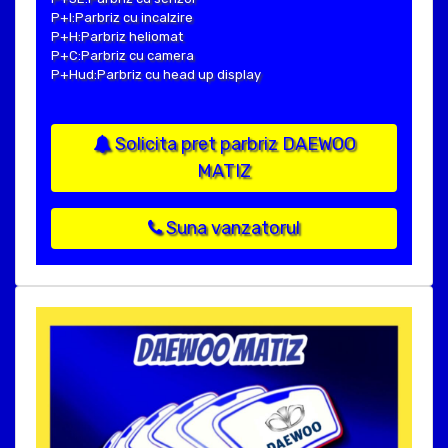
P+I:Parbriz cu incalzire
P+H:Parbriz heliomat
P+C:Parbriz cu camera
P+Hud:Parbriz cu head up display
Solicita pret parbriz DAEWOO
MATIZ
Suna vanzatorul