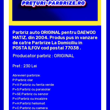
Parbriz auto ORIGINAL pentru DAEWOO
MATIZ, din 2004. Produs pus in vanzare
de catre Parbrize La Domiciliu in
POSTA ILFOV cod postal 77038 .
Producator parbriz : ORIGINAL
Pret : 230 Lei
Abrevieri parbrize:
P:Parbriz clar
P+V:Parbriz cu tenta verde
P+S:Parbriz cu parasolar
P+SE:Parbriz cu senzor
P+I:Parbriz cu incalzire
P+H:Parbriz heliomat
P+C:Parbriz cu camera