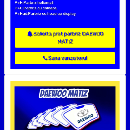
P+H:Parbriz heliomat
P+C:Parbriz cu camera
P+Hud:Parbriz cu head up display
Solicita pret parbriz DAEWOO
MATIZ
Suna vanzatorul