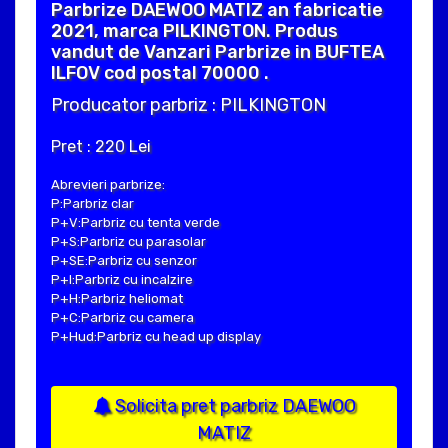
Parbrize DAEWOO MATIZ an fabricatie
2021, marca PILKINGTON. Produs
vandut de Vanzari Parbrize in BUFTEA
ILFOV cod postal 70000 .
Producator parbriz : PILKINGTON
Pret : 220 Lei
Abrevieri parbrize:
P:Parbriz clar
P+V:Parbriz cu tenta verde
P+S:Parbriz cu parasolar
P+SE:Parbriz cu senzor
P+I:Parbriz cu incalzire
P+H:Parbriz heliomat
P+C:Parbriz cu camera
P+Hud:Parbriz cu head up display
Solicita pret parbriz DAEWOO
MATIZ