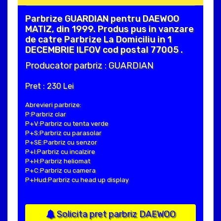
Parbrize GUARDIAN pentru DAEWOO
MATIZ, din 1999. Produs pus in vanzare
de catre Parbrize La Domiciliu in 1
DECEMBRIE ILFOV cod postal 77005 .
Producator parbriz : GUARDIAN
Pret : 230 Lei
Abrevieri parbrize:
P:Parbriz clar
P+V:Parbriz cu tenta verde
P+S:Parbriz cu parasolar
P+SE:Parbriz cu senzor
P+I:Parbriz cu incalzire
P+H:Parbriz heliomat
P+C:Parbriz cu camera
P+Hud:Parbriz cu head up display
Solicita pret parbriz DAEWOO