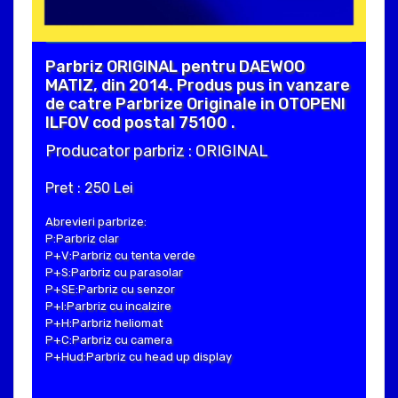
Parbriz ORIGINAL pentru DAEWOO
MATIZ, din 2014. Produs pus in vanzare
de catre Parbrize Originale in OTOPENI
ILFOV cod postal 75100 .
Producator parbriz : ORIGINAL
Pret : 250 Lei
Abrevieri parbrize:
P:Parbriz clar
P+V:Parbriz cu tenta verde
P+S:Parbriz cu parasolar
P+SE:Parbriz cu senzor
P+I:Parbriz cu incalzire
P+H:Parbriz heliomat
P+C:Parbriz cu camera
P+Hud:Parbriz cu head up display