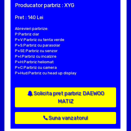
Producator parbriz : XYG
Pret : 140 Lei
Abrevieri parbrize:
P:Parbriz clar
P+V:Parbriz cu tenta verde
P+S:Parbriz cu parasolar
P+SE:Parbriz cu senzor
P+I:Parbriz cu incalzire
P+H:Parbriz heliomat
P+C:Parbriz cu camera
P+Hud:Parbriz cu head up display
Solicita pret parbriz DAEWOO
MATIZ
Suna vanzatorul