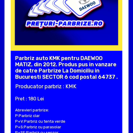
Parbriz auto KMK pentru DAEWOO
MATIZ, din 2012. Produs pus in vanzare
de catre Parbrize La Domiciliu in
Bucuresti SECTOR 6 cod postal 64737 .
Producator parbriz : KMK
Pret : 180 Lei
Abrevieri parbrize:
P:Parbriz clar
P+V:Parbriz cu tenta verde
P+S:Parbriz cu parasolar
P+SE:Parbriz cu senzor