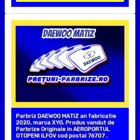
Parbriz DAEWOO MATIZ an fabricatie
2020, marca XYG. Produs vandut de
Parbrize Originale in AEROPORTUL
OTOPENI ILFOV cod postal 76707 .