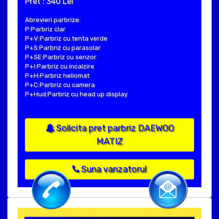
Pret : 340 Lei
Abrevieri parbrize:
P:Parbriz clar
P+V:Parbriz cu tenta verde
P+S:Parbriz cu parasolar
P+SE:Parbriz cu senzor
P+I:Parbriz cu incalzire
P+H:Parbriz heliomat
P+C:Parbriz cu camera
P+Hud:Parbriz cu head up display
Solicita pret parbriz DAEWOO
MATIZ
Suna vanzatorul