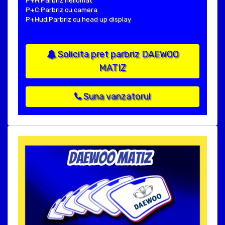
P+H:Parbriz heliomat
P+C:Parbriz cu camera
P+Hud:Parbriz cu head up display
Solicita pret parbriz DAEWOO
MATIZ
Suna vanzatorul