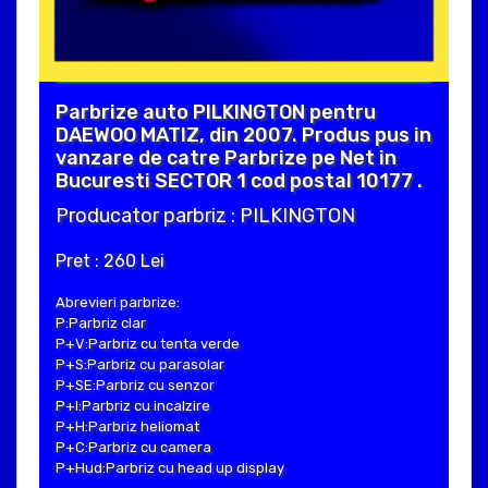
Parbrize auto PILKINGTON pentru
DAEWOO MATIZ, din 2007. Produs pus in
vanzare de catre Parbrize pe Net in
Bucuresti SECTOR 1 cod postal 10177 .
Producator parbriz : PILKINGTON
Pret : 260 Lei
Abrevieri parbrize:
P:Parbriz clar
P+V:Parbriz cu tenta verde
P+S:Parbriz cu parasolar
P+SE:Parbriz cu senzor
P+I:Parbriz cu incalzire
P+H:Parbriz heliomat
P+C:Parbriz cu camera
P+Hud:Parbriz cu head up display