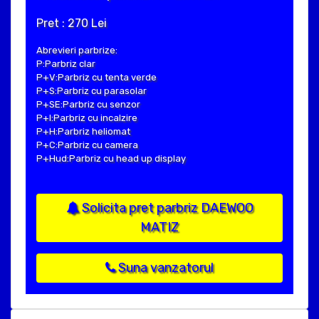
Pret : 270 Lei
Abrevieri parbrize:
P:Parbriz clar
P+V:Parbriz cu tenta verde
P+S:Parbriz cu parasolar
P+SE:Parbriz cu senzor
P+I:Parbriz cu incalzire
P+H:Parbriz heliomat
P+C:Parbriz cu camera
P+Hud:Parbriz cu head up display
Solicita pret parbriz DAEWOO
MATIZ
Suna vanzatorul