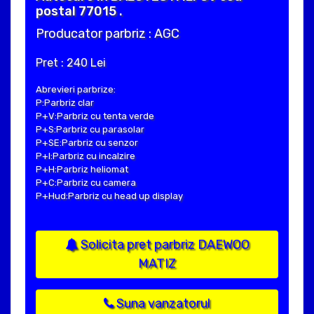
postal 77015 .
Producator parbriz : AGC
Pret : 240 Lei
Abrevieri parbrize:
P:Parbriz clar
P+V:Parbriz cu tenta verde
P+S:Parbriz cu parasolar
P+SE:Parbriz cu senzor
P+I:Parbriz cu incalzire
P+H:Parbriz heliomat
P+C:Parbriz cu camera
P+Hud:Parbriz cu head up display
Solicita pret parbriz DAEWOO
MATIZ
Suna vanzatorul