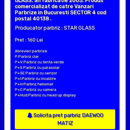
GLASS, an fabricatie 2005. Produs
comercializat de catre Vanzari
Parbrize in Bucuresti SECTOR 4 cod
postal 40138 .
Producator parbriz : STAR GLASS
Pret : 160 Lei
Abrevieri parbrize:
P:Parbriz clar
P+V:Parbriz cu tenta verde
P+S:Parbriz cu parasolar
P+SE:Parbriz cu senzor
P+I:Parbriz cu incalzire
P+H:Parbriz heliomat
P+C:Parbriz cu camera
P+Hud:Parbriz cu head up display
Solicita pret parbriz DAEWOO
MATIZ