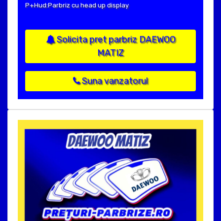
P+Hud:Parbriz cu head up display
Solicita pret parbriz DAEWOO
MATIZ
Suna vanzatorul