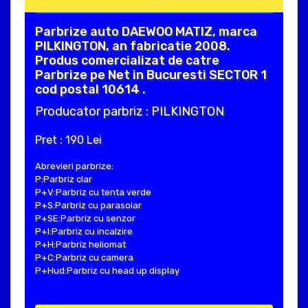
Parbrize auto DAEWOO MATIZ, marca
PILKINGTON, an fabricatie 2008.
Produs comercializat de catre
Parbrize pe Net in Bucuresti SECTOR 1
cod postal 10614 .
Producator parbriz : PILKINGTON
Pret : 190 Lei
Abrevieri parbrize:
P:Parbriz clar
P+V:Parbriz cu tenta verde
P+S:Parbriz cu parasolar
P+SE:Parbriz cu senzor
P+I:Parbriz cu incalzire
P+H:Parbriz heliomat
P+C:Parbriz cu camera
P+Hud:Parbriz cu head up display