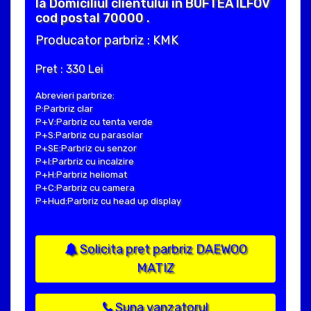
la Domiciliul clientului in BUFTEA ILFOV
cod postal 70000 .
Producator parbriz : KMK
Pret : 330 Lei
Abrevieri parbrize:
P:Parbriz clar
P+V:Parbriz cu tenta verde
P+S:Parbriz cu parasolar
P+SE:Parbriz cu senzor
P+I:Parbriz cu incalzire
P+H:Parbriz heliomat
P+C:Parbriz cu camera
P+Hud:Parbriz cu head up display
Solicita pret parbriz DAEWOO
MATIZ
Suna vanzatorul