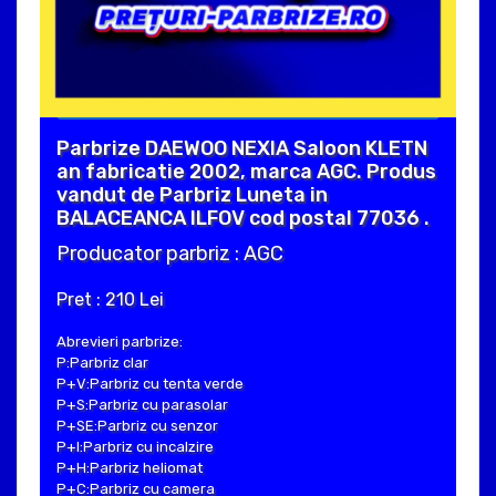
Parbrize DAEWOO NEXIA Saloon KLETN
an fabricatie 2002, marca AGC. Produs
vandut de Parbriz Luneta in
BALACEANCA ILFOV cod postal 77036 .
Producator parbriz : AGC
Pret : 210 Lei
Abrevieri parbrize:
P:Parbriz clar
P+V:Parbriz cu tenta verde
P+S:Parbriz cu parasolar
P+SE:Parbriz cu senzor
P+I:Parbriz cu incalzire
P+H:Parbriz heliomat
P+C:Parbriz cu camera