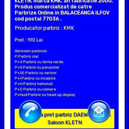
KLETN, marca KMK, an fabricatie 2000.
Produs comercializat de catre
Parbrize Online in BALACEANCA ILFOV
cod postal 77036 .
Producator parbriz : KMK
Pret : 190 Lei
Abrevieri parbrize:
P:Parbriz clar
P+V:Parbriz cu tenta verde
P+S:Parbriz cu parasolar
P+SE:Parbriz cu senzor
P+I:Parbriz cu incalzire
P+H:Parbriz heliomat
P+C:Parbriz cu camera
P+Hud:Parbriz cu head up display
Solicita pret parbriz DAEWOO NEXIA
Saloon KLETN