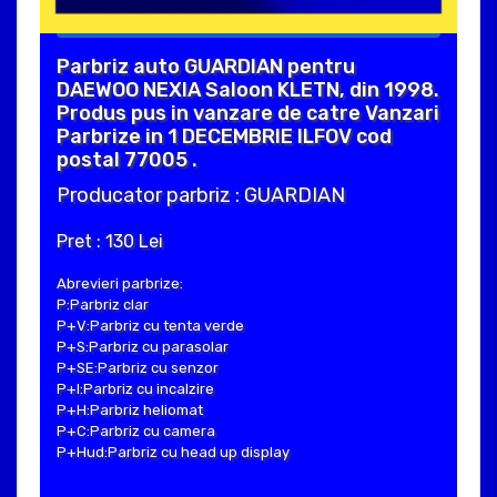
Parbriz auto GUARDIAN pentru
DAEWOO NEXIA Saloon KLETN, din 1998.
Produs pus in vanzare de catre Vanzari
Parbrize in 1 DECEMBRIE ILFOV cod
postal 77005 .
Producator parbriz : GUARDIAN
Pret : 130 Lei
Abrevieri parbrize:
P:Parbriz clar
P+V:Parbriz cu tenta verde
P+S:Parbriz cu parasolar
P+SE:Parbriz cu senzor
P+I:Parbriz cu incalzire
P+H:Parbriz heliomat
P+C:Parbriz cu camera
P+Hud:Parbriz cu head up display