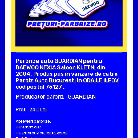
Parbrize auto GUARDIAN pentru
DAEWOO NEXIA Saloon KLETN, din
2004. Produs pus in vanzare de catre
Parbiz Auto Bucuresti in ODAILE ILFOV
cod postal 75127 .
Producator parbriz : GUARDIAN
Pret : 240 Lei
Abrevieri parbrize:
P:Parbriz clar
P+V:Parbriz cu tenta verde