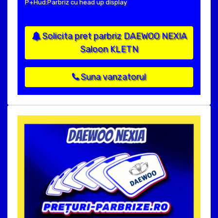
P+Hud:Parbriz cu head up display
Solicita pret parbriz DAEWOO NEXIA
Saloon KLETN
Suna vanzatorul