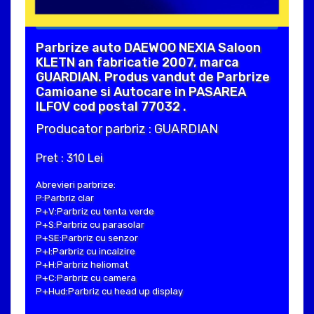
Parbrize auto DAEWOO NEXIA Saloon
KLETN an fabricatie 2007, marca
GUARDIAN. Produs vandut de Parbrize
Camioane si Autocare in PASAREA
ILFOV cod postal 77032 .
Producator parbriz : GUARDIAN
Pret : 310 Lei
Abrevieri parbrize:
P:Parbriz clar
P+V:Parbriz cu tenta verde
P+S:Parbriz cu parasolar
P+SE:Parbriz cu senzor
P+I:Parbriz cu incalzire
P+H:Parbriz heliomat
P+C:Parbriz cu camera
P+Hud:Parbriz cu head up display