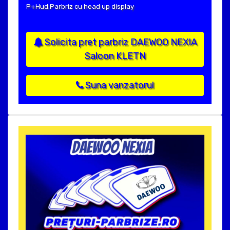
P+Hud:Parbriz cu head up display
Solicita pret parbriz DAEWOO NEXIA
Saloon KLETN
Suna vanzatorul