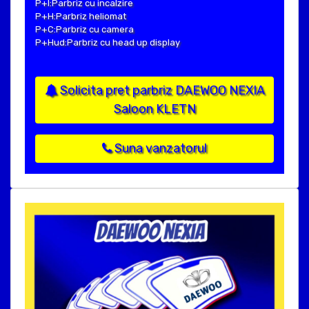
P+I:Parbriz cu incalzire
P+H:Parbriz heliomat
P+C:Parbriz cu camera
P+Hud:Parbriz cu head up display
Solicita pret parbriz DAEWOO NEXIA
Saloon KLETN
Suna vanzatorul