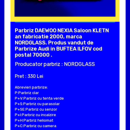
Parbriz DAEWOO NEXIA Saloon KLETN
an fabricatie 2000, marca
NORDGLASS. Produs vandut de
Parbrize Audi in BUFTEA ILFOV cod
postal 70000 .
Producator parbriz : NORDGLASS
Pret : 330 Lei
Abrevieri parbrize:
P:Parbriz clar
P+V:Parbriz cu tenta verde
P+S:Parbriz cu parasolar
P+SE:Parbriz cu senzor
P+I:Parbriz cu incalzire
P+H:Parbriz heliomat
P+C:Parbriz cu camera