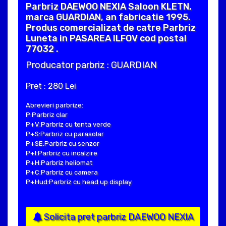
Parbriz DAEWOO NEXIA Saloon KLETN,
marca GUARDIAN, an fabricatie 1995.
Produs comercializat de catre Parbriz
Luneta in PASAREA ILFOV cod postal
77032 .
Producator parbriz : GUARDIAN
Pret : 280 Lei
Abrevieri parbrize:
P:Parbriz clar
P+V:Parbriz cu tenta verde
P+S:Parbriz cu parasolar
P+SE:Parbriz cu senzor
P+I:Parbriz cu incalzire
P+H:Parbriz heliomat
P+C:Parbriz cu camera
P+Hud:Parbriz cu head up display
Solicita pret parbriz DAEWOO NEXIA