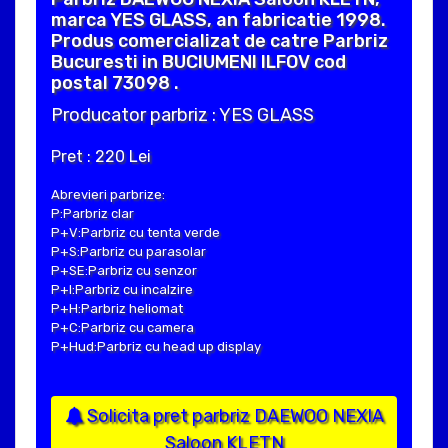
marca YES GLASS, an fabricatie 1998.
Produs comercializat de catre Parbriz
Bucuresti in BUCIUMENI ILFOV cod
postal 73098 .
Producator parbriz : YES GLASS
Pret : 220 Lei
Abrevieri parbrize:
P:Parbriz clar
P+V:Parbriz cu tenta verde
P+S:Parbriz cu parasolar
P+SE:Parbriz cu senzor
P+I:Parbriz cu incalzire
P+H:Parbriz heliomat
P+C:Parbriz cu camera
P+Hud:Parbriz cu head up display
Solicita pret parbriz DAEWOO NEXIA
Saloon KLETN