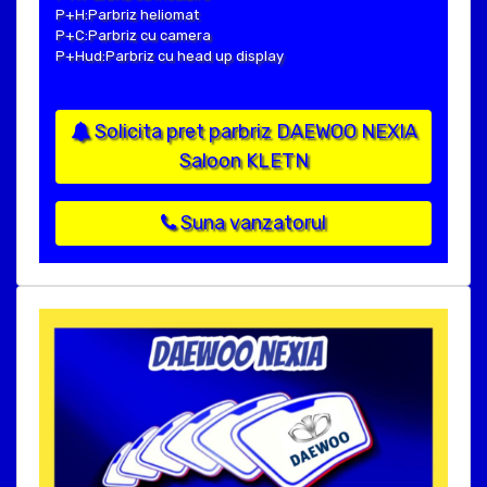
P+H:Parbriz heliomat
P+C:Parbriz cu camera
P+Hud:Parbriz cu head up display
Solicita pret parbriz DAEWOO NEXIA
Saloon KLETN
Suna vanzatorul