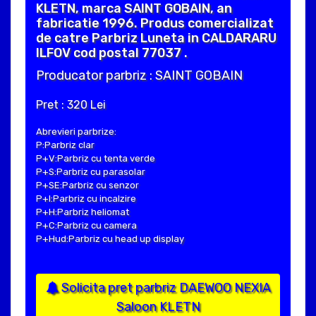
KLETN, marca SAINT GOBAIN, an
fabricatie 1996. Produs comercializat
de catre Parbriz Luneta in CALDARARU
ILFOV cod postal 77037 .
Producator parbriz : SAINT GOBAIN
Pret : 320 Lei
Abrevieri parbrize:
P:Parbriz clar
P+V:Parbriz cu tenta verde
P+S:Parbriz cu parasolar
P+SE:Parbriz cu senzor
P+I:Parbriz cu incalzire
P+H:Parbriz heliomat
P+C:Parbriz cu camera
P+Hud:Parbriz cu head up display
Solicita pret parbriz DAEWOO NEXIA
Saloon KLETN