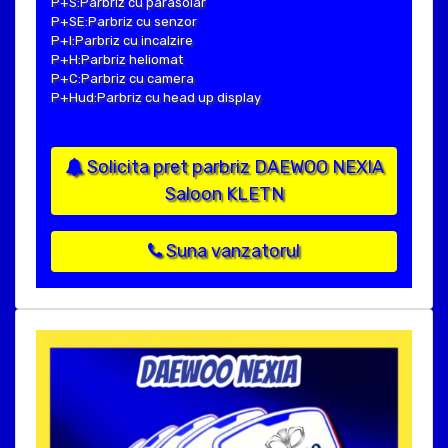
P+S:Parbriz cu parasolar
P+SE:Parbriz cu senzor
P+I:Parbriz cu incalzire
P+H:Parbriz heliomat
P+C:Parbriz cu camera
P+Hud:Parbriz cu head up display
Solicita pret parbriz DAEWOO NEXIA
Saloon KLETN
Suna vanzatorul