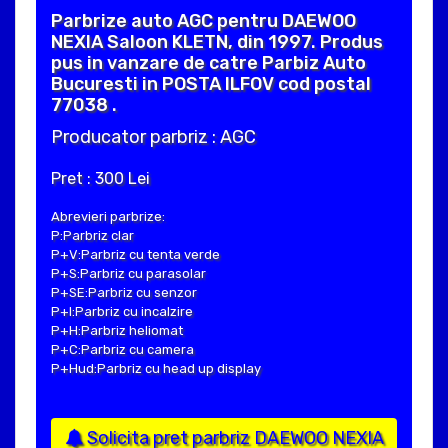
Parbrize auto AGC pentru DAEWOO
NEXIA Saloon KLETN, din 1997. Produs
pus in vanzare de catre Parbiz Auto
Bucuresti in POSTA ILFOV cod postal
77038 .
Producator parbriz : AGC
Pret : 300 Lei
Abrevieri parbrize:
P:Parbriz clar
P+V:Parbriz cu tenta verde
P+S:Parbriz cu parasolar
P+SE:Parbriz cu senzor
P+I:Parbriz cu incalzire
P+H:Parbriz heliomat
P+C:Parbriz cu camera
P+Hud:Parbriz cu head up display
Solicita pret parbriz DAEWOO NEXIA