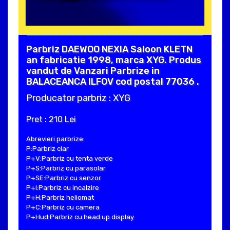
Parbriz DAEWOO NEXIA Saloon KLETN
an fabricatie 1998, marca XYG. Produs
vandut de Vanzari Parbrize in
BALACEANCA ILFOV cod postal 77036 .
Producator parbriz : XYG
Pret : 210 Lei
Abrevieri parbrize:
P:Parbriz clar
P+V:Parbriz cu tenta verde
P+S:Parbriz cu parasolar
P+SE:Parbriz cu senzor
P+I:Parbriz cu incalzire
P+H:Parbriz heliomat
P+C:Parbriz cu camera
P+Hud:Parbriz cu head up display