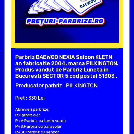
Parbriz DAEWOO NEXIA Saloon KLETN
an fabricatie 2004, marca PILKINGTON.
Produs vandut de Parbriz Luneta in
Bucuresti SECTOR 5 cod postal 51303 .
Producator parbriz : PILKINGTON
Pret : 330 Lei
Abrevieri parbrize:
P:Parbriz clar
P+V:Parbriz cu tenta verde
P+S:Parbriz cu parasolar
P+SE:Parbriz cu senzor