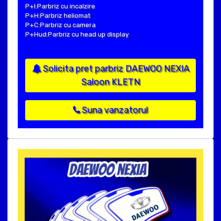
P+I:Parbriz cu incalzire
P+H:Parbriz heliomat
P+C:Parbriz cu camera
P+Hud:Parbriz cu head up display
Solicita pret parbriz DAEWOO NEXIA
Saloon KLETN
Suna vanzatorul