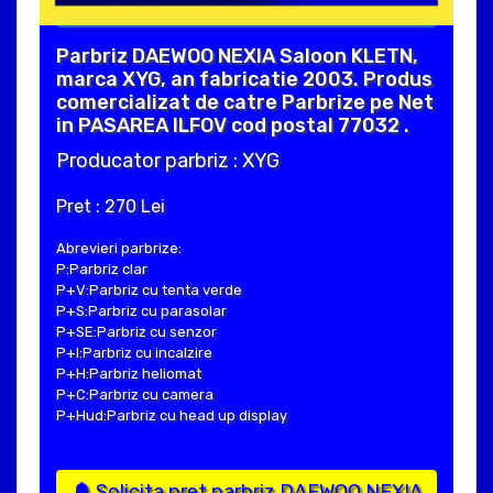
Parbriz DAEWOO NEXIA Saloon KLETN,
marca XYG, an fabricatie 2003. Produs
comercializat de catre Parbrize pe Net
in PASAREA ILFOV cod postal 77032 .
Producator parbriz : XYG
Pret : 270 Lei
Abrevieri parbrize:
P:Parbriz clar
P+V:Parbriz cu tenta verde
P+S:Parbriz cu parasolar
P+SE:Parbriz cu senzor
P+I:Parbriz cu incalzire
P+H:Parbriz heliomat
P+C:Parbriz cu camera
P+Hud:Parbriz cu head up display
Solicita pret parbriz DAEWOO NEXIA