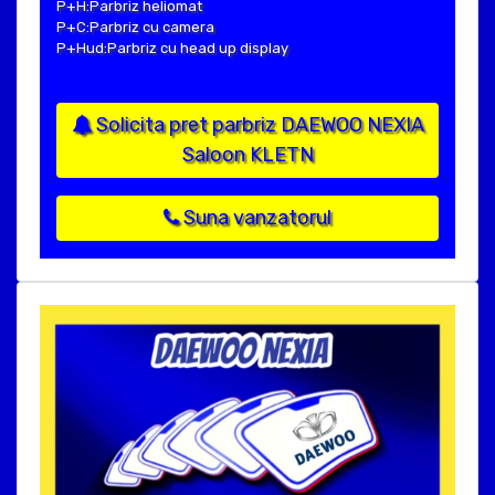
P+H:Parbriz heliomat
P+C:Parbriz cu camera
P+Hud:Parbriz cu head up display
Solicita pret parbriz DAEWOO NEXIA
Saloon KLETN
Suna vanzatorul