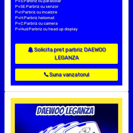
P+S:Parbriz cu parasolar
P+SE:Parbriz cu senzor
P+I:Parbriz cu incalzire
P+H:Parbriz heliomat
P+C:Parbriz cu camera
P+Hud:Parbriz cu head up display
Solicita pret parbriz DAEWOO
LEGANZA
Suna vanzatorul