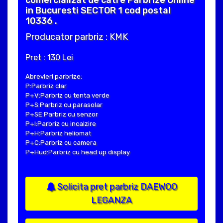
in Bucuresti SECTOR 1 cod postal
10336 .
Producator parbriz : KMK
Pret : 130 Lei
Abrevieri parbrize:
P:Parbriz clar
P+V:Parbriz cu tenta verde
P+S:Parbriz cu parasolar
P+SE:Parbriz cu senzor
P+I:Parbriz cu incalzire
P+H:Parbriz heliomat
P+C:Parbriz cu camera
P+Hud:Parbriz cu head up display
Solicita pret parbriz DAEWOO
LEGANZA