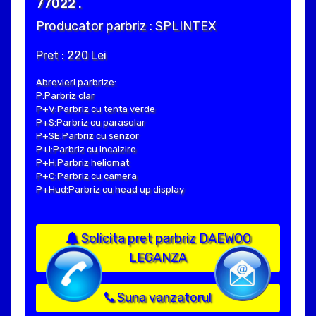
77022 .
Producator parbriz : SPLINTEX
Pret : 220 Lei
Abrevieri parbrize:
P:Parbriz clar
P+V:Parbriz cu tenta verde
P+S:Parbriz cu parasolar
P+SE:Parbriz cu senzor
P+I:Parbriz cu incalzire
P+H:Parbriz heliomat
P+C:Parbriz cu camera
P+Hud:Parbriz cu head up display
Solicita pret parbriz DAEWOO
LEGANZA
Suna vanzatorul