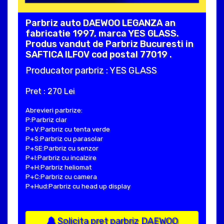
Parbriz auto DAEWOO LEGANZA an
fabricatie 1997, marca YES GLASS.
Produs vandut de Parbriz Bucuresti in
SAFTICA ILFOV cod postal 77019 .
Producator parbriz : YES GLASS
Pret : 270 Lei
Abrevieri parbrize:
P:Parbriz clar
P+V:Parbriz cu tenta verde
P+S:Parbriz cu parasolar
P+SE:Parbriz cu senzor
P+I:Parbriz cu incalzire
P+H:Parbriz heliomat
P+C:Parbriz cu camera
P+Hud:Parbriz cu head up display
Solicita pret parbriz DAEWOO