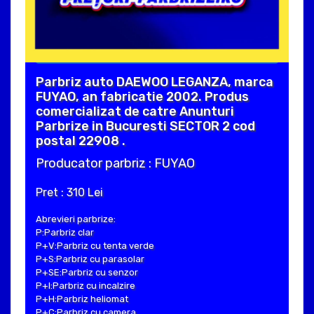
Parbriz auto DAEWOO LEGANZA, marca
FUYAO, an fabricatie 2002. Produs
comercializat de catre Anunturi
Parbrize in Bucuresti SECTOR 2 cod
postal 22908 .
Producator parbriz : FUYAO
Pret : 310 Lei
Abrevieri parbrize:
P:Parbriz clar
P+V:Parbriz cu tenta verde
P+S:Parbriz cu parasolar
P+SE:Parbriz cu senzor
P+I:Parbriz cu incalzire
P+H:Parbriz heliomat
P+C:Parbriz cu camera