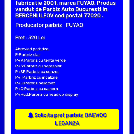
fabricatie 2001, marca FUYAO. Produs
vandut de Parbiz Auto Bucuresti in
BERCENI ILFOV cod postal 77020 .
Producator parbriz : FUYAO
Pret : 320 Lei
Abrevieri parbrize:
P:Parbriz clar
P+V:Parbriz cu tenta verde
P+S:Parbriz cu parasolar
P+SE:Parbriz cu senzor
P+I:Parbriz cu incalzire
P+H:Parbriz heliomat
P+C:Parbriz cu camera
P+Hud:Parbriz cu head up display
Solicita pret parbriz DAEWOO
LEGANZA