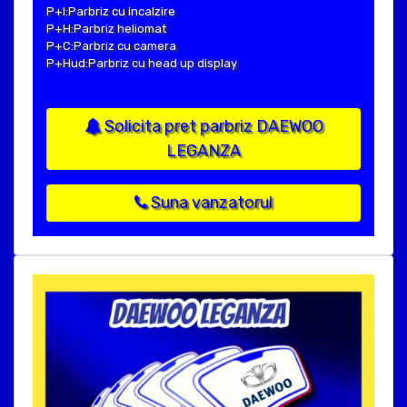
P+I:Parbriz cu incalzire
P+H:Parbriz heliomat
P+C:Parbriz cu camera
P+Hud:Parbriz cu head up display
Solicita pret parbriz DAEWOO
LEGANZA
Suna vanzatorul