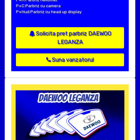
P+C:Parbriz cu camera
P+Hud:Parbriz cu head up display
Solicita pret parbriz DAEWOO
LEGANZA
Suna vanzatorul