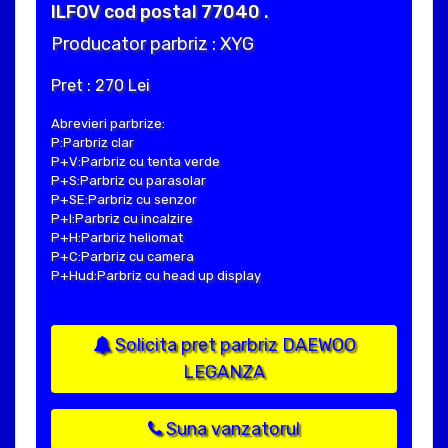
ILFOV cod postal 77040 .
Producator parbriz : XYG
Pret : 270 Lei
Abrevieri parbrize:
P:Parbriz clar
P+V:Parbriz cu tenta verde
P+S:Parbriz cu parasolar
P+SE:Parbriz cu senzor
P+I:Parbriz cu incalzire
P+H:Parbriz heliomat
P+C:Parbriz cu camera
P+Hud:Parbriz cu head up display
Solicita pret parbriz DAEWOO
LEGANZA
Suna vanzatorul