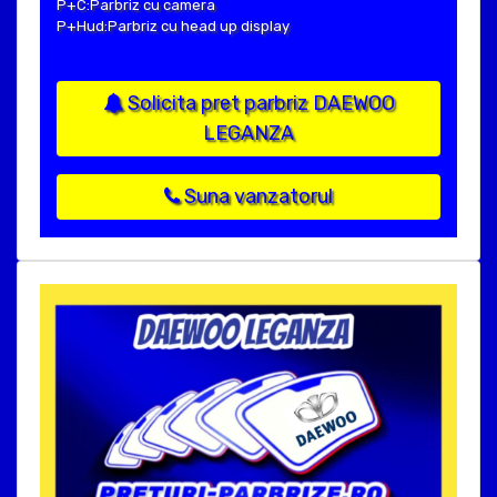
P+C:Parbriz cu camera
P+Hud:Parbriz cu head up display
Solicita pret parbriz DAEWOO
LEGANZA
Suna vanzatorul