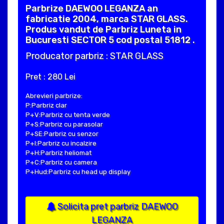
Parbrize DAEWOO LEGANZA an
fabricatie 2004, marca STAR GLASS.
Produs vandut de Parbriz Luneta in
Bucuresti SECTOR 5 cod postal 51812 .
Producator parbriz : STAR GLASS
Pret : 280 Lei
Abrevieri parbrize:
P:Parbriz clar
P+V:Parbriz cu tenta verde
P+S:Parbriz cu parasolar
P+SE:Parbriz cu senzor
P+I:Parbriz cu incalzire
P+H:Parbriz heliomat
P+C:Parbriz cu camera
P+Hud:Parbriz cu head up display
Solicita pret parbriz DAEWOO
LEGANZA