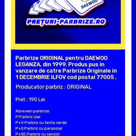
Parbrize ORIGINAL pentru DAEWOO
LEGANZA, din 1999. Produs pus in
vanzare de catre Parbrize Originale in
1 DECEMBRIE ILFOV cod postal 77005 .
Producator parbriz : ORIGINAL
Pret : 190 Lei
Abrevieri parbrize:
P:Parbriz clar
P+V:Parbriz cu tenta verde
P+S:Parbriz cu parasolar
P+SE:Parbriz cu senzor