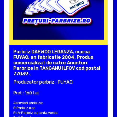
Parbriz DAEWOO LEGANZA, marca
FUYAO, an fabricatie 2004. Produs
comercializat de catre Anunturi
Parbrize in TANGANU ILFOV cod postal
77039 .
Producator parbriz : FUYAO
Pret : 160 Lei
Abrevieri parbrize:
P:Parbriz clar
P+V:Parbriz cu tenta verde