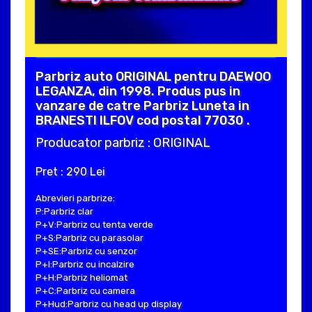
Parbriz auto ORIGINAL pentru DAEWOO
LEGANZA, din 1998. Produs pus in
vanzare de catre Parbriz Luneta in
BRANESTI ILFOV cod postal 77030 .
Producator parbriz : ORIGINAL
Pret : 290 Lei
Abrevieri parbrize:
P:Parbriz clar
P+V:Parbriz cu tenta verde
P+S:Parbriz cu parasolar
P+SE:Parbriz cu senzor
P+I:Parbriz cu incalzire
P+H:Parbriz heliomat
P+C:Parbriz cu camera
P+Hud:Parbriz cu head up display