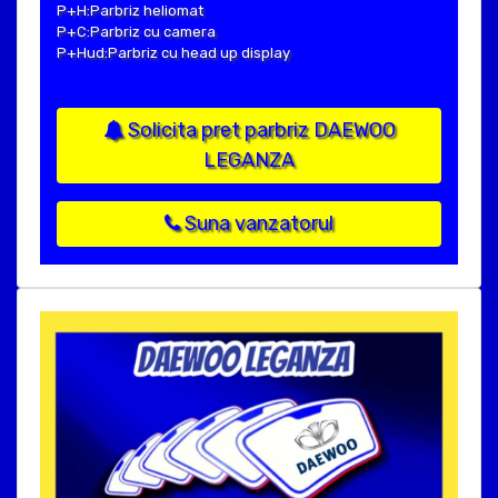
P+H:Parbriz heliomat
P+C:Parbriz cu camera
P+Hud:Parbriz cu head up display
Solicita pret parbriz DAEWOO
LEGANZA
Suna vanzatorul