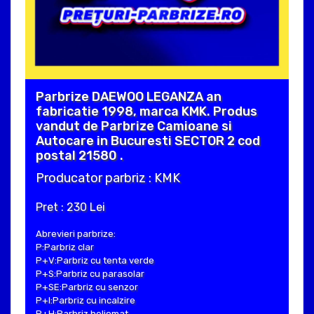
Parbrize DAEWOO LEGANZA an
fabricatie 1998, marca KMK. Produs
vandut de Parbrize Camioane si
Autocare in Bucuresti SECTOR 2 cod
postal 21580 .
Producator parbriz : KMK
Pret : 230 Lei
Abrevieri parbrize:
P:Parbriz clar
P+V:Parbriz cu tenta verde
P+S:Parbriz cu parasolar
P+SE:Parbriz cu senzor
P+I:Parbriz cu incalzire
P+H:Parbriz heliomat