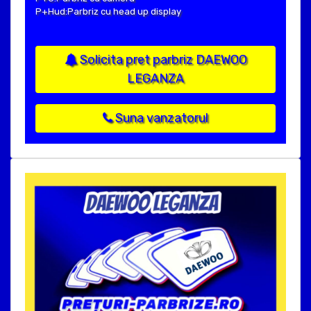
P+Hud:Parbriz cu head up display
Solicita pret parbriz DAEWOO
LEGANZA
Suna vanzatorul