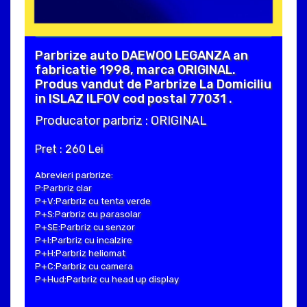
Parbrize auto DAEWOO LEGANZA an
fabricatie 1998, marca ORIGINAL.
Produs vandut de Parbrize La Domiciliu
in ISLAZ ILFOV cod postal 77031 .
Producator parbriz : ORIGINAL
Pret : 260 Lei
Abrevieri parbrize:
P:Parbriz clar
P+V:Parbriz cu tenta verde
P+S:Parbriz cu parasolar
P+SE:Parbriz cu senzor
P+I:Parbriz cu incalzire
P+H:Parbriz heliomat
P+C:Parbriz cu camera
P+Hud:Parbriz cu head up display