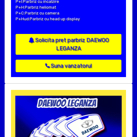
P+I:Parbriz cu incalzire
P+H:Parbriz heliomat
P+C:Parbriz cu camera
P+Hud:Parbriz cu head up display
Solicita pret parbriz DAEWOO
LEGANZA
Suna vanzatorul