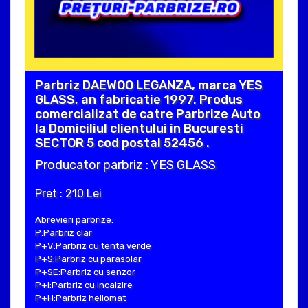
Parbriz DAEWOO LEGANZA, marca YES
GLASS, an fabricatie 1997. Produs
comercializat de catre Parbrize Auto
la Domiciliul clientului in Bucuresti
SECTOR 5 cod postal 52456 .
Producator parbriz : YES GLASS
Pret : 210 Lei
Abrevieri parbrize:
P:Parbriz clar
P+V:Parbriz cu tenta verde
P+S:Parbriz cu parasolar
P+SE:Parbriz cu senzor
P+I:Parbriz cu incalzire
P+H:Parbriz heliomat