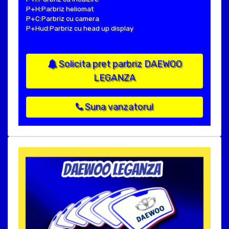
P+H:Parbriz heliomat
P+C:Parbriz cu camera
P+Hud:Parbriz cu head up display
Solicita pret parbriz DAEWOO
LEGANZA
Suna vanzatorul