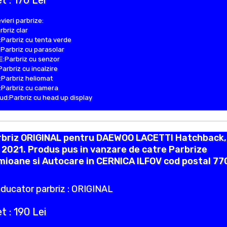
t : 170 Lei
vieri parbrize:
rbriz clar
Parbriz cu tenta verde
Parbriz cu parasolar
:Parbriz cu senzor
Parbriz cu incalzire
Parbriz heliomat
Parbriz cu camera
d:Parbriz cu head up display
rbriz ORIGINAL pentru DAEWOO LACETTI Hatchback,
 2021. Produs pus in vanzare de catre Parbrize
ioane si Autocare in CERNICA ILFOV cod postal 77
ducator parbriz : ORIGINAL
t : 190 Lei