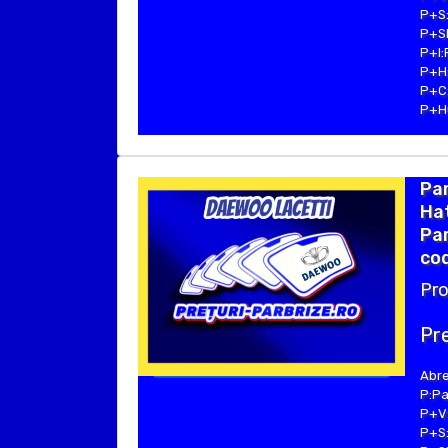
P+S:
P+SE
P+I:
P+H:
P+C:
P+Hu
Pa
Hat
Par
cod
Pro
Pre
Abre
P:Pa
P+V:
P+S: