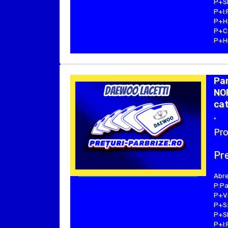
P+SE
P+I:
P+H:
P+C:
P+Hu
Pa
NOR
cat
.
Pro
Pre
Abre
P:Pa
P+V:
P+S:
P+SE
P+I: