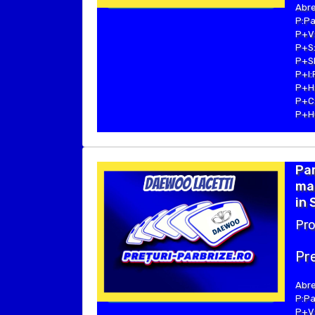
Abre
P:Pa
P+V:
P+S:
P+SE
P+I:
P+H:
P+C:
P+Hu
Pa
ma
in 
Pro
Pre
Abre
P:Pa
P+V: