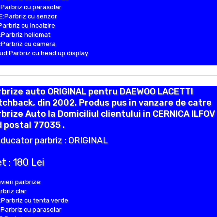
Parbriz cu parasolar
:Parbriz cu senzor
Parbriz cu incalzire
Parbriz heliomat
Parbriz cu camera
d:Parbriz cu head up display
rbrize auto ORIGINAL pentru DAEWOO LACETTI
chback, din 2002. Produs pus in vanzare de catre
brize Auto la Domiciliul clientului in CERNICA ILFOV
 postal 77035 .
ducator parbriz : ORIGINAL
t : 180 Lei
vieri parbrize:
rbriz clar
Parbriz cu tenta verde
Parbriz cu parasolar