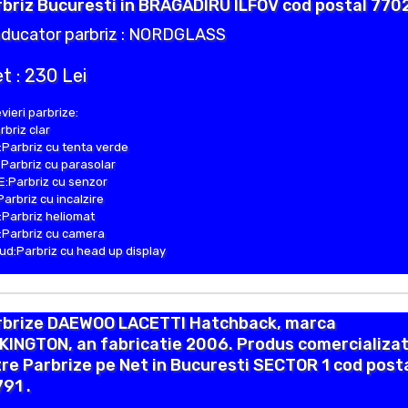
briz Bucuresti in BRAGADIRU ILFOV cod postal 7702
ducator parbriz : NORDGLASS
t : 230 Lei
vieri parbrize:
rbriz clar
Parbriz cu tenta verde
Parbriz cu parasolar
:Parbriz cu senzor
Parbriz cu incalzire
Parbriz heliomat
Parbriz cu camera
d:Parbriz cu head up display
rbrize DAEWOO LACETTI Hatchback, marca
KINGTON, an fabricatie 2006. Produs comercializat
re Parbrize pe Net in Bucuresti SECTOR 1 cod post
91 .