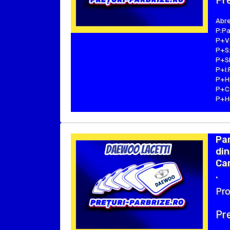
Pre
Abre
P:Pa
P+V:
P+S:
P+SE
P+I:
P+H:
P+C:
P+Hu
Pa
din
Cam
.
Pro
Pre