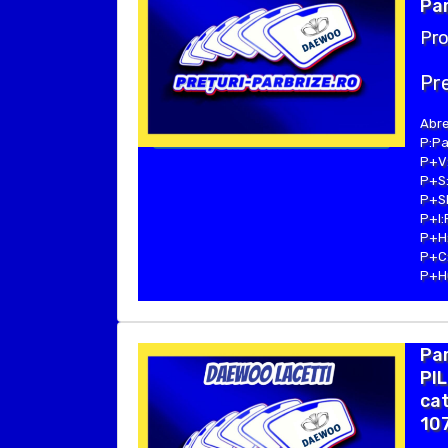
Par
Pro
Pre
Abre
P:Pa
P+V:
P+S:
P+SE
P+I:
P+H:
P+C:
P+Hu
Pa
PIL
cat
107