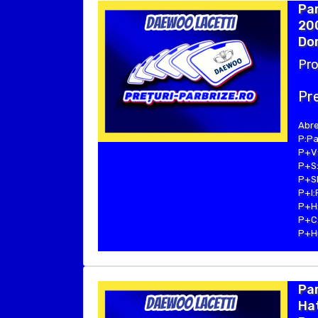
Pa
20
Dom
Pro
Pre
Abre
P:Pa
P+V:
P+S:
P+SE
P+I:
P+H:
P+C:
P+Hu
Pa
Hat