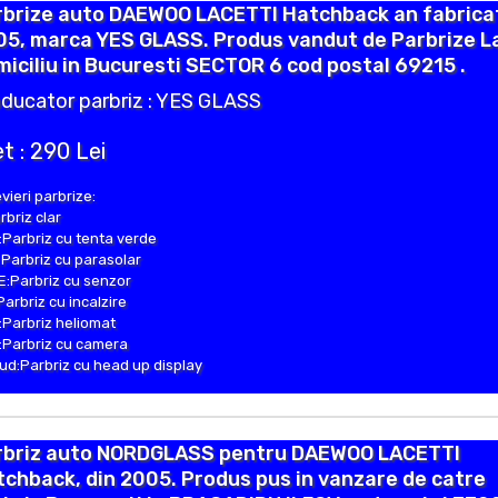
rbrize auto DAEWOO LACETTI Hatchback an fabrica
05, marca YES GLASS. Produs vandut de Parbrize L
iciliu in Bucuresti SECTOR 6 cod postal 69215 .
ducator parbriz : YES GLASS
t : 290 Lei
vieri parbrize:
rbriz clar
Parbriz cu tenta verde
Parbriz cu parasolar
:Parbriz cu senzor
Parbriz cu incalzire
Parbriz heliomat
Parbriz cu camera
d:Parbriz cu head up display
rbriz auto NORDGLASS pentru DAEWOO LACETTI
chback, din 2005. Produs pus in vanzare de catre