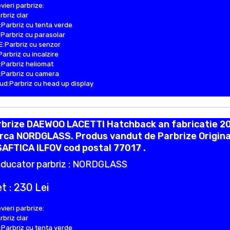
vieri parbrize:
rbriz clar
Parbriz cu tenta verde
Parbriz cu parasolar
:Parbriz cu senzor
Parbriz cu incalzire
Parbriz heliomat
Parbriz cu camera
d:Parbriz cu head up display
rbrize DAEWOO LACETTI Hatchback an fabricatie 20
rca NORDGLASS. Produs vandut de Parbrize Origina
SAFTICA ILFOV cod postal 77017 .
ducator parbriz : NORDGLASS
t : 230 Lei
vieri parbrize:
rbriz clar
Parbriz cu tenta verde