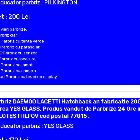
ducator parbriz : PILKINGTON
t : 200 Lei
vieri parbrize:
rbriz clar
Parbriz cu tenta verde
Parbriz cu parasolar
:Parbriz cu senzor
Parbriz cu incalzire
Parbriz heliomat
Parbriz cu camera
d:Parbriz cu head up display
rbriz DAEWOO LACETTI Hatchback an fabricatie 200
ca YES GLASS. Produs vandut de Parbrize 24 Ore i
OTESTI ILFOV cod postal 77015 .
ducator parbriz : YES GLASS