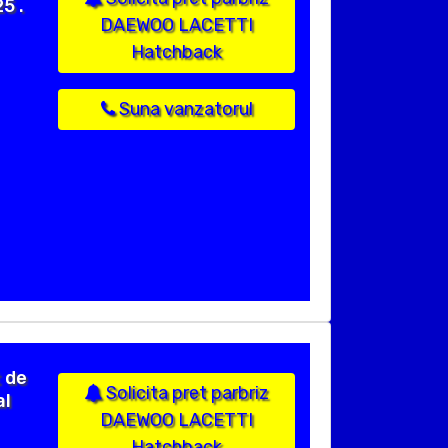
5 .
DAEWOO LACETTI
Hatchback
Suna vanzatorul
 de
Solicita pret parbriz
al
DAEWOO LACETTI
Hatchback