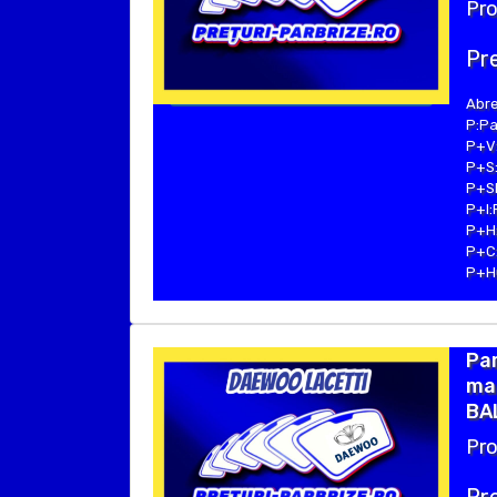
Pro
Pre
Abre
P:Pa
P+V:
P+S:
P+SE
P+I:
P+H:
P+C:
P+Hu
Pa
mar
BAL
Pro