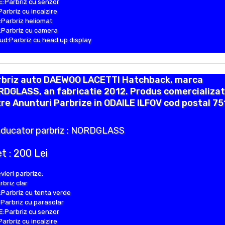
:Parbriz cu senzor
Parbriz cu incalzire
Parbriz heliomat
Parbriz cu camera
d:Parbriz cu head up display
rbriz auto DAEWOO LACETTI Hatchback, marca
DGLASS, an fabricatie 2012. Produs comercializat
re Anunturi Parbrize in ODAILE ILFOV cod postal 75
ducator parbriz : NORDGLASS
t : 200 Lei
vieri parbrize:
rbriz clar
Parbriz cu tenta verde
Parbriz cu parasolar
:Parbriz cu senzor
Parbriz cu incalzire