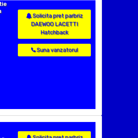
tie
a
Solicita pret parbriz
DAEWOO LACETTI
Hatchback
Suna vanzatorul
Solicita pret parbriz