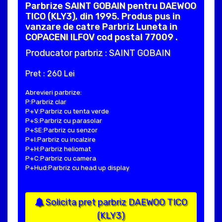
Parbrize SAINT GOBAIN pentru DAEWOO
TICO (KLY3), din 1995. Produs pus in
vanzare de catre Parbriz Luneta in
COPACENI ILFOV cod postal 77009 .
Producator parbriz : SAINT GOBAIN
Pret : 260 Lei
Abrevieri parbrize:
P:Parbriz clar
P+V:Parbriz cu tenta verde
P+S:Parbriz cu parasolar
P+SE:Parbriz cu senzor
P+I:Parbriz cu incalzire
P+H:Parbriz heliomat
P+C:Parbriz cu camera
P+Hud:Parbriz cu head up display
Solicita pret parbriz DAEWOO TICO
(KLY3)