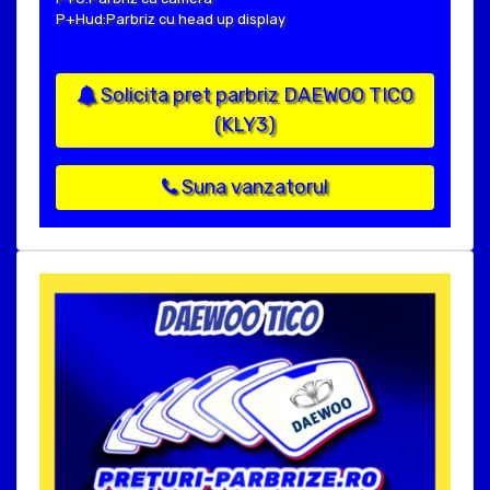
P+Hud:Parbriz cu head up display
Solicita pret parbriz DAEWOO TICO
(KLY3)
Suna vanzatorul