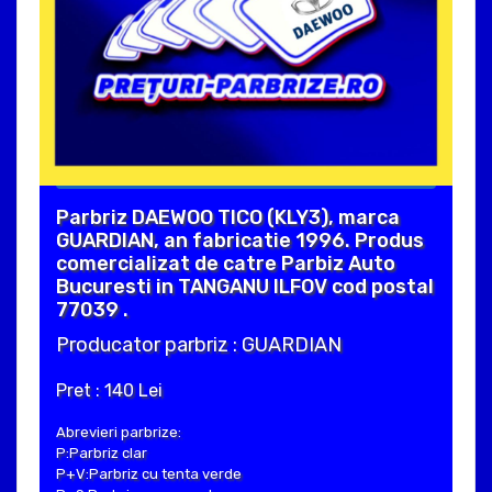
Parbriz DAEWOO TICO (KLY3), marca
GUARDIAN, an fabricatie 1996. Produs
comercializat de catre Parbiz Auto
Bucuresti in TANGANU ILFOV cod postal
77039 .
Producator parbriz : GUARDIAN
Pret : 140 Lei
Abrevieri parbrize:
P:Parbriz clar
P+V:Parbriz cu tenta verde