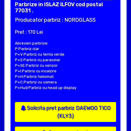
Parbrize in ISLAZ ILFOV cod postal
77031 .
Producator parbriz : NORDGLASS
Pret : 170 Lei
Abrevieri parbrize:
P:Parbriz clar
P+V:Parbriz cu tenta verde
P+S:Parbriz cu parasolar
P+SE:Parbriz cu senzor
P+I:Parbriz cu incalzire
P+H:Parbriz heliomat
P+C:Parbriz cu camera
P+Hud:Parbriz cu head up display
Solicita pret parbriz DAEWOO TICO
(KLY3)