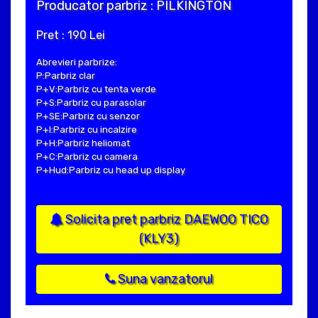
Producator parbriz : PILKINGTON
Pret : 190 Lei
Abrevieri parbrize:
P:Parbriz clar
P+V:Parbriz cu tenta verde
P+S:Parbriz cu parasolar
P+SE:Parbriz cu senzor
P+I:Parbriz cu incalzire
P+H:Parbriz heliomat
P+C:Parbriz cu camera
P+Hud:Parbriz cu head up display
Solicita pret parbriz DAEWOO TICO
(KLY3)
Suna vanzatorul