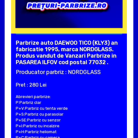
Parbrize auto DAEWOO TICO (KLY3) an
fabricatie 1995, marca NORDGLASS.
Produs vandut de Vanzari Parbrize in
PASAREA ILFOV cod postal 77032 .
Producator parbriz : NORDGLASS
Pret : 280 Lei
Abrevieri parbrize:
P:Parbriz clar
P+V:Parbriz cu tenta verde
P+S:Parbriz cu parasolar
P+SE:Parbriz cu senzor
P+I:Parbriz cu incalzire
P+H:Parbriz heliomat
P+C:Parbriz cu camera