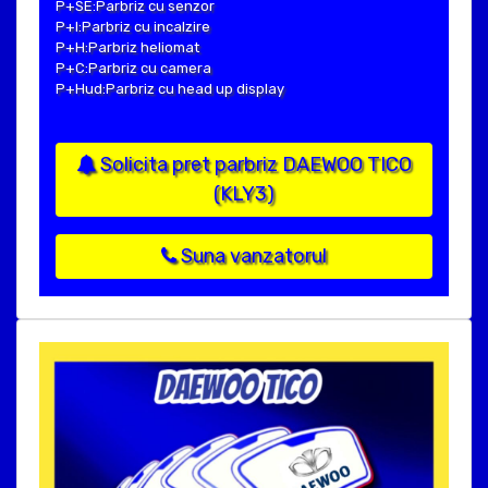
P+SE:Parbriz cu senzor
P+I:Parbriz cu incalzire
P+H:Parbriz heliomat
P+C:Parbriz cu camera
P+Hud:Parbriz cu head up display
Solicita pret parbriz DAEWOO TICO
(KLY3)
Suna vanzatorul