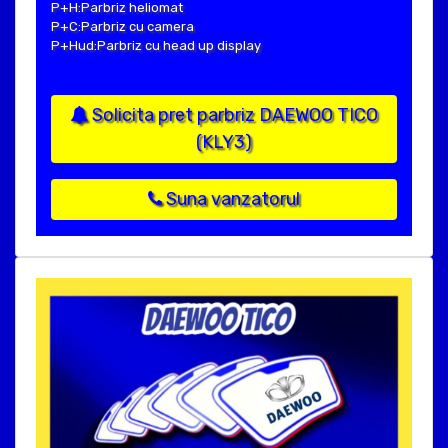
P+H:Parbriz heliomat
P+C:Parbriz cu camera
P+Hud:Parbriz cu head up display
Solicita pret parbriz DAEWOO TICO
(KLY3)
Suna vanzatorul