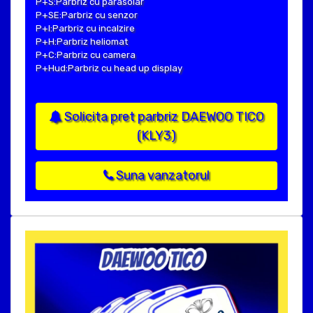
P+S:Parbriz cu parasolar
P+SE:Parbriz cu senzor
P+I:Parbriz cu incalzire
P+H:Parbriz heliomat
P+C:Parbriz cu camera
P+Hud:Parbriz cu head up display
Solicita pret parbriz DAEWOO TICO
(KLY3)
Suna vanzatorul