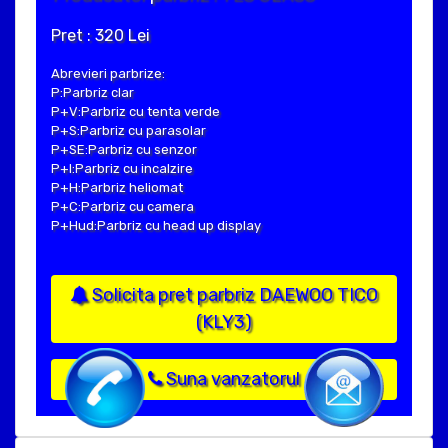
Pret : 320 Lei
Abrevieri parbrize:
P:Parbriz clar
P+V:Parbriz cu tenta verde
P+S:Parbriz cu parasolar
P+SE:Parbriz cu senzor
P+I:Parbriz cu incalzire
P+H:Parbriz heliomat
P+C:Parbriz cu camera
P+Hud:Parbriz cu head up display
Solicita pret parbriz DAEWOO TICO
(KLY3)
Suna vanzatorul