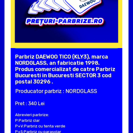
Parbriz DAEWOO TICO (KLY3), marca
NORDGLASS, an fabricatie 1998.
Produs comercializat de catre Parbriz
Bucuresti in Bucuresti SECTOR 3 cod
postal 30296 .
Producator parbriz : NORDGLASS
Pret : 340 Lei
Abrevieri parbrize:
P:Parbriz clar
P+V:Parbriz cu tenta verde
P+S:Parbriz cu parasolar