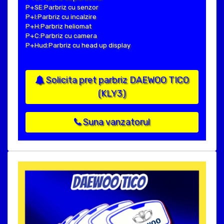
P+SE:Parbriz cu senzor
P+I:Parbriz cu incalzire
P+H:Parbriz heliomat
P+C:Parbriz cu camera
P+Hud:Parbriz cu head up display
Solicita pret parbriz DAEWOO TICO
(KLY3)
Suna vanzatorul