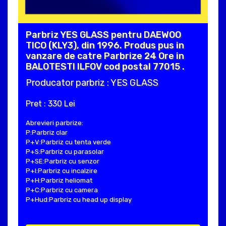
Parbriz YES GLASS pentru DAEWOO
TICO (KLY3), din 1996. Produs pus in
vanzare de catre Parbrize 24 Ore in
BALOTESTI ILFOV cod postal 77015 .
Producator parbriz : YES GLASS
Pret : 330 Lei
Abrevieri parbrize:
P:Parbriz clar
P+V:Parbriz cu tenta verde
P+S:Parbriz cu parasolar
P+SE:Parbriz cu senzor
P+I:Parbriz cu incalzire
P+H:Parbriz heliomat
P+C:Parbriz cu camera
P+Hud:Parbriz cu head up display