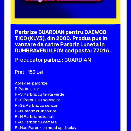
Parbrize GUARDIAN pentru DAEWOO
TICO (KLY3), din 2000. Produs pus in
vanzare de catre Parbriz Luneta in
DUMBRAVENI ILFOV cod postal 77016 .
Producator parbriz : GUARDIAN
Pret : 150 Lei
Abrevieri parbrize:
P:Parbriz clar
P+V:Parbriz cu tenta verde
P+S:Parbriz cu parasolar
P+SE:Parbriz cu senzor
P+I:Parbriz cu incalzire
P+H:Parbriz heliomat
P+C:Parbriz cu camera
P+Hud:Parbriz cu head up display