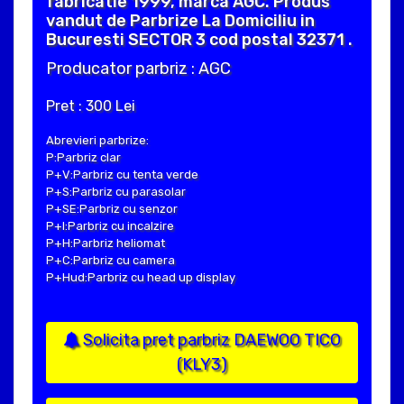
fabricatie 1999, marca AGC. Produs
vandut de Parbrize La Domiciliu in
Bucuresti SECTOR 3 cod postal 32371 .
Producator parbriz : AGC
Pret : 300 Lei
Abrevieri parbrize:
P:Parbriz clar
P+V:Parbriz cu tenta verde
P+S:Parbriz cu parasolar
P+SE:Parbriz cu senzor
P+I:Parbriz cu incalzire
P+H:Parbriz heliomat
P+C:Parbriz cu camera
P+Hud:Parbriz cu head up display
Solicita pret parbriz DAEWOO TICO
(KLY3)