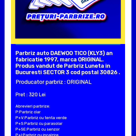
Parbriz auto DAEWOO TICO (KLY3) an
fabricatie 1997, marca ORIGINAL.
Produs vandut de Parbriz Luneta in
Bucuresti SECTOR 3 cod postal 30826 .
Producator parbriz : ORIGINAL
Pret : 320 Lei
Abrevieri parbrize:
P:Parbriz clar
P+V:Parbriz cu tenta verde
P+S:Parbriz cu parasolar
P+SE:Parbriz cu senzor
P+I:Parbriz cu incalzire