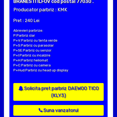
BRANESTI ILFOV cod postal 77030 .
Producator parbriz : KMK
Pret : 240 Lei
Abrevieri parbrize:
P:Parbriz clar
P+V:Parbriz cu tenta verde
P+S:Parbriz cu parasolar
P+SE:Parbriz cu senzor
P+I:Parbriz cu incalzire
P+H:Parbriz heliomat
P+C:Parbriz cu camera
P+Hud:Parbriz cu head up display
Solicita pret parbriz DAEWOO TICO
(KLY3)
Suna vanzatorul