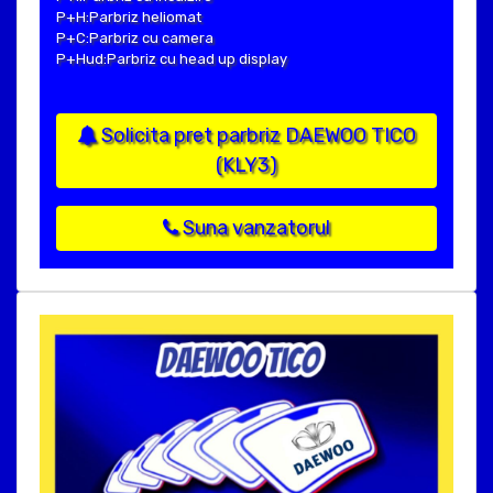
P+H:Parbriz heliomat
P+C:Parbriz cu camera
P+Hud:Parbriz cu head up display
Solicita pret parbriz DAEWOO TICO
(KLY3)
Suna vanzatorul