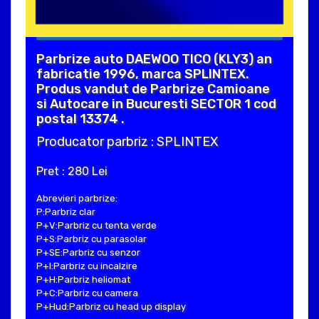
Parbrize auto DAEWOO TICO (KLY3) an
fabricatie 1996, marca SPLINTEX.
Produs vandut de Parbrize Camioane
si Autocare in Bucuresti SECTOR 1 cod
postal 13374 .
Producator parbriz : SPLINTEX
Pret : 280 Lei
Abrevieri parbrize:
P:Parbriz clar
P+V:Parbriz cu tenta verde
P+S:Parbriz cu parasolar
P+SE:Parbriz cu senzor
P+I:Parbriz cu incalzire
P+H:Parbriz heliomat
P+C:Parbriz cu camera
P+Hud:Parbriz cu head up display