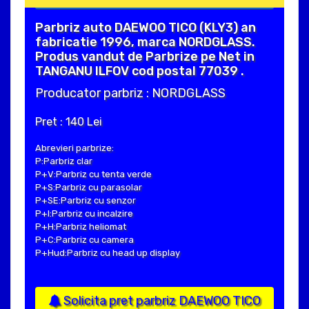
Parbriz auto DAEWOO TICO (KLY3) an
fabricatie 1996, marca NORDGLASS.
Produs vandut de Parbrize pe Net in
TANGANU ILFOV cod postal 77039 .
Producator parbriz : NORDGLASS
Pret : 140 Lei
Abrevieri parbrize:
P:Parbriz clar
P+V:Parbriz cu tenta verde
P+S:Parbriz cu parasolar
P+SE:Parbriz cu senzor
P+I:Parbriz cu incalzire
P+H:Parbriz heliomat
P+C:Parbriz cu camera
P+Hud:Parbriz cu head up display
Solicita pret parbriz DAEWOO TICO