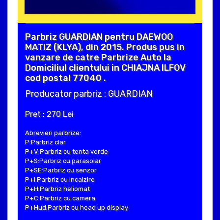
Parbriz GUARDIAN pentru DAEWOO
MATIZ (KLYA), din 2015. Produs pus in
vanzare de catre Parbrize Auto la
Domiciliul clientului in CHIAJNA ILFOV
cod postal 77040 .
Producator parbriz : GUARDIAN
Pret : 270 Lei
Abrevieri parbrize:
P:Parbriz clar
P+V:Parbriz cu tenta verde
P+S:Parbriz cu parasolar
P+SE:Parbriz cu senzor
P+I:Parbriz cu incalzire
P+H:Parbriz heliomat
P+C:Parbriz cu camera
P+Hud:Parbriz cu head up display