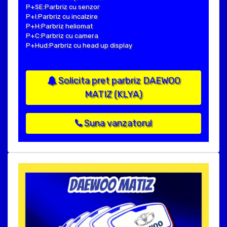
P+SE:Parbriz cu senzor
P+I:Parbriz cu incalzire
P+H:Parbriz heliomat
P+C:Parbriz cu camera
P+Hud:Parbriz cu head up display
Solicita pret parbriz DAEWOO
MATIZ (KLYA)
Suna vanzatorul