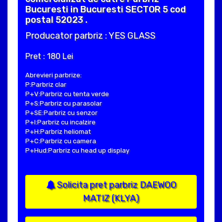
Bucuresti in Bucuresti SECTOR 5 cod
postal 52023 .
Producator parbriz : YES GLASS
Pret : 180 Lei
Abrevieri parbrize:
P:Parbriz clar
P+V:Parbriz cu tenta verde
P+S:Parbriz cu parasolar
P+SE:Parbriz cu senzor
P+I:Parbriz cu incalzire
P+H:Parbriz heliomat
P+C:Parbriz cu camera
P+Hud:Parbriz cu head up display
Solicita pret parbriz DAEWOO
MATIZ (KLYA)