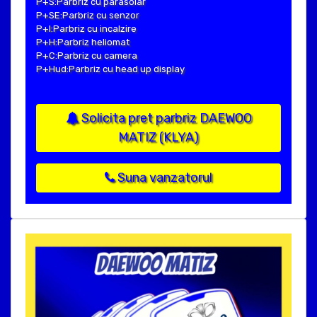
P+S:Parbriz cu parasolar
P+SE:Parbriz cu senzor
P+I:Parbriz cu incalzire
P+H:Parbriz heliomat
P+C:Parbriz cu camera
P+Hud:Parbriz cu head up display
Solicita pret parbriz DAEWOO
MATIZ (KLYA)
Suna vanzatorul