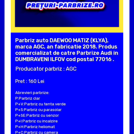
Parbriz auto DAEWOO MATIZ (KLYA),
marca AGC, an fabricatie 2018. Produs
comercializat de catre Parbrize Audi in
DUMBRAVENI ILFOV cod postal 77016 .
Producator parbriz : AGC
Pret : 160 Lei
Abrevieri parbrize:
P:Parbriz clar
P+V:Parbriz cu tenta verde
P+S:Parbriz cu parasolar
P+SE:Parbriz cu senzor
P+I:Parbriz cu incalzire
P+H:Parbriz heliomat
P+C:Parbriz cu camera