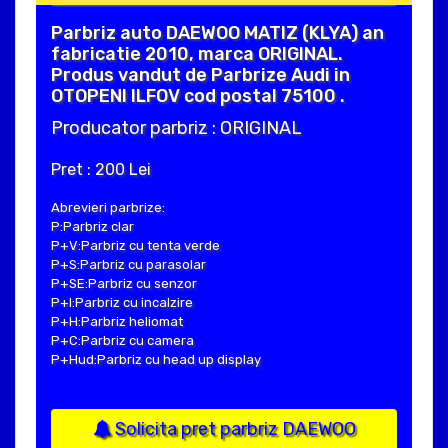
Parbriz auto DAEWOO MATIZ (KLYA) an
fabricatie 2010, marca ORIGINAL.
Produs vandut de Parbrize Audi in
OTOPENI ILFOV cod postal 75100 .
Producator parbriz : ORIGINAL
Pret : 200 Lei
Abrevieri parbrize:
P:Parbriz clar
P+V:Parbriz cu tenta verde
P+S:Parbriz cu parasolar
P+SE:Parbriz cu senzor
P+I:Parbriz cu incalzire
P+H:Parbriz heliomat
P+C:Parbriz cu camera
P+Hud:Parbriz cu head up display
Solicita pret parbriz DAEWOO