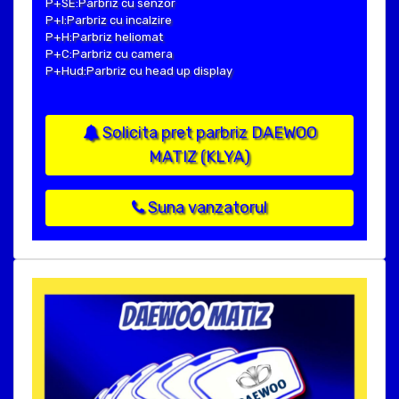
P+SE:Parbriz cu senzor
P+I:Parbriz cu incalzire
P+H:Parbriz heliomat
P+C:Parbriz cu camera
P+Hud:Parbriz cu head up display
Solicita pret parbriz DAEWOO
MATIZ (KLYA)
Suna vanzatorul