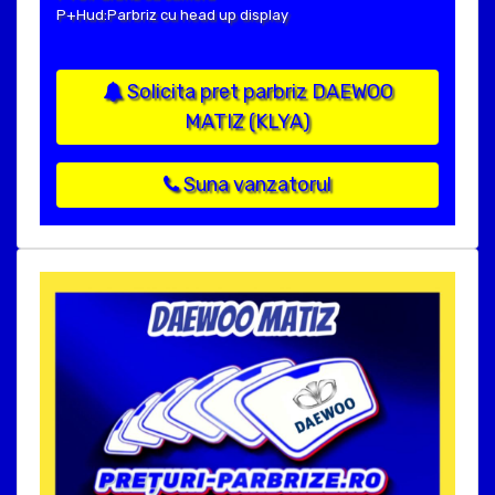
P+Hud:Parbriz cu head up display
Solicita pret parbriz DAEWOO
MATIZ (KLYA)
Suna vanzatorul