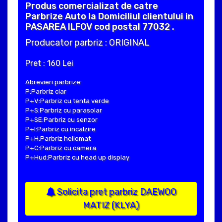
Produs comercializat de catre
Parbrize Auto la Domiciliul clientului in
PASAREA ILFOV cod postal 77032 .
Producator parbriz : ORIGINAL
Pret : 160 Lei
Abrevieri parbrize:
P:Parbriz clar
P+V:Parbriz cu tenta verde
P+S:Parbriz cu parasolar
P+SE:Parbriz cu senzor
P+I:Parbriz cu incalzire
P+H:Parbriz heliomat
P+C:Parbriz cu camera
P+Hud:Parbriz cu head up display
Solicita pret parbriz DAEWOO
MATIZ (KLYA)