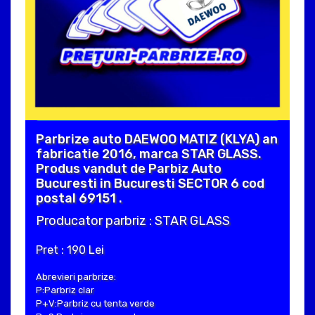
Parbrize auto DAEWOO MATIZ (KLYA) an
fabricatie 2016, marca STAR GLASS.
Produs vandut de Parbiz Auto
Bucuresti in Bucuresti SECTOR 6 cod
postal 69151 .
Producator parbriz : STAR GLASS
Pret : 190 Lei
Abrevieri parbrize:
P:Parbriz clar
P+V:Parbriz cu tenta verde