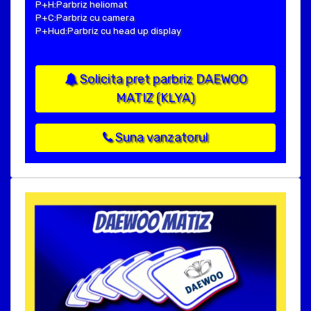
P+H:Parbriz heliomat
P+C:Parbriz cu camera
P+Hud:Parbriz cu head up display
Solicita pret parbriz DAEWOO
MATIZ (KLYA)
Suna vanzatorul