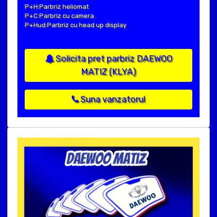
P+H:Parbriz heliomat
P+C:Parbriz cu camera
P+Hud:Parbriz cu head up display
Solicita pret parbriz DAEWOO
MATIZ (KLYA)
Suna vanzatorul