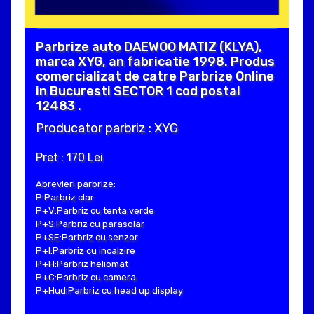
Parbrize auto DAEWOO MATIZ (KLYA),
marca XYG, an fabricatie 1998. Produs
comercializat de catre Parbrize Online
in Bucuresti SECTOR 1 cod postal
12483 .
Producator parbriz : XYG
Pret : 170 Lei
Abrevieri parbrize:
P:Parbriz clar
P+V:Parbriz cu tenta verde
P+S:Parbriz cu parasolar
P+SE:Parbriz cu senzor
P+I:Parbriz cu incalzire
P+H:Parbriz heliomat
P+C:Parbriz cu camera
P+Hud:Parbriz cu head up display