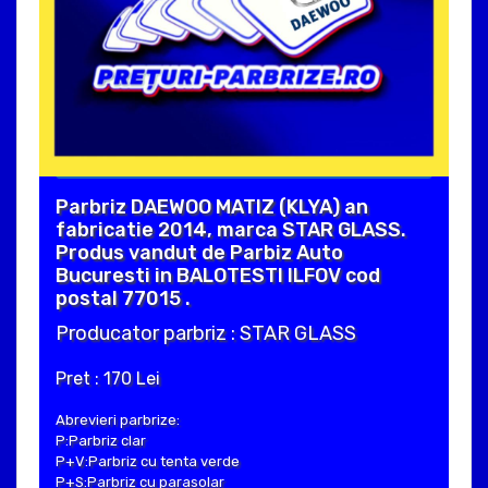
Parbriz DAEWOO MATIZ (KLYA) an
fabricatie 2014, marca STAR GLASS.
Produs vandut de Parbiz Auto
Bucuresti in BALOTESTI ILFOV cod
postal 77015 .
Producator parbriz : STAR GLASS
Pret : 170 Lei
Abrevieri parbrize:
P:Parbriz clar
P+V:Parbriz cu tenta verde
P+S:Parbriz cu parasolar