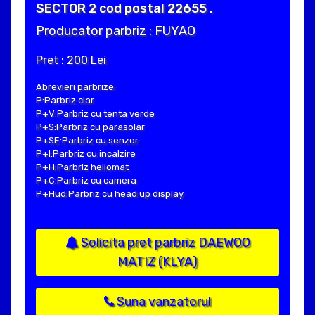
SECTOR 2 cod postal 22655 .
Producator parbriz : FUYAO
Pret : 200 Lei
Abrevieri parbrize:
P:Parbriz clar
P+V:Parbriz cu tenta verde
P+S:Parbriz cu parasolar
P+SE:Parbriz cu senzor
P+I:Parbriz cu incalzire
P+H:Parbriz heliomat
P+C:Parbriz cu camera
P+Hud:Parbriz cu head up display
Solicita pret parbriz DAEWOO
MATIZ (KLYA)
Suna vanzatorul