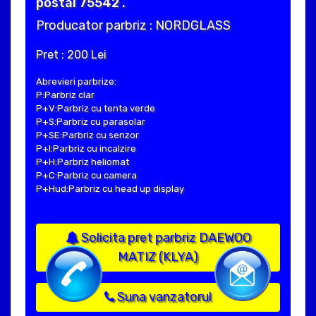
postal 75542 .
Producator parbriz : NORDGLASS
Pret : 200 Lei
Abrevieri parbrize:
P:Parbriz clar
P+V:Parbriz cu tenta verde
P+S:Parbriz cu parasolar
P+SE:Parbriz cu senzor
P+I:Parbriz cu incalzire
P+H:Parbriz heliomat
P+C:Parbriz cu camera
P+Hud:Parbriz cu head up display
Solicita pret parbriz DAEWOO
MATIZ (KLYA)
Suna vanzatorul