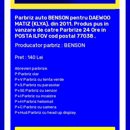
Parbriz auto BENSON pentru DAEWOO
MATIZ (KLYA), din 2011. Produs pus in
vanzare de catre Parbrize 24 Ore in
POSTA ILFOV cod postal 77038 .
Producator parbriz : BENSON
Pret : 140 Lei
Abrevieri parbrize:
P:Parbriz clar
P+V:Parbriz cu tenta verde
P+S:Parbriz cu parasolar
P+SE:Parbriz cu senzor
P+I:Parbriz cu incalzire
P+H:Parbriz heliomat
P+C:Parbriz cu camera
P+Hud:Parbriz cu head up display