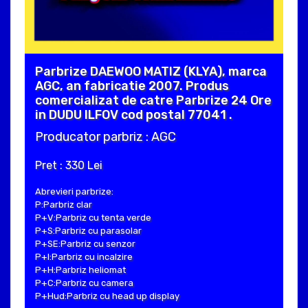
Parbrize DAEWOO MATIZ (KLYA), marca
AGC, an fabricatie 2007. Produs
comercializat de catre Parbrize 24 Ore
in DUDU ILFOV cod postal 77041 .
Producator parbriz : AGC
Pret : 330 Lei
Abrevieri parbrize:
P:Parbriz clar
P+V:Parbriz cu tenta verde
P+S:Parbriz cu parasolar
P+SE:Parbriz cu senzor
P+I:Parbriz cu incalzire
P+H:Parbriz heliomat
P+C:Parbriz cu camera
P+Hud:Parbriz cu head up display