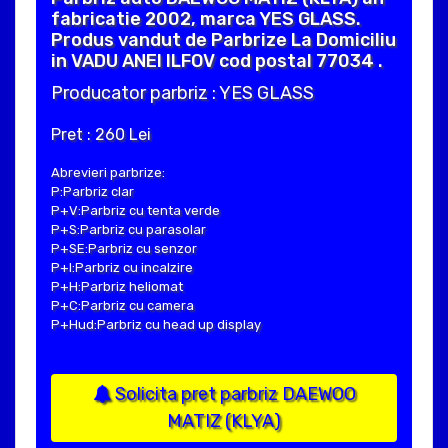
fabricatie 2002, marca YES GLASS.
Produs vandut de Parbrize La Domiciliu
in VADU ANEI ILFOV cod postal 77034 .
Producator parbriz : YES GLASS
Pret : 260 Lei
Abrevieri parbrize:
P:Parbriz clar
P+V:Parbriz cu tenta verde
P+S:Parbriz cu parasolar
P+SE:Parbriz cu senzor
P+I:Parbriz cu incalzire
P+H:Parbriz heliomat
P+C:Parbriz cu camera
P+Hud:Parbriz cu head up display
Solicita pret parbriz DAEWOO
MATIZ (KLYA)