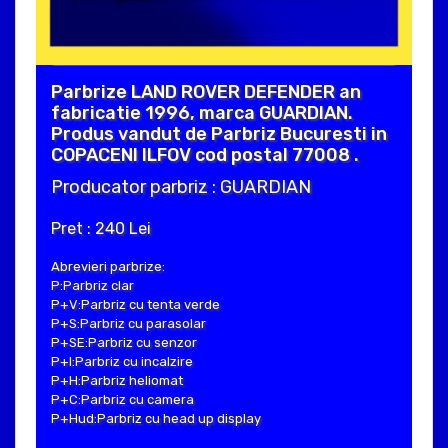
Parbrize LAND ROVER DEFENDER an
fabricatie 1996, marca GUARDIAN.
Produs vandut de Parbriz Bucuresti in
COPACENI ILFOV cod postal 77008 .
Producator parbriz : GUARDIAN
Pret : 240 Lei
Abrevieri parbrize:
P:Parbriz clar
P+V:Parbriz cu tenta verde
P+S:Parbriz cu parasolar
P+SE:Parbriz cu senzor
P+I:Parbriz cu incalzire
P+H:Parbriz heliomat
P+C:Parbriz cu camera
P+Hud:Parbriz cu head up display