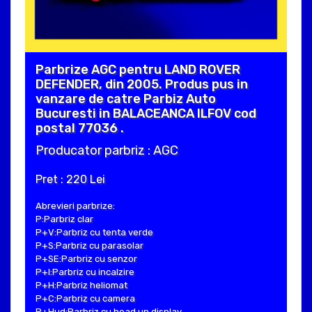
Parbrize AGC pentru LAND ROVER
DEFENDER, din 2005. Produs pus in
vanzare de catre Parbiz Auto
Bucuresti in BALACEANCA ILFOV cod
postal 77036 .
Producator parbriz : AGC
Pret : 220 Lei
Abrevieri parbrize:
P:Parbriz clar
P+V:Parbriz cu tenta verde
P+S:Parbriz cu parasolar
P+SE:Parbriz cu senzor
P+I:Parbriz cu incalzire
P+H:Parbriz heliomat
P+C:Parbriz cu camera
P+Hud:Parbriz cu head up display