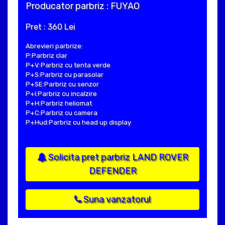
Producator parbriz : FUYAO
Pret : 360 Lei
Abrevieri parbrize:
P:Parbriz clar
P+V:Parbriz cu tenta verde
P+S:Parbriz cu parasolar
P+SE:Parbriz cu senzor
P+I:Parbriz cu incalzire
P+H:Parbriz heliomat
P+C:Parbriz cu camera
P+Hud:Parbriz cu head up display
Solicita pret parbriz LAND ROVER
DEFENDER
Suna vanzatorul