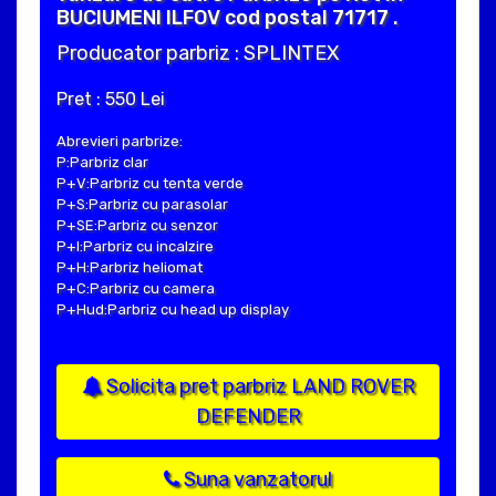
BUCIUMENI ILFOV cod postal 71717 .
Producator parbriz : SPLINTEX
Pret : 550 Lei
Abrevieri parbrize:
P:Parbriz clar
P+V:Parbriz cu tenta verde
P+S:Parbriz cu parasolar
P+SE:Parbriz cu senzor
P+I:Parbriz cu incalzire
P+H:Parbriz heliomat
P+C:Parbriz cu camera
P+Hud:Parbriz cu head up display
Solicita pret parbriz LAND ROVER
DEFENDER
Suna vanzatorul