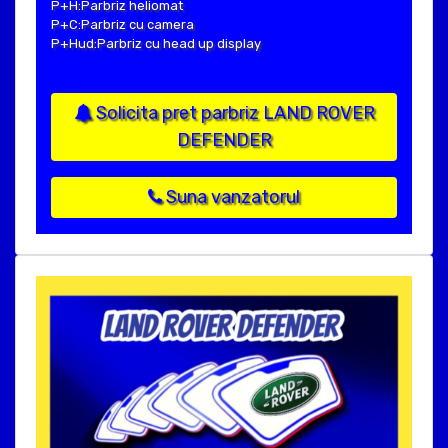
P+H:Parbriz heliomat
P+C:Parbriz cu camera
P+Hud:Parbriz cu head up display
Solicita pret parbriz LAND ROVER
DEFENDER
Suna vanzatorul