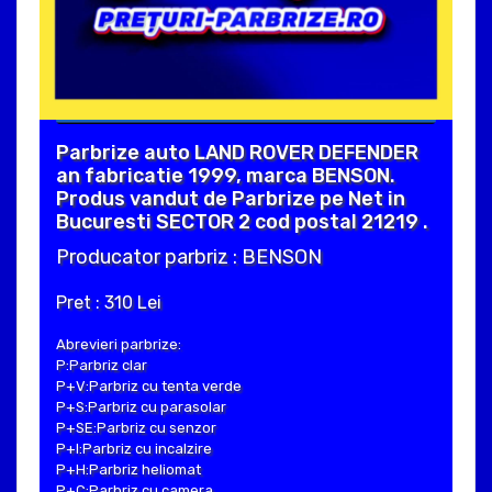
Parbrize auto LAND ROVER DEFENDER
an fabricatie 1999, marca BENSON.
Produs vandut de Parbrize pe Net in
Bucuresti SECTOR 2 cod postal 21219 .
Producator parbriz : BENSON
Pret : 310 Lei
Abrevieri parbrize:
P:Parbriz clar
P+V:Parbriz cu tenta verde
P+S:Parbriz cu parasolar
P+SE:Parbriz cu senzor
P+I:Parbriz cu incalzire
P+H:Parbriz heliomat
P+C:Parbriz cu camera