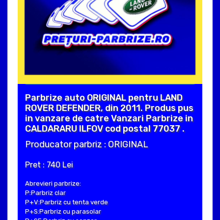
Parbrize auto ORIGINAL pentru LAND
ROVER DEFENDER, din 2011. Produs pus
in vanzare de catre Vanzari Parbrize in
CALDARARU ILFOV cod postal 77037 .
Producator parbriz : ORIGINAL
Pret : 740 Lei
Abrevieri parbrize:
P:Parbriz clar
P+V:Parbriz cu tenta verde
P+S:Parbriz cu parasolar