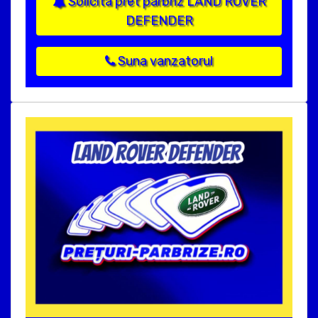
Solicita pret parbriz LAND ROVER
DEFENDER
Suna vanzatorul