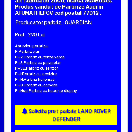
an fabricatie 2000, marca GUARDIAN.
Produs vandut de Parbrize Audi in
AFUMATI ILFOV cod postal 77012 .
Producator parbriz : GUARDIAN
Pret : 290 Lei
Abrevieri parbrize:
P:Parbriz clar
P+V:Parbriz cu tenta verde
P+S:Parbriz cu parasolar
P+SE:Parbriz cu senzor
P+I:Parbriz cu incalzire
P+H:Parbriz heliomat
P+C:Parbriz cu camera
P+Hud:Parbriz cu head up display
Solicita pret parbriz LAND ROVER
DEFENDER