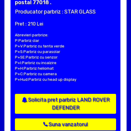
postal 77018 .
Producator parbriz : STAR GLASS
Pret : 210 Lei
Abrevieri parbrize:
P:Parbriz clar
P+V:Parbriz cu tenta verde
P+S:Parbriz cu parasolar
P+SE:Parbriz cu senzor
P+I:Parbriz cu incalzire
P+H:Parbriz heliomat
P+C:Parbriz cu camera
P+Hud:Parbriz cu head up display
Solicita pret parbriz LAND ROVER
DEFENDER
Suna vanzatorul