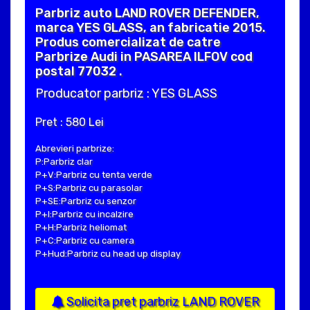
Parbriz auto LAND ROVER DEFENDER,
marca YES GLASS, an fabricatie 2015.
Produs comercializat de catre
Parbrize Audi in PASAREA ILFOV cod
postal 77032 .
Producator parbriz : YES GLASS
Pret : 580 Lei
Abrevieri parbrize:
P:Parbriz clar
P+V:Parbriz cu tenta verde
P+S:Parbriz cu parasolar
P+SE:Parbriz cu senzor
P+I:Parbriz cu incalzire
P+H:Parbriz heliomat
P+C:Parbriz cu camera
P+Hud:Parbriz cu head up display
Solicita pret parbriz LAND ROVER