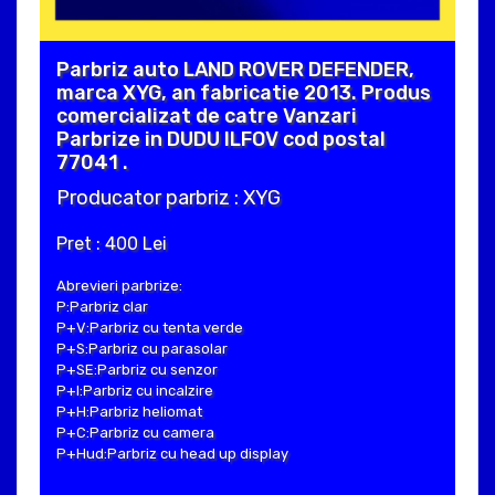
Parbriz auto LAND ROVER DEFENDER,
marca XYG, an fabricatie 2013. Produs
comercializat de catre Vanzari
Parbrize in DUDU ILFOV cod postal
77041 .
Producator parbriz : XYG
Pret : 400 Lei
Abrevieri parbrize:
P:Parbriz clar
P+V:Parbriz cu tenta verde
P+S:Parbriz cu parasolar
P+SE:Parbriz cu senzor
P+I:Parbriz cu incalzire
P+H:Parbriz heliomat
P+C:Parbriz cu camera
P+Hud:Parbriz cu head up display