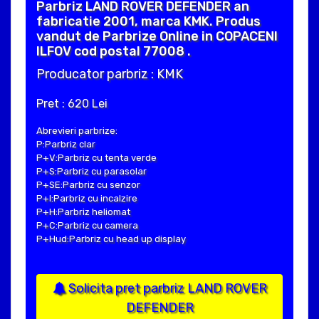
Parbriz LAND ROVER DEFENDER an
fabricatie 2001, marca KMK. Produs
vandut de Parbrize Online in COPACENI
ILFOV cod postal 77008 .
Producator parbriz : KMK
Pret : 620 Lei
Abrevieri parbrize:
P:Parbriz clar
P+V:Parbriz cu tenta verde
P+S:Parbriz cu parasolar
P+SE:Parbriz cu senzor
P+I:Parbriz cu incalzire
P+H:Parbriz heliomat
P+C:Parbriz cu camera
P+Hud:Parbriz cu head up display
Solicita pret parbriz LAND ROVER
DEFENDER