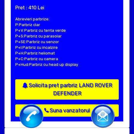
Pret : 410 Lei
Abrevieri parbrize:
P:Parbriz clar
P+V:Parbriz cu tenta verde
P+S:Parbriz cu parasolar
P+SE:Parbriz cu senzor
P+I:Parbriz cu incalzire
P+H:Parbriz heliomat
P+C:Parbriz cu camera
P+Hud:Parbriz cu head up display
Solicita pret parbriz LAND ROVER
DEFENDER
Suna vanzatorul