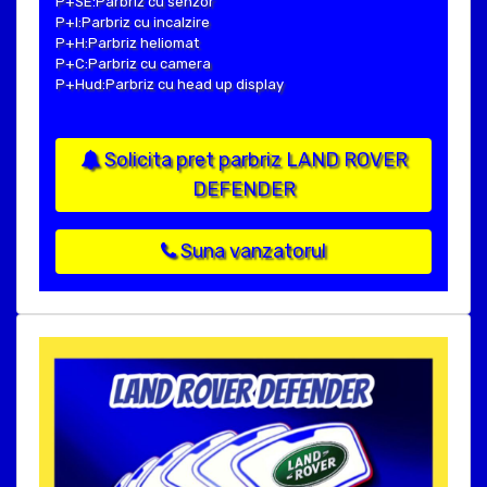
P+SE:Parbriz cu senzor
P+I:Parbriz cu incalzire
P+H:Parbriz heliomat
P+C:Parbriz cu camera
P+Hud:Parbriz cu head up display
Solicita pret parbriz LAND ROVER
DEFENDER
Suna vanzatorul