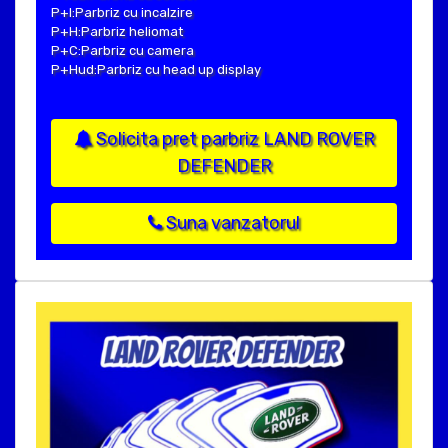
P+I:Parbriz cu incalzire
P+H:Parbriz heliomat
P+C:Parbriz cu camera
P+Hud:Parbriz cu head up display
Solicita pret parbriz LAND ROVER
DEFENDER
Suna vanzatorul