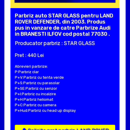
Parbriz auto STAR GLASS pentru LAND
ROVER DEFENDER, din 2003. Produs
pus in vanzare de catre Parbrize Audi
in BRANESTI ILFOV cod postal 77030 .
Producator parbriz : STAR GLASS
Pret : 440 Lei
Abrevieri parbrize:
P:Parbriz clar
P+V:Parbriz cu tenta verde
P+S:Parbriz cu parasolar
P+SE:Parbriz cu senzor
P+I:Parbriz cu incalzire
P+H:Parbriz heliomat
P+C:Parbriz cu camera
P+Hud:Parbriz cu head up display