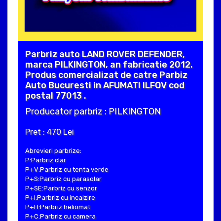
Parbriz auto LAND ROVER DEFENDER,
marca PILKINGTON, an fabricatie 2012.
Produs comercializat de catre Parbiz
Auto Bucuresti in AFUMATI ILFOV cod
postal 77013 .
Producator parbriz : PILKINGTON
Pret : 470 Lei
Abrevieri parbrize:
P:Parbriz clar
P+V:Parbriz cu tenta verde
P+S:Parbriz cu parasolar
P+SE:Parbriz cu senzor
P+I:Parbriz cu incalzire
P+H:Parbriz heliomat
P+C:Parbriz cu camera