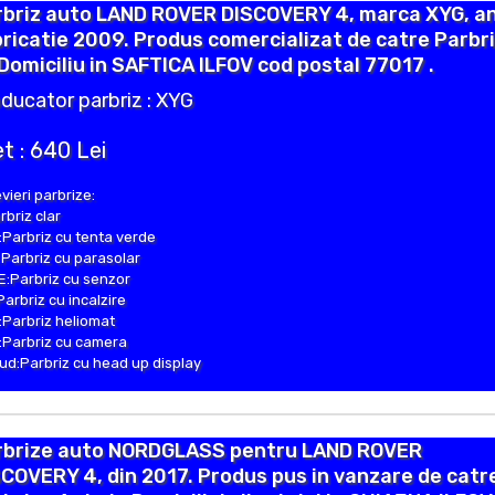
rbriz auto LAND ROVER DISCOVERY 4, marca XYG, a
ricatie 2009. Produs comercializat de catre Parbr
Domiciliu in SAFTICA ILFOV cod postal 77017 .
ducator parbriz : XYG
t : 640 Lei
vieri parbrize:
rbriz clar
Parbriz cu tenta verde
Parbriz cu parasolar
:Parbriz cu senzor
Parbriz cu incalzire
Parbriz heliomat
Parbriz cu camera
d:Parbriz cu head up display
rbrize auto NORDGLASS pentru LAND ROVER
COVERY 4, din 2017. Produs pus in vanzare de catr