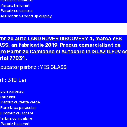
Parbriz heliomat
Parbriz cu camera
d:Parbriz cu head up display
rbrize auto LAND ROVER DISCOVERY 4, marca YES
SS, an fabricatie 2019. Produs comercializat de
re Parbrize Camioane si Autocare in ISLAZ ILFOV c
tal 77031 .
ducator parbriz : YES GLASS
t : 310 Lei
vieri parbrize:
rbriz clar
Parbriz cu tenta verde
Parbriz cu parasolar
:Parbriz cu senzor
Parbriz cu incalzire
Parbriz heliomat