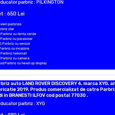
ducator parbriz : PILKINGTON
t : 650 Lei
vieri parbrize:
rbriz clar
Parbriz cu tenta verde
Parbriz cu parasolar
:Parbriz cu senzor
Parbriz cu incalzire
Parbriz heliomat
Parbriz cu camera
d:Parbriz cu head up display
rbriz auto LAND ROVER DISCOVERY 4, marca XYG, a
ricatie 2019. Produs comercializat de catre Parbr
i in BRANESTI ILFOV cod postal 77030 .
ducator parbriz : XYG