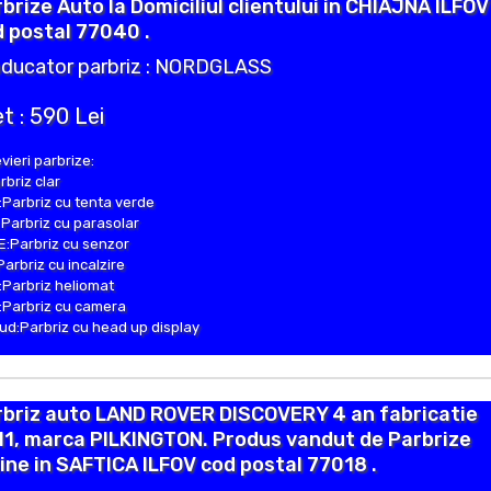
brize Auto la Domiciliul clientului in CHIAJNA ILFOV
 postal 77040 .
ducator parbriz : NORDGLASS
t : 590 Lei
vieri parbrize:
rbriz clar
Parbriz cu tenta verde
Parbriz cu parasolar
:Parbriz cu senzor
Parbriz cu incalzire
Parbriz heliomat
Parbriz cu camera
d:Parbriz cu head up display
rbriz auto LAND ROVER DISCOVERY 4 an fabricatie
11, marca PILKINGTON. Produs vandut de Parbrize
ine in SAFTICA ILFOV cod postal 77018 .