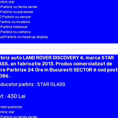
rbriz clar
Parbriz cu tenta verde
Parbriz cu parasolar
:Parbriz cu senzor
Parbriz cu incalzire
Parbriz heliomat
Parbriz cu camera
d:Parbriz cu head up display
rbriz auto LAND ROVER DISCOVERY 4, marca STAR
SS, an fabricatie 2013. Produs comercializat de
re Parbrize 24 Ore in Bucuresti SECTOR 6 cod post
086 .
ducator parbriz : STAR GLASS
t : 430 Lei
vieri parbrize:
rbriz clar
Parbriz cu tenta verde