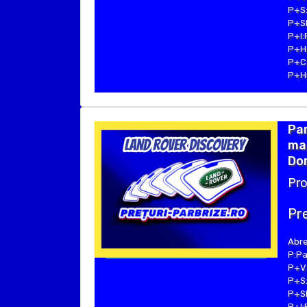
P+S:
P+SE
P+I:
P+H:
P+C:
P+Hu
Pa
ma
Dom
Pro
Pre
Abre
P:Pa
P+V:
P+S:
P+SE
P+I: