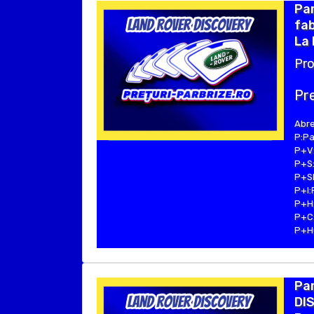
Pa
fab
La 
Pro
Pre
Abre
P:Pa
P+V:
P+S:
P+SE
P+I:
P+H:
P+C:
P+Hu
Pa
DIS