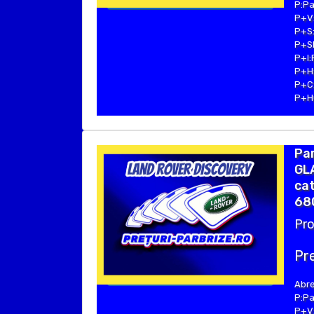
P:Pa
P+V:
P+S:
P+SE
P+I:
P+H:
P+C:
P+Hu
Pa
GLA
cat
68
Pro
Pre
Abre
P:Pa
P+V: