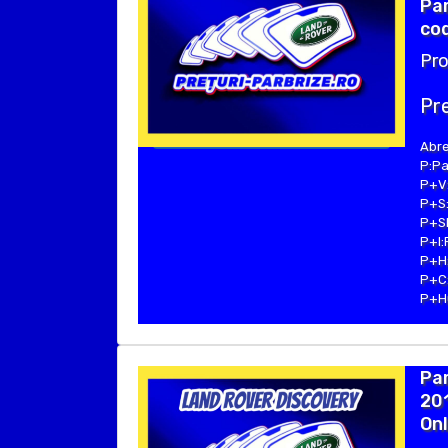
Par
cod
Pro
Pre
Abre
P:Pa
P+V:
P+S:
P+SE
P+I:
P+H:
P+C:
P+Hu
Pa
20
Onl