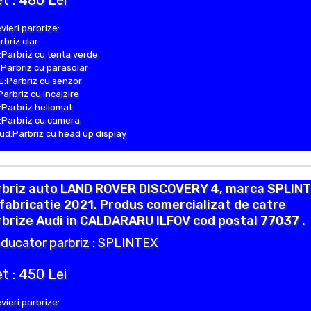
t : 480 Lei
vieri parbrize:
rbriz clar
Parbriz cu tenta verde
Parbriz cu parasolar
:Parbriz cu senzor
Parbriz cu incalzire
Parbriz heliomat
Parbriz cu camera
d:Parbriz cu head up display
rbriz auto LAND ROVER DISCOVERY 4, marca SPLINT
fabricatie 2021. Produs comercializat de catre
brize Audi in CALDARARU ILFOV cod postal 77037 .
ducator parbriz : SPLINTEX
t : 450 Lei
vieri parbrize: