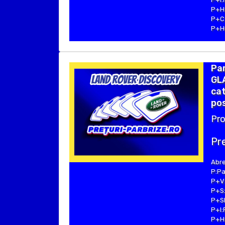
P+H:
P+C:
P+Hu
Pa
GLA
cat
pos
Pro
Pre
Abre
P:Pa
P+V:
P+S:
P+SE
P+I:
P+H: