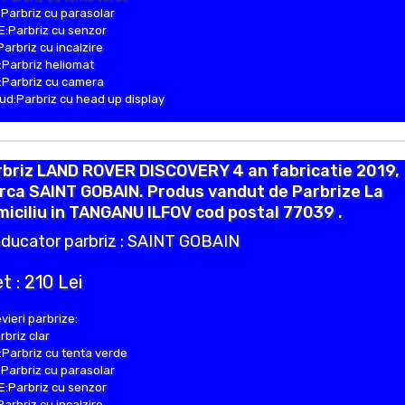
Parbriz cu parasolar
:Parbriz cu senzor
Parbriz cu incalzire
Parbriz heliomat
Parbriz cu camera
d:Parbriz cu head up display
rbriz LAND ROVER DISCOVERY 4 an fabricatie 2019,
rca SAINT GOBAIN. Produs vandut de Parbrize La
iciliu in TANGANU ILFOV cod postal 77039 .
ducator parbriz : SAINT GOBAIN
t : 210 Lei
vieri parbrize:
rbriz clar
Parbriz cu tenta verde
Parbriz cu parasolar
:Parbriz cu senzor
Parbriz cu incalzire