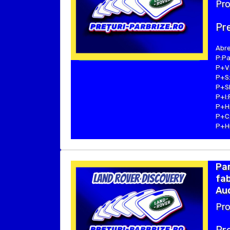
Pro
Pre
Abre
P:Pa
P+V:
P+S:
P+SE
P+I:
P+H:
P+C:
P+Hu
Pa
fab
Aud
Pro