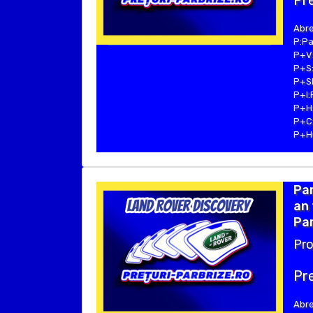
Pre
Abre
P:Pa
P+V:
P+S:
P+SE
P+I:
P+H:
P+C:
P+Hu
Pa
an 
Par
Pro
Pre
Abre