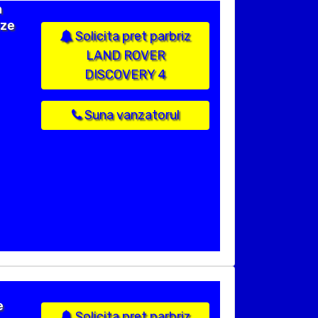
n
ize
Solicita pret parbriz
LAND ROVER
DISCOVERY 4
Suna vanzatorul
e
Solicita pret parbriz