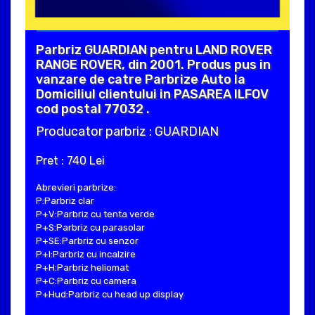
Parbriz GUARDIAN pentru LAND ROVER
RANGE ROVER, din 2001. Produs pus in
vanzare de catre Parbrize Auto la
Domiciliul clientului in PASAREA ILFOV
cod postal 77032 .
Producator parbriz : GUARDIAN
Pret : 740 Lei
Abrevieri parbrize:
P:Parbriz clar
P+V:Parbriz cu tenta verde
P+S:Parbriz cu parasolar
P+SE:Parbriz cu senzor
P+I:Parbriz cu incalzire
P+H:Parbriz heliomat
P+C:Parbriz cu camera
P+Hud:Parbriz cu head up display