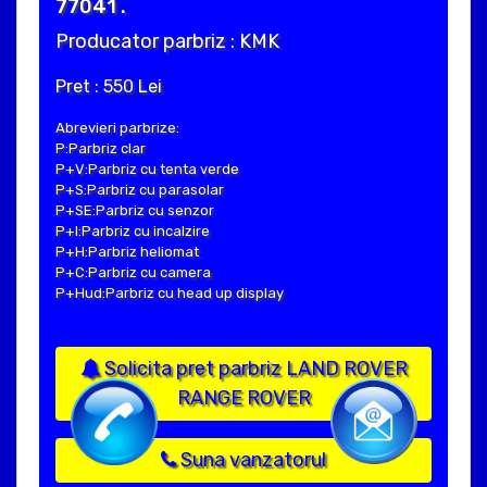
77041 .
Producator parbriz : KMK
Pret : 550 Lei
Abrevieri parbrize:
P:Parbriz clar
P+V:Parbriz cu tenta verde
P+S:Parbriz cu parasolar
P+SE:Parbriz cu senzor
P+I:Parbriz cu incalzire
P+H:Parbriz heliomat
P+C:Parbriz cu camera
P+Hud:Parbriz cu head up display
Solicita pret parbriz LAND ROVER
RANGE ROVER
Suna vanzatorul