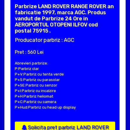
Parbrize LAND ROVER RANGE ROVER an
fabricatie 1997, marca AGC. Produs
vandut de Parbrize 24 Ore in
AEROPORTUL OTOPENI ILFOV cod
postal 75915 .
Producator parbriz : AGC
Pret : 560 Lei
Abrevieri parbrize:
P:Parbriz clar
P+V:Parbriz cu tenta verde
P+S:Parbriz cu parasolar
P+SE:Parbriz cu senzor
P+I:Parbriz cu incalzire
P+H:Parbriz heliomat
P+C:Parbriz cu camera
P+Hud:Parbriz cu head up display
Solicita pret parbriz LAND ROVER