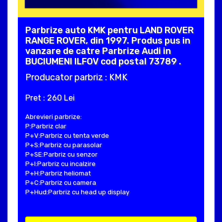
Parbrize auto KMK pentru LAND ROVER
RANGE ROVER, din 1997. Produs pus in
vanzare de catre Parbrize Audi in
BUCIUMENI ILFOV cod postal 73789 .
Producator parbriz : KMK
Pret : 260 Lei
Abrevieri parbrize:
P:Parbriz clar
P+V:Parbriz cu tenta verde
P+S:Parbriz cu parasolar
P+SE:Parbriz cu senzor
P+I:Parbriz cu incalzire
P+H:Parbriz heliomat
P+C:Parbriz cu camera
P+Hud:Parbriz cu head up display