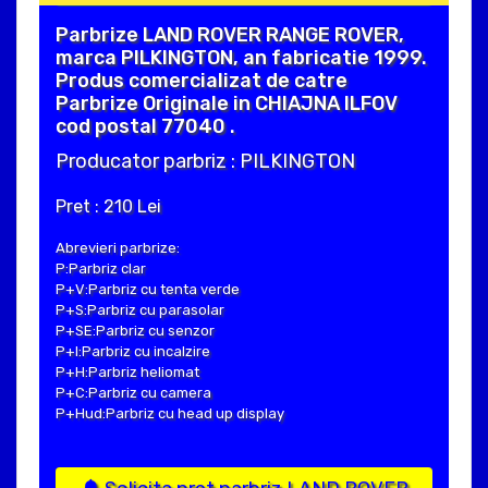
Parbrize LAND ROVER RANGE ROVER,
marca PILKINGTON, an fabricatie 1999.
Produs comercializat de catre
Parbrize Originale in CHIAJNA ILFOV
cod postal 77040 .
Producator parbriz : PILKINGTON
Pret : 210 Lei
Abrevieri parbrize:
P:Parbriz clar
P+V:Parbriz cu tenta verde
P+S:Parbriz cu parasolar
P+SE:Parbriz cu senzor
P+I:Parbriz cu incalzire
P+H:Parbriz heliomat
P+C:Parbriz cu camera
P+Hud:Parbriz cu head up display