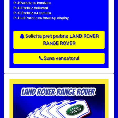
P+I:Parbriz cu incalzire
P+H:Parbriz heliomat
P+C:Parbriz cu camera
P+Hud:Parbriz cu head up display
Solicita pret parbriz LAND ROVER
RANGE ROVER
Suna vanzatorul