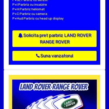
P+I:Parbriz cu incalzire
P+H:Parbriz heliomat
P+C:Parbriz cu camera
P+Hud:Parbriz cu head up display
Solicita pret parbriz LAND ROVER
RANGE ROVER
Suna vanzatorul