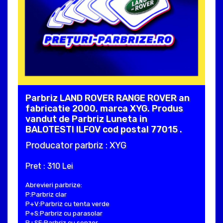
Parbriz LAND ROVER RANGE ROVER an
fabricatie 2000, marca XYG. Produs
vandut de Parbriz Luneta in
BALOTESTI ILFOV cod postal 77015 .
Producator parbriz : XYG
Pret : 310 Lei
Abrevieri parbrize:
P:Parbriz clar
P+V:Parbriz cu tenta verde
P+S:Parbriz cu parasolar
P+SE:Parbriz cu senzor