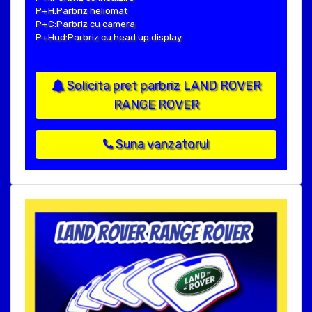
P+H:Parbriz heliomat
P+C:Parbriz cu camera
P+Hud:Parbriz cu head up display
Solicita pret parbriz LAND ROVER
RANGE ROVER
Suna vanzatorul