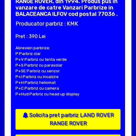
RANGE ROVER, din 1994. Produs pus in
vanzare de catre Vanzari Parbrize in
BALACEANCA ILFOV cod postal 77036 .
Producator parbriz : KMK
Pret : 390 Lei
Abrevieri parbrize:
P:Parbriz clar
P+V:Parbriz cu tenta verde
P+S:Parbriz cu parasolar
P+SE:Parbriz cu senzor
P+I:Parbriz cu incalzire
P+H:Parbriz heliomat
P+C:Parbriz cu camera
P+Hud:Parbriz cu head up display
Solicita pret parbriz LAND ROVER
RANGE ROVER