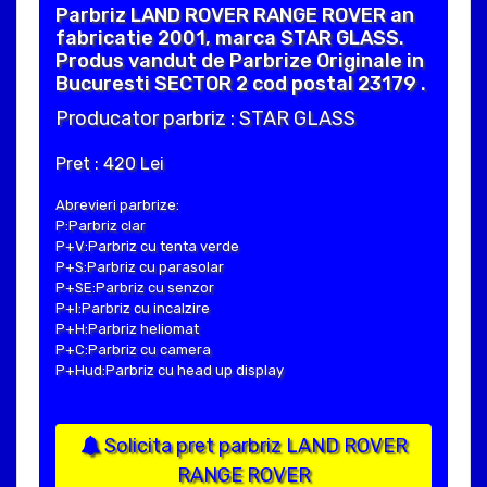
Parbriz LAND ROVER RANGE ROVER an
fabricatie 2001, marca STAR GLASS.
Produs vandut de Parbrize Originale in
Bucuresti SECTOR 2 cod postal 23179 .
Producator parbriz : STAR GLASS
Pret : 420 Lei
Abrevieri parbrize:
P:Parbriz clar
P+V:Parbriz cu tenta verde
P+S:Parbriz cu parasolar
P+SE:Parbriz cu senzor
P+I:Parbriz cu incalzire
P+H:Parbriz heliomat
P+C:Parbriz cu camera
P+Hud:Parbriz cu head up display
Solicita pret parbriz LAND ROVER
RANGE ROVER