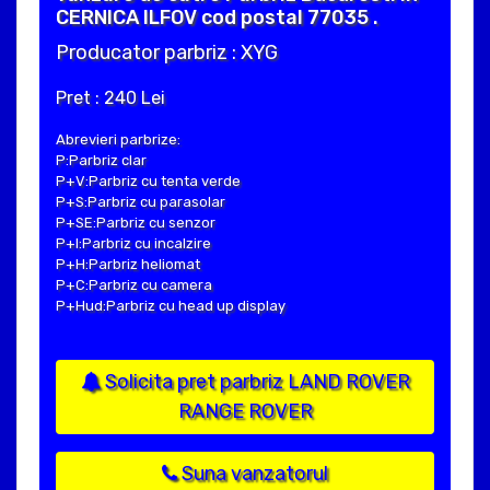
CERNICA ILFOV cod postal 77035 .
Producator parbriz : XYG
Pret : 240 Lei
Abrevieri parbrize:
P:Parbriz clar
P+V:Parbriz cu tenta verde
P+S:Parbriz cu parasolar
P+SE:Parbriz cu senzor
P+I:Parbriz cu incalzire
P+H:Parbriz heliomat
P+C:Parbriz cu camera
P+Hud:Parbriz cu head up display
Solicita pret parbriz LAND ROVER
RANGE ROVER
Suna vanzatorul