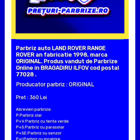
Parbriz auto LAND ROVER RANGE
ROVER an fabricatie 1998, marca
ORIGINAL. Produs vandut de Parbrize
Online in BRAGADIRU ILFOV cod postal
77028 .
Producator parbriz : ORIGINAL
Pret : 360 Lei
Abrevieri parbrize:
P:Parbriz clar
P+V:Parbriz cu tenta verde
P+S:Parbriz cu parasolar
P+SE:Parbriz cu senzor
P+I:Parbriz cu incalzire