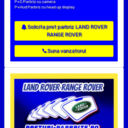
P+C:Parbriz cu camera
P+Hud:Parbriz cu head up display
Solicita pret parbriz LAND ROVER
RANGE ROVER
Suna vanzatorul