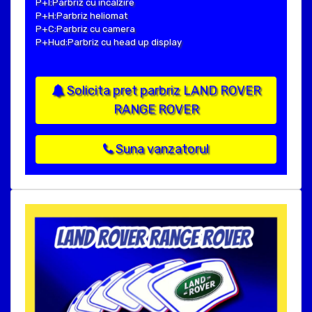
P+I:Parbriz cu incalzire
P+H:Parbriz heliomat
P+C:Parbriz cu camera
P+Hud:Parbriz cu head up display
Solicita pret parbriz LAND ROVER
RANGE ROVER
Suna vanzatorul