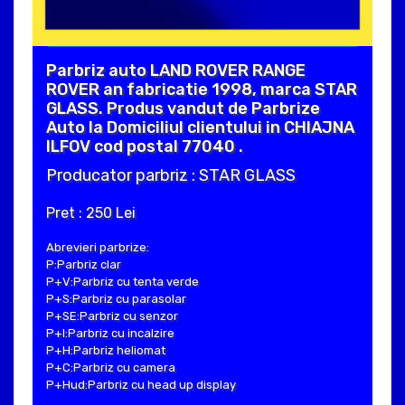
Parbriz auto LAND ROVER RANGE
ROVER an fabricatie 1998, marca STAR
GLASS. Produs vandut de Parbrize
Auto la Domiciliul clientului in CHIAJNA
ILFOV cod postal 77040 .
Producator parbriz : STAR GLASS
Pret : 250 Lei
Abrevieri parbrize:
P:Parbriz clar
P+V:Parbriz cu tenta verde
P+S:Parbriz cu parasolar
P+SE:Parbriz cu senzor
P+I:Parbriz cu incalzire
P+H:Parbriz heliomat
P+C:Parbriz cu camera
P+Hud:Parbriz cu head up display