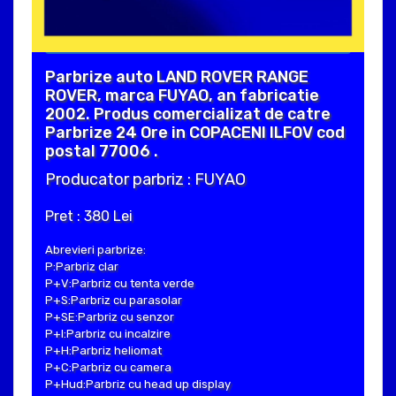
Parbrize auto LAND ROVER RANGE
ROVER, marca FUYAO, an fabricatie
2002. Produs comercializat de catre
Parbrize 24 Ore in COPACENI ILFOV cod
postal 77006 .
Producator parbriz : FUYAO
Pret : 380 Lei
Abrevieri parbrize:
P:Parbriz clar
P+V:Parbriz cu tenta verde
P+S:Parbriz cu parasolar
P+SE:Parbriz cu senzor
P+I:Parbriz cu incalzire
P+H:Parbriz heliomat
P+C:Parbriz cu camera
P+Hud:Parbriz cu head up display