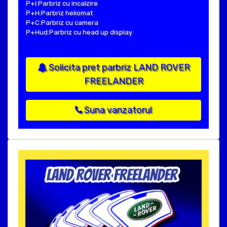
P+I:Parbriz cu incalzire
P+H:Parbriz heliomat
P+C:Parbriz cu camera
P+Hud:Parbriz cu head up display
Solicita pret parbriz LAND ROVER
FREELANDER
Suna vanzatorul