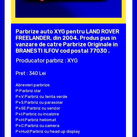
Parbrize auto XYG pentru LAND ROVER
FREELANDER, din 2004. Produs pus in
vanzare de catre Parbrize Originale in
BRANESTI ILFOV cod postal 77030 .
Producator parbriz : XYG
Pret : 340 Lei
Abrevieri parbrize:
P:Parbriz clar
P+V:Parbriz cu tenta verde
P+S:Parbriz cu parasolar
P+SE:Parbriz cu senzor
P+I:Parbriz cu incalzire
P+H:Parbriz heliomat
P+C:Parbriz cu camera
P+Hud:Parbriz cu head up display