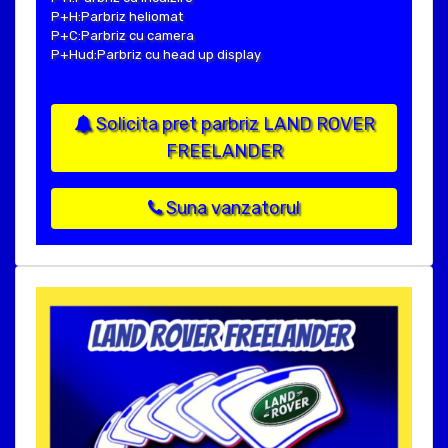
P+H:Parbriz heliomat
P+C:Parbriz cu camera
P+Hud:Parbriz cu head up display
Solicita pret parbriz LAND ROVER
FREELANDER
Suna vanzatorul