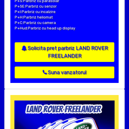
P+S:Parbriz cu parasolar
P+SE:Parbriz cu senzor
P+I:Parbriz cu incalzire
P+H:Parbriz heliomat
P+C:Parbriz cu camera
P+Hud:Parbriz cu head up display
Solicita pret parbriz LAND ROVER
FREELANDER
Suna vanzatorul