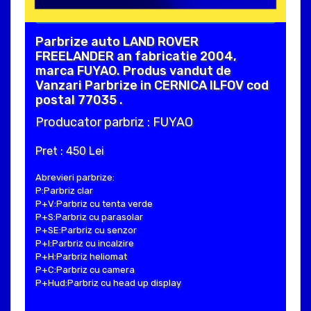
Parbrize auto LAND ROVER
FREELANDER an fabricatie 2004,
marca FUYAO. Produs vandut de
Vanzari Parbrize in CERNICA ILFOV cod
postal 77035 .
Producator parbriz : FUYAO
Pret : 450 Lei
Abrevieri parbrize:
P:Parbriz clar
P+V:Parbriz cu tenta verde
P+S:Parbriz cu parasolar
P+SE:Parbriz cu senzor
P+I:Parbriz cu incalzire
P+H:Parbriz heliomat
P+C:Parbriz cu camera
P+Hud:Parbriz cu head up display