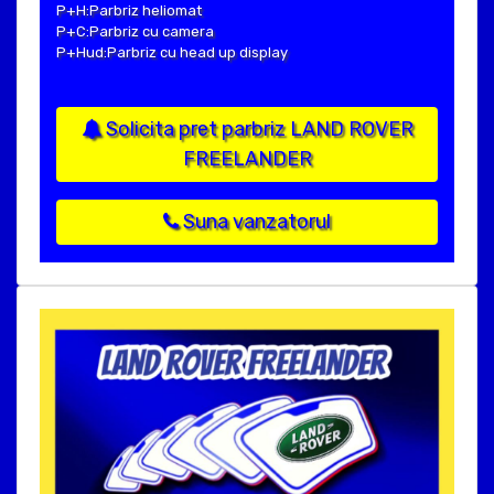
P+H:Parbriz heliomat
P+C:Parbriz cu camera
P+Hud:Parbriz cu head up display
Solicita pret parbriz LAND ROVER
FREELANDER
Suna vanzatorul