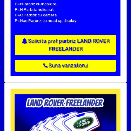
P+I:Parbriz cu incalzire
P+H:Parbriz heliomat
P+C:Parbriz cu camera
P+Hud:Parbriz cu head up display
Solicita pret parbriz LAND ROVER
FREELANDER
Suna vanzatorul