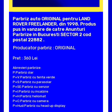
Parbriz auto ORIGINAL pentru LAND
ROVER FREELANDER, din 1998. Produs
pus in vanzare de catre Anunturi
Parbrize in Bucuresti SECTOR 2 cod
postal 22882 .
Producator parbriz : ORIGINAL
Pret : 360 Lei
Abrevieri parbrize:
P:Parbriz clar
P+V:Parbriz cu tenta verde
P+S:Parbriz cu parasolar
P+SE:Parbriz cu senzor
P+I:Parbriz cu incalzire
P+H:Parbriz heliomat
P+C:Parbriz cu camera
P+Hud:Parbriz cu head up display