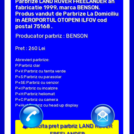
Parbrize LAND ROVER FREELANDER an
fabricatie 1999, marca BENSON.
Produs vandut de Parbrize La Domiciliu
in AEROPORTUL OTOPENI ILFOV cod
postal 75168 .
Producator parbriz : BENSON
Pret : 260 Lei
Abrevieri parbrize:
P:Parbriz clar
P+V:Parbriz cu tenta verde
P+S:Parbriz cu parasolar
P+SE:Parbriz cu senzor
P+I:Parbriz cu incalzire
P+H:Parbriz heliomat
P+C:Parbriz cu camera
P+Hud:Parbriz cu head up display
Solicita pret parbriz LAND ROVER