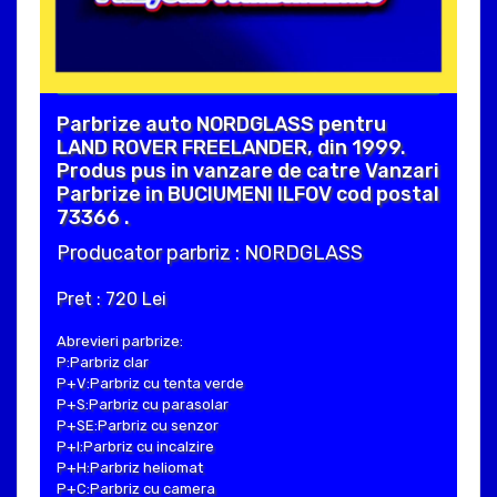
Parbrize auto NORDGLASS pentru
LAND ROVER FREELANDER, din 1999.
Produs pus in vanzare de catre Vanzari
Parbrize in BUCIUMENI ILFOV cod postal
73366 .
Producator parbriz : NORDGLASS
Pret : 720 Lei
Abrevieri parbrize:
P:Parbriz clar
P+V:Parbriz cu tenta verde
P+S:Parbriz cu parasolar
P+SE:Parbriz cu senzor
P+I:Parbriz cu incalzire
P+H:Parbriz heliomat
P+C:Parbriz cu camera