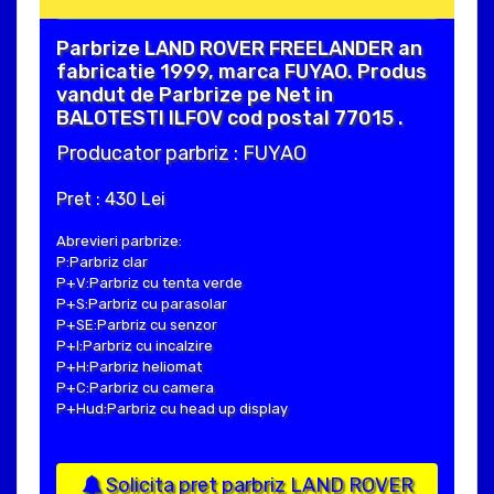
Parbrize LAND ROVER FREELANDER an
fabricatie 1999, marca FUYAO. Produs
vandut de Parbrize pe Net in
BALOTESTI ILFOV cod postal 77015 .
Producator parbriz : FUYAO
Pret : 430 Lei
Abrevieri parbrize:
P:Parbriz clar
P+V:Parbriz cu tenta verde
P+S:Parbriz cu parasolar
P+SE:Parbriz cu senzor
P+I:Parbriz cu incalzire
P+H:Parbriz heliomat
P+C:Parbriz cu camera
P+Hud:Parbriz cu head up display
Solicita pret parbriz LAND ROVER