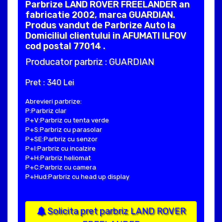
Parbrize LAND ROVER FREELANDER an
fabricatie 2002, marca GUARDIAN.
Produs vandut de Parbrize Auto la
Domiciliul clientului in AFUMATI ILFOV
cod postal 77014 .
Producator parbriz : GUARDIAN
Pret : 340 Lei
Abrevieri parbrize:
P:Parbriz clar
P+V:Parbriz cu tenta verde
P+S:Parbriz cu parasolar
P+SE:Parbriz cu senzor
P+I:Parbriz cu incalzire
P+H:Parbriz heliomat
P+C:Parbriz cu camera
P+Hud:Parbriz cu head up display
Solicita pret parbriz LAND ROVER