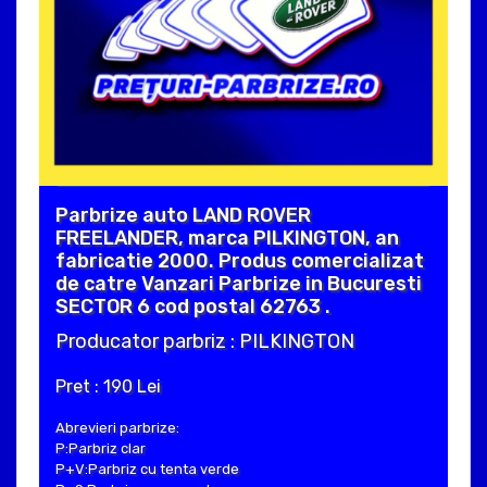
Parbrize auto LAND ROVER
FREELANDER, marca PILKINGTON, an
fabricatie 2000. Produs comercializat
de catre Vanzari Parbrize in Bucuresti
SECTOR 6 cod postal 62763 .
Producator parbriz : PILKINGTON
Pret : 190 Lei
Abrevieri parbrize:
P:Parbriz clar
P+V:Parbriz cu tenta verde