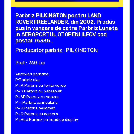
Parbriz PILKINGTON pentru LAND
ROVER FREELANDER, din 2002. Produs
pus in vanzare de catre Parbriz Luneta
in AEROPORTUL OTOPENI ILFOV cod
postal 76335 .
Producator parbriz : PILKINGTON
Pret : 760 Lei
Abrevieri parbrize:
P:Parbriz clar
P+V:Parbriz cu tenta verde
P+S:Parbriz cu parasolar
P+SE:Parbriz cu senzor
P+I:Parbriz cu incalzire
P+H:Parbriz heliomat
P+C:Parbriz cu camera
P+Hud:Parbriz cu head up display