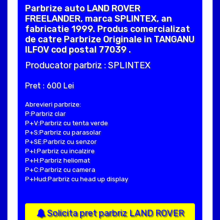
Parbrize auto LAND ROVER
FREELANDER, marca SPLINTEX, an
fabricatie 1999. Produs comercializat
de catre Parbrize Originale in TANGANU
ILFOV cod postal 77039 .
Producator parbriz : SPLINTEX
Pret : 600 Lei
Abrevieri parbrize:
P:Parbriz clar
P+V:Parbriz cu tenta verde
P+S:Parbriz cu parasolar
P+SE:Parbriz cu senzor
P+I:Parbriz cu incalzire
P+H:Parbriz heliomat
P+C:Parbriz cu camera
P+Hud:Parbriz cu head up display
Solicita pret parbriz LAND ROVER