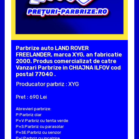
Parbrize auto LAND ROVER
FREELANDER, marca XYG, an fabricatie
2000. Produs comercializat de catre
Vanzari Parbrize in CHIAJNA ILFOV cod
postal 77040 .
Producator parbriz : XYG
Pret : 690 Lei
Abrevieri parbrize:
P:Parbriz clar
P+V:Parbriz cu tenta verde
P+S:Parbriz cu parasolar
P+SE:Parbriz cu senzor
P+I:Parbriz cu incalzire