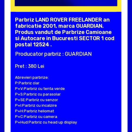
Parbriz LAND ROVER FREELANDER an
fabricatie 2001, marca GUARDIAN.
Produs vandut de Parbrize Camioane
si Autocare in Bucuresti SECTOR 1 cod
postal 12524 .
Producator parbriz : GUARDIAN
Pret : 380 Lei
Abrevieri parbrize:
P:Parbriz clar
P+V:Parbriz cu tenta verde
P+S:Parbriz cu parasolar
P+SE:Parbriz cu senzor
P+I:Parbriz cu incalzire
P+H:Parbriz heliomat
P+C:Parbriz cu camera
P+Hud:Parbriz cu head up display