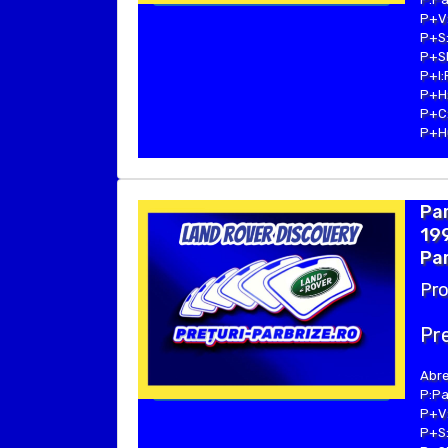
P+V:
P+S:
P+SE
P+I:
P+H:
P+C:
P+Hu
Par
19
Par
Pro
Pre
Abre
P:Pa
P+V:
P+S: