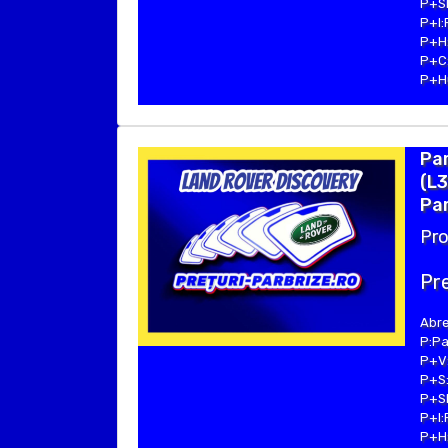
P+SE
P+I:
P+H:
P+C:
P+Hu
Pa
(L3
Par
Pro
Pre
Abre
P:Pa
P+V:
P+S:
P+SE
P+I:
P+H: