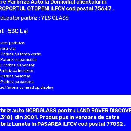
re Parbrize Auto la Domiciliul clientului in
ROPORTUL OTOPENI ILFOV cod postal 75647 .
ducator parbriz : YES GLASS
t : 530 Lei
vieri parbrize:
rbriz clar
Parbriz cu tenta verde
Parbriz cu parasolar
:Parbriz cu senzor
Parbriz cu incalzire
Parbriz heliomat
Parbriz cu camera
d:Parbriz cu head up display
rbriz auto NORDGLASS pentru LAND ROVER DISCOV
(L318), din 2001. Produs pus in vanzare de catre
briz Luneta in PASAREA ILFOV cod postal 77032 .