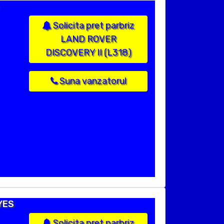
Solicita pret parbriz
LAND ROVER
DISCOVERY II (L318)
Suna vanzatorul
YES
Solicita pret parbriz