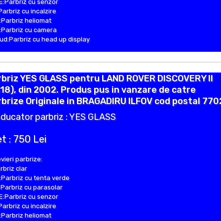
:Parbriz cu senzor
Parbriz cu incalzire
Parbriz heliomat
Parbriz cu camera
d:Parbriz cu head up display
rbriz YES GLASS pentru LAND ROVER DISCOVERY II
18), din 2002. Produs pus in vanzare de catre
brize Originale in BRAGADIRU ILFOV cod postal 770
ducator parbriz : YES GLASS
t : 750 Lei
vieri parbrize:
rbriz clar
Parbriz cu tenta verde
Parbriz cu parasolar
:Parbriz cu senzor
Parbriz cu incalzire
Parbriz heliomat