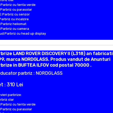
Parbriz cu tenta verde
Parbriz cu parasolar
:Parbriz cu senzor
Parbriz cu incalzire
Parbriz heliomat
Parbriz cu camera
d:Parbriz cu head up display
brize LAND ROVER DISCOVERY II (L318) an fabricat
99, marca NORDGLASS. Produs vandut de Anunturi
brize in BUFTEA ILFOV cod postal 70000 .
ducator parbriz : NORDGLASS
t : 310 Lei
vieri parbrize:
rbriz clar
Parbriz cu tenta verde
Parbriz cu parasolar