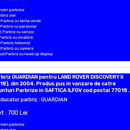
vieri parbrize:
rbriz clar
Parbriz cu tenta verde
Parbriz cu parasolar
:Parbriz cu senzor
Parbriz cu incalzire
Parbriz heliomat
Parbriz cu camera
d:Parbriz cu head up display
rbriz GUARDIAN pentru LAND ROVER DISCOVERY II
18), din 2004. Produs pus in vanzare de catre
nturi Parbrize in SAFTICA ILFOV cod postal 77018 .
ducator parbriz : GUARDIAN
t : 700 Lei
vieri parbrize:
rbriz clar