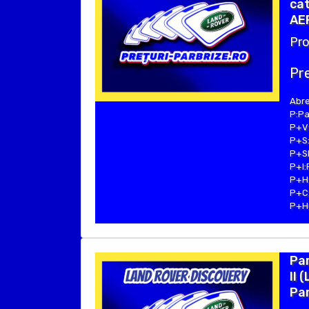
cat
AE
Pro
Pre
Abre
P:Pa
P+V:
P+S:
P+SE
P+I:
P+H:
P+C:
P+Hu
Pa
II 
Par