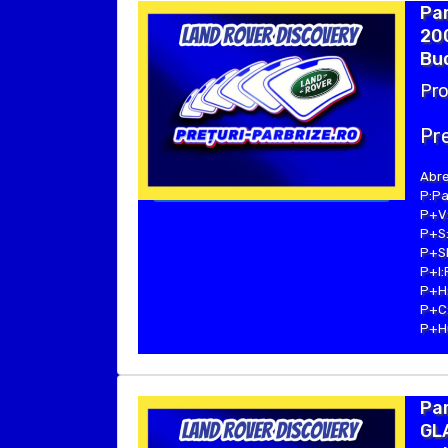
Par
20
Buc
Pro
Pre
Abre
P:Pa
P+V:
P+S:
P+SE
P+I:
P+H:
P+C:
P+Hu
Par
GLA