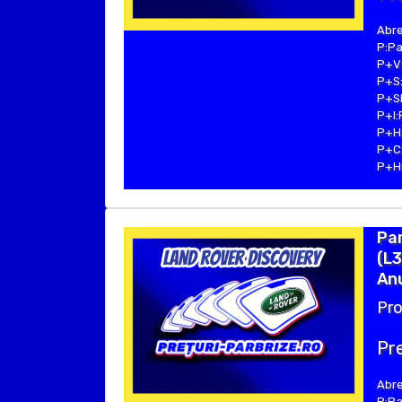
Abre
P:Pa
P+V:
P+S:
P+SE
P+I:
P+H:
P+C:
P+Hu
Pa
(L3
Anu
Pro
Pre
Abre
P:Pa