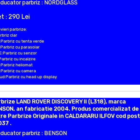
ducator parbriz : NORDGLASS
t : 290 Lei
vieri parbrize:
rbriz clar
Parbriz cu tenta verde
Parbriz cu parasolar
:Parbriz cu senzor
Parbriz cu incalzire
Parbriz heliomat
Parbriz cu camera
d:Parbriz cu head up display
rbrize LAND ROVER DISCOVERY II (L318), marca
SON, an fabricatie 2004. Produs comercializat de
re Parbrize Originale in CALDARARU ILFOV cod post
37 .
ducator parbriz : BENSON