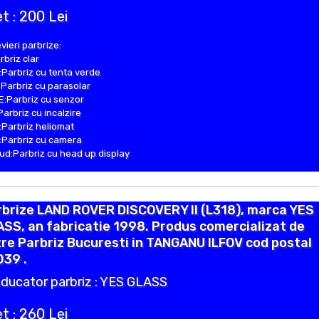
t : 200 Lei
vieri parbrize:
rbriz clar
Parbriz cu tenta verde
Parbriz cu parasolar
:Parbriz cu senzor
Parbriz cu incalzire
Parbriz heliomat
Parbriz cu camera
d:Parbriz cu head up display
rbrize LAND ROVER DISCOVERY II (L318), marca YES
SS, an fabricatie 1998. Produs comercializat de
re Parbriz Bucuresti in TANGANU ILFOV cod postal
039 .
ducator parbriz : YES GLASS
t : 260 Lei