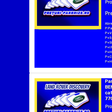
Pro
Pre
Abre
P:Pa
P+V:
P+S:
P+SE
P+I:
P+H:
P+C:
P+Hu
Pa
BEN
cat
770
Pro