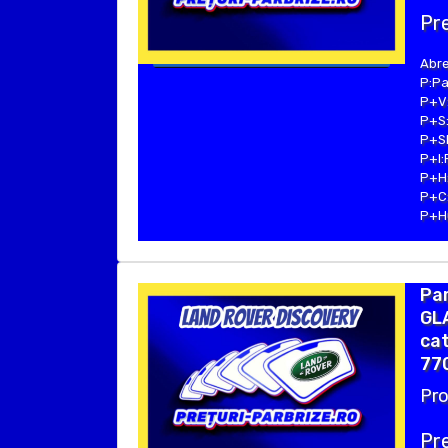
Pre
Abre
P:Pa
P+V:
P+S:
P+SE
P+I:
P+H:
P+C:
P+Hu
Pa
GLA
cat
77
Pro
Pre