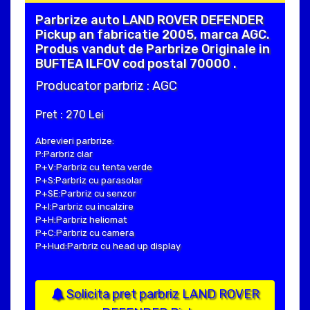
Parbrize auto LAND ROVER DEFENDER
Pickup an fabricatie 2005, marca AGC.
Produs vandut de Parbrize Originale in
BUFTEA ILFOV cod postal 70000 .
Producator parbriz : AGC
Pret : 270 Lei
Abrevieri parbrize:
P:Parbriz clar
P+V:Parbriz cu tenta verde
P+S:Parbriz cu parasolar
P+SE:Parbriz cu senzor
P+I:Parbriz cu incalzire
P+H:Parbriz heliomat
P+C:Parbriz cu camera
P+Hud:Parbriz cu head up display
Solicita pret parbriz LAND ROVER