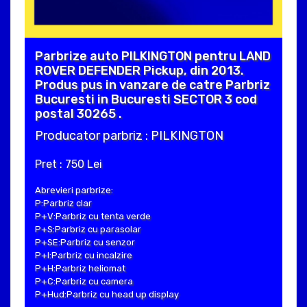
Parbrize auto PILKINGTON pentru LAND
ROVER DEFENDER Pickup, din 2013.
Produs pus in vanzare de catre Parbriz
Bucuresti in Bucuresti SECTOR 3 cod
postal 30265 .
Producator parbriz : PILKINGTON
Pret : 750 Lei
Abrevieri parbrize:
P:Parbriz clar
P+V:Parbriz cu tenta verde
P+S:Parbriz cu parasolar
P+SE:Parbriz cu senzor
P+I:Parbriz cu incalzire
P+H:Parbriz heliomat
P+C:Parbriz cu camera
P+Hud:Parbriz cu head up display