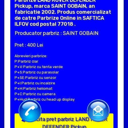
Parbrize LAND ROVER DEFENDER
Pickup, marca SAINT GOBAIN, an
fabricatie 2002. Produs comercializat
de catre Parbrize Online in SAFTICA
ILFOV cod postal 77018 .
Producator parbriz : SAINT GOBAIN
Pret : 400 Lei
Abrevieri parbrize:
P:Parbriz clar
P+V:Parbriz cu tenta verde
P+S:Parbriz cu parasolar
P+SE:Parbriz cu senzor
P+I:Parbriz cu incalzire
P+H:Parbriz heliomat
P+C:Parbriz cu camera
P+Hud:Parbriz cu head up display
Solicita pret parbriz LAND ROVER
DEFENDER Pickup