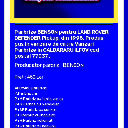
Parbrize BENSON pentru LAND ROVER
DEFENDER Pickup, din 1998. Produs
pus in vanzare de catre Vanzari
Parbrize in CALDARARU ILFOV cod
postal 77037 .
Producator parbriz : BENSON
Pret : 450 Lei
Abrevieri parbrize:
P:Parbriz clar
P+V:Parbriz cu tenta verde
P+S:Parbriz cu parasolar
P+SE:Parbriz cu senzor
P+I:Parbriz cu incalzire
P+H:Parbriz heliomat
P+C:Parbriz cu camera