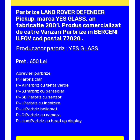
Parbrize LAND ROVER DEFENDER
Pickup, marca YES GLASS, an
fabricatie 2001. Produs comercializat
de catre Vanzari Parbrize in BERCENI
ILFOV cod postal 77020 .
Producator parbriz : YES GLASS
Pret : 650 Lei
Abrevieri parbrize:
P:Parbriz clar
P+V:Parbriz cu tenta verde
P+S:Parbriz cu parasolar
P+SE:Parbriz cu senzor
P+I:Parbriz cu incalzire
P+H:Parbriz heliomat
P+C:Parbriz cu camera
P+Hud:Parbriz cu head up display