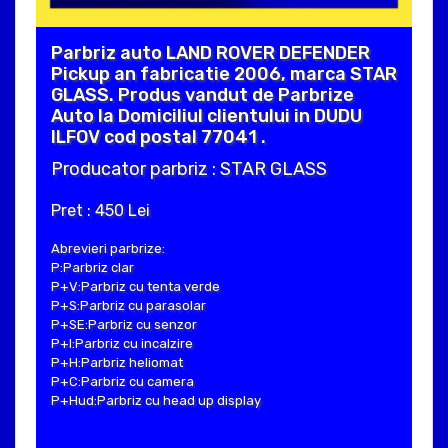
Parbriz auto LAND ROVER DEFENDER
Pickup an fabricatie 2006, marca STAR
GLASS. Produs vandut de Parbrize
Auto la Domiciliul clientului in DUDU
ILFOV cod postal 77041 .
Producator parbriz : STAR GLASS
Pret : 450 Lei
Abrevieri parbrize:
P:Parbriz clar
P+V:Parbriz cu tenta verde
P+S:Parbriz cu parasolar
P+SE:Parbriz cu senzor
P+I:Parbriz cu incalzire
P+H:Parbriz heliomat
P+C:Parbriz cu camera
P+Hud:Parbriz cu head up display