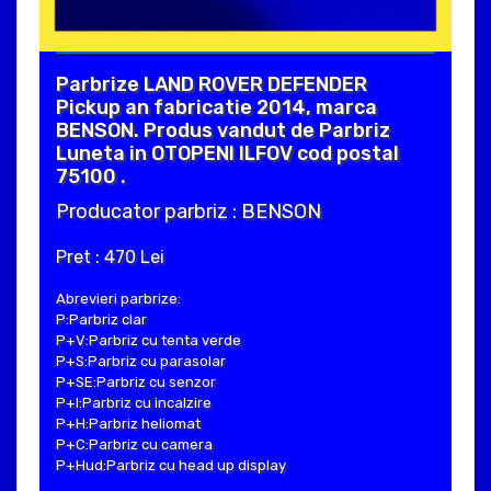
Parbrize LAND ROVER DEFENDER
Pickup an fabricatie 2014, marca
BENSON. Produs vandut de Parbriz
Luneta in OTOPENI ILFOV cod postal
75100 .
Producator parbriz : BENSON
Pret : 470 Lei
Abrevieri parbrize:
P:Parbriz clar
P+V:Parbriz cu tenta verde
P+S:Parbriz cu parasolar
P+SE:Parbriz cu senzor
P+I:Parbriz cu incalzire
P+H:Parbriz heliomat
P+C:Parbriz cu camera
P+Hud:Parbriz cu head up display