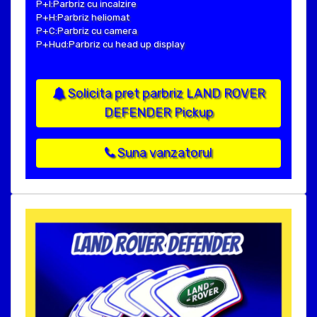
P+I:Parbriz cu incalzire
P+H:Parbriz heliomat
P+C:Parbriz cu camera
P+Hud:Parbriz cu head up display
Solicita pret parbriz LAND ROVER
DEFENDER Pickup
Suna vanzatorul