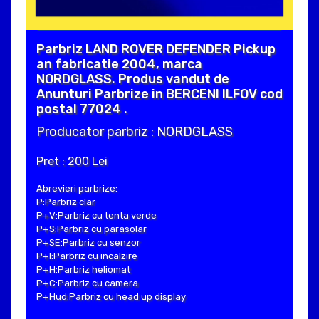
Parbriz LAND ROVER DEFENDER Pickup
an fabricatie 2004, marca
NORDGLASS. Produs vandut de
Anunturi Parbrize in BERCENI ILFOV cod
postal 77024 .
Producator parbriz : NORDGLASS
Pret : 200 Lei
Abrevieri parbrize:
P:Parbriz clar
P+V:Parbriz cu tenta verde
P+S:Parbriz cu parasolar
P+SE:Parbriz cu senzor
P+I:Parbriz cu incalzire
P+H:Parbriz heliomat
P+C:Parbriz cu camera
P+Hud:Parbriz cu head up display