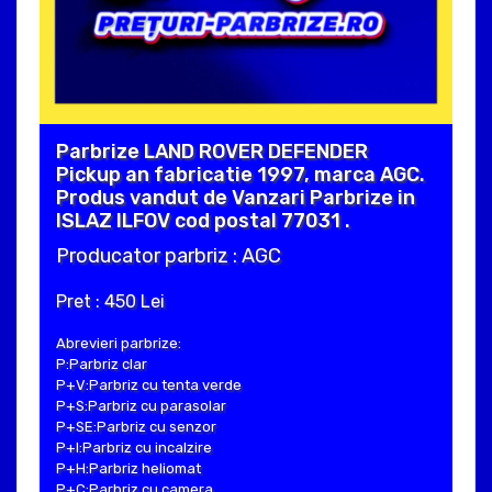
Parbrize LAND ROVER DEFENDER
Pickup an fabricatie 1997, marca AGC.
Produs vandut de Vanzari Parbrize in
ISLAZ ILFOV cod postal 77031 .
Producator parbriz : AGC
Pret : 450 Lei
Abrevieri parbrize:
P:Parbriz clar
P+V:Parbriz cu tenta verde
P+S:Parbriz cu parasolar
P+SE:Parbriz cu senzor
P+I:Parbriz cu incalzire
P+H:Parbriz heliomat
P+C:Parbriz cu camera