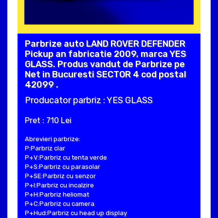
Parbrize auto LAND ROVER DEFENDER
Pickup an fabricatie 2009, marca YES
GLASS. Produs vandut de Parbrize pe
Net in Bucuresti SECTOR 4 cod postal
42099 .
Producator parbriz : YES GLASS
Pret : 710 Lei
Abrevieri parbrize:
P:Parbriz clar
P+V:Parbriz cu tenta verde
P+S:Parbriz cu parasolar
P+SE:Parbriz cu senzor
P+I:Parbriz cu incalzire
P+H:Parbriz heliomat
P+C:Parbriz cu camera
P+Hud:Parbriz cu head up display