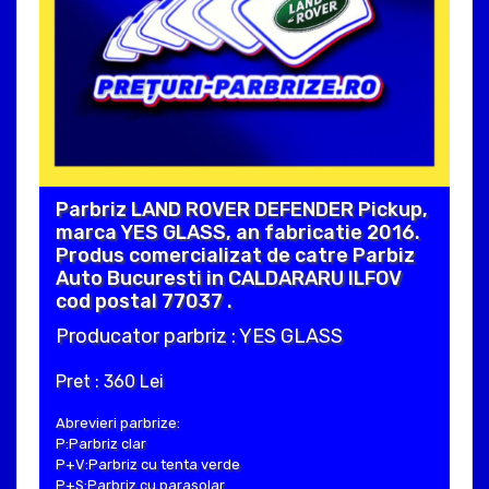
Parbriz LAND ROVER DEFENDER Pickup,
marca YES GLASS, an fabricatie 2016.
Produs comercializat de catre Parbiz
Auto Bucuresti in CALDARARU ILFOV
cod postal 77037 .
Producator parbriz : YES GLASS
Pret : 360 Lei
Abrevieri parbrize:
P:Parbriz clar
P+V:Parbriz cu tenta verde
P+S:Parbriz cu parasolar