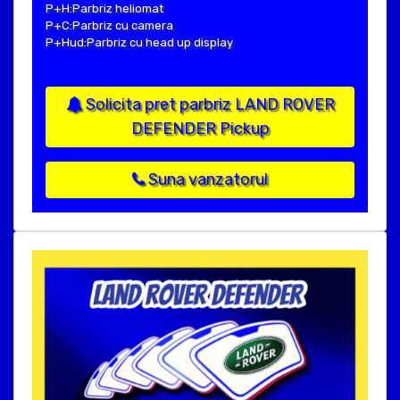
P+H:Parbriz heliomat
P+C:Parbriz cu camera
P+Hud:Parbriz cu head up display
Solicita pret parbriz LAND ROVER
DEFENDER Pickup
Suna vanzatorul