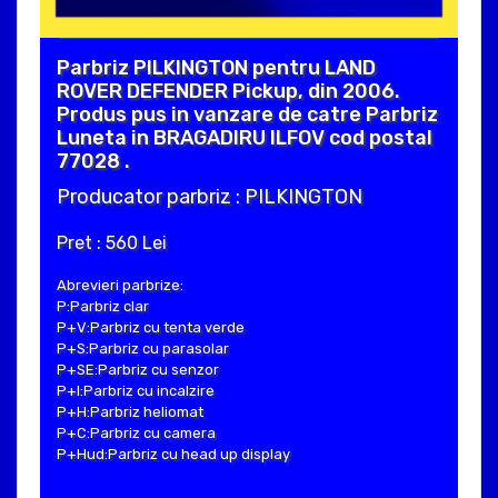
Parbriz PILKINGTON pentru LAND
ROVER DEFENDER Pickup, din 2006.
Produs pus in vanzare de catre Parbriz
Luneta in BRAGADIRU ILFOV cod postal
77028 .
Producator parbriz : PILKINGTON
Pret : 560 Lei
Abrevieri parbrize:
P:Parbriz clar
P+V:Parbriz cu tenta verde
P+S:Parbriz cu parasolar
P+SE:Parbriz cu senzor
P+I:Parbriz cu incalzire
P+H:Parbriz heliomat
P+C:Parbriz cu camera
P+Hud:Parbriz cu head up display