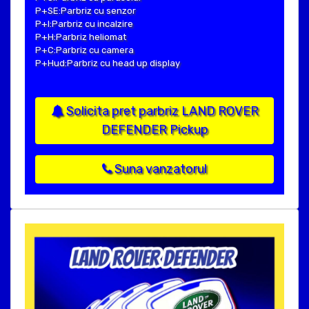
P+SE:Parbriz cu senzor
P+I:Parbriz cu incalzire
P+H:Parbriz heliomat
P+C:Parbriz cu camera
P+Hud:Parbriz cu head up display
Solicita pret parbriz LAND ROVER
DEFENDER Pickup
Suna vanzatorul