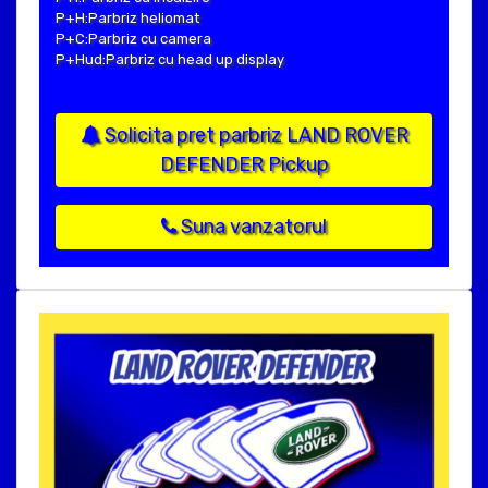
P+H:Parbriz heliomat
P+C:Parbriz cu camera
P+Hud:Parbriz cu head up display
Solicita pret parbriz LAND ROVER
DEFENDER Pickup
Suna vanzatorul