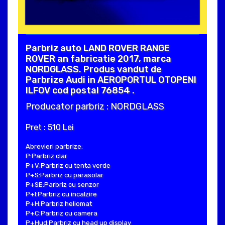
Parbriz auto LAND ROVER RANGE
ROVER an fabricatie 2017, marca
NORDGLASS. Produs vandut de
Parbrize Audi in AEROPORTUL OTOPENI
ILFOV cod postal 76854 .
Producator parbriz : NORDGLASS
Pret : 510 Lei
Abrevieri parbrize:
P:Parbriz clar
P+V:Parbriz cu tenta verde
P+S:Parbriz cu parasolar
P+SE:Parbriz cu senzor
P+I:Parbriz cu incalzire
P+H:Parbriz heliomat
P+C:Parbriz cu camera
P+Hud:Parbriz cu head up display