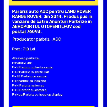
Parbriz auto AGC pentru LAND ROVER
RANGE ROVER, din 2014. Produs pus in
vanzare de catre Anunturi Parbrize in
AEROPORTUL OTOPENI ILFOV cod
postal 76093 .
Producator parbriz : AGC
Pret : 710 Lei
Abrevieri parbrize:
P:Parbriz clar
P+V:Parbriz cu tenta verde
P+S:Parbriz cu parasolar
P+SE:Parbriz cu senzor
P+I:Parbriz cu incalzire
P+H:Parbriz heliomat
P+C:Parbriz cu camera
P+Hud:Parbriz cu head up display