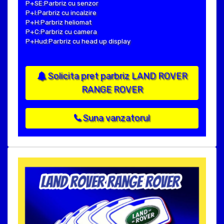
P+SE:Parbriz cu senzor
P+I:Parbriz cu incalzire
P+H:Parbriz heliomat
P+C:Parbriz cu camera
P+Hud:Parbriz cu head up display
Solicita pret parbriz LAND ROVER
RANGE ROVER
Suna vanzatorul