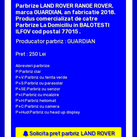
Parbrize LAND ROVER RANGE ROVER,
marca GUARDIAN, an fabricatie 2018.
Produs comercializat de catre
Parbrize La Domiciliu in BALOTESTI
ILFOV cod postal 77015 .
Producator parbriz : GUARDIAN
Pret : 250 Lei
Abrevieri parbrize:
P:Parbriz clar
P+V:Parbriz cu tenta verde
P+S:Parbriz cu parasolar
P+SE:Parbriz cu senzor
P+I:Parbriz cu incalzire
P+H:Parbriz heliomat
P+C:Parbriz cu camera
P+Hud:Parbriz cu head up display
Solicita pret parbriz LAND ROVER