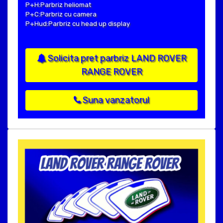
P+H:Parbriz heliomat
P+C:Parbriz cu camera
P+Hud:Parbriz cu head up display
Solicita pret parbriz LAND ROVER
RANGE ROVER
Suna vanzatorul