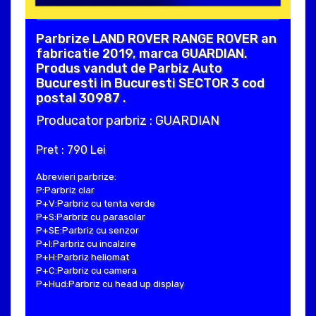
Parbrize LAND ROVER RANGE ROVER an
fabricatie 2019, marca GUARDIAN.
Produs vandut de Parbiz Auto
Bucuresti in Bucuresti SECTOR 3 cod
postal 30987 .
Producator parbriz : GUARDIAN
Pret : 790 Lei
Abrevieri parbrize:
P:Parbriz clar
P+V:Parbriz cu tenta verde
P+S:Parbriz cu parasolar
P+SE:Parbriz cu senzor
P+I:Parbriz cu incalzire
P+H:Parbriz heliomat
P+C:Parbriz cu camera
P+Hud:Parbriz cu head up display