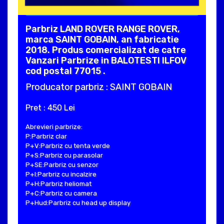
Parbriz LAND ROVER RANGE ROVER,
marca SAINT GOBAIN, an fabricatie
2018. Produs comercializat de catre
Vanzari Parbrize in BALOTESTI ILFOV
cod postal 77015 .
Producator parbriz : SAINT GOBAIN
Pret : 450 Lei
Abrevieri parbrize:
P:Parbriz clar
P+V:Parbriz cu tenta verde
P+S:Parbriz cu parasolar
P+SE:Parbriz cu senzor
P+I:Parbriz cu incalzire
P+H:Parbriz heliomat
P+C:Parbriz cu camera
P+Hud:Parbriz cu head up display