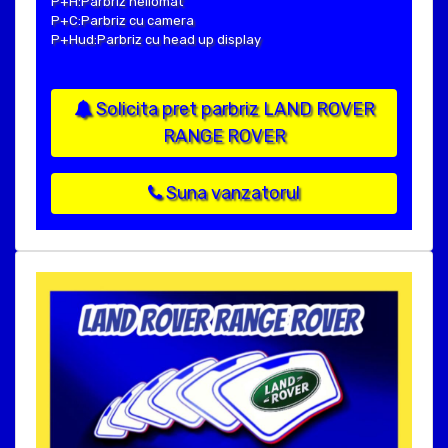
P+H:Parbriz heliomat
P+C:Parbriz cu camera
P+Hud:Parbriz cu head up display
Solicita pret parbriz LAND ROVER
RANGE ROVER
Suna vanzatorul