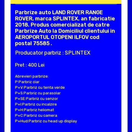
Parbrize auto LAND ROVER RANGE
ROVER, marca SPLINTEX, an fabricatie
2018. Produs comercializat de catre
Parbrize Auto la Domiciliul clientului in
AEROPORTUL OTOPENI ILFOV cod
postal 75585 .
Producator parbriz : SPLINTEX
Pret : 400 Lei
Abrevieri parbrize:
P:Parbriz clar
P+V:Parbriz cu tenta verde
P+S:Parbriz cu parasolar
P+SE:Parbriz cu senzor
P+I:Parbriz cu incalzire
P+H:Parbriz heliomat
P+C:Parbriz cu camera
P+Hud:Parbriz cu head up display