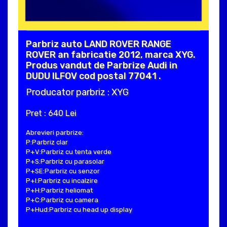
Parbriz auto LAND ROVER RANGE
ROVER an fabricatie 2012, marca XYG.
Produs vandut de Parbrize Audi in
DUDU ILFOV cod postal 77041 .
Producator parbriz : XYG
Pret : 640 Lei
Abrevieri parbrize:
P:Parbriz clar
P+V:Parbriz cu tenta verde
P+S:Parbriz cu parasolar
P+SE:Parbriz cu senzor
P+I:Parbriz cu incalzire
P+H:Parbriz heliomat
P+C:Parbriz cu camera
P+Hud:Parbriz cu head up display