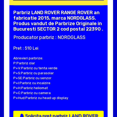
Parbriz LAND ROVER RANGE ROVER an
fabricatie 2015, marca NORDGLASS.
Produs vandut de Parbrize Originale in
Bucuresti SECTOR 2 cod postal 22390 .
Producator parbriz : NORDGLASS
Pret : 510 Lei
Abrevieri parbrize:
P:Parbriz clar
P+V:Parbriz cu tenta verde
P+S:Parbriz cu parasolar
P+SE:Parbriz cu senzor
P+I:Parbriz cu incalzire
P+H:Parbriz heliomat
P+C:Parbriz cu camera
P+Hud:Parbriz cu head up display
Solicita pret parbriz LAND ROVER