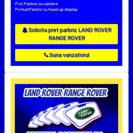
P+C:Parbriz cu camera
P+Hud:Parbriz cu head up display
Solicita pret parbriz LAND ROVER
RANGE ROVER
Suna vanzatorul