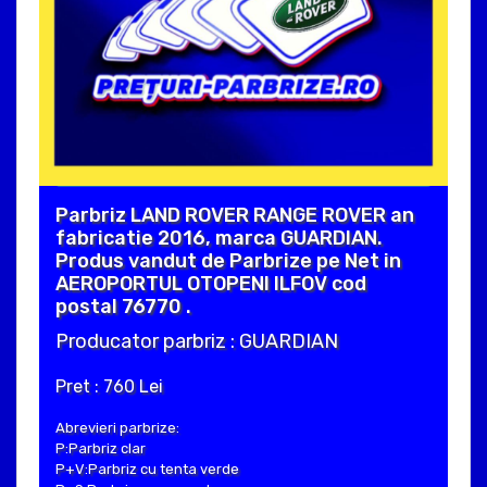
Parbriz LAND ROVER RANGE ROVER an
fabricatie 2016, marca GUARDIAN.
Produs vandut de Parbrize pe Net in
AEROPORTUL OTOPENI ILFOV cod
postal 76770 .
Producator parbriz : GUARDIAN
Pret : 760 Lei
Abrevieri parbrize:
P:Parbriz clar
P+V:Parbriz cu tenta verde