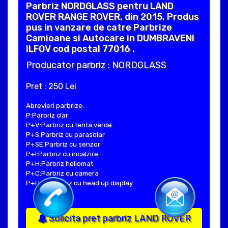
Parbriz NORDGLASS pentru LAND
ROVER RANGE ROVER, din 2015. Produs
pus in vanzare de catre Parbrize
Camioane si Autocare in DUMBRAVENI
ILFOV cod postal 77016 .
Producator parbriz : NORDGLASS
Pret : 250 Lei
Abrevieri parbrize:
P:Parbriz clar
P+V:Parbriz cu tenta verde
P+S:Parbriz cu parasolar
P+SE:Parbriz cu senzor
P+I:Parbriz cu incalzire
P+H:Parbriz heliomat
P+C:Parbriz cu camera
P+Hud:Parbriz cu head up display
Solicita pret parbriz LAND ROVER