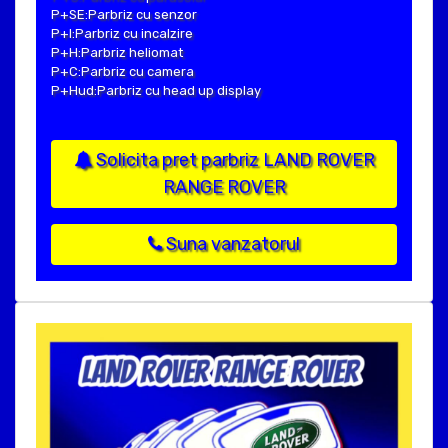
P+SE:Parbriz cu senzor
P+I:Parbriz cu incalzire
P+H:Parbriz heliomat
P+C:Parbriz cu camera
P+Hud:Parbriz cu head up display
Solicita pret parbriz LAND ROVER
RANGE ROVER
Suna vanzatorul