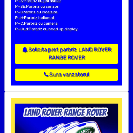
P+S:Parbriz cu parasolar
P+SE:Parbriz cu senzor
P+I:Parbriz cu incalzire
P+H:Parbriz heliomat
P+C:Parbriz cu camera
P+Hud:Parbriz cu head up display
Solicita pret parbriz LAND ROVER
RANGE ROVER
Suna vanzatorul