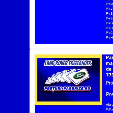
P:Pa
P+V:
P+S:
P+SE
P+I:
P+H:
P+C:
P+Hu
Pa
mar
de 
77
Pro
Pre
Abre
P:Pa