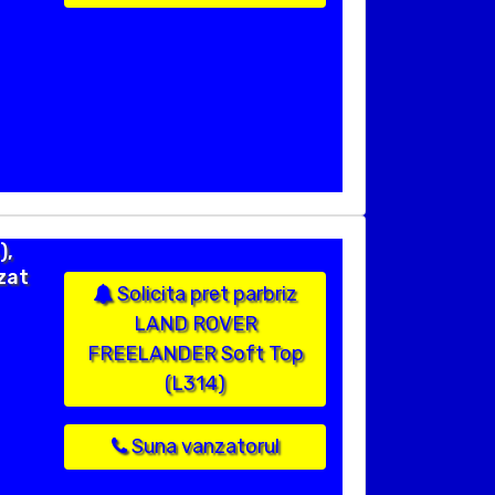
),
zat
Solicita pret parbriz
LAND ROVER
FREELANDER Soft Top
(L314)
Suna vanzatorul