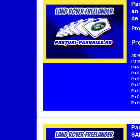
Pa
an
de 
Pro
Pre
Abre
P:Pa
P+V:
P+S:
P+SE
P+I:
P+H:
P+C:
P+Hu
Pa
SAI