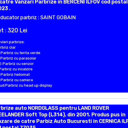
catre Vanzari Parbrize in BERCENI ILFOV cod postal
23 .
ducator parbriz : SAINT GOBAIN
t : 320 Lei
vieri parbrize:
rbriz clar
Parbriz cu tenta verde
Parbriz cu parasolar
:Parbriz cu senzor
Parbriz cu incalzire
Parbriz heliomat
Parbriz cu camera
d:Parbriz cu head up display
rbrize auto NORDGLASS pentru LAND ROVER
ELANDER Soft Top (L314), din 2001. Produs pus in
zare de catre Parbiz Auto Bucuresti in CERNICA IL
 postal 77035 .