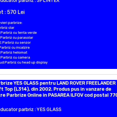
ducator parbriz : SPLINTEX
t : 570 Lei
vieri parbrize:
rbriz clar
Parbriz cu tenta verde
Parbriz cu parasolar
:Parbriz cu senzor
Parbriz cu incalzire
Parbriz heliomat
Parbriz cu camera
d:Parbriz cu head up display
rbrize YES GLASS pentru LAND ROVER FREELANDER
t Top (L314), din 2002. Produs pus in vanzare de
re Parbrize Online in PASAREA ILFOV cod postal 7
ducator parbriz : YES GLASS