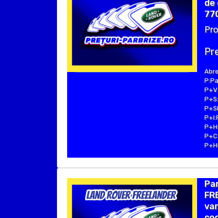
de 
770
Pro
Pre
Abre
P:Pa
P+V:
P+S:
P+SE
P+I:
P+H:
P+C:
P+Hu
Pa
FRE
van
cod