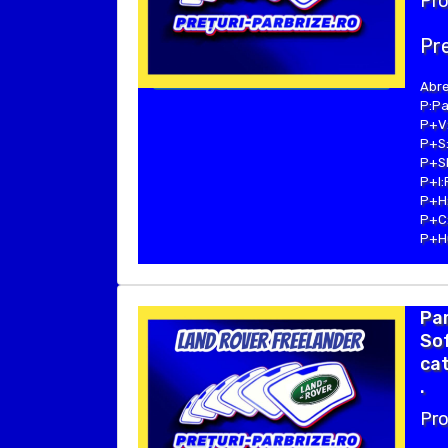
Pro
Pre
Abre
P:Pa
P+V:
P+S:
P+SE
P+I:
P+H:
P+C:
P+Hu
Pa
Sof
cat
.
Pro