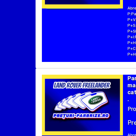
Abre
P:Pa
P+V:
P+S:
P+SE
P+I:
P+H:
P+C:
P+Hu
Pa
mar
cat
.
Pro
Pre
Abre