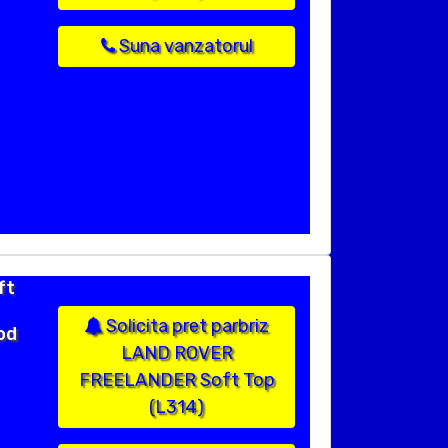
Suna vanzatorul
ft
Solicita pret parbriz
od
LAND ROVER
FREELANDER Soft Top
(L314)