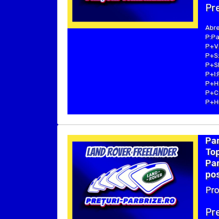
Pre
Abre
P:Pa
P+V:
P+S:
P+SE
P+I:
P+H:
P+C:
P+Hu
Pa
Top
Pa
pos
Pro
Pre