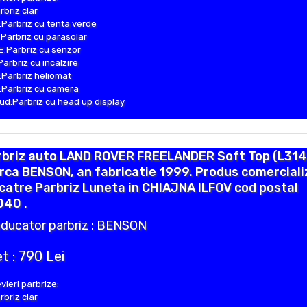
rbriz clar
Parbriz cu tenta verde
Parbriz cu parasolar
:Parbriz cu senzor
Parbriz cu incalzire
Parbriz heliomat
Parbriz cu camera
d:Parbriz cu head up display
rbriz auto LAND ROVER FREELANDER Soft Top (L314
ca BENSON, an fabricatie 1999. Produs comerciali
catre Parbriz Luneta in CHIAJNA ILFOV cod postal
040 .
ducator parbriz : BENSON
t : 790 Lei
vieri parbrize:
rbriz clar