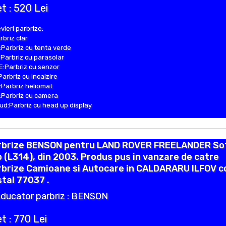
t : 520 Lei
vieri parbrize:
rbriz clar
Parbriz cu tenta verde
Parbriz cu parasolar
:Parbriz cu senzor
Parbriz cu incalzire
Parbriz heliomat
Parbriz cu camera
d:Parbriz cu head up display
rbrize BENSON pentru LAND ROVER FREELANDER So
 (L314), din 2003. Produs pus in vanzare de catre
rbrize Camioane si Autocare in CALDARARU ILFOV c
tal 77037 .
ducator parbriz : BENSON
t : 770 Lei