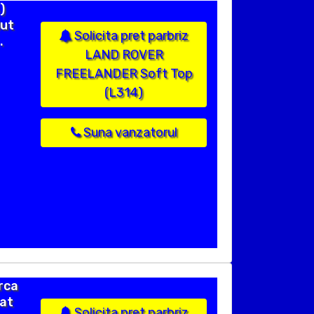
)
dut
Solicita pret parbriz
.
LAND ROVER
FREELANDER Soft Top
(L314)
Suna vanzatorul
rca
zat
Solicita pret parbriz