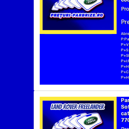
Pro
Pre
Abre
P:Pa
P+V:
P+S:
P+SE
P+I:
P+H:
P+C:
P+Hu
Pa
Sof
cat
77