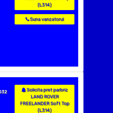
(L314)
Suna vanzatorul
Solicita pret parbriz
7032
LAND ROVER
FREELANDER Soft Top
(L314)