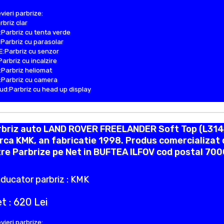
vieri parbrize:
rbriz clar
Parbriz cu tenta verde
Parbriz cu parasolar
:Parbriz cu senzor
Parbriz cu incalzire
Parbriz heliomat
Parbriz cu camera
d:Parbriz cu head up display
rbriz auto LAND ROVER FREELANDER Soft Top (L314
ca KMK, an fabricatie 1998. Produs comercializat 
re Parbrize pe Net in BUFTEA ILFOV cod postal 70
ducator parbriz : KMK
t : 620 Lei
vieri parbrize: