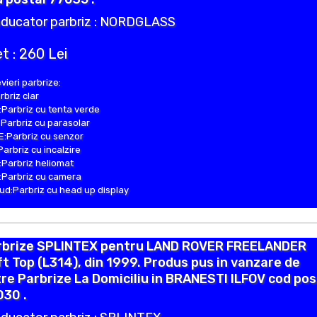
ducator parbriz : NORDGLASS
t : 260 Lei
vieri parbrize:
rbriz clar
Parbriz cu tenta verde
Parbriz cu parasolar
:Parbriz cu senzor
Parbriz cu incalzire
Parbriz heliomat
Parbriz cu camera
d:Parbriz cu head up display
rbrize SPLINTEX pentru LAND ROVER FREELANDER
t Top (L314), din 1999. Produs pus in vanzare de
re Parbrize La Domiciliu in BRANESTI ILFOV cod pos
030 .