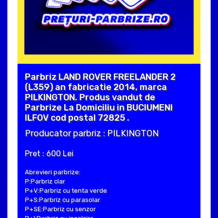
Parbriz LAND ROVER FREELANDER 2
(L359) an fabricatie 2014, marca
PILKINGTON. Produs vandut de
Parbrize La Domiciliu in BUCIUMENI
ILFOV cod postal 72825 .
Producator parbriz : PILKINGTON
Pret : 600 Lei
Abrevieri parbrize:
P:Parbriz clar
P+V:Parbriz cu tenta verde
P+S:Parbriz cu parasolar
P+SE:Parbriz cu senzor