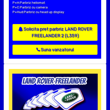
P+H:Parbriz heliomat
P+C:Parbriz cu camera
P+Hud:Parbriz cu head up display
Solicita pret parbriz LAND ROVER
FREELANDER 2 (L359)
Suna vanzatorul