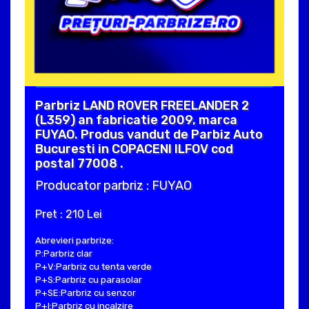
Parbriz LAND ROVER FREELANDER 2
(L359) an fabricatie 2009, marca
FUYAO. Produs vandut de Parbiz Auto
Bucuresti in COPACENI ILFOV cod
postal 77008 .
Producator parbriz : FUYAO
Pret : 210 Lei
Abrevieri parbrize:
P:Parbriz clar
P+V:Parbriz cu tenta verde
P+S:Parbriz cu parasolar
P+SE:Parbriz cu senzor
P+I:Parbriz cu incalzire