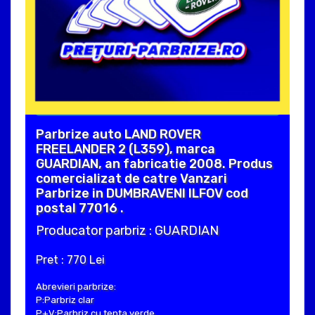
Parbrize auto LAND ROVER
FREELANDER 2 (L359), marca
GUARDIAN, an fabricatie 2008. Produs
comercializat de catre Vanzari
Parbrize in DUMBRAVENI ILFOV cod
postal 77016 .
Producator parbriz : GUARDIAN
Pret : 770 Lei
Abrevieri parbrize:
P:Parbriz clar
P+V:Parbriz cu tenta verde