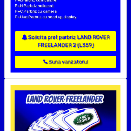
P+I:Parbriz cu incalzire
P+H:Parbriz heliomat
P+C:Parbriz cu camera
P+Hud:Parbriz cu head up display
Solicita pret parbriz LAND ROVER
FREELANDER 2 (L359)
Suna vanzatorul