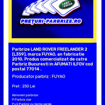
Parbrize LAND ROVER FREELANDER 2
(L359), marca FUYAO, an fabricatie
2010. Produs comercializat de catre
Parbriz Bucuresti in AFUMATI ILFOV cod
postal 77014 .
Producator parbriz : FUYAO
Pret : 250 Lei
Abrevieri parbrize:
P:Parbriz clar
P+V:Parbriz cu tenta verde