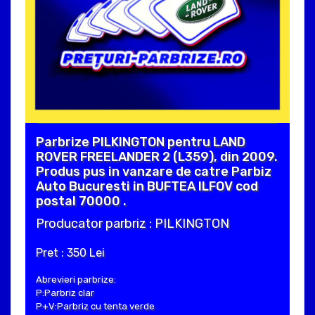
Parbrize PILKINGTON pentru LAND
ROVER FREELANDER 2 (L359), din 2009.
Produs pus in vanzare de catre Parbiz
Auto Bucuresti in BUFTEA ILFOV cod
postal 70000 .
Producator parbriz : PILKINGTON
Pret : 350 Lei
Abrevieri parbrize:
P:Parbriz clar
P+V:Parbriz cu tenta verde