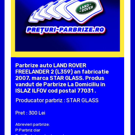
Parbrize auto LAND ROVER
FREELANDER 2 (L359) an fabricatie
2007, marca STAR GLASS. Produs
vandut de Parbrize La Domiciliu in
ISLAZ ILFOV cod postal 77031 .
Producator parbriz : STAR GLASS
Pret : 300 Lei
Abrevieri parbrize:
P:Parbriz clar