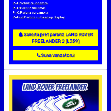
P+I:Parbriz cu incalzire
P+H:Parbriz heliomat
P+C:Parbriz cu camera
P+Hud:Parbriz cu head up display
Solicita pret parbriz LAND ROVER
FREELANDER 2 (L359)
Suna vanzatorul