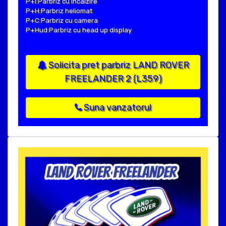
P+I:Parbriz cu incalzire
P+H:Parbriz heliomat
P+C:Parbriz cu camera
P+Hud:Parbriz cu head up display
Solicita pret parbriz LAND ROVER
FREELANDER 2 (L359)
Suna vanzatorul