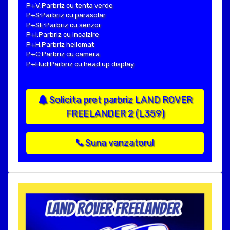
P+V:Parbriz cu tenta verde
P+S:Parbriz cu parasolar
P+SE:Parbriz cu senzor
P+I:Parbriz cu incalzire
P+H:Parbriz heliomat
P+C:Parbriz cu camera
P+Hud:Parbriz cu head up display
Solicita pret parbriz LAND ROVER
FREELANDER 2 (L359)
Suna vanzatorul