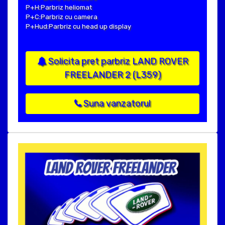
P+H:Parbriz heliomat
P+C:Parbriz cu camera
P+Hud:Parbriz cu head up display
Solicita pret parbriz LAND ROVER
FREELANDER 2 (L359)
Suna vanzatorul