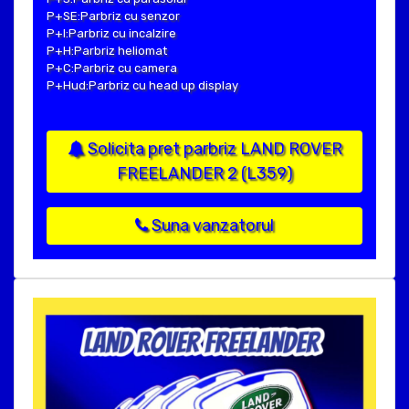
P+SE:Parbriz cu senzor
P+I:Parbriz cu incalzire
P+H:Parbriz heliomat
P+C:Parbriz cu camera
P+Hud:Parbriz cu head up display
Solicita pret parbriz LAND ROVER
FREELANDER 2 (L359)
Suna vanzatorul