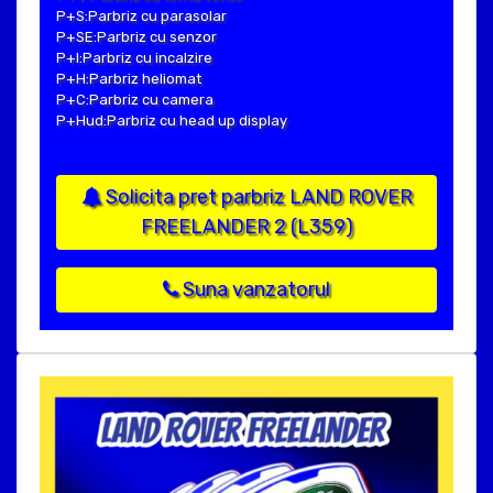
P+S:Parbriz cu parasolar
P+SE:Parbriz cu senzor
P+I:Parbriz cu incalzire
P+H:Parbriz heliomat
P+C:Parbriz cu camera
P+Hud:Parbriz cu head up display
Solicita pret parbriz LAND ROVER
FREELANDER 2 (L359)
Suna vanzatorul