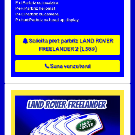
P+I:Parbriz cu incalzire
P+H:Parbriz heliomat
P+C:Parbriz cu camera
P+Hud:Parbriz cu head up display
Solicita pret parbriz LAND ROVER
FREELANDER 2 (L359)
Suna vanzatorul