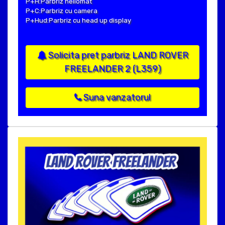
P+H:Parbriz heliomat
P+C:Parbriz cu camera
P+Hud:Parbriz cu head up display
Solicita pret parbriz LAND ROVER
FREELANDER 2 (L359)
Suna vanzatorul