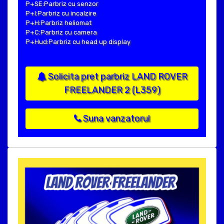
P+SE:Parbriz cu senzor
P+I:Parbriz cu incalzire
P+H:Parbriz heliomat
P+C:Parbriz cu camera
P+Hud:Parbriz cu head up display
Solicita pret parbriz LAND ROVER
FREELANDER 2 (L359)
Suna vanzatorul