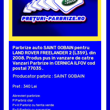
Parbrize auto SAINT GOBAIN pentru
LAND ROVER FREELANDER 2 (L359), din
2008. Produs pus in vanzare de catre
Vanzari Parbrize in CERNICA ILFOV cod
postal 77035 .
Producator parbriz : SAINT GOBAIN
Pret : 340 Lei
Abrevieri parbrize:
P:Parbriz clar
P+V:Parbriz cu tenta verde
P+S:Parbriz cu parasolar