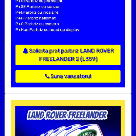
P+S:Parbriz cu parasolar
P+SE:Parbriz cu senzor
P+I:Parbriz cu incalzire
P+H:Parbriz heliomat
P+C:Parbriz cu camera
P+Hud:Parbriz cu head up display
Solicita pret parbriz LAND ROVER
FREELANDER 2 (L359)
Suna vanzatorul