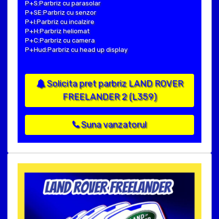
P+S:Parbriz cu parasolar
P+SE:Parbriz cu senzor
P+I:Parbriz cu incalzire
P+H:Parbriz heliomat
P+C:Parbriz cu camera
P+Hud:Parbriz cu head up display
Solicita pret parbriz LAND ROVER
FREELANDER 2 (L359)
Suna vanzatorul