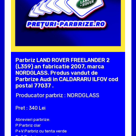
Parbriz LAND ROVER FREELANDER 2
(L359) an fabricatie 2007, marca
NORDGLASS. Produs vandut de
Parbrize Audi in CALDARARU ILFOV cod
postal 77037 .
Producator parbriz : NORDGLASS
Pret : 340 Lei
Abrevieri parbrize:
P:Parbriz clar
P+V:Parbriz cu tenta verde