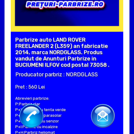
Parbrize auto LAND ROVER
FREELANDER 2 (L359) an fabricatie
2014, marca NORDGLASS. Produs
vandut de Anunturi Parbrize in
BUCIUMENI ILFOV cod postal 73058 .
Producator parbriz : NORDGLASS
Pret : 560 Lei
Abrevieri parbrize:
P:Parbriz clar
P+V:Parbriz cu tenta verde
P+S:Parbriz cu parasolar
P+SE:Parbriz cu senzor
P+I:Parbriz cu incalzire
P+H:Parbriz heliomat