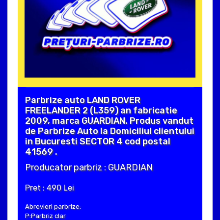
Parbrize auto LAND ROVER
FREELANDER 2 (L359) an fabricatie
2009, marca GUARDIAN. Produs vandut
de Parbrize Auto la Domiciliul clientului
in Bucuresti SECTOR 4 cod postal
41569 .
Producator parbriz : GUARDIAN
Pret : 490 Lei
Abrevieri parbrize:
P:Parbriz clar