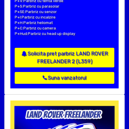
P+V:Parbriz cu tenta verde
P+S:Parbriz cu parasolar
P+SE:Parbriz cu senzor
P+I:Parbriz cu incalzire
P+H:Parbriz heliomat
P+C:Parbriz cu camera
P+Hud:Parbriz cu head up display
Solicita pret parbriz LAND ROVER
FREELANDER 2 (L359)
Suna vanzatorul