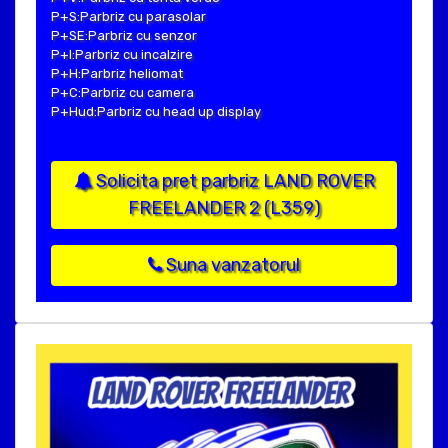
P+S:Parbriz cu parasolar
P+SE:Parbriz cu senzor
P+I:Parbriz cu incalzire
P+H:Parbriz heliomat
P+C:Parbriz cu camera
P+Hud:Parbriz cu head up display
Solicita pret parbriz LAND ROVER
FREELANDER 2 (L359)
Suna vanzatorul