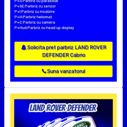
P+S:Parbriz cu parasolar
P+SE:Parbriz cu senzor
P+I:Parbriz cu incalzire
P+H:Parbriz heliomat
P+C:Parbriz cu camera
P+Hud:Parbriz cu head up display
Solicita pret parbriz LAND ROVER
DEFENDER Cabrio
Suna vanzatorul