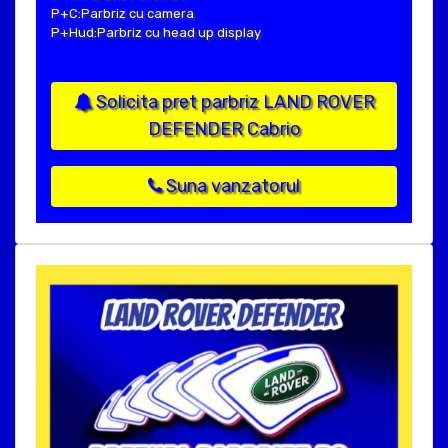
P+C:Parbriz cu camera
P+Hud:Parbriz cu head up display
Solicita pret parbriz LAND ROVER
DEFENDER Cabrio
Suna vanzatorul