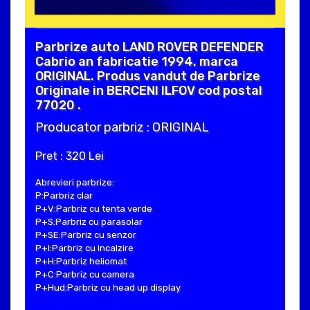
Parbrize auto LAND ROVER DEFENDER
Cabrio an fabricatie 1994, marca
ORIGINAL. Produs vandut de Parbrize
Originale in BERCENI ILFOV cod postal
77020 .
Producator parbriz : ORIGINAL
Pret : 320 Lei
Abrevieri parbrize:
P:Parbriz clar
P+V:Parbriz cu tenta verde
P+S:Parbriz cu parasolar
P+SE:Parbriz cu senzor
P+I:Parbriz cu incalzire
P+H:Parbriz heliomat
P+C:Parbriz cu camera
P+Hud:Parbriz cu head up display