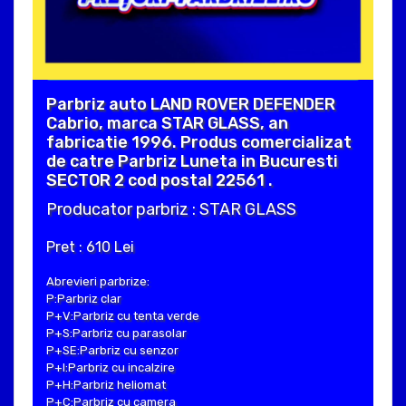
Parbriz auto LAND ROVER DEFENDER
Cabrio, marca STAR GLASS, an
fabricatie 1996. Produs comercializat
de catre Parbriz Luneta in Bucuresti
SECTOR 2 cod postal 22561 .
Producator parbriz : STAR GLASS
Pret : 610 Lei
Abrevieri parbrize:
P:Parbriz clar
P+V:Parbriz cu tenta verde
P+S:Parbriz cu parasolar
P+SE:Parbriz cu senzor
P+I:Parbriz cu incalzire
P+H:Parbriz heliomat
P+C:Parbriz cu camera