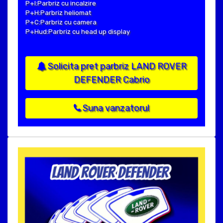
P+I:Parbriz cu incalzire
P+H:Parbriz heliomat
P+C:Parbriz cu camera
P+Hud:Parbriz cu head up display
Solicita pret parbriz LAND ROVER
DEFENDER Cabrio
Suna vanzatorul