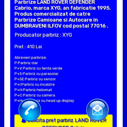
Parbrize LAND ROVER DEFENDER
Cabrio, marca XYG, an fabricatie 1995.
Produs comercializat de catre
Parbrize Camioane si Autocare in
DUMBRAVENI ILFOV cod postal 77016 .
Producator parbriz : XYG
Pret : 410 Lei
Abrevieri parbrize:
P:Parbriz clar
P+V:Parbriz cu tenta verde
P+S:Parbriz cu parasolar
P+SE:Parbriz cu senzor
P+I:Parbriz cu incalzire
P+H:Parbriz heliomat
P+C:Parbriz cu camera
P+Hud:Parbriz cu head up display
Solicita pret parbriz LAND ROVER