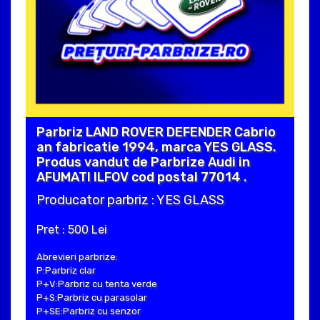
Parbriz LAND ROVER DEFENDER Cabrio
an fabricatie 1994, marca YES GLASS.
Produs vandut de Parbrize Audi in
AFUMATI ILFOV cod postal 77014 .
Producator parbriz : YES GLASS
Pret : 500 Lei
Abrevieri parbrize:
P:Parbriz clar
P+V:Parbriz cu tenta verde
P+S:Parbriz cu parasolar
P+SE:Parbriz cu senzor