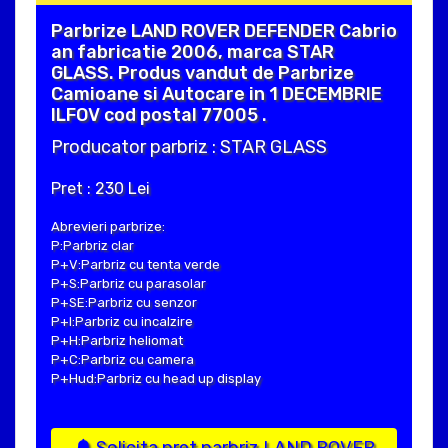
Parbrize LAND ROVER DEFENDER Cabrio
an fabricatie 2006, marca STAR
GLASS. Produs vandut de Parbrize
Camioane si Autocare in 1 DECEMBRIE
ILFOV cod postal 77005 .
Producator parbriz : STAR GLASS
Pret : 230 Lei
Abrevieri parbrize:
P:Parbriz clar
P+V:Parbriz cu tenta verde
P+S:Parbriz cu parasolar
P+SE:Parbriz cu senzor
P+I:Parbriz cu incalzire
P+H:Parbriz heliomat
P+C:Parbriz cu camera
P+Hud:Parbriz cu head up display