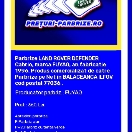
Parbrize LAND ROVER DEFENDER
Cabrio, marca FUYAO, an fabricatie
1996. Produs comercializat de catre
Parbrize pe Net in BALACEANCA ILFOV
cod postal 77036 .
Producator parbriz : FUYAO
Pret : 360 Lei
Abrevieri parbrize:
P:Parbriz clar
P+V:Parbriz cu tenta verde