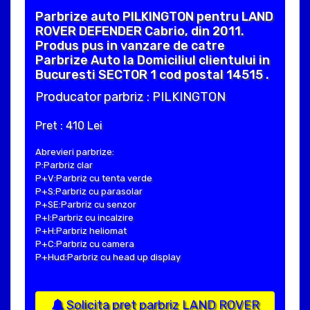
Parbrize auto PILKINGTON pentru LAND
ROVER DEFENDER Cabrio, din 2011.
Produs pus in vanzare de catre
Parbrize Auto la Domiciliul clientului in
Bucuresti SECTOR 1 cod postal 14515 .
Producator parbriz : PILKINGTON
Pret : 410 Lei
Abrevieri parbrize:
P:Parbriz clar
P+V:Parbriz cu tenta verde
P+S:Parbriz cu parasolar
P+SE:Parbriz cu senzor
P+I:Parbriz cu incalzire
P+H:Parbriz heliomat
P+C:Parbriz cu camera
P+Hud:Parbriz cu head up display
Solicita pret parbriz LAND ROVER