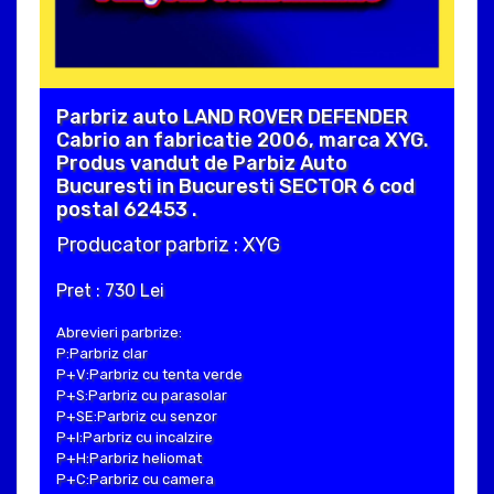
Parbriz auto LAND ROVER DEFENDER
Cabrio an fabricatie 2006, marca XYG.
Produs vandut de Parbiz Auto
Bucuresti in Bucuresti SECTOR 6 cod
postal 62453 .
Producator parbriz : XYG
Pret : 730 Lei
Abrevieri parbrize:
P:Parbriz clar
P+V:Parbriz cu tenta verde
P+S:Parbriz cu parasolar
P+SE:Parbriz cu senzor
P+I:Parbriz cu incalzire
P+H:Parbriz heliomat
P+C:Parbriz cu camera