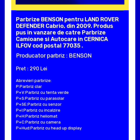
Parbrize BENSON pentru LAND ROVER
DEFENDER Cabrio, din 2009. Produs
pus in vanzare de catre Parbrize
Camioane si Autocare in CERNICA
ILFOV cod postal 77035 .
Producator parbriz : BENSON
Pret : 290 Lei
Abrevieri parbrize:
P:Parbriz clar
P+V:Parbriz cu tenta verde
P+S:Parbriz cu parasolar
P+SE:Parbriz cu senzor
P+I:Parbriz cu incalzire
P+H:Parbriz heliomat
P+C:Parbriz cu camera
P+Hud:Parbriz cu head up display