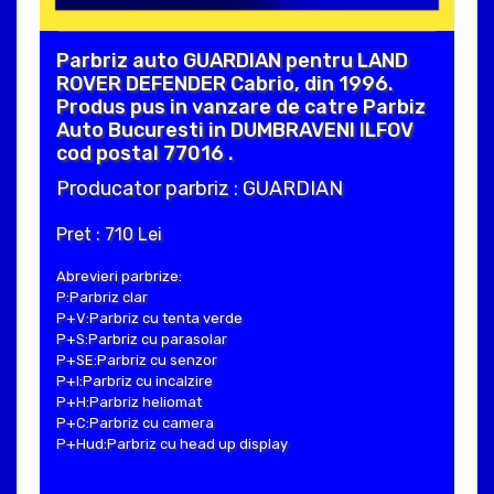
Parbriz auto GUARDIAN pentru LAND
ROVER DEFENDER Cabrio, din 1996.
Produs pus in vanzare de catre Parbiz
Auto Bucuresti in DUMBRAVENI ILFOV
cod postal 77016 .
Producator parbriz : GUARDIAN
Pret : 710 Lei
Abrevieri parbrize:
P:Parbriz clar
P+V:Parbriz cu tenta verde
P+S:Parbriz cu parasolar
P+SE:Parbriz cu senzor
P+I:Parbriz cu incalzire
P+H:Parbriz heliomat
P+C:Parbriz cu camera
P+Hud:Parbriz cu head up display