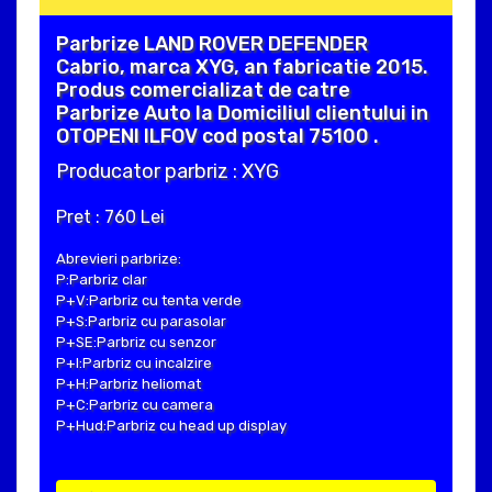
Parbrize LAND ROVER DEFENDER
Cabrio, marca XYG, an fabricatie 2015.
Produs comercializat de catre
Parbrize Auto la Domiciliul clientului in
OTOPENI ILFOV cod postal 75100 .
Producator parbriz : XYG
Pret : 760 Lei
Abrevieri parbrize:
P:Parbriz clar
P+V:Parbriz cu tenta verde
P+S:Parbriz cu parasolar
P+SE:Parbriz cu senzor
P+I:Parbriz cu incalzire
P+H:Parbriz heliomat
P+C:Parbriz cu camera
P+Hud:Parbriz cu head up display