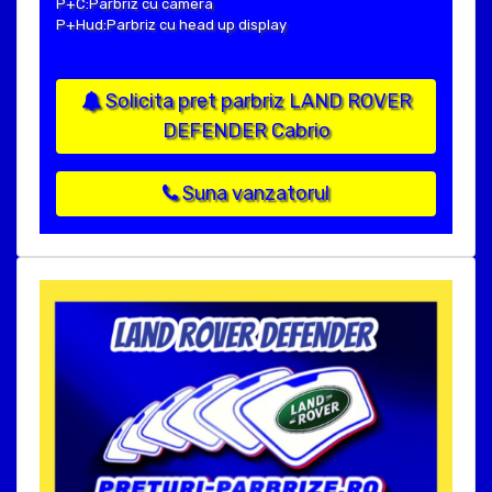
P+C:Parbriz cu camera
P+Hud:Parbriz cu head up display
Solicita pret parbriz LAND ROVER
DEFENDER Cabrio
Suna vanzatorul