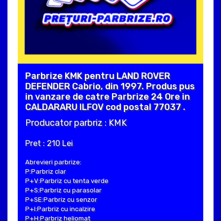
Parbrize KMK pentru LAND ROVER
DEFENDER Cabrio, din 1997. Produs pus
in vanzare de catre Parbrize 24 Ore in
CALDARARU ILFOV cod postal 77037 .
Producator parbriz : KMK
Pret : 210 Lei
Abrevieri parbrize:
P:Parbriz clar
P+V:Parbriz cu tenta verde
P+S:Parbriz cu parasolar
P+SE:Parbriz cu senzor
P+I:Parbriz cu incalzire
P+H:Parbriz heliomat