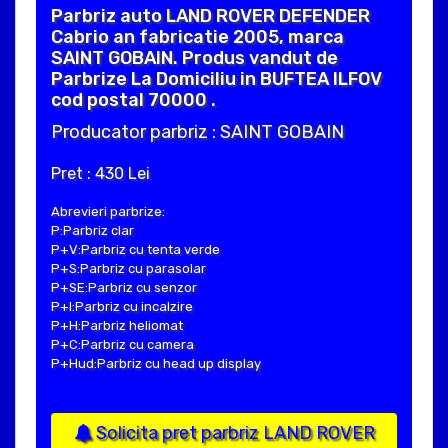
Parbriz auto LAND ROVER DEFENDER
Cabrio an fabricatie 2005, marca
SAINT GOBAIN. Produs vandut de
Parbrize La Domiciliu in BUFTEA ILFOV
cod postal 70000 .
Producator parbriz : SAINT GOBAIN
Pret : 430 Lei
Abrevieri parbrize:
P:Parbriz clar
P+V:Parbriz cu tenta verde
P+S:Parbriz cu parasolar
P+SE:Parbriz cu senzor
P+I:Parbriz cu incalzire
P+H:Parbriz heliomat
P+C:Parbriz cu camera
P+Hud:Parbriz cu head up display
Solicita pret parbriz LAND ROVER