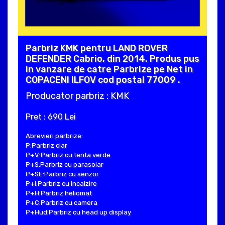
Parbriz KMK pentru LAND ROVER
DEFENDER Cabrio, din 2014. Produs pus
in vanzare de catre Parbrize pe Net in
COPACENI ILFOV cod postal 77009 .
Producator parbriz : KMK
Pret : 690 Lei
Abrevieri parbrize:
P:Parbriz clar
P+V:Parbriz cu tenta verde
P+S:Parbriz cu parasolar
P+SE:Parbriz cu senzor
P+I:Parbriz cu incalzire
P+H:Parbriz heliomat
P+C:Parbriz cu camera
P+Hud:Parbriz cu head up display