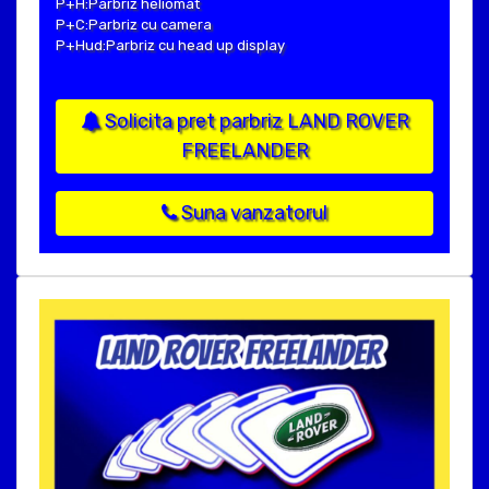
P+H:Parbriz heliomat
P+C:Parbriz cu camera
P+Hud:Parbriz cu head up display
Solicita pret parbriz LAND ROVER
FREELANDER
Suna vanzatorul