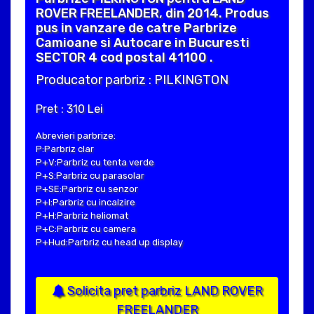
ROVER FREELANDER, din 2014. Produs
pus in vanzare de catre Parbrize
Camioane si Autocare in Bucuresti
SECTOR 4 cod postal 41100 .
Producator parbriz : PILKINGTON
Pret : 310 Lei
Abrevieri parbrize:
P:Parbriz clar
P+V:Parbriz cu tenta verde
P+S:Parbriz cu parasolar
P+SE:Parbriz cu senzor
P+I:Parbriz cu incalzire
P+H:Parbriz heliomat
P+C:Parbriz cu camera
P+Hud:Parbriz cu head up display
Solicita pret parbriz LAND ROVER
FREELANDER