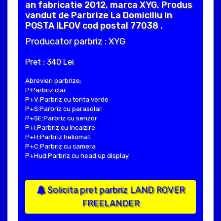
an fabricatie 2012, marca XYG. Produs
vandut de Parbrize La Domiciliu in
POSTA ILFOV cod postal 77038 .
Producator parbriz : XYG
Pret : 340 Lei
Abrevieri parbrize:
P:Parbriz clar
P+V:Parbriz cu tenta verde
P+S:Parbriz cu parasolar
P+SE:Parbriz cu senzor
P+I:Parbriz cu incalzire
P+H:Parbriz heliomat
P+C:Parbriz cu camera
P+Hud:Parbriz cu head up display
Solicita pret parbriz LAND ROVER
FREELANDER