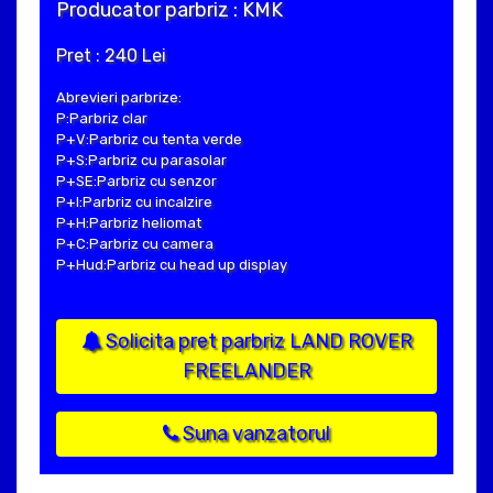
Producator parbriz : KMK
Pret : 240 Lei
Abrevieri parbrize:
P:Parbriz clar
P+V:Parbriz cu tenta verde
P+S:Parbriz cu parasolar
P+SE:Parbriz cu senzor
P+I:Parbriz cu incalzire
P+H:Parbriz heliomat
P+C:Parbriz cu camera
P+Hud:Parbriz cu head up display
Solicita pret parbriz LAND ROVER
FREELANDER
Suna vanzatorul