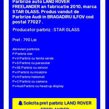
Parbrize auto LAND ROVER
FREELANDER an fabricatie 2010, marca
STAR GLASS. Produs vandut de
Parbrize Audi in BRAGADIRU ILFOV cod
postal 77027 .
Producator parbriz : STAR GLASS
Pret : 790 Lei
Abrevieri parbrize:
P:Parbriz clar
P+V:Parbriz cu tenta verde
P+S:Parbriz cu parasolar
P+SE:Parbriz cu senzor
P+I:Parbriz cu incalzire
P+H:Parbriz heliomat
P+C:Parbriz cu camera
P+Hud:Parbriz cu head up display
Solicita pret parbriz LAND ROVER