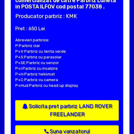
comercializat de catre Parbriz Luneta
in POSTA ILFOV cod postal 77038 .
Producator parbriz : KMK
Pret : 650 Lei
Abrevieri parbrize:
P:Parbriz clar
P+V:Parbriz cu tenta verde
P+S:Parbriz cu parasolar
P+SE:Parbriz cu senzor
P+I:Parbriz cu incalzire
P+H:Parbriz heliomat
P+C:Parbriz cu camera
P+Hud:Parbriz cu head up display
Solicita pret parbriz LAND ROVER
FREELANDER
Suna vanzatorul