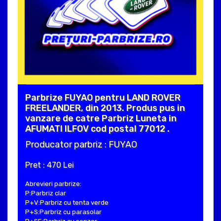
Parbrize FUYAO pentru LAND ROVER
FREELANDER, din 2013. Produs pus in
vanzare de catre Parbriz Luneta in
AFUMATI ILFOV cod postal 77012 .
Producator parbriz : FUYAO
Pret : 470 Lei
Abrevieri parbrize:
P:Parbriz clar
P+V:Parbriz cu tenta verde
P+S:Parbriz cu parasolar