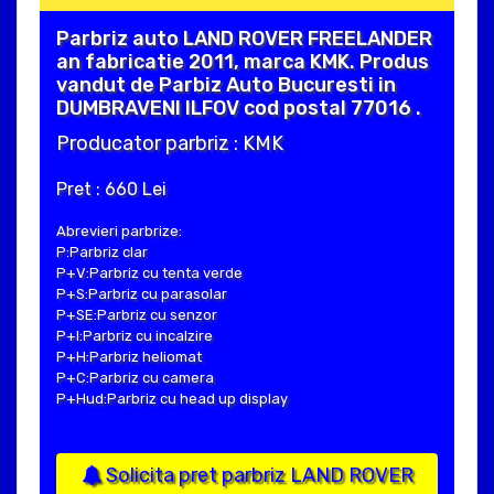
Parbriz auto LAND ROVER FREELANDER
an fabricatie 2011, marca KMK. Produs
vandut de Parbiz Auto Bucuresti in
DUMBRAVENI ILFOV cod postal 77016 .
Producator parbriz : KMK
Pret : 660 Lei
Abrevieri parbrize:
P:Parbriz clar
P+V:Parbriz cu tenta verde
P+S:Parbriz cu parasolar
P+SE:Parbriz cu senzor
P+I:Parbriz cu incalzire
P+H:Parbriz heliomat
P+C:Parbriz cu camera
P+Hud:Parbriz cu head up display
Solicita pret parbriz LAND ROVER