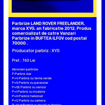
Parbrize LAND ROVER FREELANDER,
marca XYG, an fabricatie 2012. Produs
comercializat de catre Vanzari
Parbrize in BUFTEA ILFOV cod postal
70000 .
Producator parbriz : XYG
Pret : 760 Lei
Abrevieri parbrize:
P:Parbriz clar
P+V:Parbriz cu tenta verde
P+S:Parbriz cu parasolar
P+SE:Parbriz cu senzor
P+I:Parbriz cu incalzire
P+H:Parbriz heliomat
P+C:Parbriz cu camera
P+Hud:Parbriz cu head up display