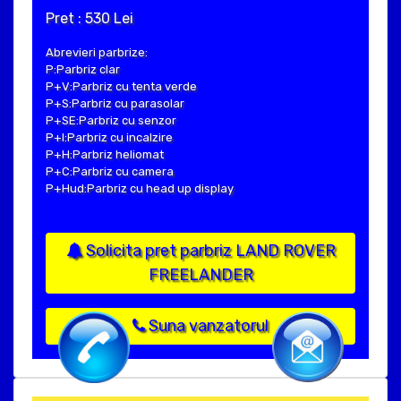
Pret : 530 Lei
Abrevieri parbrize:
P:Parbriz clar
P+V:Parbriz cu tenta verde
P+S:Parbriz cu parasolar
P+SE:Parbriz cu senzor
P+I:Parbriz cu incalzire
P+H:Parbriz heliomat
P+C:Parbriz cu camera
P+Hud:Parbriz cu head up display
Solicita pret parbriz LAND ROVER
FREELANDER
Suna vanzatorul