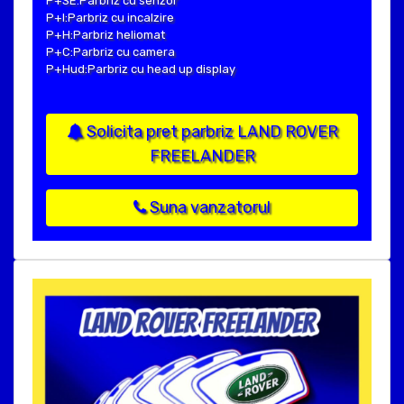
P+SE:Parbriz cu senzor
P+I:Parbriz cu incalzire
P+H:Parbriz heliomat
P+C:Parbriz cu camera
P+Hud:Parbriz cu head up display
Solicita pret parbriz LAND ROVER
FREELANDER
Suna vanzatorul