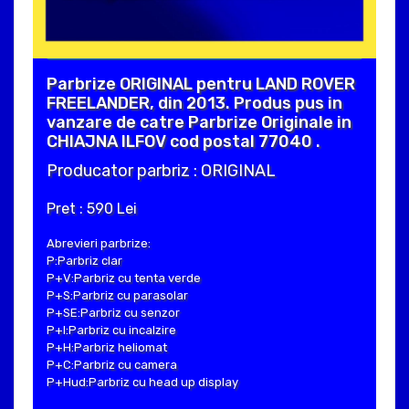
Parbrize ORIGINAL pentru LAND ROVER
FREELANDER, din 2013. Produs pus in
vanzare de catre Parbrize Originale in
CHIAJNA ILFOV cod postal 77040 .
Producator parbriz : ORIGINAL
Pret : 590 Lei
Abrevieri parbrize:
P:Parbriz clar
P+V:Parbriz cu tenta verde
P+S:Parbriz cu parasolar
P+SE:Parbriz cu senzor
P+I:Parbriz cu incalzire
P+H:Parbriz heliomat
P+C:Parbriz cu camera
P+Hud:Parbriz cu head up display