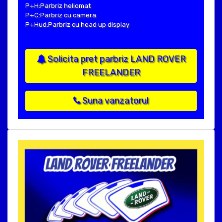
P+H:Parbriz heliomat
P+C:Parbriz cu camera
P+Hud:Parbriz cu head up display
Solicita pret parbriz LAND ROVER
FREELANDER
Suna vanzatorul