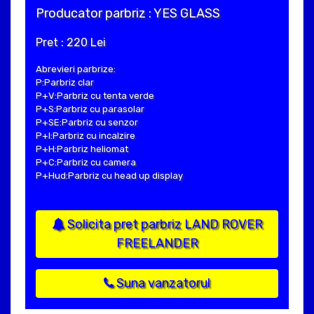
Producator parbriz : YES GLASS
Pret : 220 Lei
Abrevieri parbrize:
P:Parbriz clar
P+V:Parbriz cu tenta verde
P+S:Parbriz cu parasolar
P+SE:Parbriz cu senzor
P+I:Parbriz cu incalzire
P+H:Parbriz heliomat
P+C:Parbriz cu camera
P+Hud:Parbriz cu head up display
Solicita pret parbriz LAND ROVER
FREELANDER
Suna vanzatorul