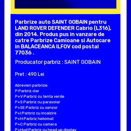
Parbrize auto SAINT GOBAIN pentru
LAND ROVER DEFENDER Cabrio (L316),
din 2014. Produs pus in vanzare de
catre Parbrize Camioane si Autocare
in BALACEANCA ILFOV cod postal
77036 .
Producator parbriz : SAINT GOBAIN
Pret : 490 Lei
Abrevieri parbrize:
P:Parbriz clar
P+V:Parbriz cu tenta verde
P+S:Parbriz cu parasolar
P+SE:Parbriz cu senzor
P+I:Parbriz cu incalzire
P+H:Parbriz heliomat
P+C:Parbriz cu camera
P+Hud:Parbriz cu head up display