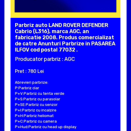
Parbriz auto LAND ROVER DEFENDER
Cabrio (L316), marca AGC, an
fabricatie 2008. Produs comercializat
de catre Anunturi Parbrize in PASAREA
ILFOV cod postal 77032 .
Producator parbriz : AGC
Pret : 780 Lei
Abrevieri parbrize:
P:Parbriz clar
P+V:Parbriz cu tenta verde
P+S:Parbriz cu parasolar
P+SE:Parbriz cu senzor
P+I:Parbriz cu incalzire
P+H:Parbriz heliomat
P+C:Parbriz cu camera
P+Hud:Parbriz cu head up display