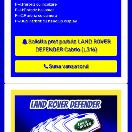
P+I:Parbriz cu incalzire
P+H:Parbriz heliomat
P+C:Parbriz cu camera
P+Hud:Parbriz cu head up display
Solicita pret parbriz LAND ROVER
DEFENDER Cabrio (L316)
Suna vanzatorul