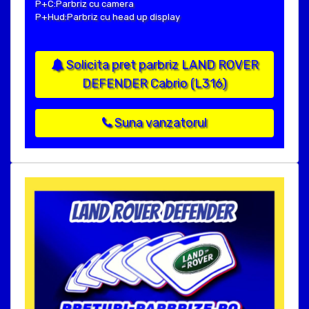
P+C:Parbriz cu camera
P+Hud:Parbriz cu head up display
Solicita pret parbriz LAND ROVER
DEFENDER Cabrio (L316)
Suna vanzatorul