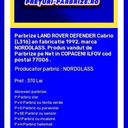
Parbrize LAND ROVER DEFENDER Cabrio
(L316) an fabricatie 1992, marca
NORDGLASS. Produs vandut de
Parbrize pe Net in COPACENI ILFOV cod
postal 77006 .
Producator parbriz : NORDGLASS
Pret : 370 Lei
Abrevieri parbrize:
P:Parbriz clar
P+V:Parbriz cu tenta verde
P+S:Parbriz cu parasolar
P+SE:Parbriz cu senzor
P+I:Parbriz cu incalzire
P+H:Parbriz heliomat