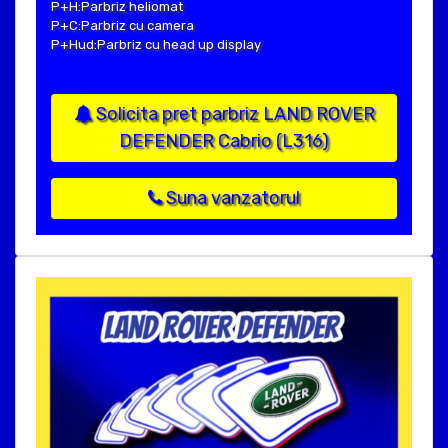
P+H:Parbriz heliomat
P+C:Parbriz cu camera
P+Hud:Parbriz cu head up display
Solicita pret parbriz LAND ROVER
DEFENDER Cabrio (L316)
Suna vanzatorul