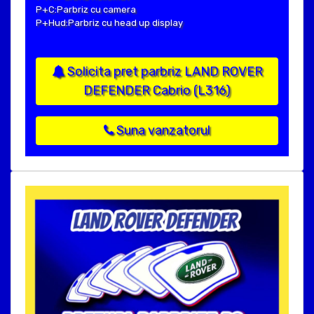
P+C:Parbriz cu camera
P+Hud:Parbriz cu head up display
Solicita pret parbriz LAND ROVER
DEFENDER Cabrio (L316)
Suna vanzatorul