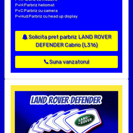
P+H:Parbriz heliomat
P+C:Parbriz cu camera
P+Hud:Parbriz cu head up display
Solicita pret parbriz LAND ROVER
DEFENDER Cabrio (L316)
Suna vanzatorul