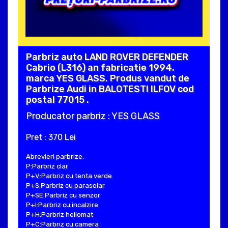
Parbriz auto LAND ROVER DEFENDER
Cabrio (L316) an fabricatie 1994,
marca YES GLASS. Produs vandut de
Parbrize Audi in BALOTESTI ILFOV cod
postal 77015 .
Producator parbriz : YES GLASS
Pret : 370 Lei
Abrevieri parbrize:
P:Parbriz clar
P+V:Parbriz cu tenta verde
P+S:Parbriz cu parasolar
P+SE:Parbriz cu senzor
P+I:Parbriz cu incalzire
P+H:Parbriz heliomat
P+C:Parbriz cu camera