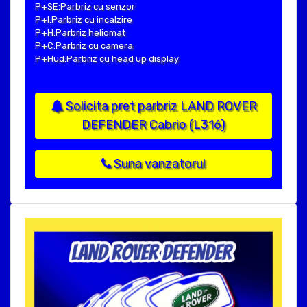
P+SE:Parbriz cu senzor
P+I:Parbriz cu incalzire
P+H:Parbriz heliomat
P+C:Parbriz cu camera
P+Hud:Parbriz cu head up display
Solicita pret parbriz LAND ROVER
DEFENDER Cabrio (L316)
Suna vanzatorul