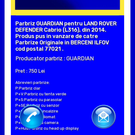
Parbriz GUARDIAN pentru LAND ROVER
DEFENDER Cabrio (L316), din 2014.
Produs pus in vanzare de catre
Parbrize Originale in BERCENI ILFOV
cod postal 77021 .
Producator parbriz : GUARDIAN
Pret : 750 Lei
Abrevieri parbrize:
P:Parbriz clar
P+V:Parbriz cu tenta verde
P+S:Parbriz cu parasolar
P+SE:Parbriz cu senzor
P+I:Parbriz cu incalzire
P+H:Parbriz heliomat
P+C:Parbriz cu camera
P+Hud:Parbriz cu head up display