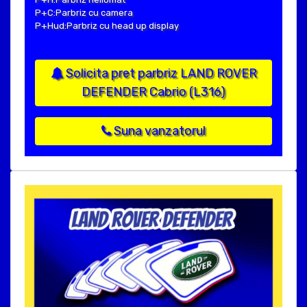
P+C:Parbriz cu camera
P+Hud:Parbriz cu head up display
Solicita pret parbriz LAND ROVER
DEFENDER Cabrio (L316)
Suna vanzatorul