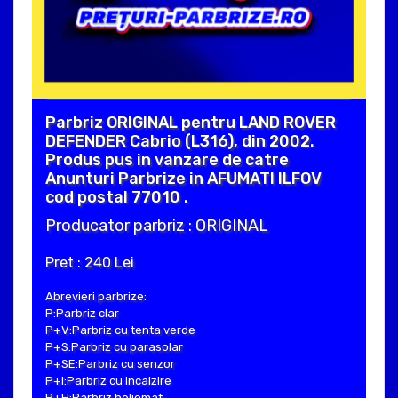
Parbriz ORIGINAL pentru LAND ROVER
DEFENDER Cabrio (L316), din 2002.
Produs pus in vanzare de catre
Anunturi Parbrize in AFUMATI ILFOV
cod postal 77010 .
Producator parbriz : ORIGINAL
Pret : 240 Lei
Abrevieri parbrize:
P:Parbriz clar
P+V:Parbriz cu tenta verde
P+S:Parbriz cu parasolar
P+SE:Parbriz cu senzor
P+I:Parbriz cu incalzire
P+H:Parbriz heliomat