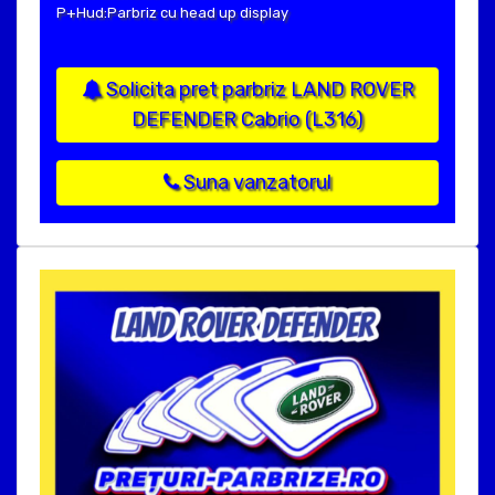
P+Hud:Parbriz cu head up display
Solicita pret parbriz LAND ROVER
DEFENDER Cabrio (L316)
Suna vanzatorul