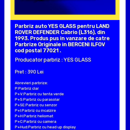
Parbriz auto YES GLASS pentru LAND
ROVER DEFENDER Cabrio (L316), din
1993. Produs pus in vanzare de catre
Parbrize Originale in BERCENI ILFOV
cod postal 77021 .
Producator parbriz : YES GLASS
Pret : 390 Lei
Abrevieri parbrize:
P:Parbriz clar
P+V:Parbriz cu tenta verde
P+S:Parbriz cu parasolar
P+SE:Parbriz cu senzor
P+I:Parbriz cu incalzire
P+H:Parbriz heliomat
P+C:Parbriz cu camera
P+Hud:Parbriz cu head up display