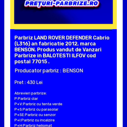
Parbriz LAND ROVER DEFENDER Cabrio
(L316) an fabricatie 2012, marca
BENSON. Produs vandut de Vanzari
Parbrize in BALOTESTI ILFOV cod
postal 77015 .
Producator parbriz : BENSON
Pret : 430 Lei
Abrevieri parbrize:
P:Parbriz clar
P+V:Parbriz cu tenta verde
P+S:Parbriz cu parasolar
P+SE:Parbriz cu senzor
P+I:Parbriz cu incalzire
P+H:Parbriz heliomat