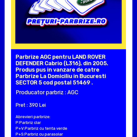
Parbrize AGC pentru LAND ROVER
DEFENDER Cabrio (L316), din 2005.
Produs pus in vanzare de catre
Parbrize La Domiciliu in Bucuresti
SECTOR 5 cod postal 51469 .
Producator parbriz : AGC
Pret : 390 Lei
Abrevieri parbrize:
P:Parbriz clar
P+V:Parbriz cu tenta verde
P+S:Parbriz cu parasolar