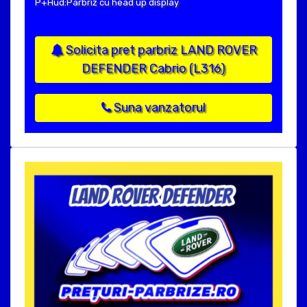
P+Hud:Parbriz cu head up display
Solicita pret parbriz LAND ROVER
DEFENDER Cabrio (L316)
Suna vanzatorul