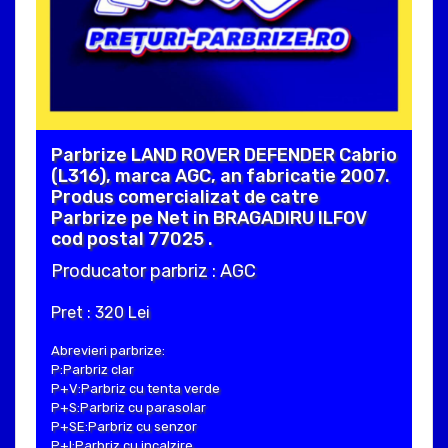
Parbrize LAND ROVER DEFENDER Cabrio
(L316), marca AGC, an fabricatie 2007.
Produs comercializat de catre
Parbrize pe Net in BRAGADIRU ILFOV
cod postal 77025 .
Producator parbriz : AGC
Pret : 320 Lei
Abrevieri parbrize:
P:Parbriz clar
P+V:Parbriz cu tenta verde
P+S:Parbriz cu parasolar
P+SE:Parbriz cu senzor
P+I:Parbriz cu incalzire