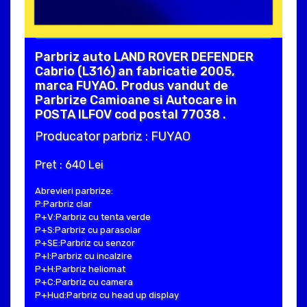
Parbriz auto LAND ROVER DEFENDER
Cabrio (L316) an fabricatie 2005,
marca FUYAO. Produs vandut de
Parbrize Camioane si Autocare in
POSTA ILFOV cod postal 77038 .
Producator parbriz : FUYAO
Pret : 640 Lei
Abrevieri parbrize:
P:Parbriz clar
P+V:Parbriz cu tenta verde
P+S:Parbriz cu parasolar
P+SE:Parbriz cu senzor
P+I:Parbriz cu incalzire
P+H:Parbriz heliomat
P+C:Parbriz cu camera
P+Hud:Parbriz cu head up display