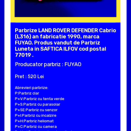
Parbrize LAND ROVER DEFENDER Cabrio
(L316) an fabricatie 1990, marca
FUYAO. Produs vandut de Parbriz
Luneta in SAFTICA ILFOV cod postal
77019 .
Producator parbriz : FUYAO
Pret : 520 Lei
Abrevieri parbrize:
P:Parbriz clar
P+V:Parbriz cu tenta verde
P+S:Parbriz cu parasolar
P+SE:Parbriz cu senzor
P+I:Parbriz cu incalzire
P+H:Parbriz heliomat
P+C:Parbriz cu camera