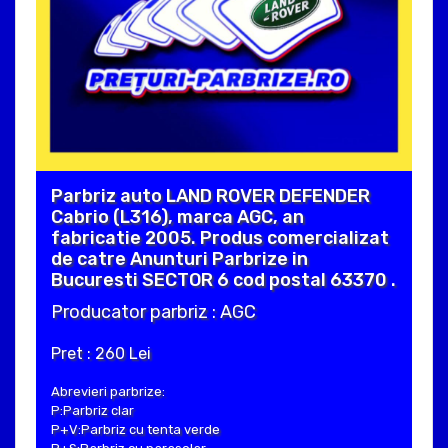
Parbriz auto LAND ROVER DEFENDER
Cabrio (L316), marca AGC, an
fabricatie 2005. Produs comercializat
de catre Anunturi Parbrize in
Bucuresti SECTOR 6 cod postal 63370 .
Producator parbriz : AGC
Pret : 260 Lei
Abrevieri parbrize:
P:Parbriz clar
P+V:Parbriz cu tenta verde