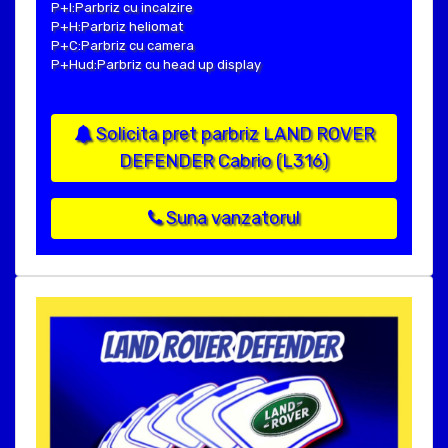
P+I:Parbriz cu incalzire
P+H:Parbriz heliomat
P+C:Parbriz cu camera
P+Hud:Parbriz cu head up display
Solicita pret parbriz LAND ROVER
DEFENDER Cabrio (L316)
Suna vanzatorul