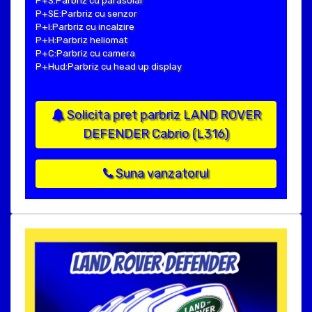
P+S:Parbriz cu parasolar
P+SE:Parbriz cu senzor
P+I:Parbriz cu incalzire
P+H:Parbriz heliomat
P+C:Parbriz cu camera
P+Hud:Parbriz cu head up display
Solicita pret parbriz LAND ROVER
DEFENDER Cabrio (L316)
Suna vanzatorul