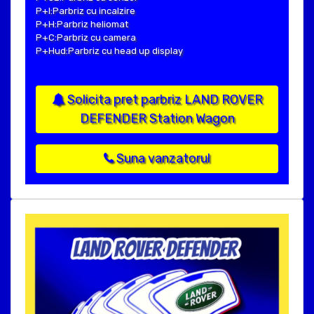
P+I:Parbriz cu incalzire
P+H:Parbriz heliomat
P+C:Parbriz cu camera
P+Hud:Parbriz cu head up display
Solicita pret parbriz LAND ROVER
DEFENDER Station Wagon
Suna vanzatorul