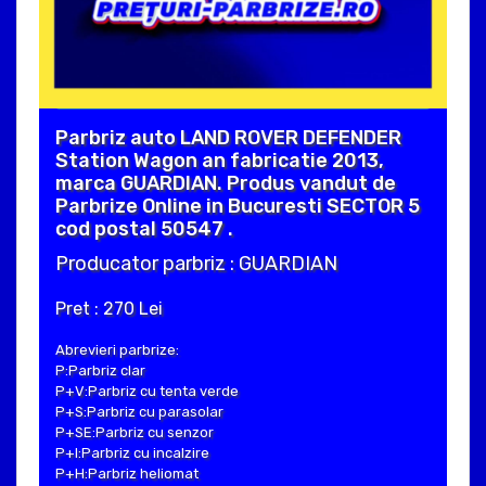
Parbriz auto LAND ROVER DEFENDER
Station Wagon an fabricatie 2013,
marca GUARDIAN. Produs vandut de
Parbrize Online in Bucuresti SECTOR 5
cod postal 50547 .
Producator parbriz : GUARDIAN
Pret : 270 Lei
Abrevieri parbrize:
P:Parbriz clar
P+V:Parbriz cu tenta verde
P+S:Parbriz cu parasolar
P+SE:Parbriz cu senzor
P+I:Parbriz cu incalzire
P+H:Parbriz heliomat