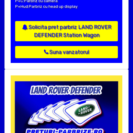
P+C:Parbriz cu camera
P+Hud:Parbriz cu head up display
Solicita pret parbriz LAND ROVER
DEFENDER Station Wagon
Suna vanzatorul