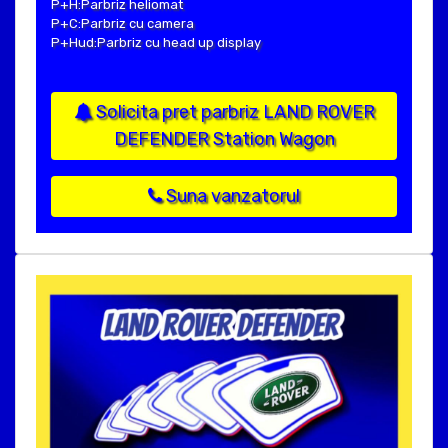
P+H:Parbriz heliomat
P+C:Parbriz cu camera
P+Hud:Parbriz cu head up display
Solicita pret parbriz LAND ROVER
DEFENDER Station Wagon
Suna vanzatorul