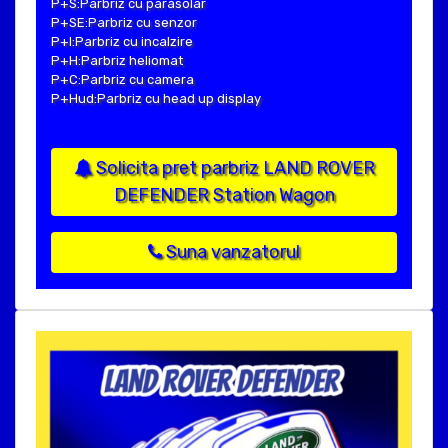
P+S:Parbriz cu parasolar
P+SE:Parbriz cu senzor
P+I:Parbriz cu incalzire
P+H:Parbriz heliomat
P+C:Parbriz cu camera
P+Hud:Parbriz cu head up display
Solicita pret parbriz LAND ROVER
DEFENDER Station Wagon
Suna vanzatorul