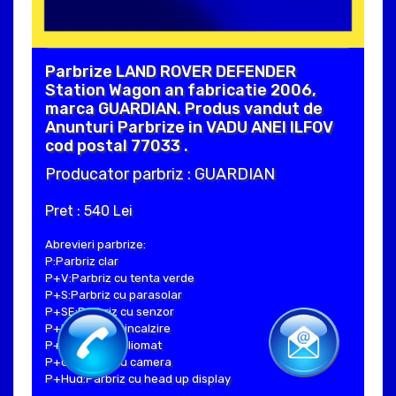
Parbrize LAND ROVER DEFENDER
Station Wagon an fabricatie 2006,
marca GUARDIAN. Produs vandut de
Anunturi Parbrize in VADU ANEI ILFOV
cod postal 77033 .
Producator parbriz : GUARDIAN
Pret : 540 Lei
Abrevieri parbrize:
P:Parbriz clar
P+V:Parbriz cu tenta verde
P+S:Parbriz cu parasolar
P+SE:Parbriz cu senzor
P+I:Parbriz cu incalzire
P+H:Parbriz heliomat
P+C:Parbriz cu camera
P+Hud:Parbriz cu head up display