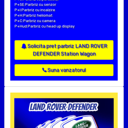
P+SE:Parbriz cu senzor
P+I:Parbriz cu incalzire
P+H:Parbriz heliomat
P+C:Parbriz cu camera
P+Hud:Parbriz cu head up display
Solicita pret parbriz LAND ROVER
DEFENDER Station Wagon
Suna vanzatorul