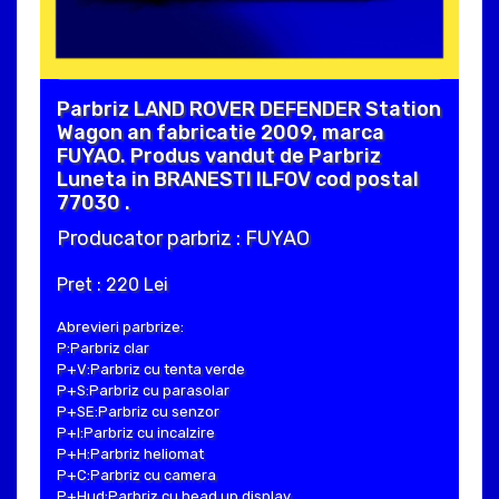
Parbriz LAND ROVER DEFENDER Station
Wagon an fabricatie 2009, marca
FUYAO. Produs vandut de Parbriz
Luneta in BRANESTI ILFOV cod postal
77030 .
Producator parbriz : FUYAO
Pret : 220 Lei
Abrevieri parbrize:
P:Parbriz clar
P+V:Parbriz cu tenta verde
P+S:Parbriz cu parasolar
P+SE:Parbriz cu senzor
P+I:Parbriz cu incalzire
P+H:Parbriz heliomat
P+C:Parbriz cu camera
P+Hud:Parbriz cu head up display