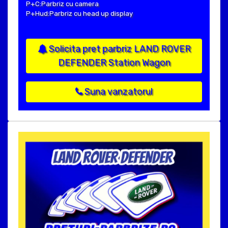
P+C:Parbriz cu camera
P+Hud:Parbriz cu head up display
Solicita pret parbriz LAND ROVER
DEFENDER Station Wagon
Suna vanzatorul