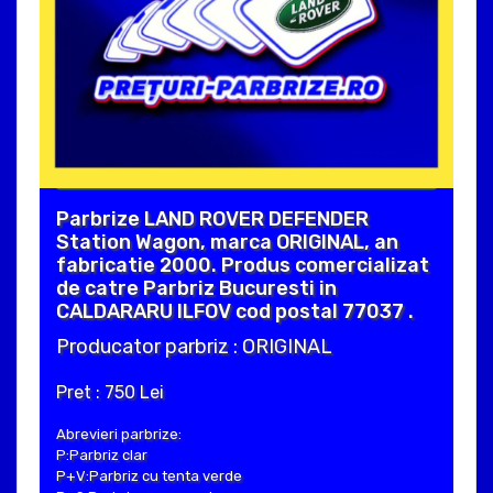
Parbrize LAND ROVER DEFENDER
Station Wagon, marca ORIGINAL, an
fabricatie 2000. Produs comercializat
de catre Parbriz Bucuresti in
CALDARARU ILFOV cod postal 77037 .
Producator parbriz : ORIGINAL
Pret : 750 Lei
Abrevieri parbrize:
P:Parbriz clar
P+V:Parbriz cu tenta verde