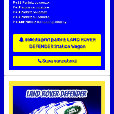
P+SE:Parbriz cu senzor
P+I:Parbriz cu incalzire
P+H:Parbriz heliomat
P+C:Parbriz cu camera
P+Hud:Parbriz cu head up display
Solicita pret parbriz LAND ROVER
DEFENDER Station Wagon
Suna vanzatorul