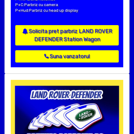
P+C:Parbriz cu camera
P+Hud:Parbriz cu head up display
Solicita pret parbriz LAND ROVER
DEFENDER Station Wagon
Suna vanzatorul