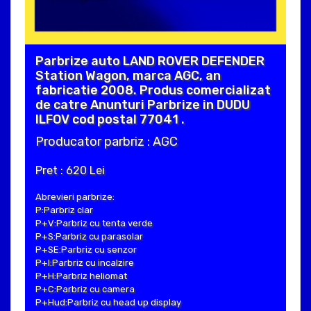
Parbrize auto LAND ROVER DEFENDER
Station Wagon, marca AGC, an
fabricatie 2008. Produs comercializat
de catre Anunturi Parbrize in DUDU
ILFOV cod postal 77041 .
Producator parbriz : AGC
Pret : 620 Lei
Abrevieri parbrize:
P:Parbriz clar
P+V:Parbriz cu tenta verde
P+S:Parbriz cu parasolar
P+SE:Parbriz cu senzor
P+I:Parbriz cu incalzire
P+H:Parbriz heliomat
P+C:Parbriz cu camera
P+Hud:Parbriz cu head up display