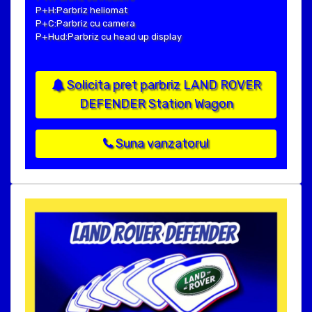
P+H:Parbriz heliomat
P+C:Parbriz cu camera
P+Hud:Parbriz cu head up display
Solicita pret parbriz LAND ROVER
DEFENDER Station Wagon
Suna vanzatorul