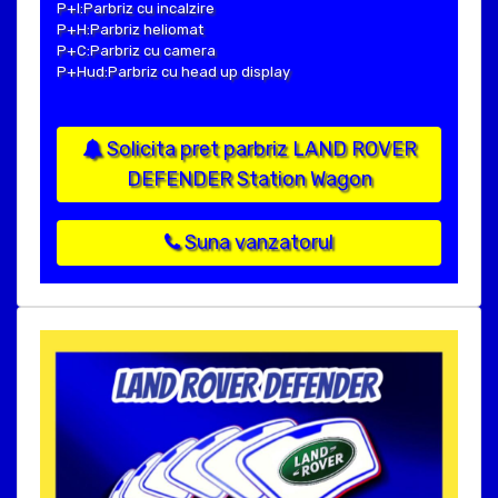
P+I:Parbriz cu incalzire
P+H:Parbriz heliomat
P+C:Parbriz cu camera
P+Hud:Parbriz cu head up display
Solicita pret parbriz LAND ROVER
DEFENDER Station Wagon
Suna vanzatorul