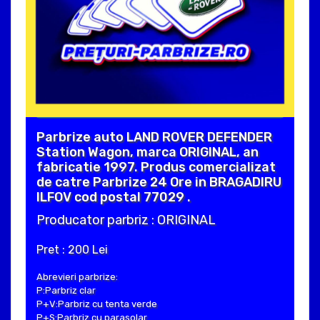
Parbrize auto LAND ROVER DEFENDER
Station Wagon, marca ORIGINAL, an
fabricatie 1997. Produs comercializat
de catre Parbrize 24 Ore in BRAGADIRU
ILFOV cod postal 77029 .
Producator parbriz : ORIGINAL
Pret : 200 Lei
Abrevieri parbrize:
P:Parbriz clar
P+V:Parbriz cu tenta verde
P+S:Parbriz cu parasolar