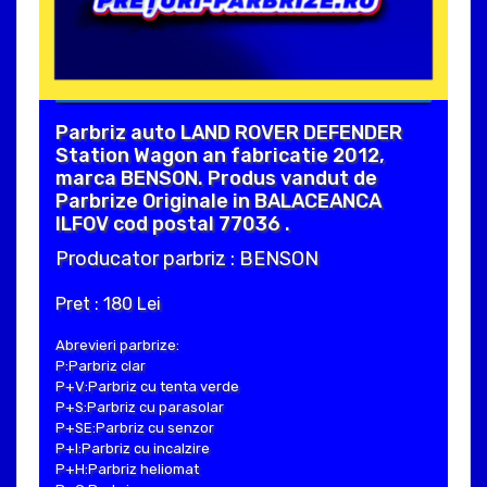
Parbriz auto LAND ROVER DEFENDER
Station Wagon an fabricatie 2012,
marca BENSON. Produs vandut de
Parbrize Originale in BALACEANCA
ILFOV cod postal 77036 .
Producator parbriz : BENSON
Pret : 180 Lei
Abrevieri parbrize:
P:Parbriz clar
P+V:Parbriz cu tenta verde
P+S:Parbriz cu parasolar
P+SE:Parbriz cu senzor
P+I:Parbriz cu incalzire
P+H:Parbriz heliomat