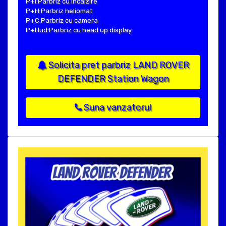
P+I:Parbriz cu incalzire
P+H:Parbriz heliomat
P+C:Parbriz cu camera
P+Hud:Parbriz cu head up display
Solicita pret parbriz LAND ROVER
DEFENDER Station Wagon
Suna vanzatorul