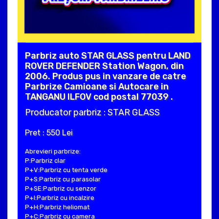
Parbriz auto STAR GLASS pentru LAND
ROVER DEFENDER Station Wagon, din
2006. Produs pus in vanzare de catre
Parbrize Camioane si Autocare in
TANGANU ILFOV cod postal 77039 .
Producator parbriz : STAR GLASS
Pret : 550 Lei
Abrevieri parbrize:
P:Parbriz clar
P+V:Parbriz cu tenta verde
P+S:Parbriz cu parasolar
P+SE:Parbriz cu senzor
P+I:Parbriz cu incalzire
P+H:Parbriz heliomat
P+C:Parbriz cu camera