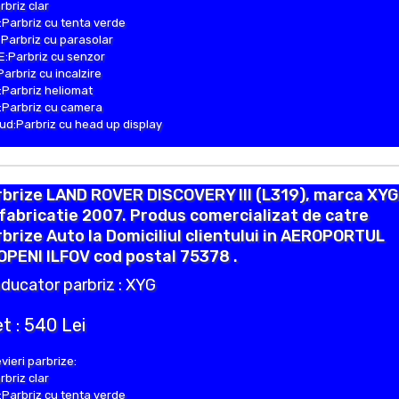
rbriz clar
Parbriz cu tenta verde
Parbriz cu parasolar
:Parbriz cu senzor
Parbriz cu incalzire
Parbriz heliomat
Parbriz cu camera
d:Parbriz cu head up display
brize LAND ROVER DISCOVERY III (L319), marca XYG
fabricatie 2007. Produs comercializat de catre
brize Auto la Domiciliul clientului in AEROPORTUL
PENI ILFOV cod postal 75378 .
ducator parbriz : XYG
t : 540 Lei
vieri parbrize:
rbriz clar
Parbriz cu tenta verde