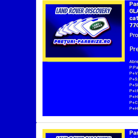
Pa
GLA
cat
770
Pro
Pre
Abre
P:Pa
P+V:
P+S:
P+SE
P+I:
P+H:
P+C:
P+Hu
Par