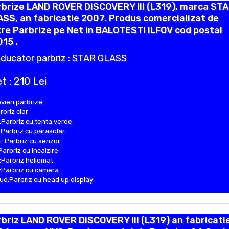
rbrize LAND ROVER DISCOVERY III (L319), marca ST
SS, an fabricatie 2007. Produs comercializat de
re Parbrize pe Net in BALOTESTI ILFOV cod postal
15 .
ducator parbriz : STAR GLASS
t : 210 Lei
vieri parbrize:
rbriz clar
Parbriz cu tenta verde
Parbriz cu parasolar
:Parbriz cu senzor
Parbriz cu incalzire
Parbriz heliomat
Parbriz cu camera
d:Parbriz cu head up display
briz LAND ROVER DISCOVERY III (L319) an fabricati