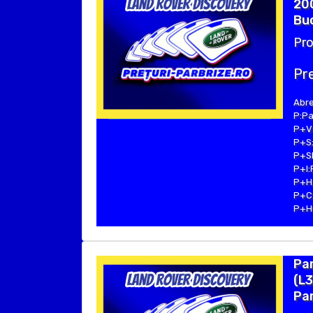
200
Buc
Pro
Pre
Abre
P:Pa
P+V:
P+S:
P+SE
P+I:
P+H:
P+C:
P+Hu
Pa
(L3
Par