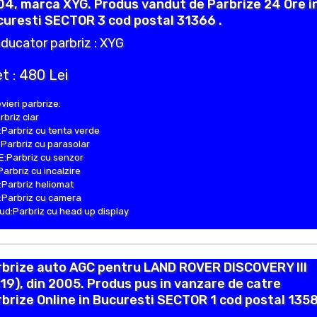
4, marca XYG. Produs vandut de Parbrize 24 Ore i
uresti SECTOR 3 cod postal 31366 .
ducator parbriz : XYG
t : 480 Lei
vieri parbrize:
rbriz clar
Parbriz cu tenta verde
Parbriz cu parasolar
:Parbriz cu senzor
Parbriz cu incalzire
Parbriz heliomat
Parbriz cu camera
d:Parbriz cu head up display
rbrize auto AGC pentru LAND ROVER DISCOVERY III
19), din 2005. Produs pus in vanzare de catre
brize Online in Bucuresti SECTOR 1 cod postal 1358