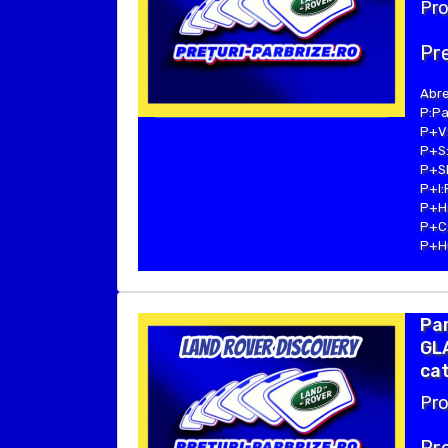
Pro
Pre
Abre
P:Pa
P+V:
P+S:
P+SE
P+I:
P+H:
P+C:
P+Hu
Par
GLA
cat
Pro