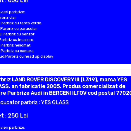
t : 680 Lei
vieri parbrize:
rbriz clar
Parbriz cu tenta verde
Parbriz cu parasolar
:Parbriz cu senzor
Parbriz cu incalzire
Parbriz heliomat
Parbriz cu camera
d:Parbriz cu head up display
briz LAND ROVER DISCOVERY III (L319), marca YES
SS, an fabricatie 2005. Produs comercializat de
re Parbrize Audi in BERCENI ILFOV cod postal 77020
ducator parbriz : YES GLASS
t : 250 Lei
vieri parbrize: