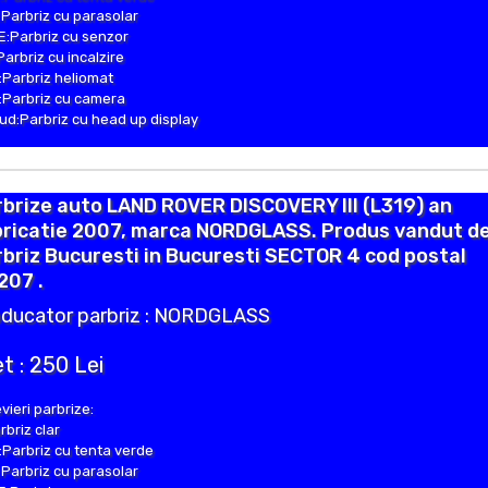
Parbriz cu parasolar
:Parbriz cu senzor
Parbriz cu incalzire
Parbriz heliomat
Parbriz cu camera
d:Parbriz cu head up display
brize auto LAND ROVER DISCOVERY III (L319) an
bricatie 2007, marca NORDGLASS. Produs vandut d
briz Bucuresti in Bucuresti SECTOR 4 cod postal
207 .
ducator parbriz : NORDGLASS
t : 250 Lei
vieri parbrize:
rbriz clar
Parbriz cu tenta verde
Parbriz cu parasolar