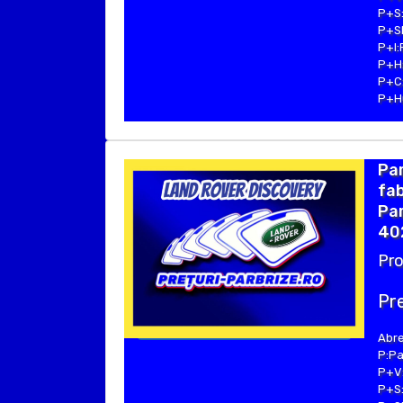
P+S:
P+SE
P+I:
P+H:
P+C:
P+Hu
Par
fa
Par
40
Pro
Pre
Abre
P:Pa
P+V:
P+S: