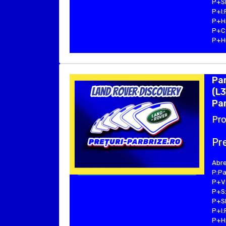
P+SE
P+I:
P+H:
P+C:
P+Hu
Pa
(L3
Par
Pro
Pre
Abre
P:Pa
P+V:
P+S:
P+SE
P+I:
P+H: