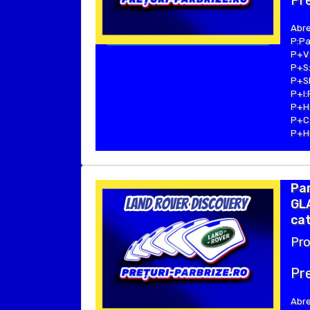
Pre
Abre
P:Pa
P+V:
P+S:
P+SE
P+I:
P+H:
P+C:
P+Hu
Par
GLA
cat
Pro
Pre
Abre