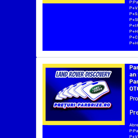
P:Pa
P+V:
P+S:
P+SE
P+I:
P+H:
P+C:
P+Hu
Par
an 
Par
OTO
Pro
Pre
Abre
P:Pa
P+V: