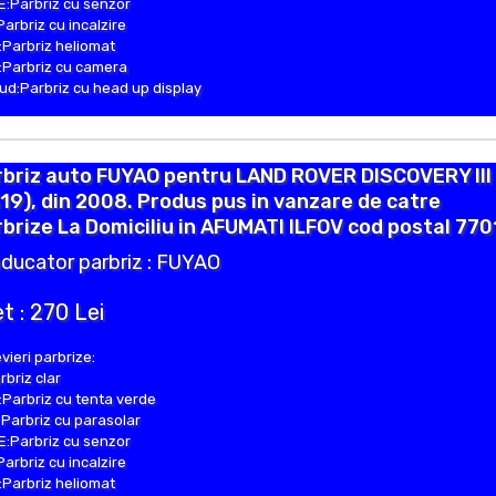
:Parbriz cu senzor
Parbriz cu incalzire
Parbriz heliomat
Parbriz cu camera
d:Parbriz cu head up display
rbriz auto FUYAO pentru LAND ROVER DISCOVERY III
19), din 2008. Produs pus in vanzare de catre
brize La Domiciliu in AFUMATI ILFOV cod postal 7701
ducator parbriz : FUYAO
t : 270 Lei
vieri parbrize:
rbriz clar
Parbriz cu tenta verde
Parbriz cu parasolar
:Parbriz cu senzor
Parbriz cu incalzire
Parbriz heliomat