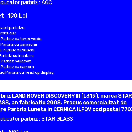
ducator parbriz : AGC
t : 190 Lei
vieri parbrize:
rbriz clar
Parbriz cu tenta verde
Parbriz cu parasolar
:Parbriz cu senzor
Parbriz cu incalzire
Parbriz heliomat
Parbriz cu camera
d:Parbriz cu head up display
briz LAND ROVER DISCOVERY III (L319), marca STAR
SS, an fabricatie 2008. Produs comercializat de
re Parbriz Luneta in CERNICA ILFOV cod postal 770
ducator parbriz : STAR GLASS