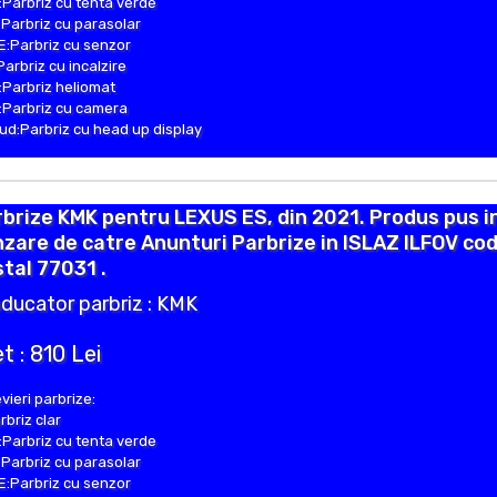
Parbriz cu tenta verde
Parbriz cu parasolar
:Parbriz cu senzor
Parbriz cu incalzire
Parbriz heliomat
Parbriz cu camera
d:Parbriz cu head up display
brize KMK pentru LEXUS ES, din 2021. Produs pus i
zare de catre Anunturi Parbrize in ISLAZ ILFOV co
tal 77031 .
ducator parbriz : KMK
t : 810 Lei
vieri parbrize:
rbriz clar
Parbriz cu tenta verde
Parbriz cu parasolar
:Parbriz cu senzor