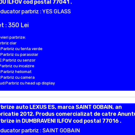
U ILFOV cod postal 77041 .
ducator parbriz : YES GLASS
t : 350 Lei
vieri parbrize:
rbriz clar
Parbriz cu tenta verde
Parbriz cu parasolar
:Parbriz cu senzor
Parbriz cu incalzire
Parbriz heliomat
Parbriz cu camera
d:Parbriz cu head up display
rbrize auto LEXUS ES, marca SAINT GOBAIN, an
ricatie 2012. Produs comercializat de catre Anunt
brize in DUMBRAVENI ILFOV cod postal 77016 .
ducator parbriz : SAINT GOBAIN