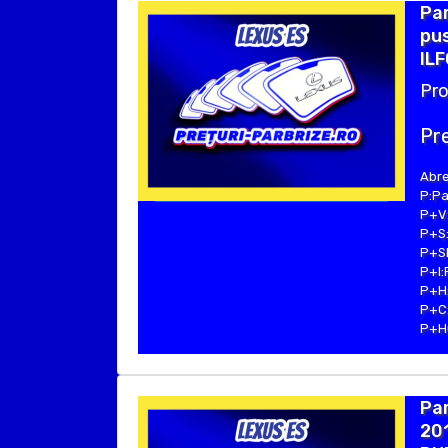
Par
pus
ILF
Pro
Pre
Abre
P:Pa
P+V:
P+S:
P+SE
P+I:
P+H:
P+C:
P+Hu
Par
201