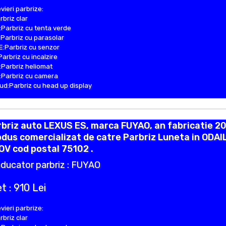
vieri parbrize:
rbriz clar
Parbriz cu tenta verde
Parbriz cu parasolar
:Parbriz cu senzor
Parbriz cu incalzire
Parbriz heliomat
Parbriz cu camera
d:Parbriz cu head up display
briz auto LEXUS ES, marca FUYAO, an fabricatie 20
dus comercializat de catre Parbriz Luneta in ODAI
OV cod postal 75102 .
ducator parbriz : FUYAO
t : 910 Lei
vieri parbrize:
rbriz clar