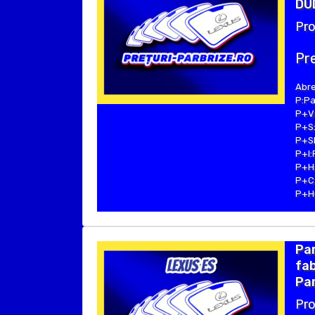
DUD
Pro
Pre
Abre
P:Pa
P+V:
P+S:
P+SE
P+I:
P+H:
P+C:
P+Hu
Pa
fab
Par
Pro