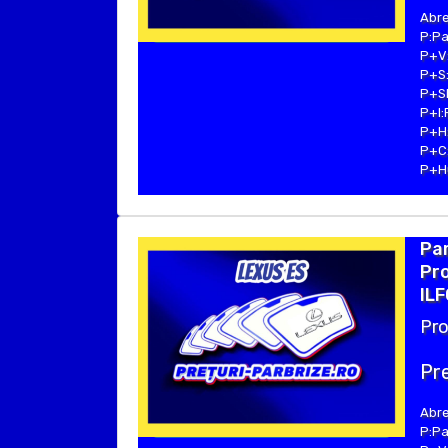
Abre
P:Pa
P+V:
P+S:
P+SE
P+I:
P+H:
P+C:
P+Hu
Par
Pro
ILF
Pro
Pre
Abre
P:Pa