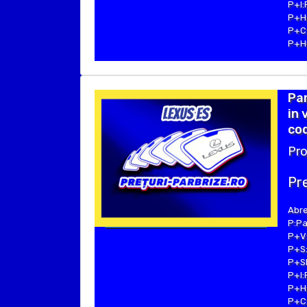
P+I:
P+H:
P+C:
P+Hu
Pa
in 
cod
Pro
Pre
Abre
P:Pa
P+V:
P+S:
P+SE
P+I:
P+H:
P+C: