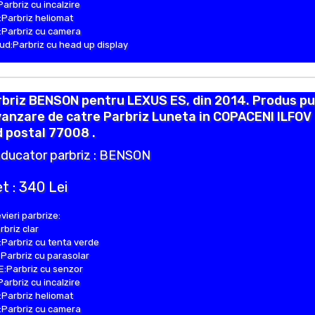
Parbriz cu incalzire
Parbriz heliomat
Parbriz cu camera
d:Parbriz cu head up display
rbriz BENSON pentru LEXUS ES, din 2014. Produs p
vanzare de catre Parbriz Luneta in COPACENI ILFOV
 postal 77008 .
ducator parbriz : BENSON
t : 340 Lei
vieri parbrize:
rbriz clar
Parbriz cu tenta verde
Parbriz cu parasolar
:Parbriz cu senzor
Parbriz cu incalzire
Parbriz heliomat
Parbriz cu camera