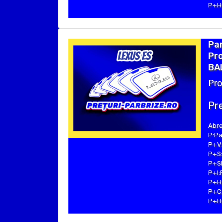
P+Hu
Par
Pro
BA
Pro
Pre
Abre
P:Pa
P+V:
P+S:
P+SE
P+I:
P+H:
P+C:
P+Hu