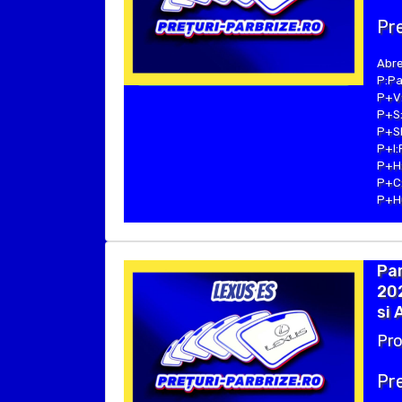
Pre
Abre
P:Pa
P+V:
P+S:
P+SE
P+I:
P+H:
P+C:
P+Hu
Par
202
si 
Pro
Pre