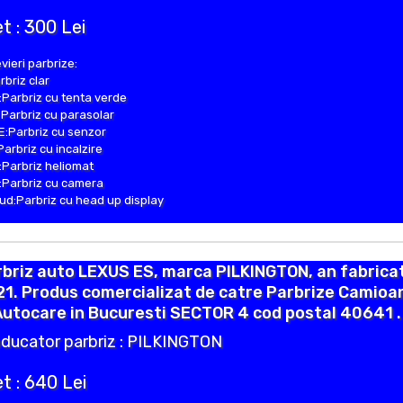
t : 300 Lei
vieri parbrize:
rbriz clar
Parbriz cu tenta verde
Parbriz cu parasolar
:Parbriz cu senzor
Parbriz cu incalzire
Parbriz heliomat
Parbriz cu camera
d:Parbriz cu head up display
briz auto LEXUS ES, marca PILKINGTON, an fabrica
1. Produs comercializat de catre Parbrize Camioa
Autocare in Bucuresti SECTOR 4 cod postal 40641 .
ducator parbriz : PILKINGTON
t : 640 Lei