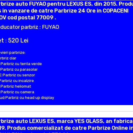
brize auto FUYAO pentru LEXUS ES, din 2015. Prod
 in vanzare de catre Parbrize 24 Ore in COPACENI
OV cod postal 77009 .
ducator parbriz : FUYAO
t : 520 Lei
vieri parbrize:
rbriz clar
Parbriz cu tenta verde
Parbriz cu parasolar
:Parbriz cu senzor
Parbriz cu incalzire
Parbriz heliomat
Parbriz cu camera
d:Parbriz cu head up display
brize auto LEXUS ES, marca YES GLASS, an fabrica
9. Produs comercializat de catre Parbrize Online i