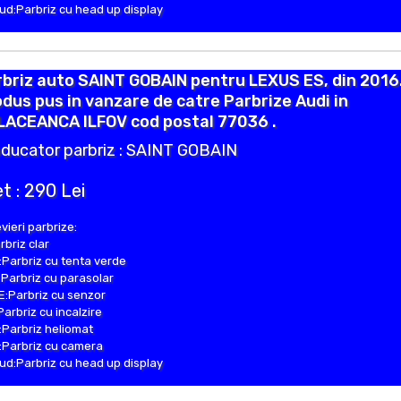
d:Parbriz cu head up display
briz auto SAINT GOBAIN pentru LEXUS ES, din 2016
dus pus in vanzare de catre Parbrize Audi in
LACEANCA ILFOV cod postal 77036 .
ducator parbriz : SAINT GOBAIN
t : 290 Lei
vieri parbrize:
rbriz clar
Parbriz cu tenta verde
Parbriz cu parasolar
:Parbriz cu senzor
Parbriz cu incalzire
Parbriz heliomat
Parbriz cu camera
d:Parbriz cu head up display