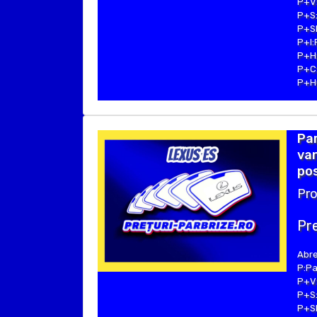
P+V:
P+S:
P+SE
P+I:
P+H:
P+C:
P+Hu
Par
van
pos
Pro
Pre
Abre
P:Pa
P+V:
P+S:
P+SE