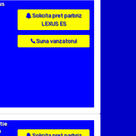
us
Solicita pret parbriz
LEXUS ES
Suna vanzatorul
tie
n
Solicita pret parbriz