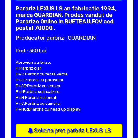
Parbriz LEXUS LS an fabricatie 1994,
marca GUARDIAN. Produs vandut de
Parbrize Online in BUFTEA ILFOV cod
postal 70000 .
Producator parbriz : GUARDIAN
Pret : 550 Lei
Abrevieri parbrize:
P:Parbriz clar
P+V:Parbriz cu tenta verde
P+S:Parbriz cu parasolar
P+SE:Parbriz cu senzor
P+I:Parbriz cu incalzire
P+H:Parbriz heliomat
P+C:Parbriz cu camera
P+Hud:Parbriz cu head up display
Solicita pret parbriz LEXUS LS