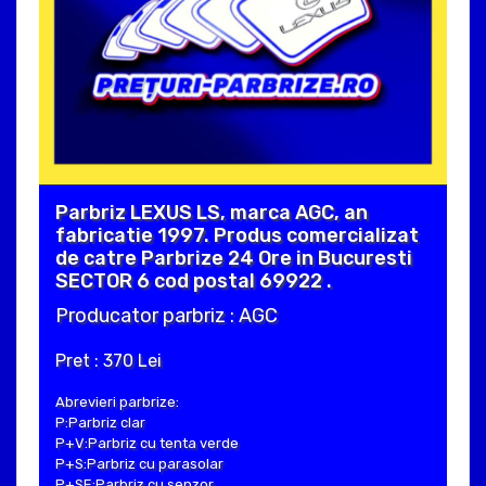
Parbriz LEXUS LS, marca AGC, an
fabricatie 1997. Produs comercializat
de catre Parbrize 24 Ore in Bucuresti
SECTOR 6 cod postal 69922 .
Producator parbriz : AGC
Pret : 370 Lei
Abrevieri parbrize:
P:Parbriz clar
P+V:Parbriz cu tenta verde
P+S:Parbriz cu parasolar
P+SE:Parbriz cu senzor