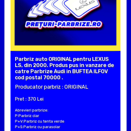
Parbriz auto ORIGINAL pentru LEXUS
LS, din 2000. Produs pus in vanzare de
catre Parbrize Audi in BUFTEA ILFOV
cod postal 70000 .
Producator parbriz : ORIGINAL
Pret : 370 Lei
Abrevieri parbrize:
P:Parbriz clar
P+V:Parbriz cu tenta verde
P+S:Parbriz cu parasolar