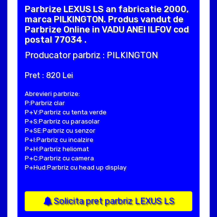
Parbrize LEXUS LS an fabricatie 2000,
marca PILKINGTON. Produs vandut de
Parbrize Online in VADU ANEI ILFOV cod
postal 77034 .
Producator parbriz : PILKINGTON
Pret : 820 Lei
Abrevieri parbrize:
P:Parbriz clar
P+V:Parbriz cu tenta verde
P+S:Parbriz cu parasolar
P+SE:Parbriz cu senzor
P+I:Parbriz cu incalzire
P+H:Parbriz heliomat
P+C:Parbriz cu camera
P+Hud:Parbriz cu head up display
Solicita pret parbriz LEXUS LS