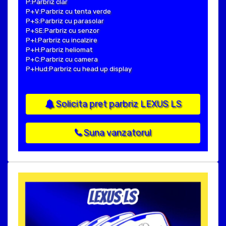
P:Parbriz clar
P+V:Parbriz cu tenta verde
P+S:Parbriz cu parasolar
P+SE:Parbriz cu senzor
P+I:Parbriz cu incalzire
P+H:Parbriz heliomat
P+C:Parbriz cu camera
P+Hud:Parbriz cu head up display
Solicita pret parbriz LEXUS LS
Suna vanzatorul