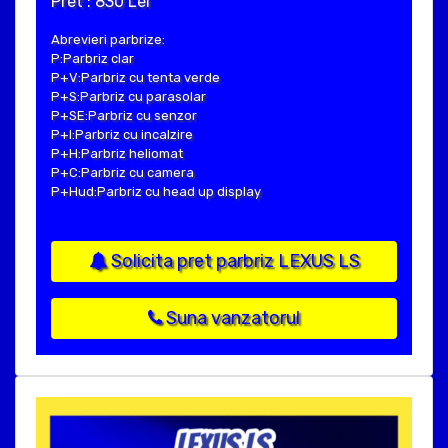
Pret : 830 Lei
Abrevieri parbrize:
P:Parbriz clar
P+V:Parbriz cu tenta verde
P+S:Parbriz cu parasolar
P+SE:Parbriz cu senzor
P+I:Parbriz cu incalzire
P+H:Parbriz heliomat
P+C:Parbriz cu camera
P+Hud:Parbriz cu head up display
Solicita pret parbriz LEXUS LS
Suna vanzatorul