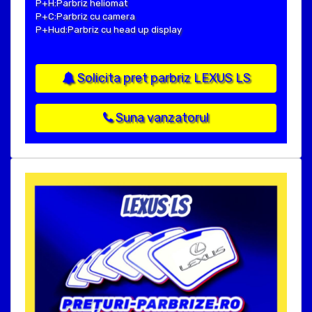
P+H:Parbriz heliomat
P+C:Parbriz cu camera
P+Hud:Parbriz cu head up display
Solicita pret parbriz LEXUS LS
Suna vanzatorul