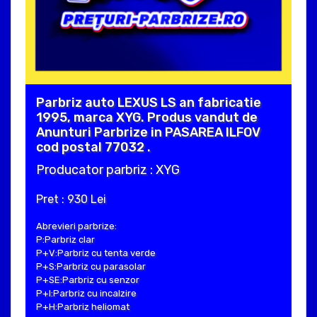
Parbriz auto LEXUS LS an fabricatie
1995, marca XYG. Produs vandut de
Anunturi Parbrize in PASAREA ILFOV
cod postal 77032 .
Producator parbriz : XYG
Pret : 930 Lei
Abrevieri parbrize:
P:Parbriz clar
P+V:Parbriz cu tenta verde
P+S:Parbriz cu parasolar
P+SE:Parbriz cu senzor
P+I:Parbriz cu incalzire
P+H:Parbriz heliomat