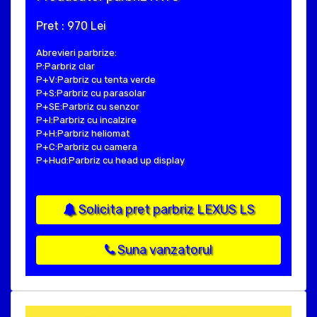
Pret : 970 Lei
Abrevieri parbrize:
P:Parbriz clar
P+V:Parbriz cu tenta verde
P+S:Parbriz cu parasolar
P+SE:Parbriz cu senzor
P+I:Parbriz cu incalzire
P+H:Parbriz heliomat
P+C:Parbriz cu camera
P+Hud:Parbriz cu head up display
Solicita pret parbriz LEXUS LS
Suna vanzatorul