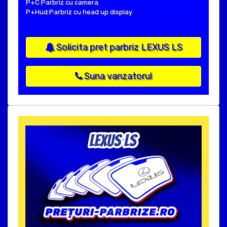
P+C:Parbriz cu camera
P+Hud:Parbriz cu head up display
Solicita pret parbriz LEXUS LS
Suna vanzatorul