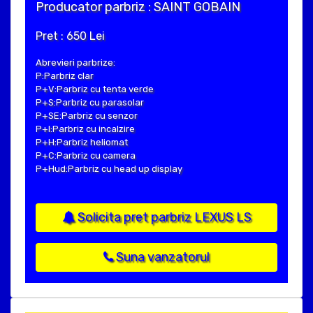
Producator parbriz : SAINT GOBAIN
Pret : 650 Lei
Abrevieri parbrize:
P:Parbriz clar
P+V:Parbriz cu tenta verde
P+S:Parbriz cu parasolar
P+SE:Parbriz cu senzor
P+I:Parbriz cu incalzire
P+H:Parbriz heliomat
P+C:Parbriz cu camera
P+Hud:Parbriz cu head up display
Solicita pret parbriz LEXUS LS
Suna vanzatorul