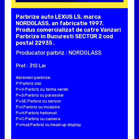
Parbrize auto LEXUS LS, marca
NORDGLASS, an fabricatie 1997.
Produs comercializat de catre Vanzari
Parbrize in Bucuresti SECTOR 2 cod
postal 22935 .
Producator parbriz : NORDGLASS
Pret : 310 Lei
Abrevieri parbrize:
P:Parbriz clar
P+V:Parbriz cu tenta verde
P+S:Parbriz cu parasolar
P+SE:Parbriz cu senzor
P+I:Parbriz cu incalzire
P+H:Parbriz heliomat
P+C:Parbriz cu camera
P+Hud:Parbriz cu head up display