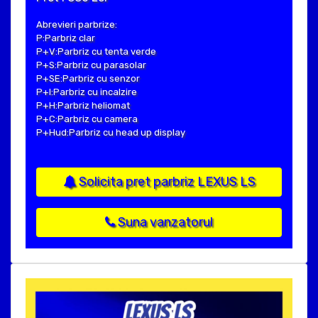
Abrevieri parbrize:
P:Parbriz clar
P+V:Parbriz cu tenta verde
P+S:Parbriz cu parasolar
P+SE:Parbriz cu senzor
P+I:Parbriz cu incalzire
P+H:Parbriz heliomat
P+C:Parbriz cu camera
P+Hud:Parbriz cu head up display
Solicita pret parbriz LEXUS LS
Suna vanzatorul