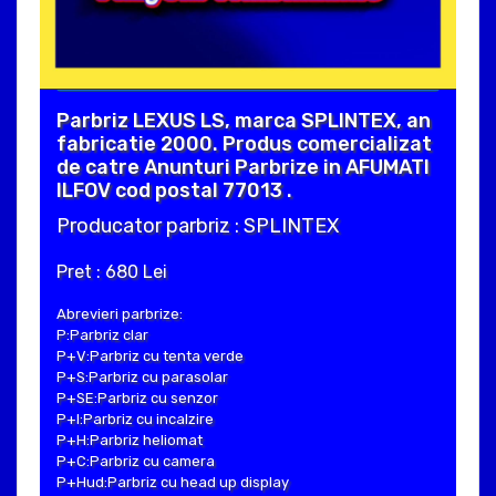
Parbriz LEXUS LS, marca SPLINTEX, an
fabricatie 2000. Produs comercializat
de catre Anunturi Parbrize in AFUMATI
ILFOV cod postal 77013 .
Producator parbriz : SPLINTEX
Pret : 680 Lei
Abrevieri parbrize:
P:Parbriz clar
P+V:Parbriz cu tenta verde
P+S:Parbriz cu parasolar
P+SE:Parbriz cu senzor
P+I:Parbriz cu incalzire
P+H:Parbriz heliomat
P+C:Parbriz cu camera
P+Hud:Parbriz cu head up display