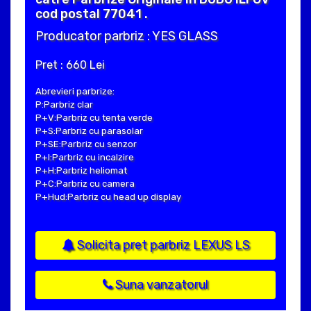
cod postal 77041 .
Producator parbriz : YES GLASS
Pret : 660 Lei
Abrevieri parbrize:
P:Parbriz clar
P+V:Parbriz cu tenta verde
P+S:Parbriz cu parasolar
P+SE:Parbriz cu senzor
P+I:Parbriz cu incalzire
P+H:Parbriz heliomat
P+C:Parbriz cu camera
P+Hud:Parbriz cu head up display
Solicita pret parbriz LEXUS LS
Suna vanzatorul