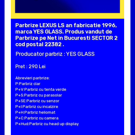
Parbrize LEXUS LS an fabricatie 1996,
marca YES GLASS. Produs vandut de
Parbrize pe Net in Bucuresti SECTOR 2
cod postal 22382 .
Producator parbriz : YES GLASS
Pret : 290 Lei
Abrevieri parbrize:
P:Parbriz clar
P+V:Parbriz cu tenta verde
P+S:Parbriz cu parasolar
P+SE:Parbriz cu senzor
P+I:Parbriz cu incalzire
P+H:Parbriz heliomat
P+C:Parbriz cu camera
P+Hud:Parbriz cu head up display