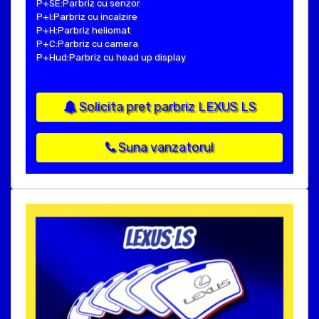
P+SE:Parbriz cu senzor
P+I:Parbriz cu incalzire
P+H:Parbriz heliomat
P+C:Parbriz cu camera
P+Hud:Parbriz cu head up display
Solicita pret parbriz LEXUS LS
Suna vanzatorul