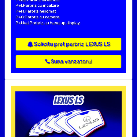
P+I:Parbriz cu incalzire
P+H:Parbriz heliomat
P+C:Parbriz cu camera
P+Hud:Parbriz cu head up display
Solicita pret parbriz LEXUS LS
Suna vanzatorul