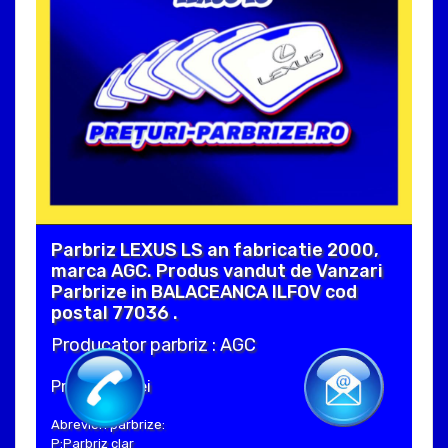
Parbriz LEXUS LS an fabricatie 2000,
marca AGC. Produs vandut de Vanzari
Parbrize in BALACEANCA ILFOV cod
postal 77036 .
Producator parbriz : AGC
Pret : 820 Lei
Abrevieri parbrize:
P:Parbriz clar