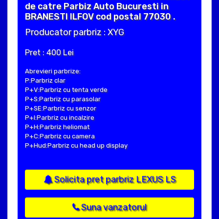
de catre Parbiz Auto Bucuresti in
BRANESTI ILFOV cod postal 77030 .
Producator parbriz : XYG
Pret : 400 Lei
Abrevieri parbrize:
P:Parbriz clar
P+V:Parbriz cu tenta verde
P+S:Parbriz cu parasolar
P+SE:Parbriz cu senzor
P+I:Parbriz cu incalzire
P+H:Parbriz heliomat
P+C:Parbriz cu camera
P+Hud:Parbriz cu head up display
Solicita pret parbriz LEXUS LS
Suna vanzatorul