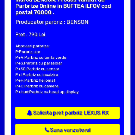
Parbrize Online in BUFTEA ILFOV cod
postal 70000 .
Producator parbriz : BENSON
Pret : 790 Lei
Abrevieri parbrize:
P:Parbriz clar
P+V:Parbriz cu tenta verde
P+S:Parbriz cu parasolar
P+SE:Parbriz cu senzor
P+I:Parbriz cu incalzire
P+H:Parbriz heliomat
P+C:Parbriz cu camera
P+Hud:Parbriz cu head up display
Solicita pret parbriz LEXUS RX
Suna vanzatorul