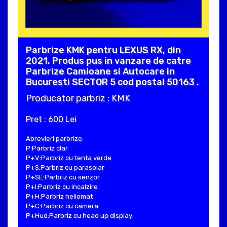
Parbrize KMK pentru LEXUS RX, din
2021. Produs pus in vanzare de catre
Parbrize Camioane si Autocare in
Bucuresti SECTOR 5 cod postal 50163 .
Producator parbriz : KMK
Pret : 600 Lei
Abrevieri parbrize:
P:Parbriz clar
P+V:Parbriz cu tenta verde
P+S:Parbriz cu parasolar
P+SE:Parbriz cu senzor
P+I:Parbriz cu incalzire
P+H:Parbriz heliomat
P+C:Parbriz cu camera
P+Hud:Parbriz cu head up display