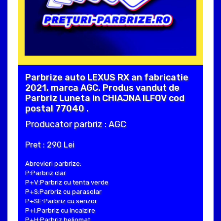
Parbrize auto LEXUS RX an fabricatie
2021, marca AGC. Produs vandut de
Parbriz Luneta in CHIAJNA ILFOV cod
postal 77040 .
Producator parbriz : AGC
Pret : 290 Lei
Abrevieri parbrize:
P:Parbriz clar
P+V:Parbriz cu tenta verde
P+S:Parbriz cu parasolar
P+SE:Parbriz cu senzor
P+I:Parbriz cu incalzire
P+H:Parbriz heliomat