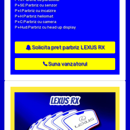
P+SE:Parbriz cu senzor
P+I:Parbriz cu incalzire
P+H:Parbriz heliomat
P+C:Parbriz cu camera
P+Hud:Parbriz cu head up display
Solicita pret parbriz LEXUS RX
Suna vanzatorul