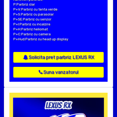
P:Parbriz clar
P+V:Parbriz cu tenta verde
P+S:Parbriz cu parasolar
P+SE:Parbriz cu senzor
P+I:Parbriz cu incalzire
P+H:Parbriz heliomat
P+C:Parbriz cu camera
P+Hud:Parbriz cu head up display
Solicita pret parbriz LEXUS RX
Suna vanzatorul