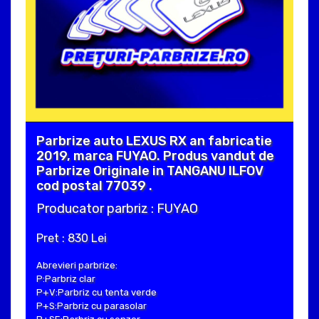
Parbrize auto LEXUS RX an fabricatie
2019, marca FUYAO. Produs vandut de
Parbrize Originale in TANGANU ILFOV
cod postal 77039 .
Producator parbriz : FUYAO
Pret : 830 Lei
Abrevieri parbrize:
P:Parbriz clar
P+V:Parbriz cu tenta verde
P+S:Parbriz cu parasolar