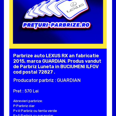
Parbrize auto LEXUS RX an fabricatie
2015, marca GUARDIAN. Produs vandut
de Parbriz Luneta in BUCIUMENI ILFOV
cod postal 72827 .
Producator parbriz : GUARDIAN
Pret : 570 Lei
Abrevieri parbrize:
P:Parbriz clar
P+V:Parbriz cu tenta verde
P+S:Parbriz cu parasolar