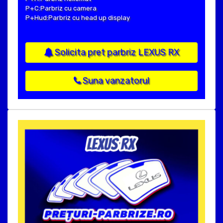
P+C:Parbriz cu camera
P+Hud:Parbriz cu head up display
Solicita pret parbriz LEXUS RX
Suna vanzatorul