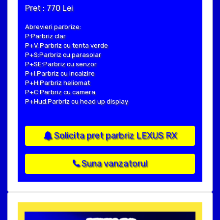
Pret : 770 Lei
Abrevieri parbrize:
P:Parbriz clar
P+V:Parbriz cu tenta verde
P+S:Parbriz cu parasolar
P+SE:Parbriz cu senzor
P+I:Parbriz cu incalzire
P+H:Parbriz heliomat
P+C:Parbriz cu camera
P+Hud:Parbriz cu head up display
Solicita pret parbriz LEXUS RX
Suna vanzatorul