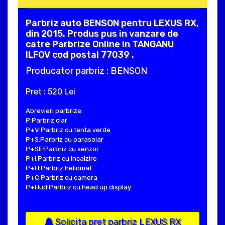
Parbriz auto BENSON pentru LEXUS RX,
din 2015. Produs pus in vanzare de
catre Parbrize Online in TANGANU
ILFOV cod postal 77039 .
Producator parbriz : BENSON
Pret : 520 Lei
Abrevieri parbrize:
P:Parbriz clar
P+V:Parbriz cu tenta verde
P+S:Parbriz cu parasolar
P+SE:Parbriz cu senzor
P+I:Parbriz cu incalzire
P+H:Parbriz heliomat
P+C:Parbriz cu camera
P+Hud:Parbriz cu head up display
Solicita pret parbriz LEXUS RX