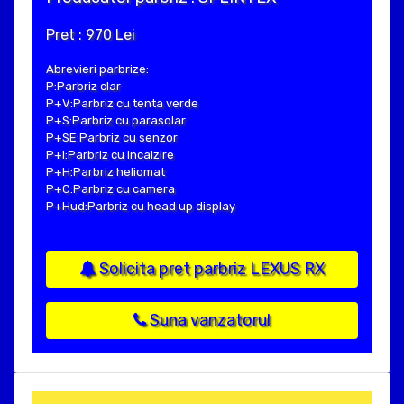
Pret : 970 Lei
Abrevieri parbrize:
P:Parbriz clar
P+V:Parbriz cu tenta verde
P+S:Parbriz cu parasolar
P+SE:Parbriz cu senzor
P+I:Parbriz cu incalzire
P+H:Parbriz heliomat
P+C:Parbriz cu camera
P+Hud:Parbriz cu head up display
Solicita pret parbriz LEXUS RX
Suna vanzatorul