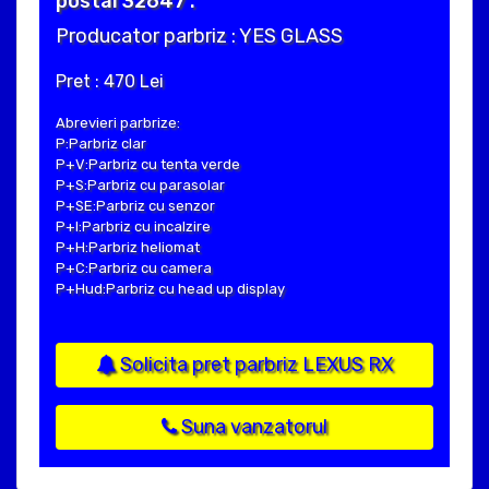
postal 32647 .
Producator parbriz : YES GLASS
Pret : 470 Lei
Abrevieri parbrize:
P:Parbriz clar
P+V:Parbriz cu tenta verde
P+S:Parbriz cu parasolar
P+SE:Parbriz cu senzor
P+I:Parbriz cu incalzire
P+H:Parbriz heliomat
P+C:Parbriz cu camera
P+Hud:Parbriz cu head up display
Solicita pret parbriz LEXUS RX
Suna vanzatorul