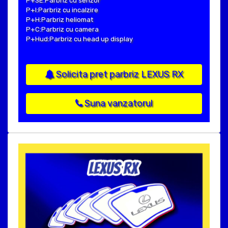
P+SE:Parbriz cu senzor
P+I:Parbriz cu incalzire
P+H:Parbriz heliomat
P+C:Parbriz cu camera
P+Hud:Parbriz cu head up display
Solicita pret parbriz LEXUS RX
Suna vanzatorul