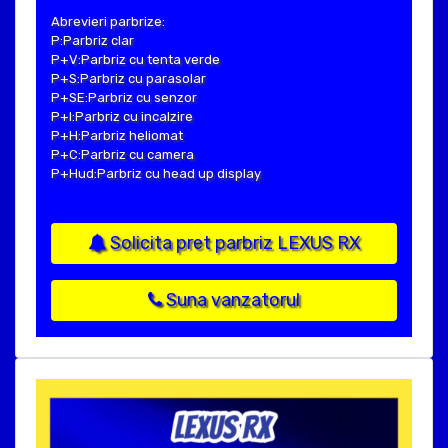
Abrevieri parbrize:
P:Parbriz clar
P+V:Parbriz cu tenta verde
P+S:Parbriz cu parasolar
P+SE:Parbriz cu senzor
P+I:Parbriz cu incalzire
P+H:Parbriz heliomat
P+C:Parbriz cu camera
P+Hud:Parbriz cu head up display
Solicita pret parbriz LEXUS RX
Suna vanzatorul