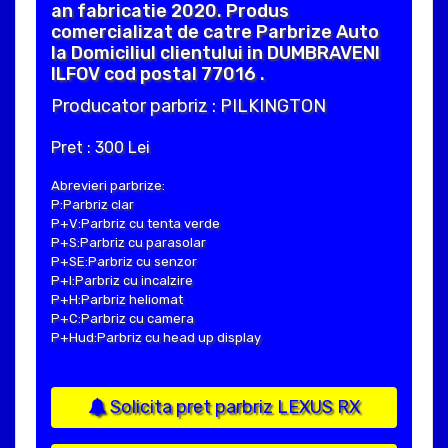
an fabricatie 2020. Produs
comercializat de catre Parbrize Auto
la Domiciliul clientului in DUMBRAVENI
ILFOV cod postal 77016 .
Producator parbriz : PILKINGTON
Pret : 300 Lei
Abrevieri parbrize:
P:Parbriz clar
P+V:Parbriz cu tenta verde
P+S:Parbriz cu parasolar
P+SE:Parbriz cu senzor
P+I:Parbriz cu incalzire
P+H:Parbriz heliomat
P+C:Parbriz cu camera
P+Hud:Parbriz cu head up display
Solicita pret parbriz LEXUS RX