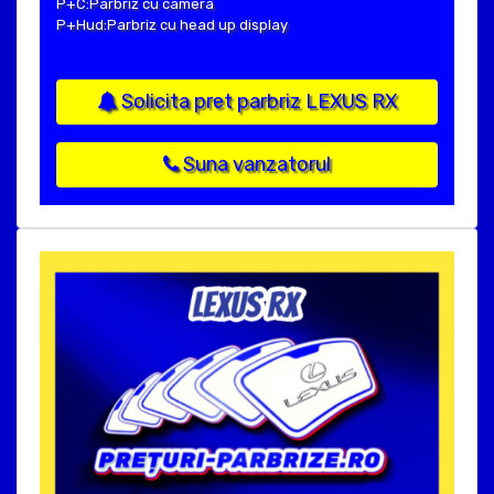
P+C:Parbriz cu camera
P+Hud:Parbriz cu head up display
Solicita pret parbriz LEXUS RX
Suna vanzatorul