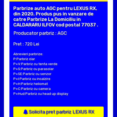
Parbrize auto AGC pentru LEXUS RX,
din 2020. Produs pus in vanzare de
catre Parbrize La Domiciliu in
CALDARARU ILFOV cod postal 77037 .
Producator parbriz : AGC
Pret : 720 Lei
Abrevieri parbrize:
P:Parbriz clar
P+V:Parbriz cu tenta verde
P+S:Parbriz cu parasolar
P+SE:Parbriz cu senzor
P+I:Parbriz cu incalzire
P+H:Parbriz heliomat
P+C:Parbriz cu camera
P+Hud:Parbriz cu head up display
Solicita pret parbriz LEXUS RX