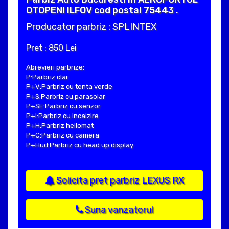
OTOPENI ILFOV cod postal 75443 .
Producator parbriz : SPLINTEX
Pret : 850 Lei
Abrevieri parbrize:
P:Parbriz clar
P+V:Parbriz cu tenta verde
P+S:Parbriz cu parasolar
P+SE:Parbriz cu senzor
P+I:Parbriz cu incalzire
P+H:Parbriz heliomat
P+C:Parbriz cu camera
P+Hud:Parbriz cu head up display
Solicita pret parbriz LEXUS RX
Suna vanzatorul