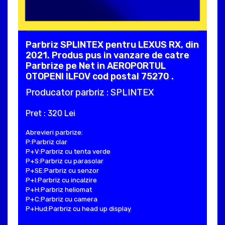
Parbriz SPLINTEX pentru LEXUS RX, din
2021. Produs pus in vanzare de catre
Parbrize pe Net in AEROPORTUL
OTOPENI ILFOV cod postal 75270 .
Producator parbriz : SPLINTEX
Pret : 320 Lei
Abrevieri parbrize:
P:Parbriz clar
P+V:Parbriz cu tenta verde
P+S:Parbriz cu parasolar
P+SE:Parbriz cu senzor
P+I:Parbriz cu incalzire
P+H:Parbriz heliomat
P+C:Parbriz cu camera
P+Hud:Parbriz cu head up display