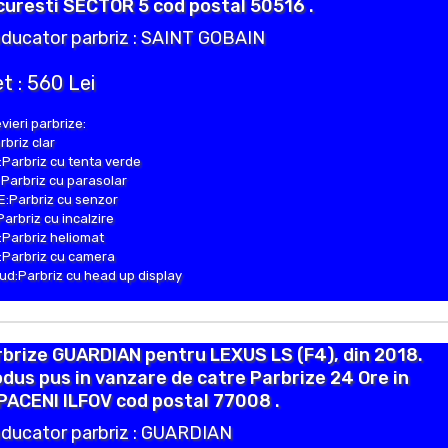
uresti SECTOR 5 cod postal 50516 .
ducator parbriz : SAINT GOBAIN
t : 560 Lei
vieri parbrize:
rbriz clar
Parbriz cu tenta verde
Parbriz cu parasolar
:Parbriz cu senzor
Parbriz cu incalzire
Parbriz heliomat
Parbriz cu camera
d:Parbriz cu head up display
brize GUARDIAN pentru LEXUS LS (F4), din 2018.
dus pus in vanzare de catre Parbrize 24 Ore in
ACENI ILFOV cod postal 77008 .
ducator parbriz : GUARDIAN