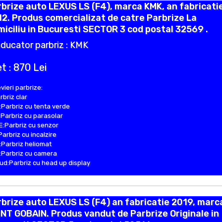
brize auto LEXUS LS (F4), marca KMK, an fabricati
2. Produs comercializat de catre Parbrize La
iciliu in Bucuresti SECTOR 3 cod postal 32569 .
ducator parbriz : KMK
t : 870 Lei
vieri parbrize:
rbriz clar
Parbriz cu tenta verde
Parbriz cu parasolar
:Parbriz cu senzor
Parbriz cu incalzire
Parbriz heliomat
Parbriz cu camera
d:Parbriz cu head up display
brize auto LEXUS LS (F4) an fabricatie 2019, marc
NT GOBAIN. Produs vandut de Parbrize Originale in