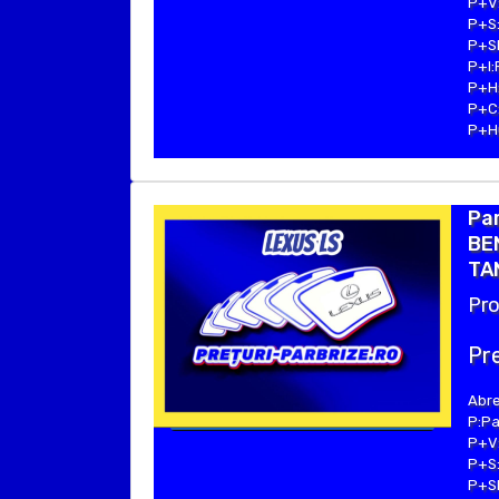
P+V:
P+S:
P+SE
P+I:
P+H:
P+C:
P+Hu
Par
BEN
TA
Pro
Pre
Abre
P:Pa
P+V:
P+S:
P+SE