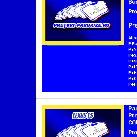
Buc
Pro
Pre
Abre
P:Pa
P+V:
P+S:
P+SE
P+I:
P+H:
P+C:
P+Hu
Par
Pro
COP
Pro