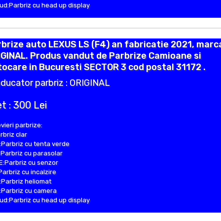
d:Parbriz cu head up display
brize auto LEXUS LS (F4) an fabricatie 2021, marc
GINAL. Produs vandut de Parbrize Camioane si
ocare in Bucuresti SECTOR 3 cod postal 31172 .
ducator parbriz : ORIGINAL
t : 300 Lei
vieri parbrize:
rbriz clar
Parbriz cu tenta verde
Parbriz cu parasolar
:Parbriz cu senzor
Parbriz cu incalzire
Parbriz heliomat
Parbriz cu camera
d:Parbriz cu head up display