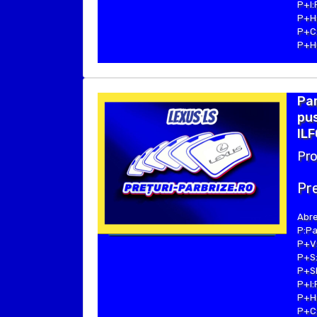
P+I:
P+H:
P+C:
P+Hu
Par
pus
ILF
Pro
Pre
Abre
P:Pa
P+V:
P+S:
P+SE
P+I:
P+H:
P+C: