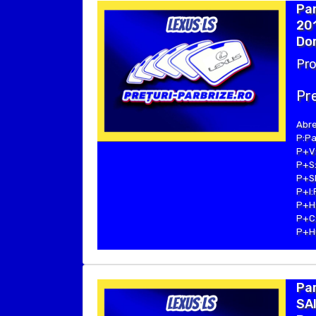
Par
201
Dom
Pro
Pre
Abre
P:Pa
P+V:
P+S:
P+SE
P+I:
P+H:
P+C:
P+Hu
Par
SAI