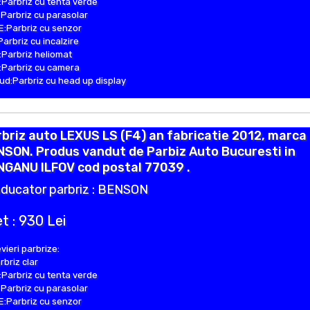
Parbriz cu tenta verde
Parbriz cu parasolar
:Parbriz cu senzor
Parbriz cu incalzire
Parbriz heliomat
Parbriz cu camera
d:Parbriz cu head up display
briz auto LEXUS LS (F4) an fabricatie 2012, marca
SON. Produs vandut de Parbiz Auto Bucuresti in
NGANU ILFOV cod postal 77039 .
ducator parbriz : BENSON
t : 930 Lei
vieri parbrize:
rbriz clar
Parbriz cu tenta verde
Parbriz cu parasolar
:Parbriz cu senzor