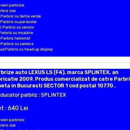
vieri parbrize:
rbriz clar
Parbriz cu tenta verde
Parbriz cu parasolar
:Parbriz cu senzor
Parbriz cu incalzire
Parbriz heliomat
Parbriz cu camera
d:Parbriz cu head up display
brize auto LEXUS LS (F4), marca SPLINTEX, an
ricatie 2009. Produs comercializat de catre Parbr
eta in Bucuresti SECTOR 1 cod postal 10770 .
ducator parbriz : SPLINTEX
t : 640 Lei
vieri parbrize:
rbriz clar