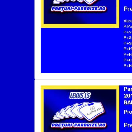
Pre
Abre
P:Pa
P+V:
P+S:
P+SE
P+I:
P+H:
P+C:
P+Hu
Par
201
BAL
Pro
Pre