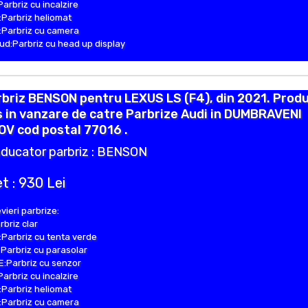
Parbriz cu incalzire
Parbriz heliomat
Parbriz cu camera
d:Parbriz cu head up display
briz BENSON pentru LEXUS LS (F4), din 2021. Prod
 in vanzare de catre Parbrize Audi in DUMBRAVENI
OV cod postal 77016 .
ducator parbriz : BENSON
t : 930 Lei
vieri parbrize:
rbriz clar
Parbriz cu tenta verde
Parbriz cu parasolar
:Parbriz cu senzor
Parbriz cu incalzire
Parbriz heliomat
Parbriz cu camera