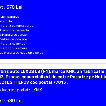
t : 570 Lei
vieri parbrize:
rbriz clar
Parbriz cu tenta verde
Parbriz cu parasolar
:Parbriz cu senzor
Parbriz cu incalzire
Parbriz heliomat
Parbriz cu camera
d:Parbriz cu head up display
briz auto LEXUS LS (F4), marca KMK, an fabricatie
3. Produs comercializat de catre Parbrize pe Net i
OTESTI ILFOV cod postal 77015 .
ducator parbriz : KMK
t : 580 Lei