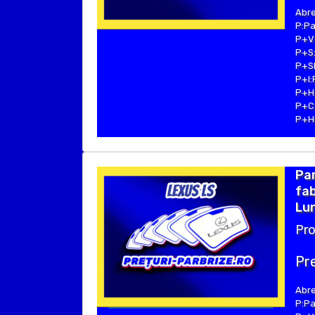
Abre
P:Pa
P+V:
P+S:
P+SE
P+I:
P+H:
P+C:
P+Hu
Par
fab
Lun
Pro
Pre
Abre
P:Pa