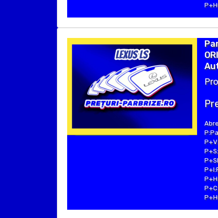
P+Hu
Par
ORI
Aut
Pro
Pre
Abre
P:Pa
P+V:
P+S:
P+SE
P+I:
P+H:
P+C:
P+Hu