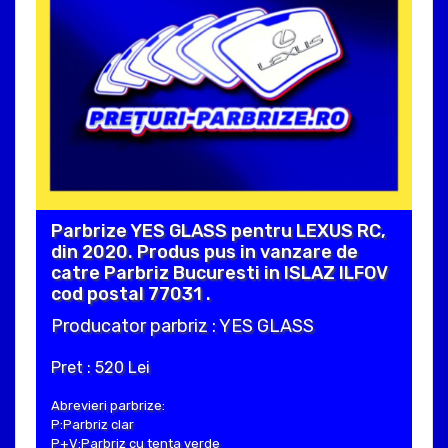
Parbrize YES GLASS pentru LEXUS RC,
din 2020. Produs pus in vanzare de
catre Parbriz Bucuresti in ISLAZ ILFOV
cod postal 77031 .
Producator parbriz : YES GLASS
Pret : 520 Lei
Abrevieri parbrize:
P:Parbriz clar
P+V:Parbriz cu tenta verde