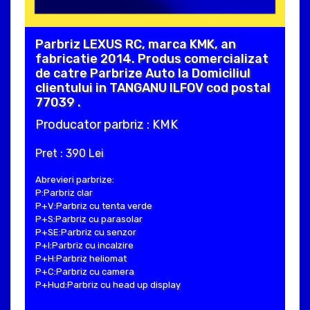
Parbriz LEXUS RC, marca KMK, an
fabricatie 2014. Produs comercializat
de catre Parbrize Auto la Domiciliul
clientului in TANGANU ILFOV cod postal
77039 .
Producator parbriz : KMK
Pret : 390 Lei
Abrevieri parbrize:
P:Parbriz clar
P+V:Parbriz cu tenta verde
P+S:Parbriz cu parasolar
P+SE:Parbriz cu senzor
P+I:Parbriz cu incalzire
P+H:Parbriz heliomat
P+C:Parbriz cu camera
P+Hud:Parbriz cu head up display