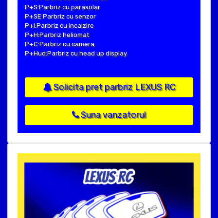
P+S:Parbriz cu parasolar
P+SE:Parbriz cu senzor
P+I:Parbriz cu incalzire
P+H:Parbriz heliomat
P+C:Parbriz cu camera
P+Hud:Parbriz cu head up display
Solicita pret parbriz LEXUS RC
Suna vanzatorul