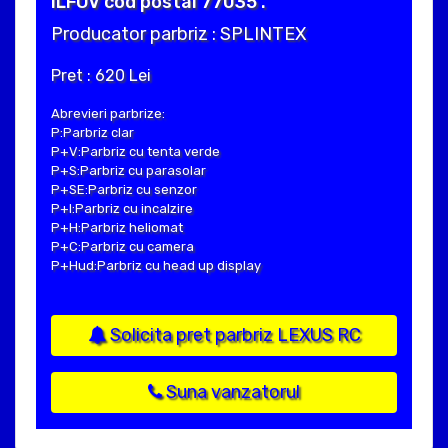
ILFOV cod postal 77035 .
Producator parbriz : SPLINTEX
Pret : 620 Lei
Abrevieri parbrize:
P:Parbriz clar
P+V:Parbriz cu tenta verde
P+S:Parbriz cu parasolar
P+SE:Parbriz cu senzor
P+I:Parbriz cu incalzire
P+H:Parbriz heliomat
P+C:Parbriz cu camera
P+Hud:Parbriz cu head up display
Solicita pret parbriz LEXUS RC
Suna vanzatorul