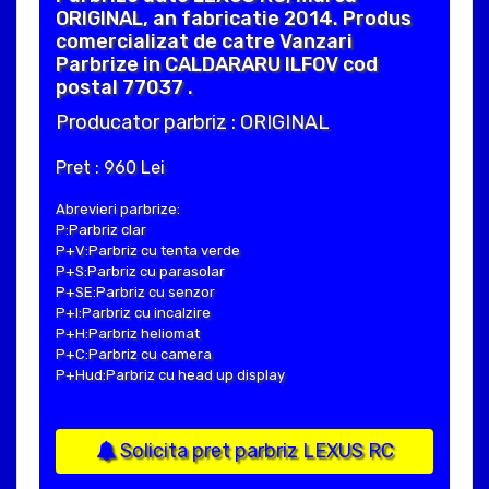
ORIGINAL, an fabricatie 2014. Produs
comercializat de catre Vanzari
Parbrize in CALDARARU ILFOV cod
postal 77037 .
Producator parbriz : ORIGINAL
Pret : 960 Lei
Abrevieri parbrize:
P:Parbriz clar
P+V:Parbriz cu tenta verde
P+S:Parbriz cu parasolar
P+SE:Parbriz cu senzor
P+I:Parbriz cu incalzire
P+H:Parbriz heliomat
P+C:Parbriz cu camera
P+Hud:Parbriz cu head up display
Solicita pret parbriz LEXUS RC