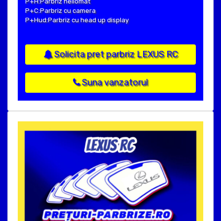
P+H:Parbriz heliomat
P+C:Parbriz cu camera
P+Hud:Parbriz cu head up display
Solicita pret parbriz LEXUS RC
Suna vanzatorul