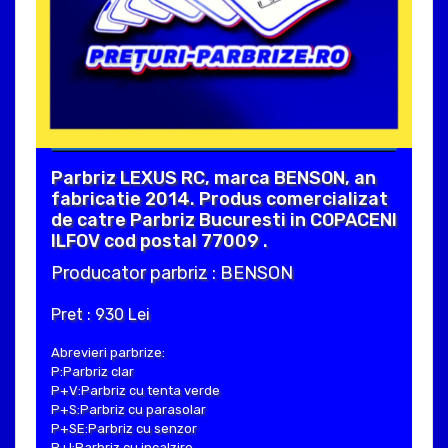
Parbriz LEXUS RC, marca BENSON, an
fabricatie 2014. Produs comercializat
de catre Parbriz Bucuresti in COPACENI
ILFOV cod postal 77009 .
Producator parbriz : BENSON
Pret : 930 Lei
Abrevieri parbrize:
P:Parbriz clar
P+V:Parbriz cu tenta verde
P+S:Parbriz cu parasolar
P+SE:Parbriz cu senzor
P+I:Parbriz cu incalzire