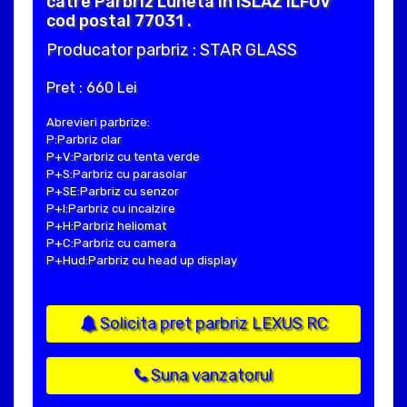
catre Parbriz Luneta in ISLAZ ILFOV
cod postal 77031 .
Producator parbriz : STAR GLASS
Pret : 660 Lei
Abrevieri parbrize:
P:Parbriz clar
P+V:Parbriz cu tenta verde
P+S:Parbriz cu parasolar
P+SE:Parbriz cu senzor
P+I:Parbriz cu incalzire
P+H:Parbriz heliomat
P+C:Parbriz cu camera
P+Hud:Parbriz cu head up display
Solicita pret parbriz LEXUS RC
Suna vanzatorul