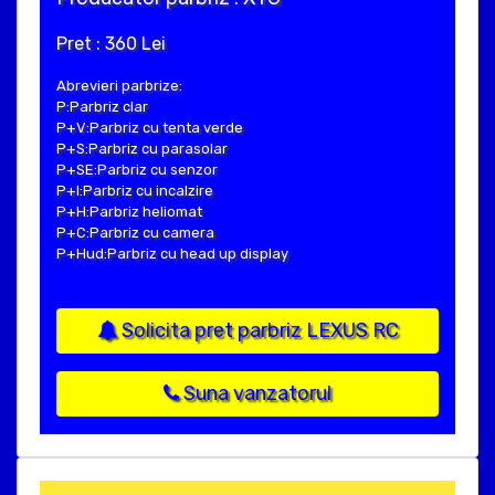
Pret : 360 Lei
Abrevieri parbrize:
P:Parbriz clar
P+V:Parbriz cu tenta verde
P+S:Parbriz cu parasolar
P+SE:Parbriz cu senzor
P+I:Parbriz cu incalzire
P+H:Parbriz heliomat
P+C:Parbriz cu camera
P+Hud:Parbriz cu head up display
Solicita pret parbriz LEXUS RC
Suna vanzatorul