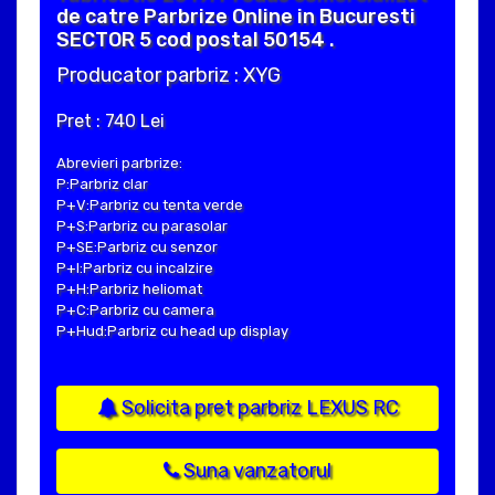
de catre Parbrize Online in Bucuresti
SECTOR 5 cod postal 50154 .
Producator parbriz : XYG
Pret : 740 Lei
Abrevieri parbrize:
P:Parbriz clar
P+V:Parbriz cu tenta verde
P+S:Parbriz cu parasolar
P+SE:Parbriz cu senzor
P+I:Parbriz cu incalzire
P+H:Parbriz heliomat
P+C:Parbriz cu camera
P+Hud:Parbriz cu head up display
Solicita pret parbriz LEXUS RC
Suna vanzatorul