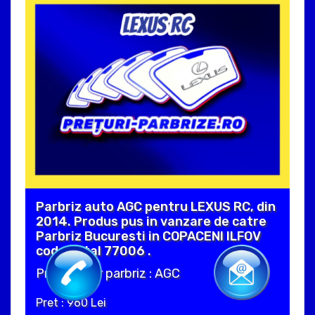
Parbriz auto AGC pentru LEXUS RC, din
2014. Produs pus in vanzare de catre
Parbriz Bucuresti in COPACENI ILFOV
cod postal 77006 .
Producator parbriz : AGC
Pret : 960 Lei