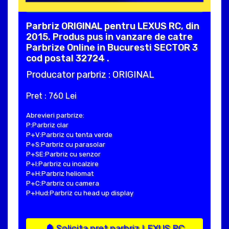
Parbriz ORIGINAL pentru LEXUS RC, din
2015. Produs pus in vanzare de catre
Parbrize Online in Bucuresti SECTOR 3
cod postal 32724 .
Producator parbriz : ORIGINAL
Pret : 760 Lei
Abrevieri parbrize:
P:Parbriz clar
P+V:Parbriz cu tenta verde
P+S:Parbriz cu parasolar
P+SE:Parbriz cu senzor
P+I:Parbriz cu incalzire
P+H:Parbriz heliomat
P+C:Parbriz cu camera
P+Hud:Parbriz cu head up display
Solicita pret parbriz LEXUS RC