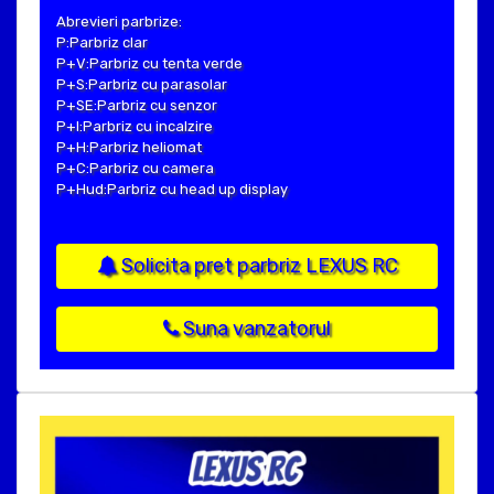
Abrevieri parbrize:
P:Parbriz clar
P+V:Parbriz cu tenta verde
P+S:Parbriz cu parasolar
P+SE:Parbriz cu senzor
P+I:Parbriz cu incalzire
P+H:Parbriz heliomat
P+C:Parbriz cu camera
P+Hud:Parbriz cu head up display
Solicita pret parbriz LEXUS RC
Suna vanzatorul