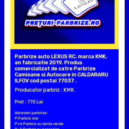
Parbrize auto LEXUS RC, marca KMK,
an fabricatie 2019. Produs
comercializat de catre Parbrize
Camioane si Autocare in CALDARARU
ILFOV cod postal 77037 .
Producator parbriz : KMK
Pret : 770 Lei
Abrevieri parbrize:
P:Parbriz clar
P+V:Parbriz cu tenta verde