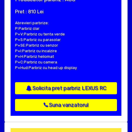
Pret : 810 Lei
Abrevieri parbrize:
P:Parbriz clar
P+V:Parbriz cu tenta verde
P+S:Parbriz cu parasolar
P+SE:Parbriz cu senzor
P+I:Parbriz cu incalzire
P+H:Parbriz heliomat
P+C:Parbriz cu camera
P+Hud:Parbriz cu head up display
Solicita pret parbriz LEXUS RC
Suna vanzatorul