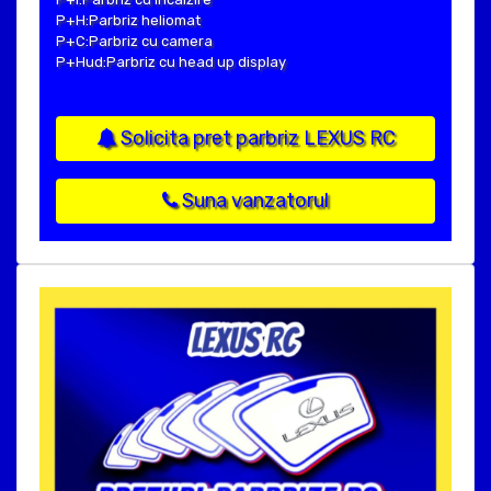
P+H:Parbriz heliomat
P+C:Parbriz cu camera
P+Hud:Parbriz cu head up display
Solicita pret parbriz LEXUS RC
Suna vanzatorul