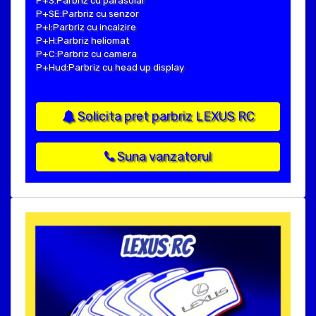
P+S:Parbriz cu parasolar
P+SE:Parbriz cu senzor
P+I:Parbriz cu incalzire
P+H:Parbriz heliomat
P+C:Parbriz cu camera
P+Hud:Parbriz cu head up display
Solicita pret parbriz LEXUS RC
Suna vanzatorul