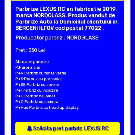
Parbrize LEXUS RC an fabricatie 2019,
marca NORDGLASS. Produs vandut de
Parbrize Auto la Domiciliul clientului in
BERCENI ILFOV cod postal 77022 .
Producator parbriz : NORDGLASS
Pret : 350 Lei
Abrevieri parbrize:
P:Parbriz clar
P+V:Parbriz cu tenta verde
P+S:Parbriz cu parasolar
P+SE:Parbriz cu senzor
P+I:Parbriz cu incalzire
P+H:Parbriz heliomat
P+C:Parbriz cu camera
P+Hud:Parbriz cu head up display
Solicita pret parbriz LEXUS RC