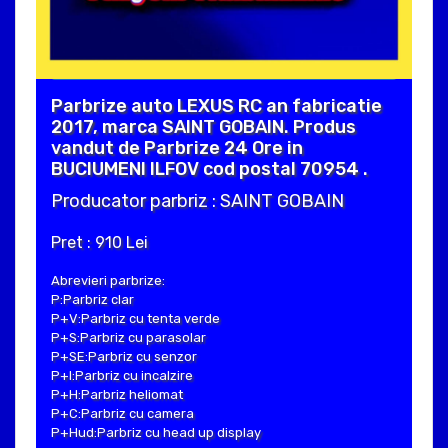
Parbrize auto LEXUS RC an fabricatie
2017, marca SAINT GOBAIN. Produs
vandut de Parbrize 24 Ore in
BUCIUMENI ILFOV cod postal 70954 .
Producator parbriz : SAINT GOBAIN
Pret : 910 Lei
Abrevieri parbrize:
P:Parbriz clar
P+V:Parbriz cu tenta verde
P+S:Parbriz cu parasolar
P+SE:Parbriz cu senzor
P+I:Parbriz cu incalzire
P+H:Parbriz heliomat
P+C:Parbriz cu camera
P+Hud:Parbriz cu head up display