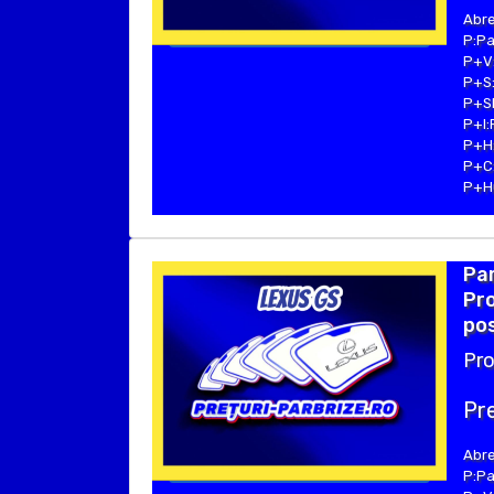
Abre
P:Pa
P+V:
P+S:
P+SE
P+I:
P+H:
P+C:
P+Hu
Par
Pro
pos
Pro
Pre
Abre
P:Pa