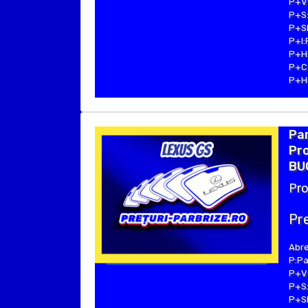
P+V:
P+S:
P+SE
P+I:
P+H:
P+C:
P+Hu
Par
Pro
BUC
Pro
Pre
Abre
P:Pa
P+V:
P+S:
P+SE