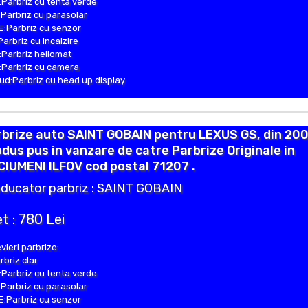
Parbriz cu tenta verde
Parbriz cu parasolar
:Parbriz cu senzor
Parbriz cu incalzire
Parbriz heliomat
Parbriz cu camera
d:Parbriz cu head up display
brize auto SAINT GOBAIN pentru LEXUS GS, din 200
dus pus in vanzare de catre Parbrize Originale in
IUMENI ILFOV cod postal 71207 .
ducator parbriz : SAINT GOBAIN
t : 780 Lei
vieri parbrize:
rbriz clar
Parbriz cu tenta verde
Parbriz cu parasolar
:Parbriz cu senzor