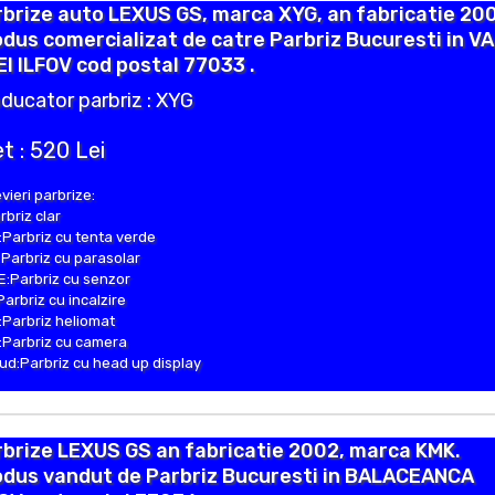
brize auto LEXUS GS, marca XYG, an fabricatie 200
dus comercializat de catre Parbriz Bucuresti in V
I ILFOV cod postal 77033 .
ducator parbriz : XYG
t : 520 Lei
vieri parbrize:
rbriz clar
Parbriz cu tenta verde
Parbriz cu parasolar
:Parbriz cu senzor
Parbriz cu incalzire
Parbriz heliomat
Parbriz cu camera
d:Parbriz cu head up display
brize LEXUS GS an fabricatie 2002, marca KMK.
odus vandut de Parbriz Bucuresti in BALACEANCA