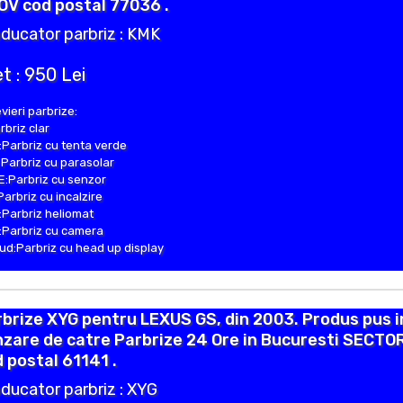
OV cod postal 77036 .
ducator parbriz : KMK
t : 950 Lei
vieri parbrize:
rbriz clar
Parbriz cu tenta verde
Parbriz cu parasolar
:Parbriz cu senzor
Parbriz cu incalzire
Parbriz heliomat
Parbriz cu camera
d:Parbriz cu head up display
brize XYG pentru LEXUS GS, din 2003. Produs pus i
zare de catre Parbrize 24 Ore in Bucuresti SECTO
 postal 61141 .
ducator parbriz : XYG