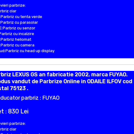
vieri parbrize:
rbriz clar
Parbriz cu tenta verde
Parbriz cu parasolar
:Parbriz cu senzor
Parbriz cu incalzire
Parbriz heliomat
Parbriz cu camera
d:Parbriz cu head up display
briz LEXUS GS an fabricatie 2002, marca FUYAO.
dus vandut de Parbrize Online in ODAILE ILFOV cod
tal 75123 .
ducator parbriz : FUYAO
t : 830 Lei
vieri parbrize:
rbriz clar