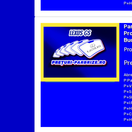
P+Hu
Par
Pro
Buc
Pro
Pre
Abre
P:Pa
P+V:
P+S:
P+SE
P+I:
P+H:
P+C:
P+Hu