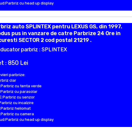
d:Parbriz cu head up display
briz auto SPLINTEX pentru LEXUS GS, din 1997.
dus pus in vanzare de catre Parbrize 24 Ore in
uresti SECTOR 2 cod postal 21219 .
ducator parbriz : SPLINTEX
t : 850 Lei
vieri parbrize:
rbriz clar
Parbriz cu tenta verde
Parbriz cu parasolar
:Parbriz cu senzor
Parbriz cu incalzire
Parbriz heliomat
Parbriz cu camera
d:Parbriz cu head up display