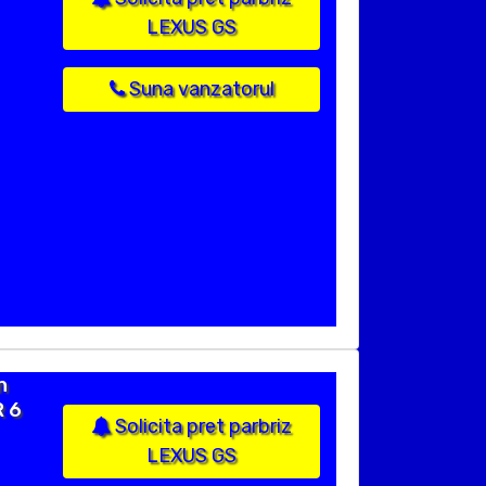
LEXUS GS
Suna vanzatorul
n
R 6
Solicita pret parbriz
LEXUS GS