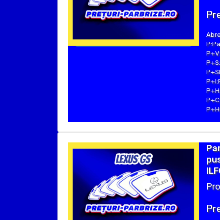
Pre
Abre
P:Pa
P+V:
P+S:
P+SE
P+I:
P+H:
P+C:
P+Hu
Par
pus
ILF
Pro
Pre