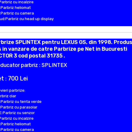
Parbriz cu incalzire
Parbriz heliomat
Parbriz cu camera
d:Parbriz cu head up display
rbrize SPLINTEX pentru LEXUS GS, din 1998. Produ
 in vanzare de catre Parbrize pe Net in Bucuresti
TOR 3 cod postal 31735 .
ducator parbriz : SPLINTEX
t : 700 Lei
vieri parbrize:
rbriz clar
Parbriz cu tenta verde
Parbriz cu parasolar
:Parbriz cu senzor
Parbriz cu incalzire
Parbriz heliomat
Parbriz cu camera