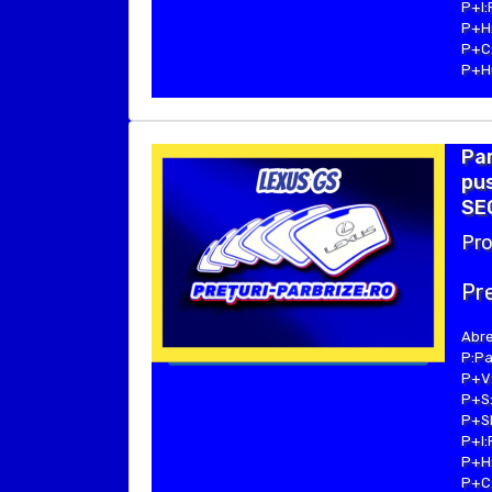
P+I:
P+H:
P+C:
P+Hu
Pa
pus
SEC
Pro
Pre
Abre
P:Pa
P+V:
P+S:
P+SE
P+I:
P+H:
P+C: