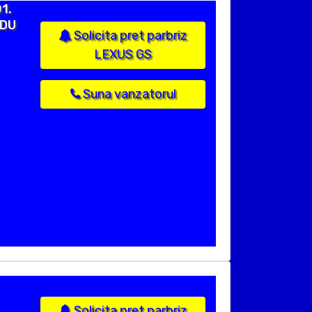
1.
ADU
Solicita pret parbriz
LEXUS GS
Suna vanzatorul
Solicita pret parbriz