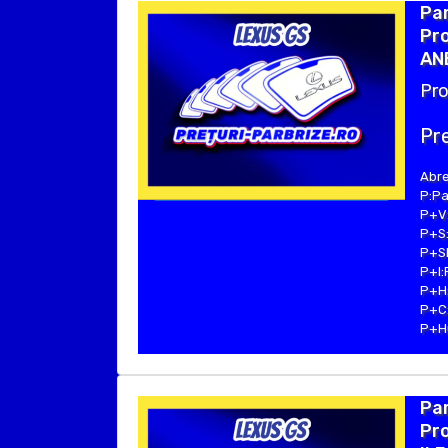
Par
Pro
ANE
Pro
Pre
Abre
P:Pa
P+V:
P+S:
P+SE
P+I:
P+H:
P+C:
P+Hu
Par
Pr