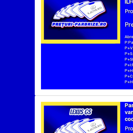
ILF
Pro
Pre
Abre
P:Pa
P+V:
P+S:
P+SE
P+I:
P+H:
P+C:
P+Hu
Par
van
cod
Pro