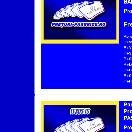
BA
Pro
Pre
Abre
P:Pa
P+V:
P+S:
P+SE
P+I:
P+H:
P+C:
P+Hu
Par
Pro
PA
Pro