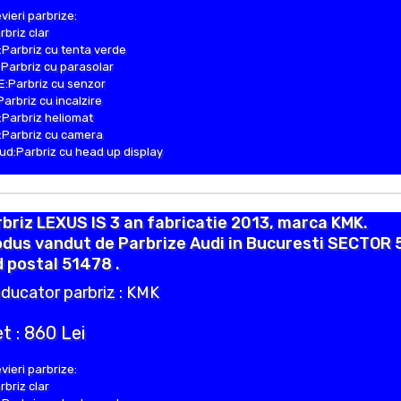
vieri parbrize:
rbriz clar
Parbriz cu tenta verde
Parbriz cu parasolar
:Parbriz cu senzor
Parbriz cu incalzire
Parbriz heliomat
Parbriz cu camera
d:Parbriz cu head up display
briz LEXUS IS 3 an fabricatie 2013, marca KMK.
dus vandut de Parbrize Audi in Bucuresti SECTOR 
 postal 51478 .
ducator parbriz : KMK
t : 860 Lei
vieri parbrize:
rbriz clar