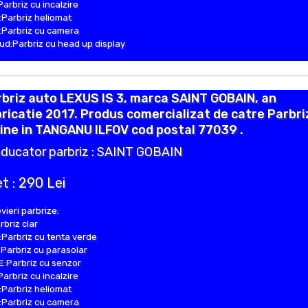
Parbriz cu incalzire
Parbriz heliomat
Parbriz cu camera
d:Parbriz cu head up display
briz auto LEXUS IS 3, marca SAINT GOBAIN, an
ricatie 2017. Produs comercializat de catre Parbri
ine in TANGANU ILFOV cod postal 77039 .
ducator parbriz : SAINT GOBAIN
t : 290 Lei
vieri parbrize:
rbriz clar
Parbriz cu tenta verde
Parbriz cu parasolar
:Parbriz cu senzor
Parbriz cu incalzire
Parbriz heliomat
Parbriz cu camera