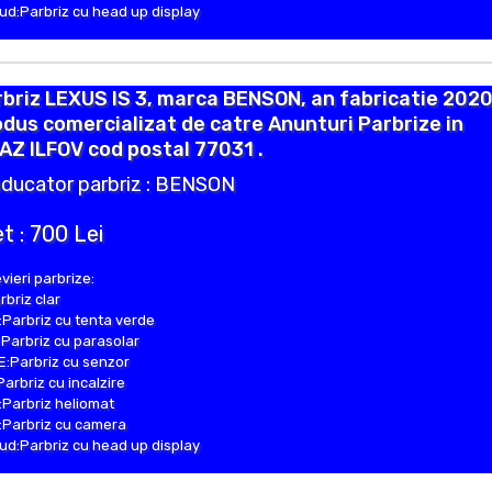
d:Parbriz cu head up display
briz LEXUS IS 3, marca BENSON, an fabricatie 2020
dus comercializat de catre Anunturi Parbrize in
AZ ILFOV cod postal 77031 .
ducator parbriz : BENSON
t : 700 Lei
vieri parbrize:
rbriz clar
Parbriz cu tenta verde
Parbriz cu parasolar
:Parbriz cu senzor
Parbriz cu incalzire
Parbriz heliomat
Parbriz cu camera
d:Parbriz cu head up display