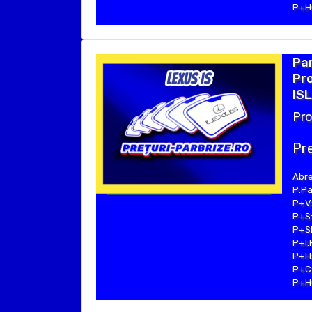
P+Hu
Par
Pro
ISL
Pro
Pre
Abre
P:Pa
P+V:
P+S:
P+SE
P+I:
P+H:
P+C:
P+Hu