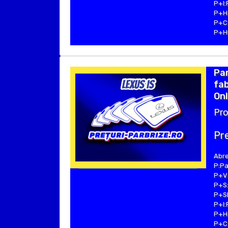
P+I:
P+H:
P+C:
P+Hu
Par
fab
Onl
Pro
Pre
Abre
P:Pa
P+V:
P+S:
P+SE
P+I:
P+H:
P+C: