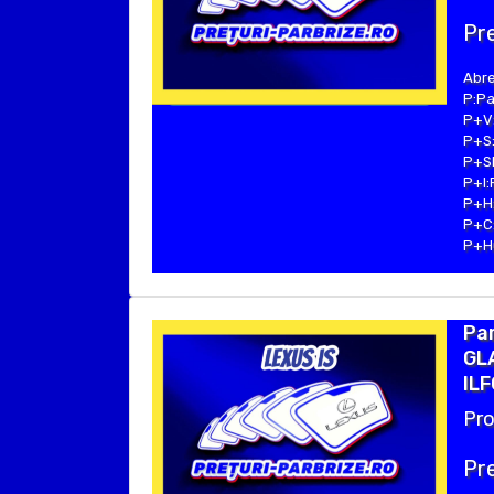
Pre
Abre
P:Pa
P+V:
P+S:
P+SE
P+I:
P+H:
P+C:
P+Hu
Par
GL
ILF
Pro
Pre