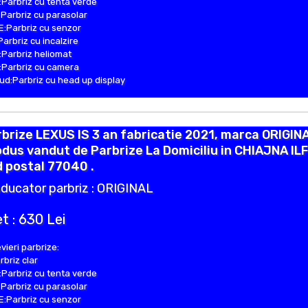
Parbriz cu tenta verde
Parbriz cu parasolar
:Parbriz cu senzor
Parbriz cu incalzire
Parbriz heliomat
Parbriz cu camera
d:Parbriz cu head up display
brize LEXUS IS 3 an fabricatie 2021, marca ORIGIN
dus vandut de Parbrize La Domiciliu in CHIAJNA IL
 postal 77040 .
ducator parbriz : ORIGINAL
t : 630 Lei
vieri parbrize:
rbriz clar
Parbriz cu tenta verde
Parbriz cu parasolar
:Parbriz cu senzor