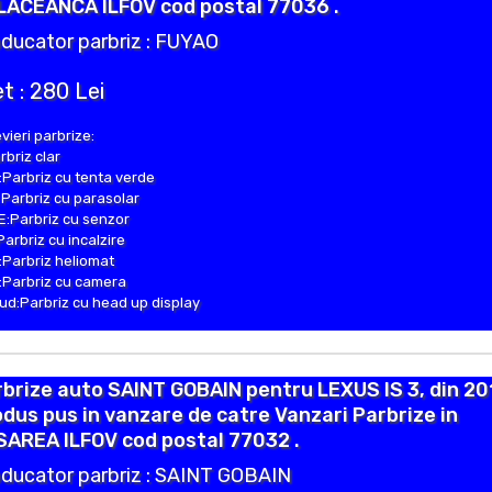
LACEANCA ILFOV cod postal 77036 .
ducator parbriz : FUYAO
t : 280 Lei
vieri parbrize:
rbriz clar
Parbriz cu tenta verde
Parbriz cu parasolar
:Parbriz cu senzor
Parbriz cu incalzire
Parbriz heliomat
Parbriz cu camera
d:Parbriz cu head up display
brize auto SAINT GOBAIN pentru LEXUS IS 3, din 20
dus pus in vanzare de catre Vanzari Parbrize in
SAREA ILFOV cod postal 77032 .
ducator parbriz : SAINT GOBAIN