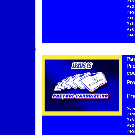
P+V:
P+S:
P+SE
P+I:
P+H:
P+C:
P+Hu
Par
Pro
cod
Pro
Pre
Abre
P:Pa
P+V:
P+S:
P+SE