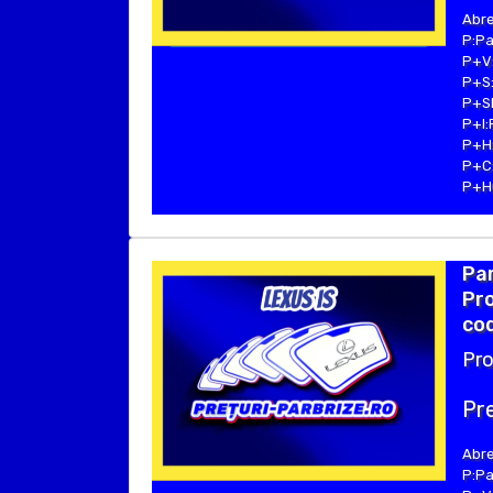
Abre
P:Pa
P+V:
P+S:
P+SE
P+I:
P+H:
P+C:
P+Hu
Par
Pro
cod
Pro
Pre
Abre
P:Pa