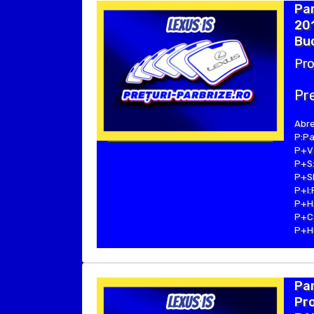
Par
201
Buc
Pro
Pre
Abre
P:Pa
P+V:
P+S:
P+SE
P+I:
P+H:
P+C:
P+Hu
Par
Pro