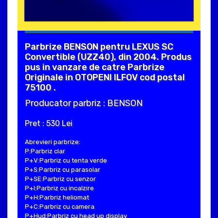
Parbrize BENSON pentru LEXUS SC
Convertible (UZZ40), din 2004. Produs
pus in vanzare de catre Parbrize
Originale in OTOPENI ILFOV cod postal
75100 .
Producator parbriz : BENSON
Pret : 530 Lei
Abrevieri parbrize:
P:Parbriz clar
P+V:Parbriz cu tenta verde
P+S:Parbriz cu parasolar
P+SE:Parbriz cu senzor
P+I:Parbriz cu incalzire
P+H:Parbriz heliomat
P+C:Parbriz cu camera
P+Hud:Parbriz cu head up display