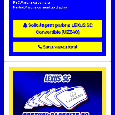
P+C:Parbriz cu camera
P+Hud:Parbriz cu head up display
Solicita pret parbriz LEXUS SC
Convertible (UZZ40)
Suna vanzatorul