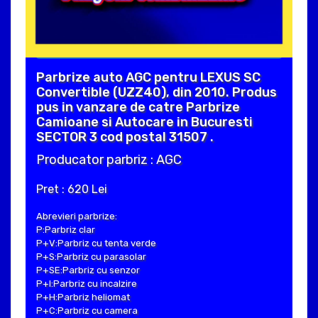
Parbrize auto AGC pentru LEXUS SC
Convertible (UZZ40), din 2010. Produs
pus in vanzare de catre Parbrize
Camioane si Autocare in Bucuresti
SECTOR 3 cod postal 31507 .
Producator parbriz : AGC
Pret : 620 Lei
Abrevieri parbrize:
P:Parbriz clar
P+V:Parbriz cu tenta verde
P+S:Parbriz cu parasolar
P+SE:Parbriz cu senzor
P+I:Parbriz cu incalzire
P+H:Parbriz heliomat
P+C:Parbriz cu camera