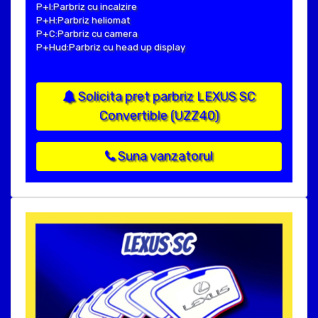
P+I:Parbriz cu incalzire
P+H:Parbriz heliomat
P+C:Parbriz cu camera
P+Hud:Parbriz cu head up display
Solicita pret parbriz LEXUS SC
Convertible (UZZ40)
Suna vanzatorul