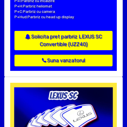
P+I:Parbriz cu incalzire
P+H:Parbriz heliomat
P+C:Parbriz cu camera
P+Hud:Parbriz cu head up display
Solicita pret parbriz LEXUS SC
Convertible (UZZ40)
Suna vanzatorul