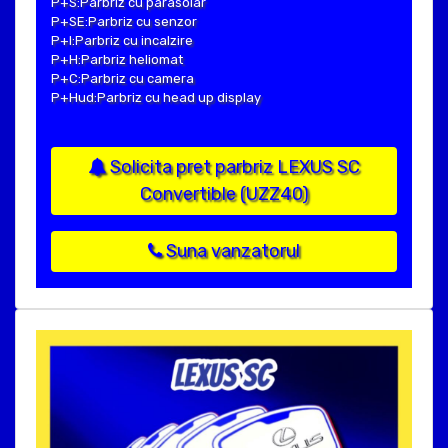
P+S:Parbriz cu parasolar
P+SE:Parbriz cu senzor
P+I:Parbriz cu incalzire
P+H:Parbriz heliomat
P+C:Parbriz cu camera
P+Hud:Parbriz cu head up display
Solicita pret parbriz LEXUS SC
Convertible (UZZ40)
Suna vanzatorul