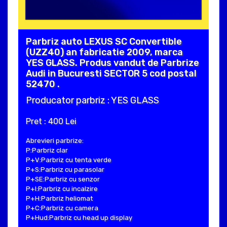
Parbriz auto LEXUS SC Convertible
(UZZ40) an fabricatie 2009, marca
YES GLASS. Produs vandut de Parbrize
Audi in Bucuresti SECTOR 5 cod postal
52470 .
Producator parbriz : YES GLASS
Pret : 400 Lei
Abrevieri parbrize:
P:Parbriz clar
P+V:Parbriz cu tenta verde
P+S:Parbriz cu parasolar
P+SE:Parbriz cu senzor
P+I:Parbriz cu incalzire
P+H:Parbriz heliomat
P+C:Parbriz cu camera
P+Hud:Parbriz cu head up display