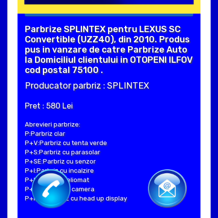
Parbrize SPLINTEX pentru LEXUS SC
Convertible (UZZ40), din 2010. Produs
pus in vanzare de catre Parbrize Auto
la Domiciliul clientului in OTOPENI ILFOV
cod postal 75100 .
Producator parbriz : SPLINTEX
Pret : 580 Lei
Abrevieri parbrize:
P:Parbriz clar
P+V:Parbriz cu tenta verde
P+S:Parbriz cu parasolar
P+SE:Parbriz cu senzor
P+I:Parbriz cu incalzire
P+H:Parbriz heliomat
P+C:Parbriz cu camera
P+Hud:Parbriz cu head up display