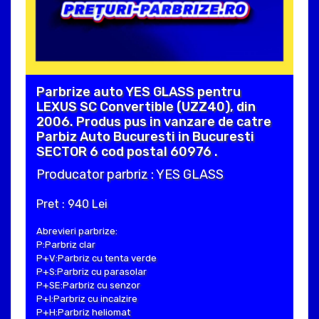
Parbrize auto YES GLASS pentru
LEXUS SC Convertible (UZZ40), din
2006. Produs pus in vanzare de catre
Parbiz Auto Bucuresti in Bucuresti
SECTOR 6 cod postal 60976 .
Producator parbriz : YES GLASS
Pret : 940 Lei
Abrevieri parbrize:
P:Parbriz clar
P+V:Parbriz cu tenta verde
P+S:Parbriz cu parasolar
P+SE:Parbriz cu senzor
P+I:Parbriz cu incalzire
P+H:Parbriz heliomat