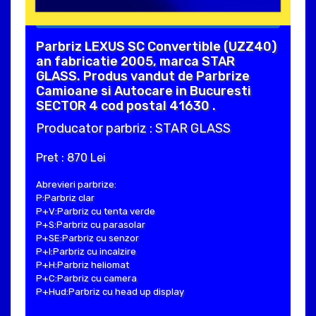
Parbriz LEXUS SC Convertible (UZZ40)
an fabricatie 2005, marca STAR
GLASS. Produs vandut de Parbrize
Camioane si Autocare in Bucuresti
SECTOR 4 cod postal 41630 .
Producator parbriz : STAR GLASS
Pret : 870 Lei
Abrevieri parbrize:
P:Parbriz clar
P+V:Parbriz cu tenta verde
P+S:Parbriz cu parasolar
P+SE:Parbriz cu senzor
P+I:Parbriz cu incalzire
P+H:Parbriz heliomat
P+C:Parbriz cu camera
P+Hud:Parbriz cu head up display