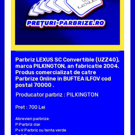
Parbriz LEXUS SC Convertible (UZZ40),
marca PILKINGTON, an fabricatie 2004.
Produs comercializat de catre
Parbrize Online in BUFTEA ILFOV cod
postal 70000 .
Producator parbriz : PILKINGTON
Pret : 700 Lei
Abrevieri parbrize:
P:Parbriz clar
P+V:Parbriz cu tenta verde