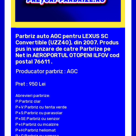
Parbriz auto AGC pentru LEXUS SC
Convertible (UZZ40), din 2007. Produs
pus in vanzare de catre Parbrize pe
Net in AEROPORTUL OTOPENI ILFOV cod
postal 76611 .
Producator parbriz : AGC
Pret : 950 Lei
Abrevieri parbrize:
P:Parbriz clar
P+V:Parbriz cu tenta verde
P+S:Parbriz cu parasolar
P+SE:Parbriz cu senzor
P+I:Parbriz cu incalzire
P+H:Parbriz heliomat
P+C:Parbriz cu camera