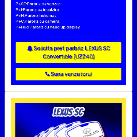
P+SE:Parbriz cu senzor
P+I:Parbriz cu incalzire
P+H:Parbriz heliomat
P+C:Parbriz cu camera
P+Hud:Parbriz cu head up display
Solicita pret parbriz LEXUS SC
Convertible (UZZ40)
Suna vanzatorul