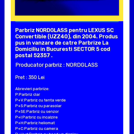
Parbriz NORDGLASS pentru LEXUS SC
Convertible (UZZ40), din 2004. Produs
pus in vanzare de catre Parbrize La
Domiciliu in Bucuresti SECTOR 5 cod
postal 52357 .
Producator parbriz : NORDGLASS
Pret : 350 Lei
Abrevieri parbrize:
P:Parbriz clar
P+V:Parbriz cu tenta verde
P+S:Parbriz cu parasolar
P+SE:Parbriz cu senzor
P+I:Parbriz cu incalzire
P+H:Parbriz heliomat
P+C:Parbriz cu camera