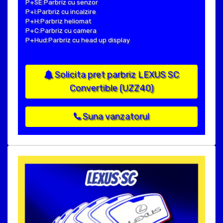
P+SE:Parbriz cu senzor
P+I:Parbriz cu incalzire
P+H:Parbriz heliomat
P+C:Parbriz cu camera
P+Hud:Parbriz cu head up display
Solicita pret parbriz LEXUS SC
Convertible (UZZ40)
Suna vanzatorul