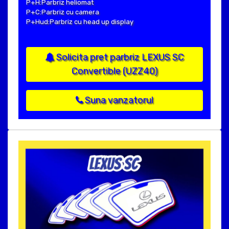
P+H:Parbriz heliomat
P+C:Parbriz cu camera
P+Hud:Parbriz cu head up display
Solicita pret parbriz LEXUS SC
Convertible (UZZ40)
Suna vanzatorul