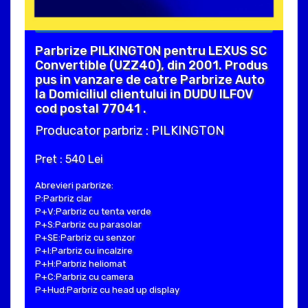
Parbrize PILKINGTON pentru LEXUS SC
Convertible (UZZ40), din 2001. Produs
pus in vanzare de catre Parbrize Auto
la Domiciliul clientului in DUDU ILFOV
cod postal 77041 .
Producator parbriz : PILKINGTON
Pret : 540 Lei
Abrevieri parbrize:
P:Parbriz clar
P+V:Parbriz cu tenta verde
P+S:Parbriz cu parasolar
P+SE:Parbriz cu senzor
P+I:Parbriz cu incalzire
P+H:Parbriz heliomat
P+C:Parbriz cu camera
P+Hud:Parbriz cu head up display