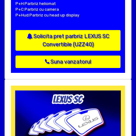
P+H:Parbriz heliomat
P+C:Parbriz cu camera
P+Hud:Parbriz cu head up display
Solicita pret parbriz LEXUS SC
Convertible (UZZ40)
Suna vanzatorul