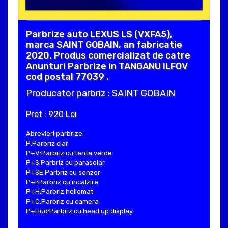
Parbrize auto LEXUS LS (VXFA5),
marca SAINT GOBAIN, an fabricatie
2020. Produs comercializat de catre
Anunturi Parbrize in TANGANU ILFOV
cod postal 77039 .
Producator parbriz : SAINT GOBAIN
Pret : 920 Lei
Abrevieri parbrize:
P:Parbriz clar
P+V:Parbriz cu tenta verde
P+S:Parbriz cu parasolar
P+SE:Parbriz cu senzor
P+I:Parbriz cu incalzire
P+H:Parbriz heliomat
P+C:Parbriz cu camera
P+Hud:Parbriz cu head up display