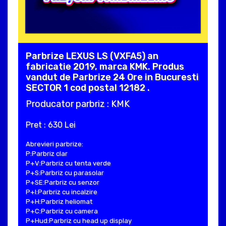
Parbrize LEXUS LS (VXFA5) an
fabricatie 2019, marca KMK. Produs
vandut de Parbrize 24 Ore in Bucuresti
SECTOR 1 cod postal 12182 .
Producator parbriz : KMK
Pret : 630 Lei
Abrevieri parbrize:
P:Parbriz clar
P+V:Parbriz cu tenta verde
P+S:Parbriz cu parasolar
P+SE:Parbriz cu senzor
P+I:Parbriz cu incalzire
P+H:Parbriz heliomat
P+C:Parbriz cu camera
P+Hud:Parbriz cu head up display