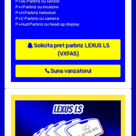
P+SE:Parbriz cu senzor
P+I:Parbriz cu incalzire
P+H:Parbriz heliomat
P+C:Parbriz cu camera
P+Hud:Parbriz cu head up display
Solicita pret parbriz LEXUS LS
(VXFA5)
Suna vanzatorul