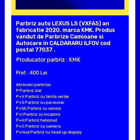
Parbriz auto LEXUS LS (VXFA5) an
fabricatie 2020, marca KMK. Produs
vandut de Parbrize Camioane si
Autocare in CALDARARU ILFOV cod
postal 77037 .
Producator parbriz : KMK
Pret : 400 Lei
Abrevieri parbrize:
P:Parbriz clar
P+V:Parbriz cu tenta verde
P+S:Parbriz cu parasolar
P+SE:Parbriz cu senzor
P+I:Parbriz cu incalzire
P+H:Parbriz heliomat
P+C:Parbriz cu camera
P+Hud:Parbriz cu head up display