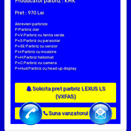
Producator parbriz : KMK
Pret : 970 Lei
Abrevieri parbrize:
P:Parbriz clar
P+V:Parbriz cu tenta verde
P+S:Parbriz cu parasolar
P+SE:Parbriz cu senzor
P+I:Parbriz cu incalzire
P+H:Parbriz heliomat
P+C:Parbriz cu camera
P+Hud:Parbriz cu head up display
Solicita pret parbriz LEXUS LS
(VXFA5)
Suna vanzatorul