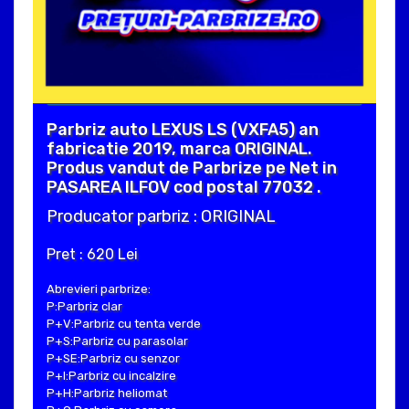
Parbriz auto LEXUS LS (VXFA5) an
fabricatie 2019, marca ORIGINAL.
Produs vandut de Parbrize pe Net in
PASAREA ILFOV cod postal 77032 .
Producator parbriz : ORIGINAL
Pret : 620 Lei
Abrevieri parbrize:
P:Parbriz clar
P+V:Parbriz cu tenta verde
P+S:Parbriz cu parasolar
P+SE:Parbriz cu senzor
P+I:Parbriz cu incalzire
P+H:Parbriz heliomat