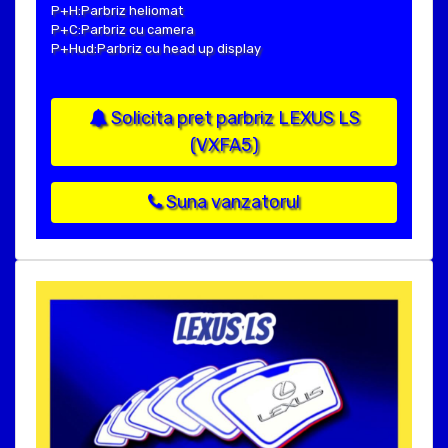
P+H:Parbriz heliomat
P+C:Parbriz cu camera
P+Hud:Parbriz cu head up display
Solicita pret parbriz LEXUS LS
(VXFA5)
Suna vanzatorul