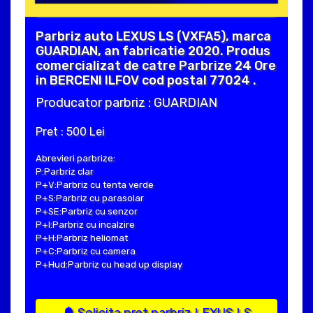
Parbriz auto LEXUS LS (VXFA5), marca
GUARDIAN, an fabricatie 2020. Produs
comercializat de catre Parbrize 24 Ore
in BERCENI ILFOV cod postal 77024 .
Producator parbriz : GUARDIAN
Pret : 500 Lei
Abrevieri parbrize:
P:Parbriz clar
P+V:Parbriz cu tenta verde
P+S:Parbriz cu parasolar
P+SE:Parbriz cu senzor
P+I:Parbriz cu incalzire
P+H:Parbriz heliomat
P+C:Parbriz cu camera
P+Hud:Parbriz cu head up display