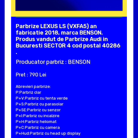
Parbrize LEXUS LS (VXFA5) an
fabricatie 2018, marca BENSON.
Produs vandut de Parbrize Audi in
Bucuresti SECTOR 4 cod postal 40286
.
Producator parbriz : BENSON
Pret : 790 Lei
Abrevieri parbrize:
P:Parbriz clar
P+V:Parbriz cu tenta verde
P+S:Parbriz cu parasolar
P+SE:Parbriz cu senzor
P+I:Parbriz cu incalzire
P+H:Parbriz heliomat
P+C:Parbriz cu camera
P+Hud:Parbriz cu head up display