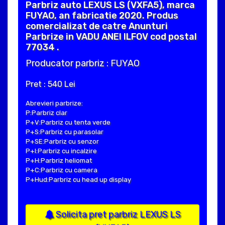
Parbriz auto LEXUS LS (VXFA5), marca
FUYAO, an fabricatie 2020. Produs
comercializat de catre Anunturi
Parbrize in VADU ANEI ILFOV cod postal
77034 .
Producator parbriz : FUYAO
Pret : 540 Lei
Abrevieri parbrize:
P:Parbriz clar
P+V:Parbriz cu tenta verde
P+S:Parbriz cu parasolar
P+SE:Parbriz cu senzor
P+I:Parbriz cu incalzire
P+H:Parbriz heliomat
P+C:Parbriz cu camera
P+Hud:Parbriz cu head up display
Solicita pret parbriz LEXUS LS