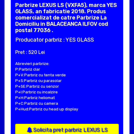
Parbrize LEXUS LS (VXFA5), marca YES
GLASS, an fabricatie 2018. Produs
comercializat de catre Parbrize La
Domiciliu in BALACEANCA ILFOV cod
postal 77036 .
Producator parbriz : YES GLASS
Pret : 520 Lei
Abrevieri parbrize:
P:Parbriz clar
P+V:Parbriz cu tenta verde
P+S:Parbriz cu parasolar
P+SE:Parbriz cu senzor
P+I:Parbriz cu incalzire
P+H:Parbriz heliomat
P+C:Parbriz cu camera
P+Hud:Parbriz cu head up display
Solicita pret parbriz LEXUS LS