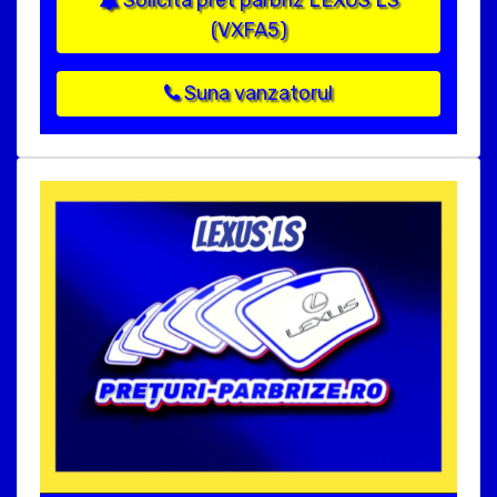
Solicita pret parbriz LEXUS LS
(VXFA5)
Suna vanzatorul