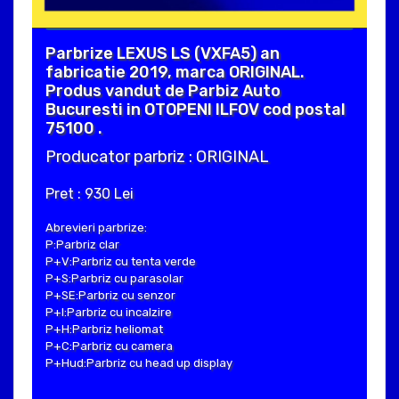
Parbrize LEXUS LS (VXFA5) an
fabricatie 2019, marca ORIGINAL.
Produs vandut de Parbiz Auto
Bucuresti in OTOPENI ILFOV cod postal
75100 .
Producator parbriz : ORIGINAL
Pret : 930 Lei
Abrevieri parbrize:
P:Parbriz clar
P+V:Parbriz cu tenta verde
P+S:Parbriz cu parasolar
P+SE:Parbriz cu senzor
P+I:Parbriz cu incalzire
P+H:Parbriz heliomat
P+C:Parbriz cu camera
P+Hud:Parbriz cu head up display