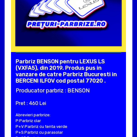
Parbriz BENSON pentru LEXUS LS
(VXFA5), din 2019. Produs pus in
vanzare de catre Parbriz Bucuresti in
BERCENI ILFOV cod postal 77020 .
Producator parbriz : BENSON
Pret : 460 Lei
Abrevieri parbrize:
P:Parbriz clar
P+V:Parbriz cu tenta verde
P+S:Parbriz cu parasolar