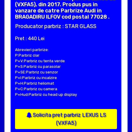
(VXFA5), din 2017. Produs pus in
vanzare de catre Parbrize Audi in
BRAGADIRU ILFOV cod postal 77028 .
Producator parbriz : STAR GLASS
Pret : 440 Lei
Abrevieri parbrize:
P:Parbriz clar
P+V:Parbriz cu tenta verde
P+S:Parbriz cu parasolar
P+SE:Parbriz cu senzor
P+I:Parbriz cu incalzire
P+H:Parbriz heliomat
P+C:Parbriz cu camera
P+Hud:Parbriz cu head up display
Solicita pret parbriz LEXUS LS
(VXFA5)