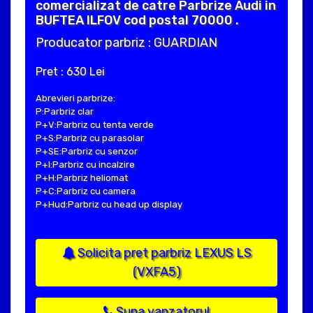
comercializat de catre Parbrize Audi in
BUFTEA ILFOV cod postal 70000 .
Producator parbriz : GUARDIAN
Pret : 630 Lei
Abrevieri parbrize:
P:Parbriz clar
P+V:Parbriz cu tenta verde
P+S:Parbriz cu parasolar
P+SE:Parbriz cu senzor
P+I:Parbriz cu incalzire
P+H:Parbriz heliomat
P+C:Parbriz cu camera
P+Hud:Parbriz cu head up display
Solicita pret parbriz LEXUS LS
(VXFA5)
Suna vanzatorul