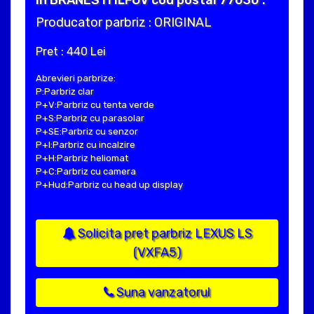
in BRANESTI ILFOV cod postal 77030 .
Producator parbriz : ORIGINAL
Pret : 440 Lei
Abrevieri parbrize:
P:Parbriz clar
P+V:Parbriz cu tenta verde
P+S:Parbriz cu parasolar
P+SE:Parbriz cu senzor
P+I:Parbriz cu incalzire
P+H:Parbriz heliomat
P+C:Parbriz cu camera
P+Hud:Parbriz cu head up display
Solicita pret parbriz LEXUS LS
(VXFA5)
Suna vanzatorul