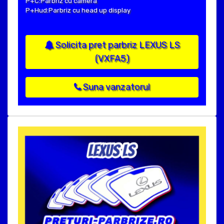
P+C:Parbriz cu camera
P+Hud:Parbriz cu head up display
Solicita pret parbriz LEXUS LS
(VXFA5)
Suna vanzatorul