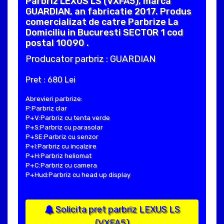
Parbriz LEXUS LS (VXFA5), marca
GUARDIAN, an fabricatie 2017. Produs
comercializat de catre Parbrize La
Domiciliu in Bucuresti SECTOR 1 cod
postal 10090 .
Producator parbriz : GUARDIAN
Pret : 680 Lei
Abrevieri parbrize:
P:Parbriz clar
P+V:Parbriz cu tenta verde
P+S:Parbriz cu parasolar
P+SE:Parbriz cu senzor
P+I:Parbriz cu incalzire
P+H:Parbriz heliomat
P+C:Parbriz cu camera
P+Hud:Parbriz cu head up display
Solicita pret parbriz LEXUS LS
(VXFA5)