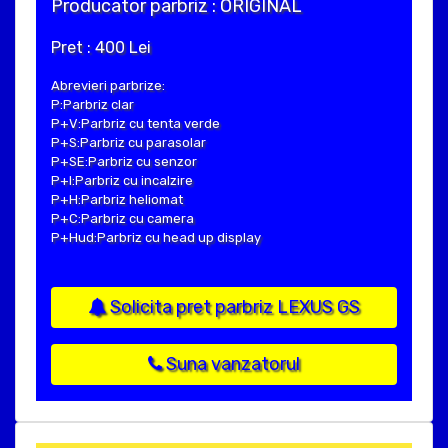
Producator parbriz : ORIGINAL
Pret : 400 Lei
Abrevieri parbrize:
P:Parbriz clar
P+V:Parbriz cu tenta verde
P+S:Parbriz cu parasolar
P+SE:Parbriz cu senzor
P+I:Parbriz cu incalzire
P+H:Parbriz heliomat
P+C:Parbriz cu camera
P+Hud:Parbriz cu head up display
Solicita pret parbriz LEXUS GS
Suna vanzatorul