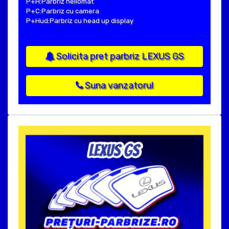
P+H:Parbriz heliomat
P+C:Parbriz cu camera
P+Hud:Parbriz cu head up display
Solicita pret parbriz LEXUS GS
Suna vanzatorul