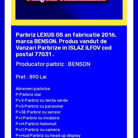
Parbriz LEXUS GS an fabricatie 2016,
marca BENSON. Produs vandut de
Vanzari Parbrize in ISLAZ ILFOV cod
postal 77031 .
Producator parbriz : BENSON
Pret : 890 Lei
Abrevieri parbrize:
P:Parbriz clar
P+V:Parbriz cu tenta verde
P+S:Parbriz cu parasolar
P+SE:Parbriz cu senzor
P+I:Parbriz cu incalzire
P+H:Parbriz heliomat
P+C:Parbriz cu camera
P+Hud:Parbriz cu head up display