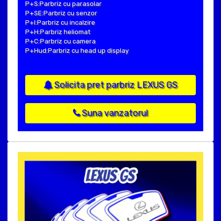
P+S:Parbriz cu parasolar
P+SE:Parbriz cu senzor
P+I:Parbriz cu incalzire
P+H:Parbriz heliomat
P+C:Parbriz cu camera
P+Hud:Parbriz cu head up display
Solicita pret parbriz LEXUS GS
Suna vanzatorul