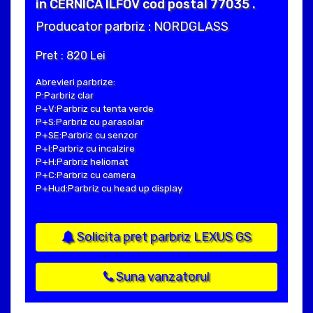
in CERNICA ILFOV cod postal 77035 .
Producator parbriz : NORDGLASS
Pret : 820 Lei
Abrevieri parbrize:
P:Parbriz clar
P+V:Parbriz cu tenta verde
P+S:Parbriz cu parasolar
P+SE:Parbriz cu senzor
P+I:Parbriz cu incalzire
P+H:Parbriz heliomat
P+C:Parbriz cu camera
P+Hud:Parbriz cu head up display
Solicita pret parbriz LEXUS GS
Suna vanzatorul