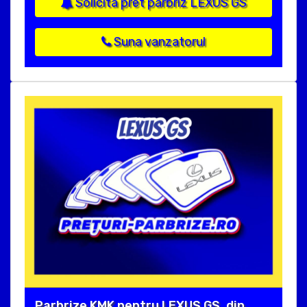
Solicita pret parbriz LEXUS GS
Suna vanzatorul
Parbrize KMK pentru LEXUS GS, din