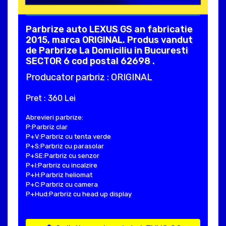
Parbrize auto LEXUS GS an fabricatie
2015, marca ORIGINAL. Produs vandut
de Parbrize La Domiciliu in Bucuresti
SECTOR 6 cod postal 62698 .
Producator parbriz : ORIGINAL
Pret : 360 Lei
Abrevieri parbrize:
P:Parbriz clar
P+V:Parbriz cu tenta verde
P+S:Parbriz cu parasolar
P+SE:Parbriz cu senzor
P+I:Parbriz cu incalzire
P+H:Parbriz heliomat
P+C:Parbriz cu camera
P+Hud:Parbriz cu head up display