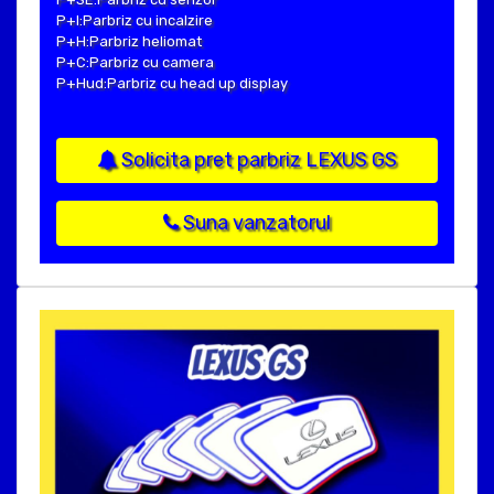
P+I:Parbriz cu incalzire
P+H:Parbriz heliomat
P+C:Parbriz cu camera
P+Hud:Parbriz cu head up display
Solicita pret parbriz LEXUS GS
Suna vanzatorul