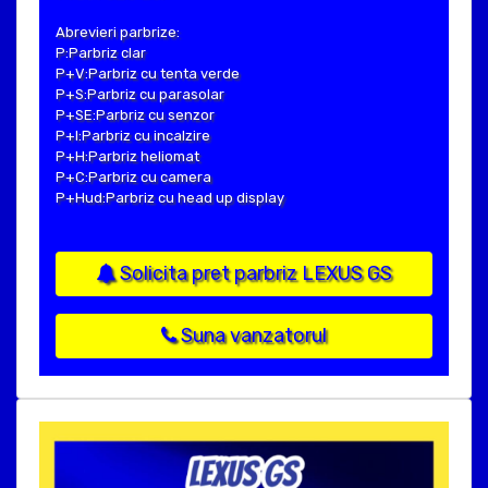
Abrevieri parbrize:
P:Parbriz clar
P+V:Parbriz cu tenta verde
P+S:Parbriz cu parasolar
P+SE:Parbriz cu senzor
P+I:Parbriz cu incalzire
P+H:Parbriz heliomat
P+C:Parbriz cu camera
P+Hud:Parbriz cu head up display
Solicita pret parbriz LEXUS GS
Suna vanzatorul