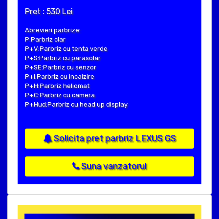
Pret : 530 Lei
Abrevieri parbrize:
P:Parbriz clar
P+V:Parbriz cu tenta verde
P+S:Parbriz cu parasolar
P+SE:Parbriz cu senzor
P+I:Parbriz cu incalzire
P+H:Parbriz heliomat
P+C:Parbriz cu camera
P+Hud:Parbriz cu head up display
Solicita pret parbriz LEXUS GS
Suna vanzatorul