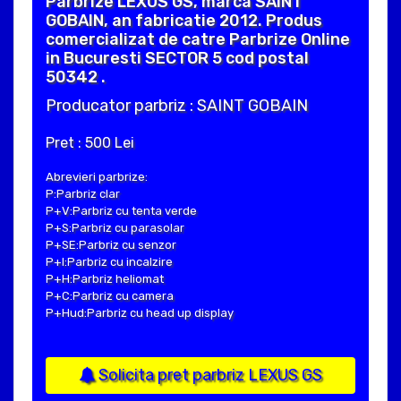
Parbrize LEXUS GS, marca SAINT
GOBAIN, an fabricatie 2012. Produs
comercializat de catre Parbrize Online
in Bucuresti SECTOR 5 cod postal
50342 .
Producator parbriz : SAINT GOBAIN
Pret : 500 Lei
Abrevieri parbrize:
P:Parbriz clar
P+V:Parbriz cu tenta verde
P+S:Parbriz cu parasolar
P+SE:Parbriz cu senzor
P+I:Parbriz cu incalzire
P+H:Parbriz heliomat
P+C:Parbriz cu camera
P+Hud:Parbriz cu head up display
Solicita pret parbriz LEXUS GS