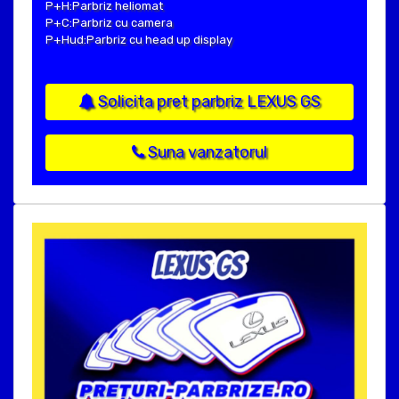
P+H:Parbriz heliomat
P+C:Parbriz cu camera
P+Hud:Parbriz cu head up display
Solicita pret parbriz LEXUS GS
Suna vanzatorul