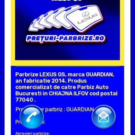
Parbrize LEXUS GS, marca GUARDIAN,
an fabricatie 2014. Produs
comercializat de catre Parbiz Auto
Bucuresti in CHIAJNA ILFOV cod postal
77040 .
Producator parbriz : GUARDIAN
Pret : 910 Lei
Abrevieri parbrize: