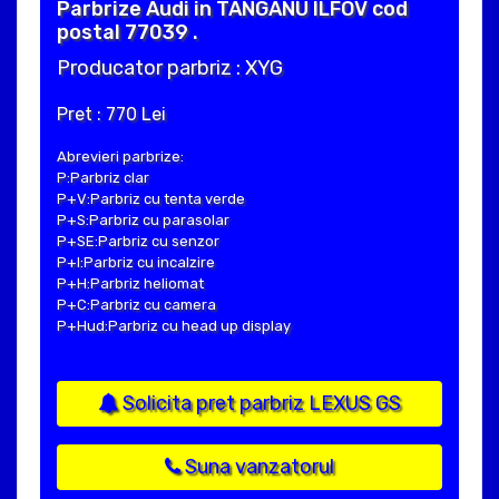
Parbrize Audi in TANGANU ILFOV cod
postal 77039 .
Producator parbriz : XYG
Pret : 770 Lei
Abrevieri parbrize:
P:Parbriz clar
P+V:Parbriz cu tenta verde
P+S:Parbriz cu parasolar
P+SE:Parbriz cu senzor
P+I:Parbriz cu incalzire
P+H:Parbriz heliomat
P+C:Parbriz cu camera
P+Hud:Parbriz cu head up display
Solicita pret parbriz LEXUS GS
Suna vanzatorul