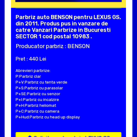
Parbriz auto BENSON pentru LEXUS GS,
din 2011. Produs pus in vanzare de
catre Vanzari Parbrize in Bucuresti
SECTOR 1 cod postal 10983 .
Producator parbriz : BENSON
Pret : 440 Lei
Abrevieri parbrize:
P:Parbriz clar
P+V:Parbriz cu tenta verde
P+S:Parbriz cu parasolar
P+SE:Parbriz cu senzor
P+I:Parbriz cu incalzire
P+H:Parbriz heliomat
P+C:Parbriz cu camera
P+Hud:Parbriz cu head up display