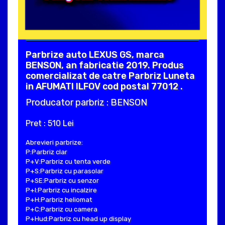
Parbrize auto LEXUS GS, marca
BENSON, an fabricatie 2019. Produs
comercializat de catre Parbriz Luneta
in AFUMATI ILFOV cod postal 77012 .
Producator parbriz : BENSON
Pret : 510 Lei
Abrevieri parbrize:
P:Parbriz clar
P+V:Parbriz cu tenta verde
P+S:Parbriz cu parasolar
P+SE:Parbriz cu senzor
P+I:Parbriz cu incalzire
P+H:Parbriz heliomat
P+C:Parbriz cu camera
P+Hud:Parbriz cu head up display