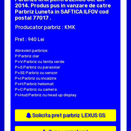
2014. Produs pus in vanzare de catre
Parbriz Luneta in SAFTICA ILFOV cod
postal 77017 .
Producator parbriz : KMK
Pret : 940 Lei
Abrevieri parbrize:
P:Parbriz clar
P+V:Parbriz cu tenta verde
P+S:Parbriz cu parasolar
P+SE:Parbriz cu senzor
P+I:Parbriz cu incalzire
P+H:Parbriz heliomat
P+C:Parbriz cu camera
P+Hud:Parbriz cu head up display
Solicita pret parbriz LEXUS GS