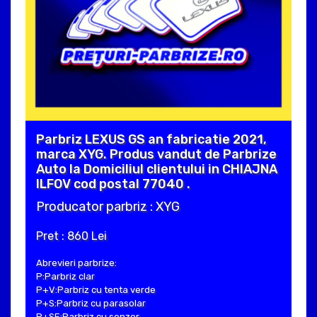
Parbriz LEXUS GS an fabricatie 2021,
marca XYG. Produs vandut de Parbrize
Auto la Domiciliul clientului in CHIAJNA
ILFOV cod postal 77040 .
Producator parbriz : XYG
Pret : 860 Lei
Abrevieri parbrize:
P:Parbriz clar
P+V:Parbriz cu tenta verde
P+S:Parbriz cu parasolar
P+SE:Parbriz cu senzor