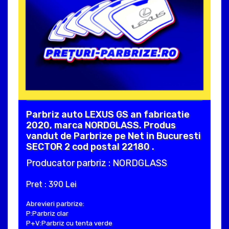
Parbriz auto LEXUS GS an fabricatie
2020, marca NORDGLASS. Produs
vandut de Parbrize pe Net in Bucuresti
SECTOR 2 cod postal 22180 .
Producator parbriz : NORDGLASS
Pret : 390 Lei
Abrevieri parbrize:
P:Parbriz clar
P+V:Parbriz cu tenta verde