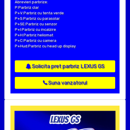
Abrevieri parbrize:
P:Parbriz clar
P+V:Parbriz cu tenta verde
P+S:Parbriz cu parasolar
P+SE:Parbriz cu senzor
P+I:Parbriz cu incalzire
P+H:Parbriz heliomat
P+C:Parbriz cu camera
P+Hud:Parbriz cu head up display
Solicita pret parbriz LEXUS GS
Suna vanzatorul