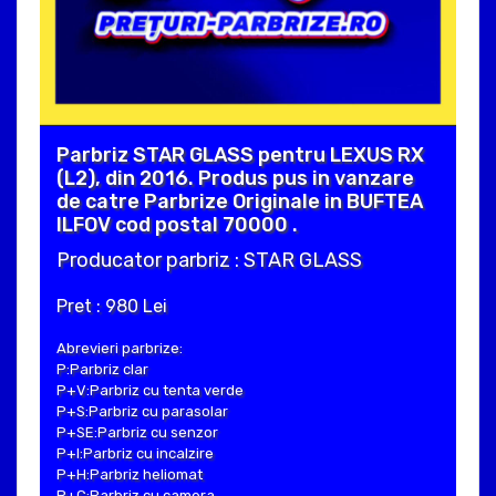
Parbriz STAR GLASS pentru LEXUS RX
(L2), din 2016. Produs pus in vanzare
de catre Parbrize Originale in BUFTEA
ILFOV cod postal 70000 .
Producator parbriz : STAR GLASS
Pret : 980 Lei
Abrevieri parbrize:
P:Parbriz clar
P+V:Parbriz cu tenta verde
P+S:Parbriz cu parasolar
P+SE:Parbriz cu senzor
P+I:Parbriz cu incalzire
P+H:Parbriz heliomat
P+C:Parbriz cu camera