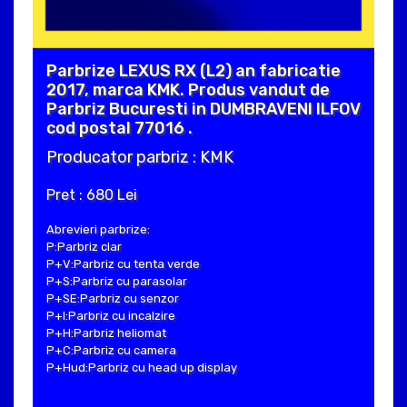
Parbrize LEXUS RX (L2) an fabricatie
2017, marca KMK. Produs vandut de
Parbriz Bucuresti in DUMBRAVENI ILFOV
cod postal 77016 .
Producator parbriz : KMK
Pret : 680 Lei
Abrevieri parbrize:
P:Parbriz clar
P+V:Parbriz cu tenta verde
P+S:Parbriz cu parasolar
P+SE:Parbriz cu senzor
P+I:Parbriz cu incalzire
P+H:Parbriz heliomat
P+C:Parbriz cu camera
P+Hud:Parbriz cu head up display