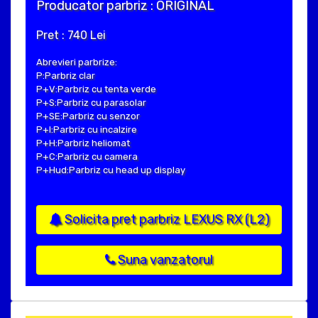
Producator parbriz : ORIGINAL
Pret : 740 Lei
Abrevieri parbrize:
P:Parbriz clar
P+V:Parbriz cu tenta verde
P+S:Parbriz cu parasolar
P+SE:Parbriz cu senzor
P+I:Parbriz cu incalzire
P+H:Parbriz heliomat
P+C:Parbriz cu camera
P+Hud:Parbriz cu head up display
Solicita pret parbriz LEXUS RX (L2)
Suna vanzatorul