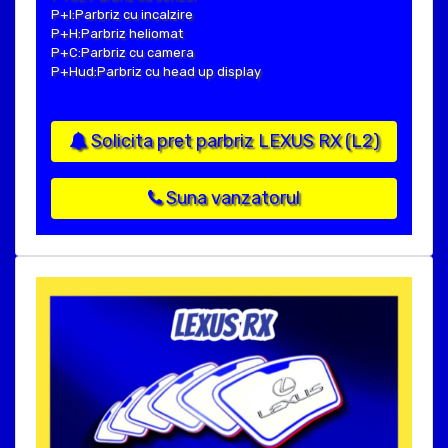
P+I:Parbriz cu incalzire
P+H:Parbriz heliomat
P+C:Parbriz cu camera
P+Hud:Parbriz cu head up display
Solicita pret parbriz LEXUS RX (L2)
Suna vanzatorul