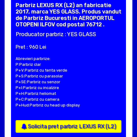
Parbriz LEXUS RX (L2) an fabricatie
2017, marca YES GLASS. Produs vandut
de Parbriz Bucuresti in AEROPORTUL
OTOPENI ILFOV cod postal 76712 .
Producator parbriz : YES GLASS
Pret : 960 Lei
Abrevieri parbrize:
P:Parbriz clar
P+V:Parbriz cu tenta verde
P+S:Parbriz cu parasolar
P+SE:Parbriz cu senzor
P+I:Parbriz cu incalzire
P+H:Parbriz heliomat
P+C:Parbriz cu camera
P+Hud:Parbriz cu head up display
Solicita pret parbriz LEXUS RX (L2)