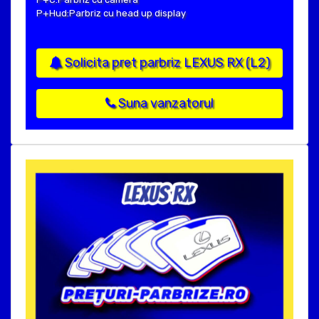
P+Hud:Parbriz cu head up display
Solicita pret parbriz LEXUS RX (L2)
Suna vanzatorul