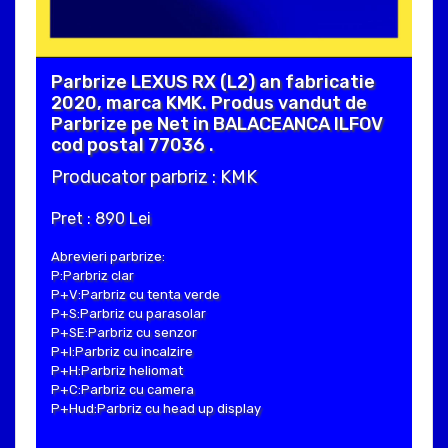
Parbrize LEXUS RX (L2) an fabricatie
2020, marca KMK. Produs vandut de
Parbrize pe Net in BALACEANCA ILFOV
cod postal 77036 .
Producator parbriz : KMK
Pret : 890 Lei
Abrevieri parbrize:
P:Parbriz clar
P+V:Parbriz cu tenta verde
P+S:Parbriz cu parasolar
P+SE:Parbriz cu senzor
P+I:Parbriz cu incalzire
P+H:Parbriz heliomat
P+C:Parbriz cu camera
P+Hud:Parbriz cu head up display