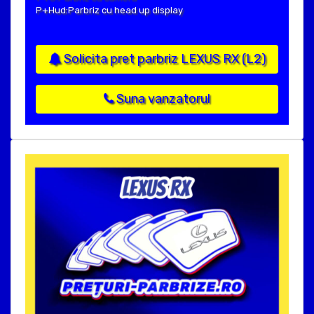
P+Hud:Parbriz cu head up display
Solicita pret parbriz LEXUS RX (L2)
Suna vanzatorul