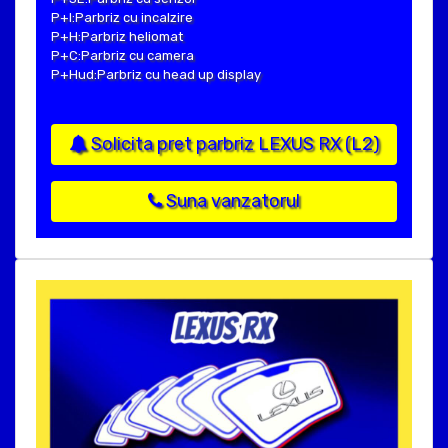
P+I:Parbriz cu incalzire
P+H:Parbriz heliomat
P+C:Parbriz cu camera
P+Hud:Parbriz cu head up display
Solicita pret parbriz LEXUS RX (L2)
Suna vanzatorul