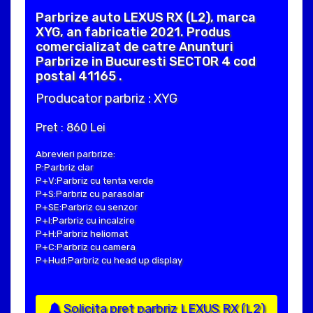
Parbrize auto LEXUS RX (L2), marca
XYG, an fabricatie 2021. Produs
comercializat de catre Anunturi
Parbrize in Bucuresti SECTOR 4 cod
postal 41165 .
Producator parbriz : XYG
Pret : 860 Lei
Abrevieri parbrize:
P:Parbriz clar
P+V:Parbriz cu tenta verde
P+S:Parbriz cu parasolar
P+SE:Parbriz cu senzor
P+I:Parbriz cu incalzire
P+H:Parbriz heliomat
P+C:Parbriz cu camera
P+Hud:Parbriz cu head up display
Solicita pret parbriz LEXUS RX (L2)