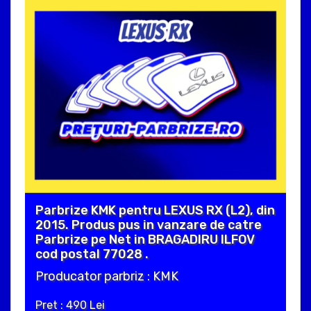
Parbrize KMK pentru LEXUS RX (L2), din
2015. Produs pus in vanzare de catre
Parbrize pe Net in BRAGADIRU ILFOV
cod postal 77028 .
Producator parbriz : KMK
Pret : 490 Lei