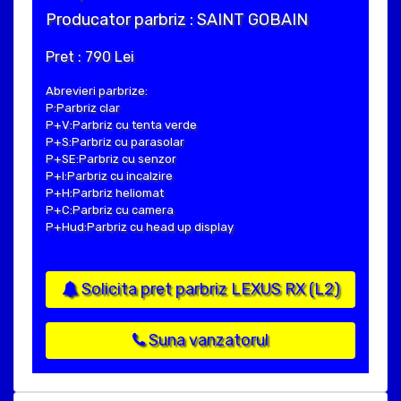
Producator parbriz : SAINT GOBAIN
Pret : 790 Lei
Abrevieri parbrize:
P:Parbriz clar
P+V:Parbriz cu tenta verde
P+S:Parbriz cu parasolar
P+SE:Parbriz cu senzor
P+I:Parbriz cu incalzire
P+H:Parbriz heliomat
P+C:Parbriz cu camera
P+Hud:Parbriz cu head up display
Solicita pret parbriz LEXUS RX (L2)
Suna vanzatorul