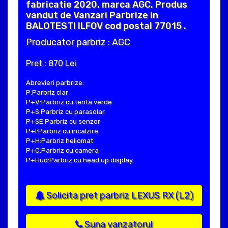
fabricatie 2020, marca AGC. Produs
vandut de Vanzari Parbrize in
BALOTESTI ILFOV cod postal 77015 .
Producator parbriz : AGC
Pret : 870 Lei
Abrevieri parbrize:
P:Parbriz clar
P+V:Parbriz cu tenta verde
P+S:Parbriz cu parasolar
P+SE:Parbriz cu senzor
P+I:Parbriz cu incalzire
P+H:Parbriz heliomat
P+C:Parbriz cu camera
P+Hud:Parbriz cu head up display
Solicita pret parbriz LEXUS RX (L2)
Suna vanzatorul