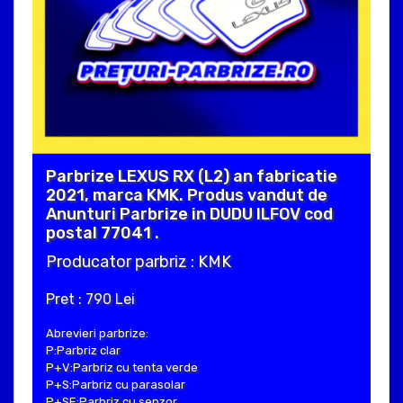
Parbrize LEXUS RX (L2) an fabricatie
2021, marca KMK. Produs vandut de
Anunturi Parbrize in DUDU ILFOV cod
postal 77041 .
Producator parbriz : KMK
Pret : 790 Lei
Abrevieri parbrize:
P:Parbriz clar
P+V:Parbriz cu tenta verde
P+S:Parbriz cu parasolar
P+SE:Parbriz cu senzor