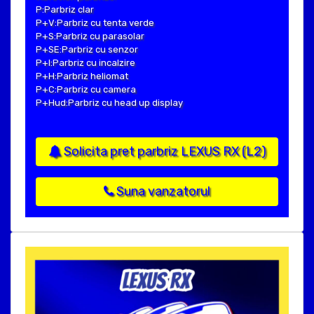
P:Parbriz clar
P+V:Parbriz cu tenta verde
P+S:Parbriz cu parasolar
P+SE:Parbriz cu senzor
P+I:Parbriz cu incalzire
P+H:Parbriz heliomat
P+C:Parbriz cu camera
P+Hud:Parbriz cu head up display
Solicita pret parbriz LEXUS RX (L2)
Suna vanzatorul