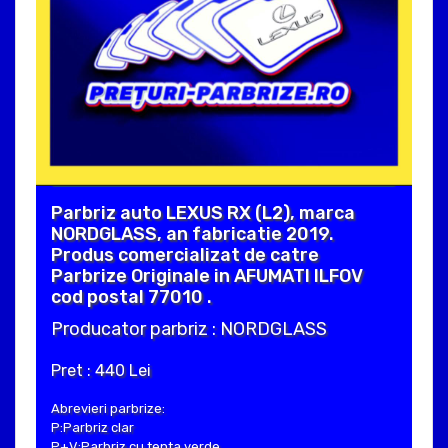
Parbriz auto LEXUS RX (L2), marca
NORDGLASS, an fabricatie 2019.
Produs comercializat de catre
Parbrize Originale in AFUMATI ILFOV
cod postal 77010 .
Producator parbriz : NORDGLASS
Pret : 440 Lei
Abrevieri parbrize:
P:Parbriz clar
P+V:Parbriz cu tenta verde