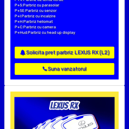
P+S:Parbriz cu parasolar
P+SE:Parbriz cu senzor
P+I:Parbriz cu incalzire
P+H:Parbriz heliomat
P+C:Parbriz cu camera
P+Hud:Parbriz cu head up display
Solicita pret parbriz LEXUS RX (L2)
Suna vanzatorul