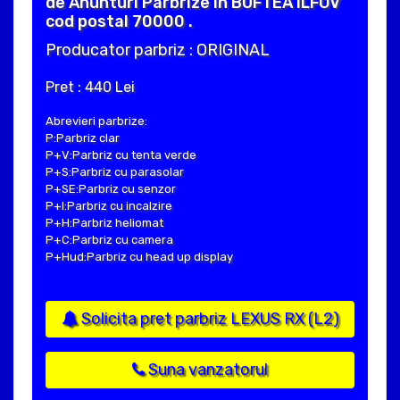
de Anunturi Parbrize in BUFTEA ILFOV
cod postal 70000 .
Producator parbriz : ORIGINAL
Pret : 440 Lei
Abrevieri parbrize:
P:Parbriz clar
P+V:Parbriz cu tenta verde
P+S:Parbriz cu parasolar
P+SE:Parbriz cu senzor
P+I:Parbriz cu incalzire
P+H:Parbriz heliomat
P+C:Parbriz cu camera
P+Hud:Parbriz cu head up display
Solicita pret parbriz LEXUS RX (L2)
Suna vanzatorul