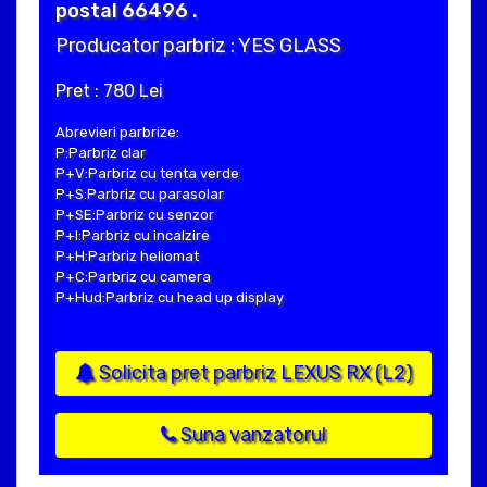
postal 66496 .
Producator parbriz : YES GLASS
Pret : 780 Lei
Abrevieri parbrize:
P:Parbriz clar
P+V:Parbriz cu tenta verde
P+S:Parbriz cu parasolar
P+SE:Parbriz cu senzor
P+I:Parbriz cu incalzire
P+H:Parbriz heliomat
P+C:Parbriz cu camera
P+Hud:Parbriz cu head up display
Solicita pret parbriz LEXUS RX (L2)
Suna vanzatorul