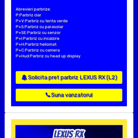
Abrevieri parbrize:
P:Parbriz clar
P+V:Parbriz cu tenta verde
P+S:Parbriz cu parasolar
P+SE:Parbriz cu senzor
P+I:Parbriz cu incalzire
P+H:Parbriz heliomat
P+C:Parbriz cu camera
P+Hud:Parbriz cu head up display
Solicita pret parbriz LEXUS RX (L2)
Suna vanzatorul