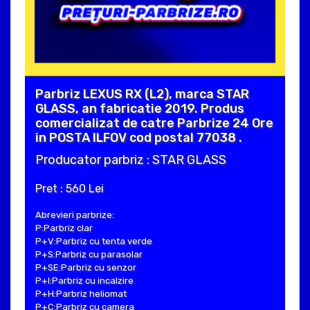
Parbriz LEXUS RX (L2), marca STAR
GLASS, an fabricatie 2019. Produs
comercializat de catre Parbrize 24 Ore
in POSTA ILFOV cod postal 77038 .
Producator parbriz : STAR GLASS
Pret : 560 Lei
Abrevieri parbrize:
P:Parbriz clar
P+V:Parbriz cu tenta verde
P+S:Parbriz cu parasolar
P+SE:Parbriz cu senzor
P+I:Parbriz cu incalzire
P+H:Parbriz heliomat
P+C:Parbriz cu camera