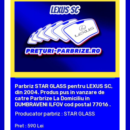
Parbriz STAR GLASS pentru LEXUS SC,
din 2004. Produs pus in vanzare de
catre Parbrize La Domiciliu in
DUMBRAVENI ILFOV cod postal 77016 .
Producator parbriz : STAR GLASS
Pret : 590 Lei