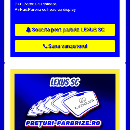
P+C:Parbriz cu camera
P+Hud:Parbriz cu head up display
Solicita pret parbriz LEXUS SC
Suna vanzatorul