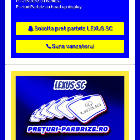
P+C:Parbriz cu camera
P+Hud:Parbriz cu head up display
Solicita pret parbriz LEXUS SC
Suna vanzatorul