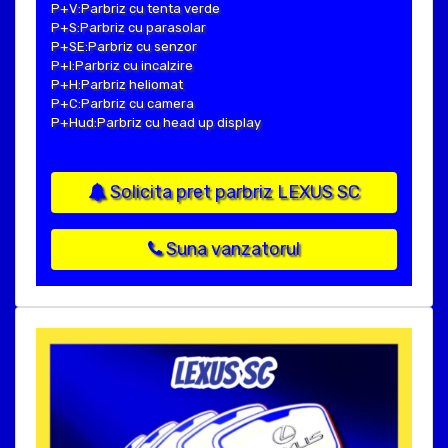
P+V:Parbriz cu tenta verde
P+S:Parbriz cu parasolar
P+SE:Parbriz cu senzor
P+I:Parbriz cu incalzire
P+H:Parbriz heliomat
P+C:Parbriz cu camera
P+Hud:Parbriz cu head up display
Solicita pret parbriz LEXUS SC
Suna vanzatorul