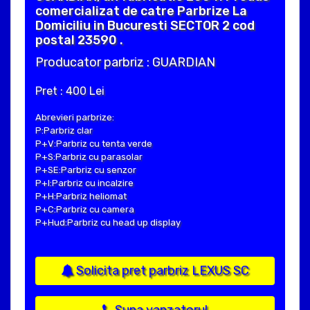
comercializat de catre Parbrize La
Domiciliu in Bucuresti SECTOR 2 cod
postal 23590 .
Producator parbriz : GUARDIAN
Pret : 400 Lei
Abrevieri parbrize:
P:Parbriz clar
P+V:Parbriz cu tenta verde
P+S:Parbriz cu parasolar
P+SE:Parbriz cu senzor
P+I:Parbriz cu incalzire
P+H:Parbriz heliomat
P+C:Parbriz cu camera
P+Hud:Parbriz cu head up display
Solicita pret parbriz LEXUS SC