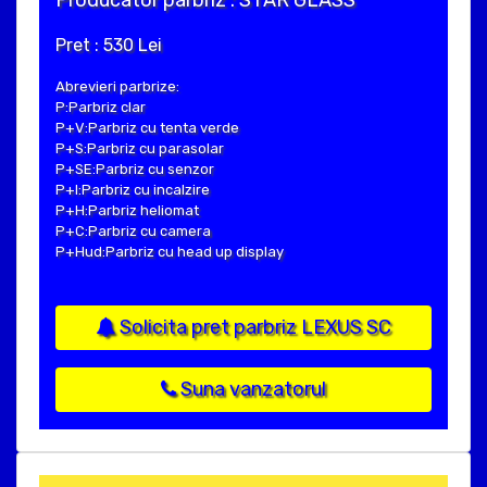
Producator parbriz : STAR GLASS
Pret : 530 Lei
Abrevieri parbrize:
P:Parbriz clar
P+V:Parbriz cu tenta verde
P+S:Parbriz cu parasolar
P+SE:Parbriz cu senzor
P+I:Parbriz cu incalzire
P+H:Parbriz heliomat
P+C:Parbriz cu camera
P+Hud:Parbriz cu head up display
Solicita pret parbriz LEXUS SC
Suna vanzatorul