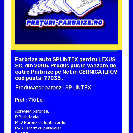
Parbrize auto SPLINTEX pentru LEXUS
SC, din 2005. Produs pus in vanzare de
catre Parbrize pe Net in CERNICA ILFOV
cod postal 77035 .
Producator parbriz : SPLINTEX
Pret : 710 Lei
Abrevieri parbrize:
P:Parbriz clar
P+V:Parbriz cu tenta verde
P+S:Parbriz cu parasolar