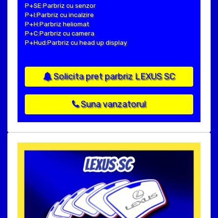
P+SE:Parbriz cu senzor
P+I:Parbriz cu incalzire
P+H:Parbriz heliomat
P+C:Parbriz cu camera
P+Hud:Parbriz cu head up display
Solicita pret parbriz LEXUS SC
Suna vanzatorul