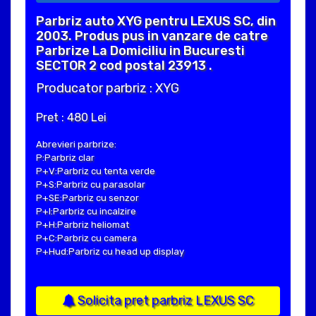
Parbriz auto XYG pentru LEXUS SC, din
2003. Produs pus in vanzare de catre
Parbrize La Domiciliu in Bucuresti
SECTOR 2 cod postal 23913 .
Producator parbriz : XYG
Pret : 480 Lei
Abrevieri parbrize:
P:Parbriz clar
P+V:Parbriz cu tenta verde
P+S:Parbriz cu parasolar
P+SE:Parbriz cu senzor
P+I:Parbriz cu incalzire
P+H:Parbriz heliomat
P+C:Parbriz cu camera
P+Hud:Parbriz cu head up display
Solicita pret parbriz LEXUS SC