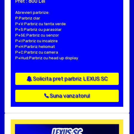
Pret : 800 Lei
Abrevieri parbrize:
P:Parbriz clar
P+V:Parbriz cu tenta verde
P+S:Parbriz cu parasolar
P+SE:Parbriz cu senzor
P+I:Parbriz cu incalzire
P+H:Parbriz heliomat
P+C:Parbriz cu camera
P+Hud:Parbriz cu head up display
Solicita pret parbriz LEXUS SC
Suna vanzatorul