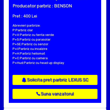
Producator parbriz : BENSON
Pret : 400 Lei
Abrevieri parbrize:
P:Parbriz clar
P+V:Parbriz cu tenta verde
P+S:Parbriz cu parasolar
P+SE:Parbriz cu senzor
P+I:Parbriz cu incalzire
P+H:Parbriz heliomat
P+C:Parbriz cu camera
P+Hud:Parbriz cu head up display
Solicita pret parbriz LEXUS SC
Suna vanzatorul