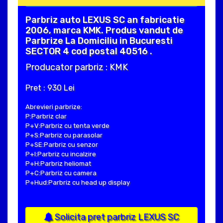
Parbriz auto LEXUS SC an fabricatie
2006, marca KMK. Produs vandut de
Parbrize La Domiciliu in Bucuresti
SECTOR 4 cod postal 40516 .
Producator parbriz : KMK
Pret : 930 Lei
Abrevieri parbrize:
P:Parbriz clar
P+V:Parbriz cu tenta verde
P+S:Parbriz cu parasolar
P+SE:Parbriz cu senzor
P+I:Parbriz cu incalzire
P+H:Parbriz heliomat
P+C:Parbriz cu camera
P+Hud:Parbriz cu head up display
Solicita pret parbriz LEXUS SC