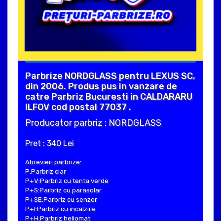
Parbrize NORDGLASS pentru LEXUS SC,
din 2006. Produs pus in vanzare de
catre Parbriz Bucuresti in CALDARARU
ILFOV cod postal 77037 .
Producator parbriz : NORDGLASS
Pret : 340 Lei
Abrevieri parbrize:
P:Parbriz clar
P+V:Parbriz cu tenta verde
P+S:Parbriz cu parasolar
P+SE:Parbriz cu senzor
P+I:Parbriz cu incalzire
P+H:Parbriz heliomat