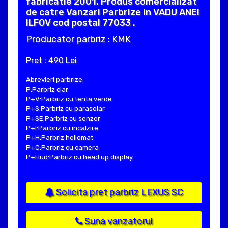
fabricatie 2001. Produs comercializat
de catre Vanzari Parbrize in VADU ANEI
ILFOV cod postal 77033 .
Producator parbriz : KMK
Pret : 490 Lei
Abrevieri parbrize:
P:Parbriz clar
P+V:Parbriz cu tenta verde
P+S:Parbriz cu parasolar
P+SE:Parbriz cu senzor
P+I:Parbriz cu incalzire
P+H:Parbriz heliomat
P+C:Parbriz cu camera
P+Hud:Parbriz cu head up display
Solicita pret parbriz LEXUS SC
Suna vanzatorul