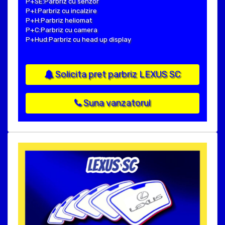
P+SE:Parbriz cu senzor
P+I:Parbriz cu incalzire
P+H:Parbriz heliomat
P+C:Parbriz cu camera
P+Hud:Parbriz cu head up display
Solicita pret parbriz LEXUS SC
Suna vanzatorul