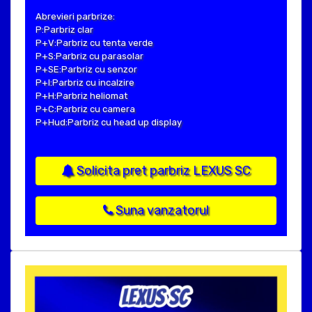
Abrevieri parbrize:
P:Parbriz clar
P+V:Parbriz cu tenta verde
P+S:Parbriz cu parasolar
P+SE:Parbriz cu senzor
P+I:Parbriz cu incalzire
P+H:Parbriz heliomat
P+C:Parbriz cu camera
P+Hud:Parbriz cu head up display
Solicita pret parbriz LEXUS SC
Suna vanzatorul