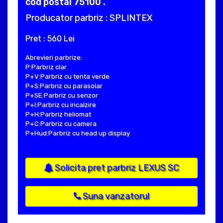
cod postal 75100 .
Producator parbriz : SPLINTEX
Pret : 560 Lei
Abrevieri parbrize:
P:Parbriz clar
P+V:Parbriz cu tenta verde
P+S:Parbriz cu parasolar
P+SE:Parbriz cu senzor
P+I:Parbriz cu incalzire
P+H:Parbriz heliomat
P+C:Parbriz cu camera
P+Hud:Parbriz cu head up display
Solicita pret parbriz LEXUS SC
Suna vanzatorul