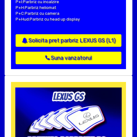
P+I:Parbriz cu incalzire
P+H:Parbriz heliomat
P+C:Parbriz cu camera
P+Hud:Parbriz cu head up display
Solicita pret parbriz LEXUS GS (L1)
Suna vanzatorul