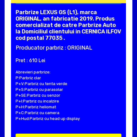
Parbrize LEXUS GS (L1), marca
ORIGINAL, an fabricatie 2019. Produs
comercializat de catre Parbrize Auto
la Domiciliul clientului in CERNICA ILFOV
cod postal 77035 .
Producator parbriz : ORIGINAL
Pret : 610 Lei
Abrevieri parbrize:
P:Parbriz clar
P+V:Parbriz cu tenta verde
P+S:Parbriz cu parasolar
P+SE:Parbriz cu senzor
P+I:Parbriz cu incalzire
P+H:Parbriz heliomat
P+C:Parbriz cu camera
P+Hud:Parbriz cu head up display