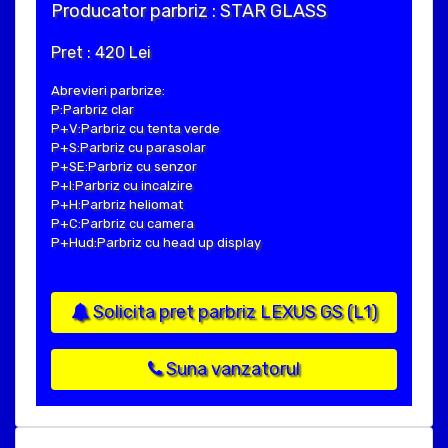
Producator parbriz : STAR GLASS
Pret : 420 Lei
Abrevieri parbrize:
P:Parbriz clar
P+V:Parbriz cu tenta verde
P+S:Parbriz cu parasolar
P+SE:Parbriz cu senzor
P+I:Parbriz cu incalzire
P+H:Parbriz heliomat
P+C:Parbriz cu camera
P+Hud:Parbriz cu head up display
Solicita pret parbriz LEXUS GS (L1)
Suna vanzatorul