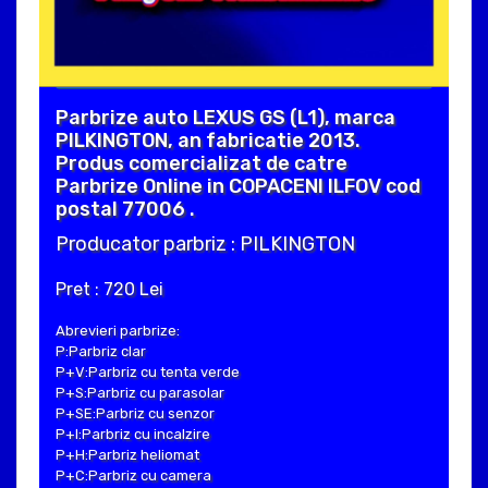
Parbrize auto LEXUS GS (L1), marca
PILKINGTON, an fabricatie 2013.
Produs comercializat de catre
Parbrize Online in COPACENI ILFOV cod
postal 77006 .
Producator parbriz : PILKINGTON
Pret : 720 Lei
Abrevieri parbrize:
P:Parbriz clar
P+V:Parbriz cu tenta verde
P+S:Parbriz cu parasolar
P+SE:Parbriz cu senzor
P+I:Parbriz cu incalzire
P+H:Parbriz heliomat
P+C:Parbriz cu camera