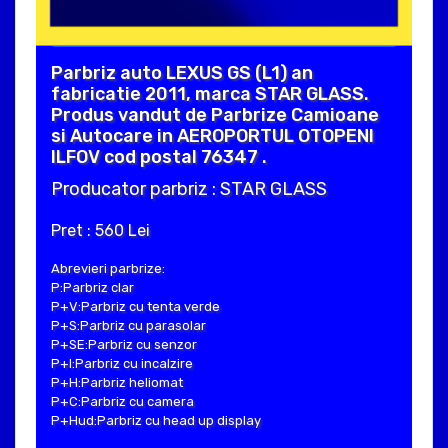
Parbriz auto LEXUS GS (L1) an
fabricatie 2011, marca STAR GLASS.
Produs vandut de Parbrize Camioane
si Autocare in AEROPORTUL OTOPENI
ILFOV cod postal 76347 .
Producator parbriz : STAR GLASS
Pret : 560 Lei
Abrevieri parbrize:
P:Parbriz clar
P+V:Parbriz cu tenta verde
P+S:Parbriz cu parasolar
P+SE:Parbriz cu senzor
P+I:Parbriz cu incalzire
P+H:Parbriz heliomat
P+C:Parbriz cu camera
P+Hud:Parbriz cu head up display