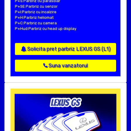
P+S:Parbriz cu parasolar
P+SE:Parbriz cu senzor
P+I:Parbriz cu incalzire
P+H:Parbriz heliomat
P+C:Parbriz cu camera
P+Hud:Parbriz cu head up display
Solicita pret parbriz LEXUS GS (L1)
Suna vanzatorul