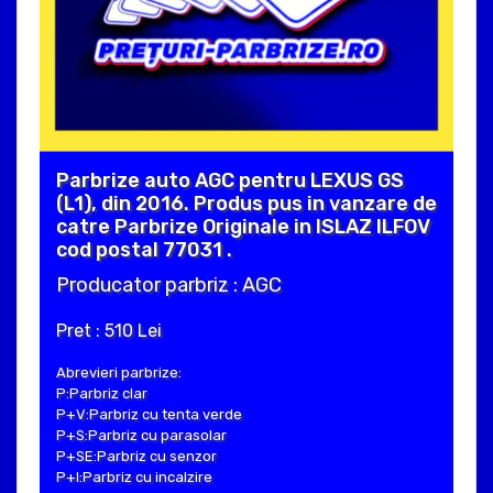
Parbrize auto AGC pentru LEXUS GS
(L1), din 2016. Produs pus in vanzare de
catre Parbrize Originale in ISLAZ ILFOV
cod postal 77031 .
Producator parbriz : AGC
Pret : 510 Lei
Abrevieri parbrize:
P:Parbriz clar
P+V:Parbriz cu tenta verde
P+S:Parbriz cu parasolar
P+SE:Parbriz cu senzor
P+I:Parbriz cu incalzire