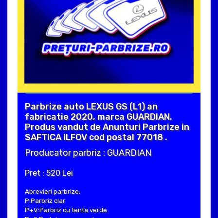
Parbrize auto LEXUS GS (L1) an
fabricatie 2020, marca GUARDIAN.
Produs vandut de Anunturi Parbrize in
SAFTICA ILFOV cod postal 77018 .
Producator parbriz : GUARDIAN
Pret : 520 Lei
Abrevieri parbrize:
P:Parbriz clar
P+V:Parbriz cu tenta verde