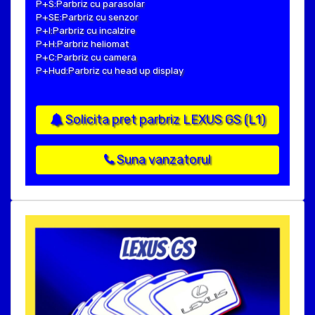
P+S:Parbriz cu parasolar
P+SE:Parbriz cu senzor
P+I:Parbriz cu incalzire
P+H:Parbriz heliomat
P+C:Parbriz cu camera
P+Hud:Parbriz cu head up display
Solicita pret parbriz LEXUS GS (L1)
Suna vanzatorul