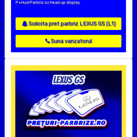
P+Hud:Parbriz cu head up display
Solicita pret parbriz LEXUS GS (L1)
Suna vanzatorul