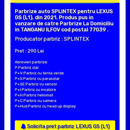
Parbrize auto SPLINTEX pentru LEXUS
GS (L1), din 2021. Produs pus in
vanzare de catre Parbrize La Domiciliu
in TANGANU ILFOV cod postal 77039 .
Producator parbriz : SPLINTEX
Pret : 290 Lei
Abrevieri parbrize:
P:Parbriz clar
P+V:Parbriz cu tenta verde
P+S:Parbriz cu parasolar
P+SE:Parbriz cu senzor
P+I:Parbriz cu incalzire
P+H:Parbriz heliomat
P+C:Parbriz cu camera
P+Hud:Parbriz cu head up display
Solicita pret parbriz LEXUS GS (L1)