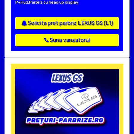
P+Hud:Parbriz cu head up display
Solicita pret parbriz LEXUS GS (L1)
Suna vanzatorul