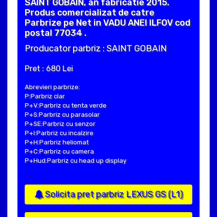
SAINT GOBAIN, an fabricatie 2015.
Produs comercializat de catre
Parbrize pe Net in VADU ANEI ILFOV cod
postal 77034 .
Producator parbriz : SAINT GOBAIN
Pret : 680 Lei
Abrevieri parbrize:
P:Parbriz clar
P+V:Parbriz cu tenta verde
P+S:Parbriz cu parasolar
P+SE:Parbriz cu senzor
P+I:Parbriz cu incalzire
P+H:Parbriz heliomat
P+C:Parbriz cu camera
P+Hud:Parbriz cu head up display
Solicita pret parbriz LEXUS GS (L1)