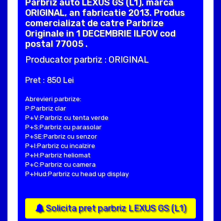
Parbriz auto LEXUS GS (L1), marca
ORIGINAL, an fabricatie 2013. Produs
comercializat de catre Parbrize
Originale in 1 DECEMBRIE ILFOV cod
postal 77005 .
Producator parbriz : ORIGINAL
Pret : 850 Lei
Abrevieri parbrize:
P:Parbriz clar
P+V:Parbriz cu tenta verde
P+S:Parbriz cu parasolar
P+SE:Parbriz cu senzor
P+I:Parbriz cu incalzire
P+H:Parbriz heliomat
P+C:Parbriz cu camera
P+Hud:Parbriz cu head up display
Solicita pret parbriz LEXUS GS (L1)