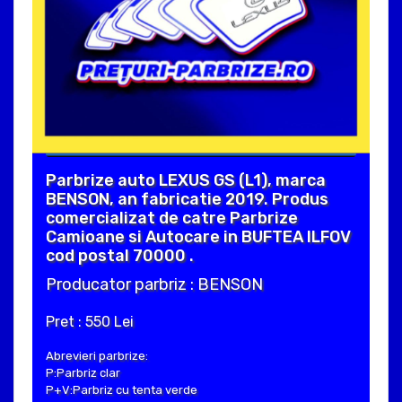
Parbrize auto LEXUS GS (L1), marca
BENSON, an fabricatie 2019. Produs
comercializat de catre Parbrize
Camioane si Autocare in BUFTEA ILFOV
cod postal 70000 .
Producator parbriz : BENSON
Pret : 550 Lei
Abrevieri parbrize:
P:Parbriz clar
P+V:Parbriz cu tenta verde