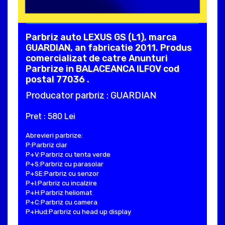
Parbriz auto LEXUS GS (L1), marca
GUARDIAN, an fabricatie 2011. Produs
comercializat de catre Anunturi
Parbrize in BALACEANCA ILFOV cod
postal 77036 .
Producator parbriz : GUARDIAN
Pret : 580 Lei
Abrevieri parbrize:
P:Parbriz clar
P+V:Parbriz cu tenta verde
P+S:Parbriz cu parasolar
P+SE:Parbriz cu senzor
P+I:Parbriz cu incalzire
P+H:Parbriz heliomat
P+C:Parbriz cu camera
P+Hud:Parbriz cu head up display