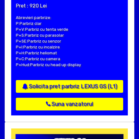
Pret : 920 Lei
Abrevieri parbrize:
P:Parbriz clar
P+V:Parbriz cu tenta verde
P+S:Parbriz cu parasolar
P+SE:Parbriz cu senzor
P+I:Parbriz cu incalzire
P+H:Parbriz heliomat
P+C:Parbriz cu camera
P+Hud:Parbriz cu head up display
Solicita pret parbriz LEXUS GS (L1)
Suna vanzatorul