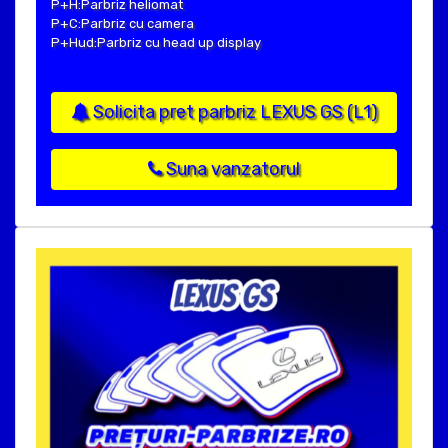
P+H:Parbriz heliomat
P+C:Parbriz cu camera
P+Hud:Parbriz cu head up display
Solicita pret parbriz LEXUS GS (L1)
Suna vanzatorul