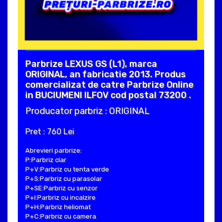
Parbrize LEXUS GS (L1), marca
ORIGINAL, an fabricatie 2013. Produs
comercializat de catre Parbrize Online
in BUCIUMENI ILFOV cod postal 73200 .
Producator parbriz : ORIGINAL
Pret : 760 Lei
Abrevieri parbrize:
P:Parbriz clar
P+V:Parbriz cu tenta verde
P+S:Parbriz cu parasolar
P+SE:Parbriz cu senzor
P+I:Parbriz cu incalzire
P+H:Parbriz heliomat
P+C:Parbriz cu camera