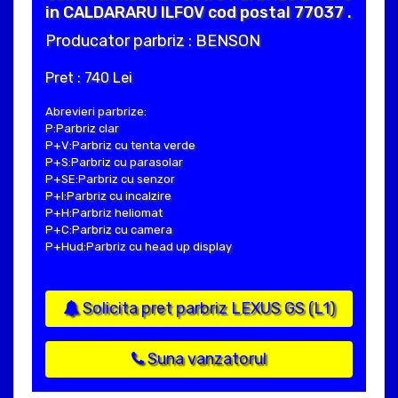
in CALDARARU ILFOV cod postal 77037 .
Producator parbriz : BENSON
Pret : 740 Lei
Abrevieri parbrize:
P:Parbriz clar
P+V:Parbriz cu tenta verde
P+S:Parbriz cu parasolar
P+SE:Parbriz cu senzor
P+I:Parbriz cu incalzire
P+H:Parbriz heliomat
P+C:Parbriz cu camera
P+Hud:Parbriz cu head up display
Solicita pret parbriz LEXUS GS (L1)
Suna vanzatorul