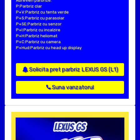
Abrevieri parbrize:
P:Parbriz clar
P+V:Parbriz cu tenta verde
P+S:Parbriz cu parasolar
P+SE:Parbriz cu senzor
P+I:Parbriz cu incalzire
P+H:Parbriz heliomat
P+C:Parbriz cu camera
P+Hud:Parbriz cu head up display
Solicita pret parbriz LEXUS GS (L1)
Suna vanzatorul