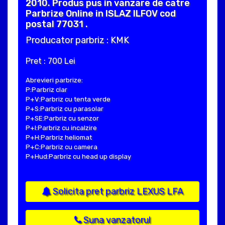
2010. Produs pus in vanzare de catre
Parbrize Online in ISLAZ ILFOV cod
postal 77031 .
Producator parbriz : KMK
Pret : 700 Lei
Abrevieri parbrize:
P:Parbriz clar
P+V:Parbriz cu tenta verde
P+S:Parbriz cu parasolar
P+SE:Parbriz cu senzor
P+I:Parbriz cu incalzire
P+H:Parbriz heliomat
P+C:Parbriz cu camera
P+Hud:Parbriz cu head up display
Solicita pret parbriz LEXUS LFA
Suna vanzatorul