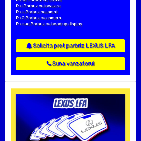
P+I:Parbriz cu incalzire
P+H:Parbriz heliomat
P+C:Parbriz cu camera
P+Hud:Parbriz cu head up display
Solicita pret parbriz LEXUS LFA
Suna vanzatorul