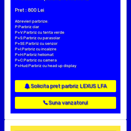
Pret : 800 Lei
Abrevieri parbrize:
P:Parbriz clar
P+V:Parbriz cu tenta verde
P+S:Parbriz cu parasolar
P+SE:Parbriz cu senzor
P+I:Parbriz cu incalzire
P+H:Parbriz heliomat
P+C:Parbriz cu camera
P+Hud:Parbriz cu head up display
Solicita pret parbriz LEXUS LFA
Suna vanzatorul