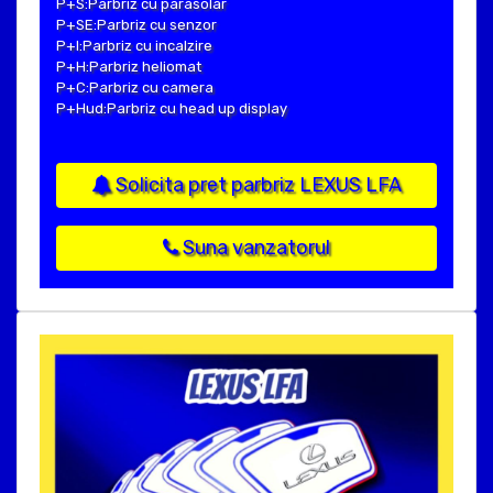
P+S:Parbriz cu parasolar
P+SE:Parbriz cu senzor
P+I:Parbriz cu incalzire
P+H:Parbriz heliomat
P+C:Parbriz cu camera
P+Hud:Parbriz cu head up display
Solicita pret parbriz LEXUS LFA
Suna vanzatorul