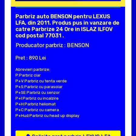
Parbriz auto BENSON pentru LEXUS
LFA, din 2011. Produs pus in vanzare de
catre Parbrize 24 Ore in ISLAZ ILFOV
cod postal 77031 .
Producator parbriz : BENSON
Pret : 890 Lei
Abrevieri parbrize:
P:Parbriz clar
P+V:Parbriz cu tenta verde
P+S:Parbriz cu parasolar
P+SE:Parbriz cu senzor
P+I:Parbriz cu incalzire
P+H:Parbriz heliomat
P+C:Parbriz cu camera
P+Hud:Parbriz cu head up display