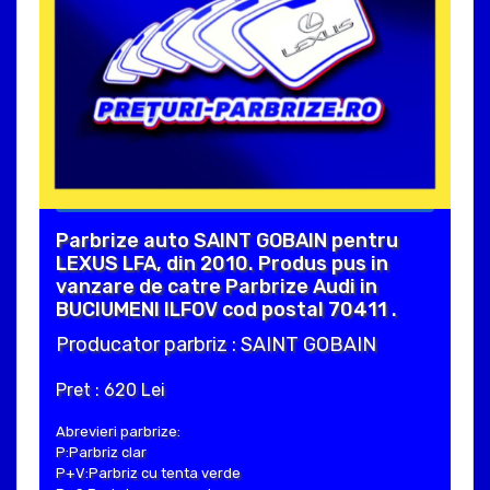
Parbrize auto SAINT GOBAIN pentru
LEXUS LFA, din 2010. Produs pus in
vanzare de catre Parbrize Audi in
BUCIUMENI ILFOV cod postal 70411 .
Producator parbriz : SAINT GOBAIN
Pret : 620 Lei
Abrevieri parbrize:
P:Parbriz clar
P+V:Parbriz cu tenta verde