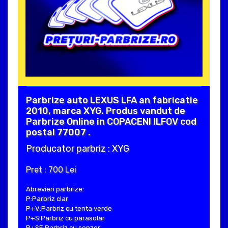
Parbrize auto LEXUS LFA an fabricatie
2010, marca XYG. Produs vandut de
Parbrize Online in COPACENI ILFOV cod
postal 77007 .
Producator parbriz : XYG
Pret : 700 Lei
Abrevieri parbrize:
P:Parbriz clar
P+V:Parbriz cu tenta verde
P+S:Parbriz cu parasolar
P+SE:Parbriz cu senzor