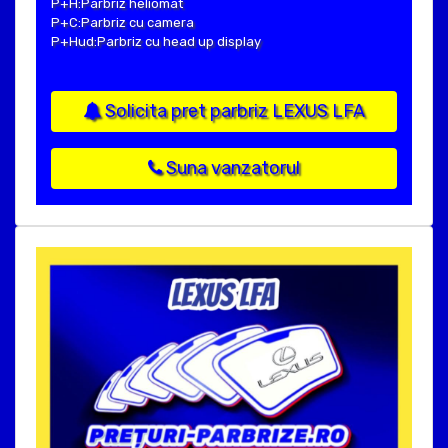
P+H:Parbriz heliomat
P+C:Parbriz cu camera
P+Hud:Parbriz cu head up display
Solicita pret parbriz LEXUS LFA
Suna vanzatorul