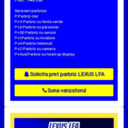
Abrevieri parbrize:
P:Parbriz clar
P+V:Parbriz cu tenta verde
P+S:Parbriz cu parasolar
P+SE:Parbriz cu senzor
P+I:Parbriz cu incalzire
P+H:Parbriz heliomat
P+C:Parbriz cu camera
P+Hud:Parbriz cu head up display
Solicita pret parbriz LEXUS LFA
Suna vanzatorul