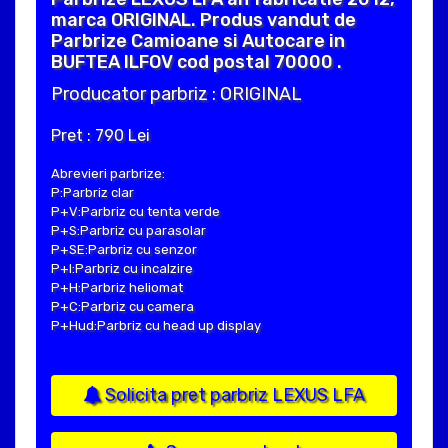
marca ORIGINAL. Produs vandut de
Parbrize Camioane si Autocare in
BUFTEA ILFOV cod postal 70000 .
Producator parbriz : ORIGINAL
Pret : 790 Lei
Abrevieri parbrize:
P:Parbriz clar
P+V:Parbriz cu tenta verde
P+S:Parbriz cu parasolar
P+SE:Parbriz cu senzor
P+I:Parbriz cu incalzire
P+H:Parbriz heliomat
P+C:Parbriz cu camera
P+Hud:Parbriz cu head up display
Solicita pret parbriz LEXUS LFA