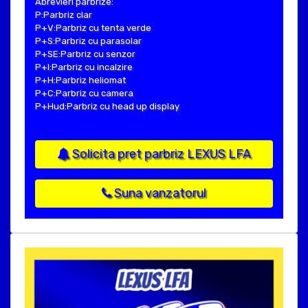
Abrevieri parbrize:
P:Parbriz clar
P+V:Parbriz cu tenta verde
P+S:Parbriz cu parasolar
P+SE:Parbriz cu senzor
P+I:Parbriz cu incalzire
P+H:Parbriz heliomat
P+C:Parbriz cu camera
P+Hud:Parbriz cu head up display
Solicita pret parbriz LEXUS LFA
Suna vanzatorul