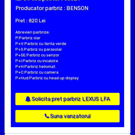
Producator parbriz : BENSON
Pret : 820 Lei
Abrevieri parbrize:
P:Parbriz clar
P+V:Parbriz cu tenta verde
P+S:Parbriz cu parasolar
P+SE:Parbriz cu senzor
P+I:Parbriz cu incalzire
P+H:Parbriz heliomat
P+C:Parbriz cu camera
P+Hud:Parbriz cu head up display
Solicita pret parbriz LEXUS LFA
Suna vanzatorul