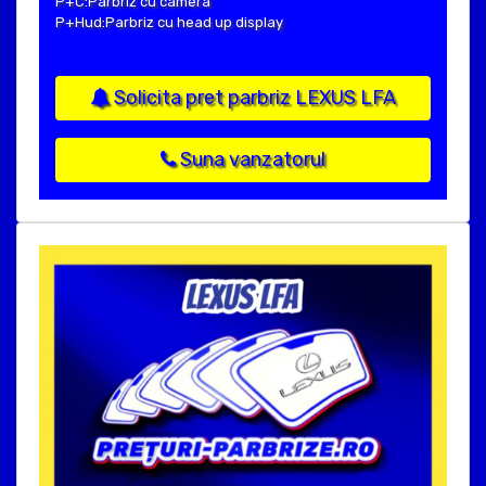
P+C:Parbriz cu camera
P+Hud:Parbriz cu head up display
Solicita pret parbriz LEXUS LFA
Suna vanzatorul