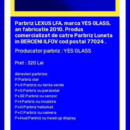
Parbriz LEXUS LFA, marca YES GLASS,
an fabricatie 2010. Produs
comercializat de catre Parbriz Luneta
in BERCENI ILFOV cod postal 77024 .
Producator parbriz : YES GLASS
Pret : 320 Lei
Abrevieri parbrize:
P:Parbriz clar
P+V:Parbriz cu tenta verde
P+S:Parbriz cu parasolar
P+SE:Parbriz cu senzor
P+I:Parbriz cu incalzire
P+H:Parbriz heliomat
P+C:Parbriz cu camera
P+Hud:Parbriz cu head up display