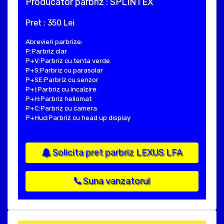
Producator parbriz : SPLINTEX
Pret : 350 Lei
Abrevieri parbrize:
P:Parbriz clar
P+V:Parbriz cu tenta verde
P+S:Parbriz cu parasolar
P+SE:Parbriz cu senzor
P+I:Parbriz cu incalzire
P+H:Parbriz heliomat
P+C:Parbriz cu camera
P+Hud:Parbriz cu head up display
Solicita pret parbriz LEXUS LFA
Suna vanzatorul