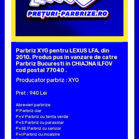
Parbriz XYG pentru LEXUS LFA, din
2010. Produs pus in vanzare de catre
Parbriz Bucuresti in CHIAJNA ILFOV
cod postal 77040 .
Producator parbriz : XYG
Pret : 940 Lei
Abrevieri parbrize:
P:Parbriz clar
P+V:Parbriz cu tenta verde
P+S:Parbriz cu parasolar
P+SE:Parbriz cu senzor
P+I:Parbriz cu incalzire