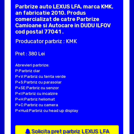
Parbrize auto LEXUS LFA, marca KMK,
an fabricatie 2010. Produs
comercializat de catre Parbrize
Camioane si Autocare in DUDU ILFOV
cod postal 77041 .
Producator parbriz : KMK
Pret : 380 Lei
Abrevieri parbrize:
P:Parbriz clar
P+V:Parbriz cu tenta verde
P+S:Parbriz cu parasolar
P+SE:Parbriz cu senzor
P+I:Parbriz cu incalzire
P+H:Parbriz heliomat
P+C:Parbriz cu camera
P+Hud:Parbriz cu head up display
Solicita pret parbriz LEXUS LFA