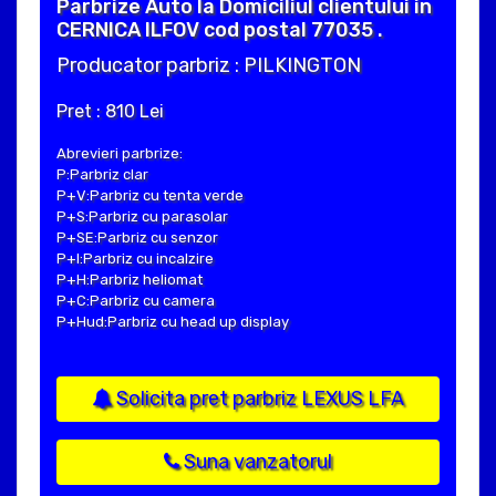
Parbrize Auto la Domiciliul clientului in
CERNICA ILFOV cod postal 77035 .
Producator parbriz : PILKINGTON
Pret : 810 Lei
Abrevieri parbrize:
P:Parbriz clar
P+V:Parbriz cu tenta verde
P+S:Parbriz cu parasolar
P+SE:Parbriz cu senzor
P+I:Parbriz cu incalzire
P+H:Parbriz heliomat
P+C:Parbriz cu camera
P+Hud:Parbriz cu head up display
Solicita pret parbriz LEXUS LFA
Suna vanzatorul