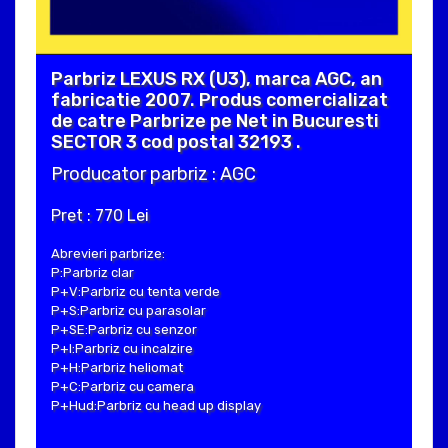
Parbriz LEXUS RX (U3), marca AGC, an
fabricatie 2007. Produs comercializat
de catre Parbrize pe Net in Bucuresti
SECTOR 3 cod postal 32193 .
Producator parbriz : AGC
Pret : 770 Lei
Abrevieri parbrize:
P:Parbriz clar
P+V:Parbriz cu tenta verde
P+S:Parbriz cu parasolar
P+SE:Parbriz cu senzor
P+I:Parbriz cu incalzire
P+H:Parbriz heliomat
P+C:Parbriz cu camera
P+Hud:Parbriz cu head up display