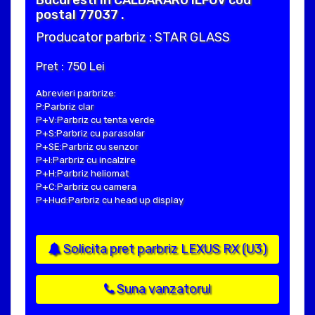
Bucuresti in CALDARARU ILFOV cod
postal 77037 .
Producator parbriz : STAR GLASS
Pret : 750 Lei
Abrevieri parbrize:
P:Parbriz clar
P+V:Parbriz cu tenta verde
P+S:Parbriz cu parasolar
P+SE:Parbriz cu senzor
P+I:Parbriz cu incalzire
P+H:Parbriz heliomat
P+C:Parbriz cu camera
P+Hud:Parbriz cu head up display
Solicita pret parbriz LEXUS RX (U3)
Suna vanzatorul