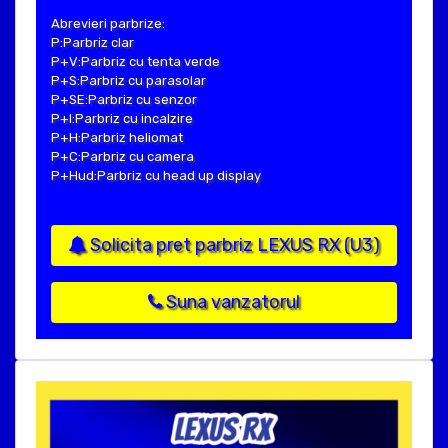
Abrevieri parbrize:
P:Parbriz clar
P+V:Parbriz cu tenta verde
P+S:Parbriz cu parasolar
P+SE:Parbriz cu senzor
P+I:Parbriz cu incalzire
P+H:Parbriz heliomat
P+C:Parbriz cu camera
P+Hud:Parbriz cu head up display
Solicita pret parbriz LEXUS RX (U3)
Suna vanzatorul