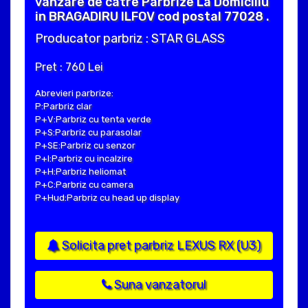
vanzare de catre Parbrize La Domiciliu
in BRAGADIRU ILFOV cod postal 77028 .
Producator parbriz : STAR GLASS
Pret : 760 Lei
Abrevieri parbrize:
P:Parbriz clar
P+V:Parbriz cu tenta verde
P+S:Parbriz cu parasolar
P+SE:Parbriz cu senzor
P+I:Parbriz cu incalzire
P+H:Parbriz heliomat
P+C:Parbriz cu camera
P+Hud:Parbriz cu head up display
Solicita pret parbriz LEXUS RX (U3)
Suna vanzatorul