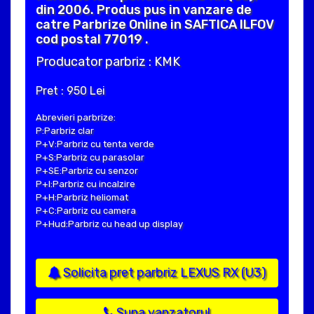
din 2006. Produs pus in vanzare de
catre Parbrize Online in SAFTICA ILFOV
cod postal 77019 .
Producator parbriz : KMK
Pret : 950 Lei
Abrevieri parbrize:
P:Parbriz clar
P+V:Parbriz cu tenta verde
P+S:Parbriz cu parasolar
P+SE:Parbriz cu senzor
P+I:Parbriz cu incalzire
P+H:Parbriz heliomat
P+C:Parbriz cu camera
P+Hud:Parbriz cu head up display
Solicita pret parbriz LEXUS RX (U3)
Suna vanzatorul