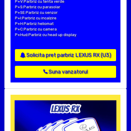
P+V:Parbriz cu tenta verde
P+S:Parbriz cu parasolar
P+SE:Parbriz cu senzor
P+I:Parbriz cu incalzire
P+H:Parbriz heliomat
P+C:Parbriz cu camera
P+Hud:Parbriz cu head up display
Solicita pret parbriz LEXUS RX (U3)
Suna vanzatorul