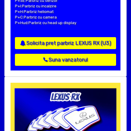
P+SE:Parbriz cu senzor
P+I:Parbriz cu incalzire
P+H:Parbriz heliomat
P+C:Parbriz cu camera
P+Hud:Parbriz cu head up display
Solicita pret parbriz LEXUS RX (U3)
Suna vanzatorul