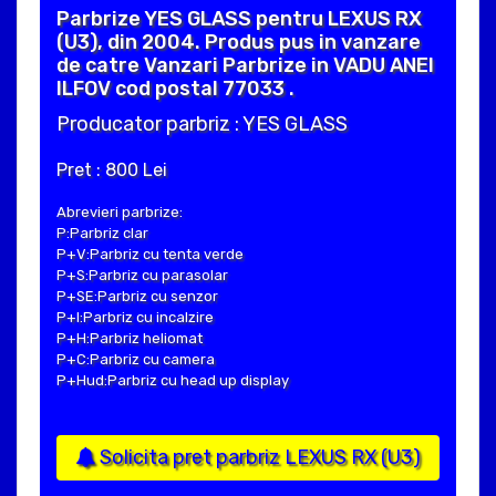
Parbrize YES GLASS pentru LEXUS RX
(U3), din 2004. Produs pus in vanzare
de catre Vanzari Parbrize in VADU ANEI
ILFOV cod postal 77033 .
Producator parbriz : YES GLASS
Pret : 800 Lei
Abrevieri parbrize:
P:Parbriz clar
P+V:Parbriz cu tenta verde
P+S:Parbriz cu parasolar
P+SE:Parbriz cu senzor
P+I:Parbriz cu incalzire
P+H:Parbriz heliomat
P+C:Parbriz cu camera
P+Hud:Parbriz cu head up display
Solicita pret parbriz LEXUS RX (U3)