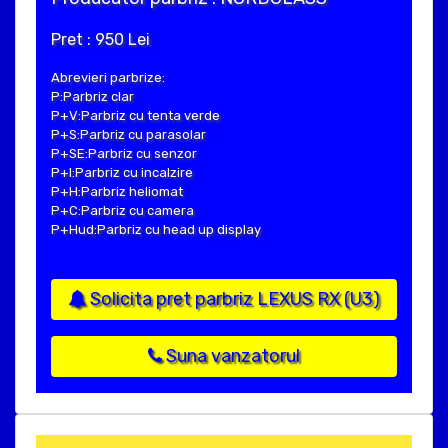
Pret : 950 Lei
Abrevieri parbrize:
P:Parbriz clar
P+V:Parbriz cu tenta verde
P+S:Parbriz cu parasolar
P+SE:Parbriz cu senzor
P+I:Parbriz cu incalzire
P+H:Parbriz heliomat
P+C:Parbriz cu camera
P+Hud:Parbriz cu head up display
Solicita pret parbriz LEXUS RX (U3)
Suna vanzatorul