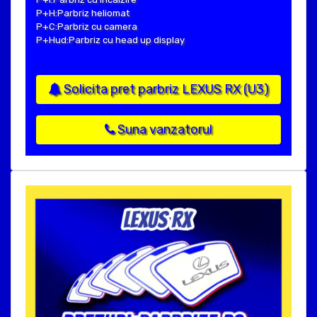
P+H:Parbriz heliomat
P+C:Parbriz cu camera
P+Hud:Parbriz cu head up display
Solicita pret parbriz LEXUS RX (U3)
Suna vanzatorul