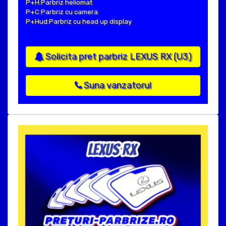
P+H:Parbriz heliomat
P+C:Parbriz cu camera
P+Hud:Parbriz cu head up display
Solicita pret parbriz LEXUS RX (U3)
Suna vanzatorul