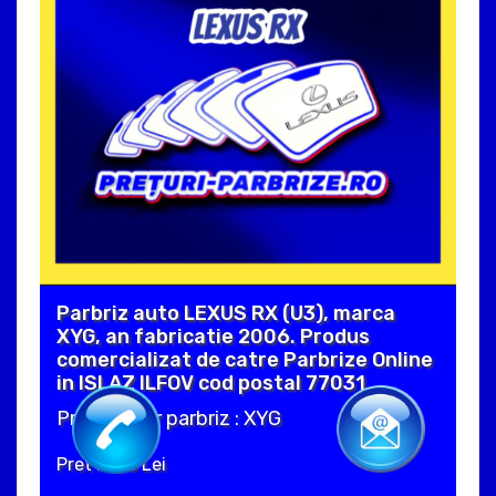
Parbriz auto LEXUS RX (U3), marca
XYG, an fabricatie 2006. Produs
comercializat de catre Parbrize Online
in ISLAZ ILFOV cod postal 77031 .
Producator parbriz : XYG
Pret : 300 Lei