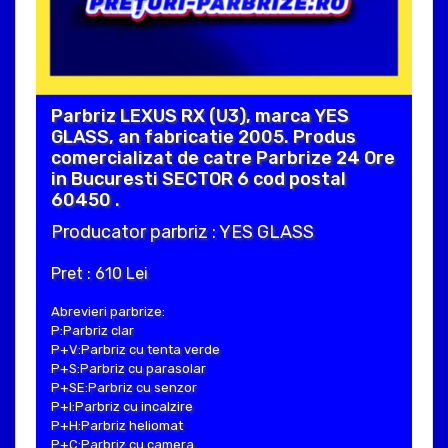
Parbriz LEXUS RX (U3), marca YES
GLASS, an fabricatie 2005. Produs
comercializat de catre Parbrize 24 Ore
in Bucuresti SECTOR 6 cod postal
60450 .
Producator parbriz : YES GLASS
Pret : 610 Lei
Abrevieri parbrize:
P:Parbriz clar
P+V:Parbriz cu tenta verde
P+S:Parbriz cu parasolar
P+SE:Parbriz cu senzor
P+I:Parbriz cu incalzire
P+H:Parbriz heliomat
P+C:Parbriz cu camera