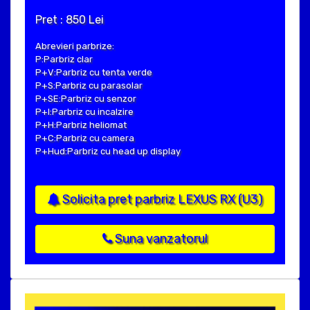
Pret : 850 Lei
Abrevieri parbrize:
P:Parbriz clar
P+V:Parbriz cu tenta verde
P+S:Parbriz cu parasolar
P+SE:Parbriz cu senzor
P+I:Parbriz cu incalzire
P+H:Parbriz heliomat
P+C:Parbriz cu camera
P+Hud:Parbriz cu head up display
Solicita pret parbriz LEXUS RX (U3)
Suna vanzatorul