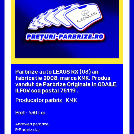
Parbrize auto LEXUS RX (U3) an
fabricatie 2008, marca KMK. Produs
vandut de Parbrize Originale in ODAILE
ILFOV cod postal 75119 .
Producator parbriz : KMK
Pret : 630 Lei
Abrevieri parbrize:
P:Parbriz clar