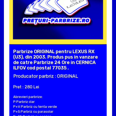
Parbrize ORIGINAL pentru LEXUS RX
(U3), din 2003. Produs pus in vanzare
de catre Parbrize 24 Ore in CERNICA
ILFOV cod postal 77035 .
Producator parbriz : ORIGINAL
Pret : 280 Lei
Abrevieri parbrize:
P:Parbriz clar
P+V:Parbriz cu tenta verde
P+S:Parbriz cu parasolar