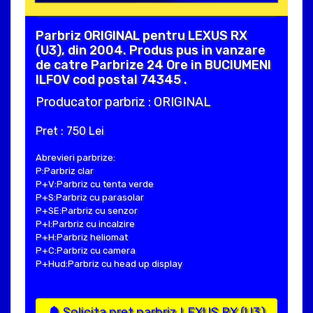
Parbriz ORIGINAL pentru LEXUS RX
(U3), din 2004. Produs pus in vanzare
de catre Parbrize 24 Ore in BUCIUMENI
ILFOV cod postal 74345 .
Producator parbriz : ORIGINAL
Pret : 750 Lei
Abrevieri parbrize:
P:Parbriz clar
P+V:Parbriz cu tenta verde
P+S:Parbriz cu parasolar
P+SE:Parbriz cu senzor
P+I:Parbriz cu incalzire
P+H:Parbriz heliomat
P+C:Parbriz cu camera
P+Hud:Parbriz cu head up display
Solicita pret parbriz LEXUS RX (U3)