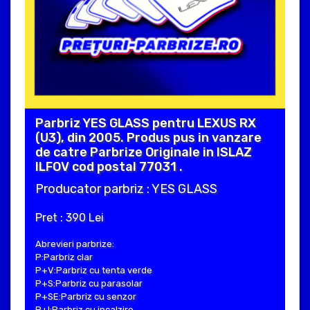
Parbriz YES GLASS pentru LEXUS RX
(U3), din 2005. Produs pus in vanzare
de catre Parbrize Originale in ISLAZ
ILFOV cod postal 77031 .
Producator parbriz : YES GLASS
Pret : 390 Lei
Abrevieri parbrize:
P:Parbriz clar
P+V:Parbriz cu tenta verde
P+S:Parbriz cu parasolar
P+SE:Parbriz cu senzor
P+I:Parbriz cu incalzire