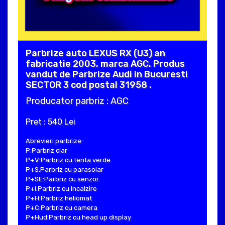
Parbrize auto LEXUS RX (U3) an
fabricatie 2003, marca AGC. Produs
vandut de Parbrize Audi in Bucuresti
SECTOR 3 cod postal 31958 .
Producator parbriz : AGC
Pret : 540 Lei
Abrevieri parbrize:
P:Parbriz clar
P+V:Parbriz cu tenta verde
P+S:Parbriz cu parasolar
P+SE:Parbriz cu senzor
P+I:Parbriz cu incalzire
P+H:Parbriz heliomat
P+C:Parbriz cu camera
P+Hud:Parbriz cu head up display