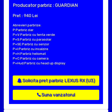
Producator parbriz : GUARDIAN
Pret : 940 Lei
Abrevieri parbrize:
P:Parbriz clar
P+V:Parbriz cu tenta verde
P+S:Parbriz cu parasolar
P+SE:Parbriz cu senzor
P+I:Parbriz cu incalzire
P+H:Parbriz heliomat
P+C:Parbriz cu camera
P+Hud:Parbriz cu head up display
Solicita pret parbriz LEXUS RX (U3)
Suna vanzatorul