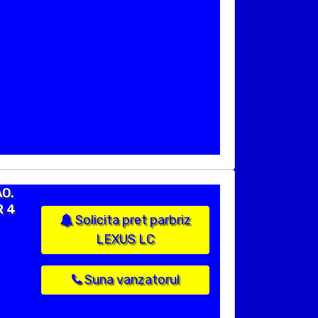
AO.
R 4
Solicita pret parbriz
LEXUS LC
Suna vanzatorul