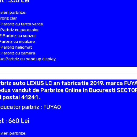
t : 330 Lei
vieri parbrize:
rbriz clar
Parbriz cu tenta verde
Parbriz cu parasolar
:Parbriz cu senzor
Parbriz cu incalzire
Parbriz heliomat
Parbriz cu camera
d:Parbriz cu head up display
briz auto LEXUS LC an fabricatie 2019, marca FUY
dus vandut de Parbrize Online in Bucuresti SECTO
 postal 41241 .
ducator parbriz : FUYAO
t : 660 Lei
vieri parbrize: