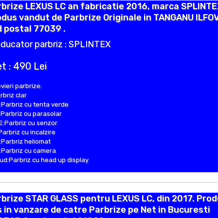
brize LEXUS LC an fabricatie 2016, marca SPLINTE
dus vandut de Parbrize Originale in TANGANU ILFO
 postal 77039 .
ducator parbriz : SPLINTEX
t : 490 Lei
vieri parbrize:
rbriz clar
Parbriz cu tenta verde
Parbriz cu parasolar
:Parbriz cu senzor
Parbriz cu incalzire
Parbriz heliomat
Parbriz cu camera
d:Parbriz cu head up display
rbrize STAR GLASS pentru LEXUS LC, din 2017. Pro
 in vanzare de catre Parbrize pe Net in Bucuresti