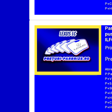
P+C:
P+Hu
Pa
pus
ILF
Pro
Pre
Abre
P:Pa
P+V:
P+S:
P+SE
P+I:
P+H:
P+C:
P+Hu