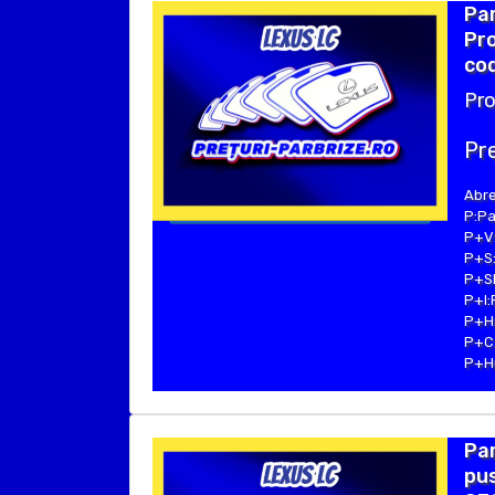
Par
Pro
cod
Pro
Pre
Abre
P:Pa
P+V:
P+S:
P+SE
P+I:
P+H:
P+C:
P+Hu
Pa
pus