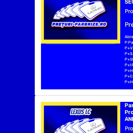
SEC
Pro
Pre
Abre
P:Pa
P+V:
P+S:
P+SE
P+I:
P+H:
P+C:
P+Hu
Par
Pro
ANE
Pro