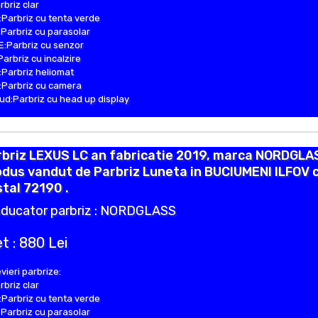
rbriz clar
Parbriz cu tenta verde
Parbriz cu parasolar
:Parbriz cu senzor
Parbriz cu incalzire
Parbriz heliomat
Parbriz cu camera
d:Parbriz cu head up display
rbriz LEXUS LC an fabricatie 2019, marca NORDGLA
dus vandut de Parbriz Luneta in BUCIUMENI ILFOV 
tal 72190 .
ducator parbriz : NORDGLASS
t : 880 Lei
vieri parbrize:
rbriz clar
Parbriz cu tenta verde
Parbriz cu parasolar