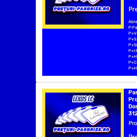
Pre
Abre
P:Pa
P+V:
P+S:
P+SE
P+I:
P+H:
P+C:
P+Hu
Par
Pro
Dom
312
Pro