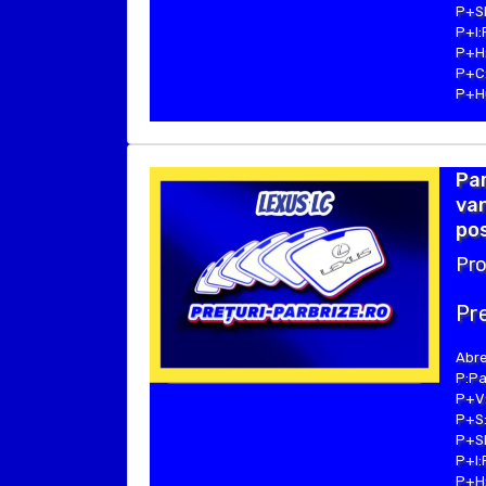
P+SE
P+I:
P+H:
P+C:
P+Hu
Par
van
pos
Pro
Pre
Abre
P:Pa
P+V:
P+S:
P+SE
P+I:
P+H: