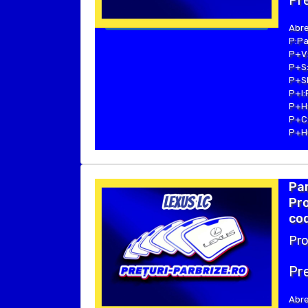
Pre
Abre
P:Pa
P+V:
P+S:
P+SE
P+I:
P+H:
P+C:
P+Hu
Par
Pro
cod
Pro
Pre
Abre