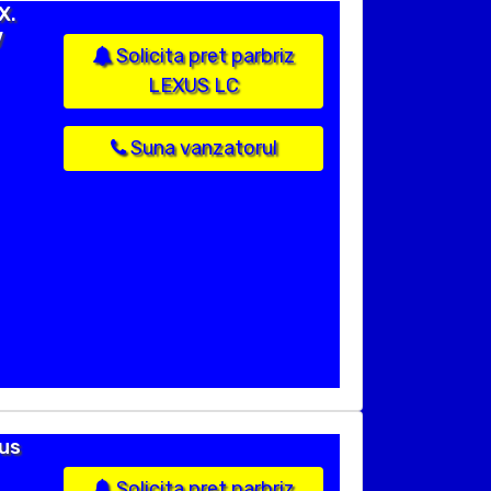
X.
V
Solicita pret parbriz
LEXUS LC
Suna vanzatorul
dus
Solicita pret parbriz