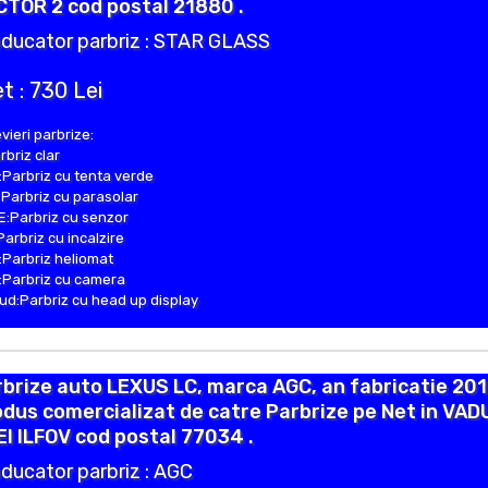
TOR 2 cod postal 21880 .
ducator parbriz : STAR GLASS
t : 730 Lei
vieri parbrize:
rbriz clar
Parbriz cu tenta verde
Parbriz cu parasolar
:Parbriz cu senzor
Parbriz cu incalzire
Parbriz heliomat
Parbriz cu camera
d:Parbriz cu head up display
brize auto LEXUS LC, marca AGC, an fabricatie 201
dus comercializat de catre Parbrize pe Net in VAD
I ILFOV cod postal 77034 .
ducator parbriz : AGC