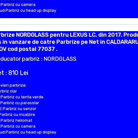
Parbriz cu camera
d:Parbriz cu head up display
rbrize NORDGLASS pentru LEXUS LC, din 2017. Prod
 in vanzare de catre Parbrize pe Net in CALDARAR
OV cod postal 77037 .
ducator parbriz : NORDGLASS
t : 810 Lei
vieri parbrize:
rbriz clar
Parbriz cu tenta verde
Parbriz cu parasolar
:Parbriz cu senzor
Parbriz cu incalzire
Parbriz heliomat
Parbriz cu camera
d:Parbriz cu head up display