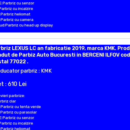
:Parbriz cu senzor
Parbriz cu incalzire
Parbriz heliomat
Parbriz cu camera
d:Parbriz cu head up display
briz LEXUS LC an fabricatie 2019, marca KMK. Pro
dut de Parbiz Auto Bucuresti in BERCENI ILFOV cod
tal 77022 .
ducator parbriz : KMK
t : 610 Lei
vieri parbrize:
rbriz clar
Parbriz cu tenta verde
Parbriz cu parasolar
:Parbriz cu senzor
Parbriz cu incalzire
Parbriz heliomat