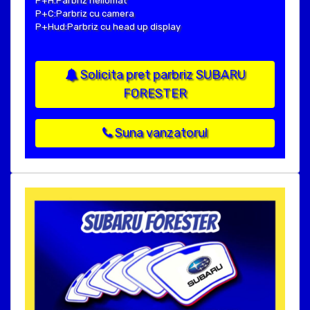
P+H:Parbriz heliomat
P+C:Parbriz cu camera
P+Hud:Parbriz cu head up display
Solicita pret parbriz SUBARU
FORESTER
Suna vanzatorul