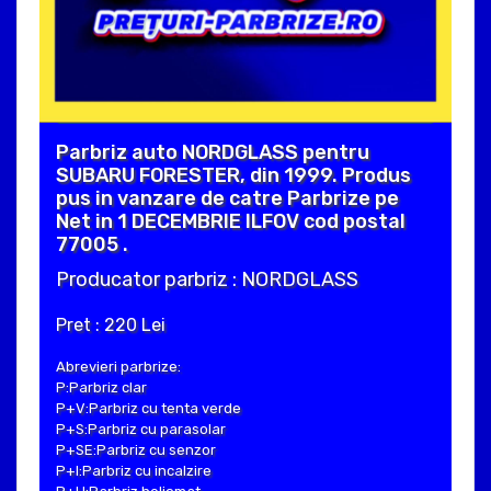
Parbriz auto NORDGLASS pentru
SUBARU FORESTER, din 1999. Produs
pus in vanzare de catre Parbrize pe
Net in 1 DECEMBRIE ILFOV cod postal
77005 .
Producator parbriz : NORDGLASS
Pret : 220 Lei
Abrevieri parbrize:
P:Parbriz clar
P+V:Parbriz cu tenta verde
P+S:Parbriz cu parasolar
P+SE:Parbriz cu senzor
P+I:Parbriz cu incalzire