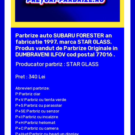
Parbrize auto SUBARU FORESTER an
fabricatie 1997, marca STAR GLASS.
Produs vandut de Parbrize Originale in
DUMBRAVENI ILFOV cod postal 77016 .
Producator parbriz : STAR GLASS
Pret : 340 Lei
Abrevieri parbrize:
P:Parbriz clar
P+V:Parbriz cu tenta verde
P+S:Parbriz cu parasolar
P+SE:Parbriz cu senzor
P+I:Parbriz cu incalzire
P+H:Parbriz heliomat
P+C:Parbriz cu camera
P+Hud:Parbriz cu head up display