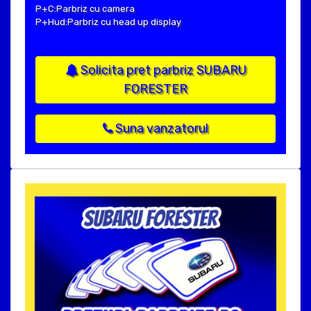
P+C:Parbriz cu camera
P+Hud:Parbriz cu head up display
Solicita pret parbriz SUBARU
FORESTER
Suna vanzatorul