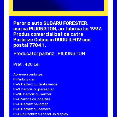
Parbriz auto SUBARU FORESTER,
marca PILKINGTON, an fabricatie 1997.
Produs comercializat de catre
Parbrize Online in DUDU ILFOV cod
postal 77041 .
Producator parbriz : PILKINGTON
Pret : 420 Lei
Abrevieri parbrize:
P:Parbriz clar
P+V:Parbriz cu tenta verde
P+S:Parbriz cu parasolar
P+SE:Parbriz cu senzor
P+I:Parbriz cu incalzire
P+H:Parbriz heliomat
P+C:Parbriz cu camera
P+Hud:Parbriz cu head up display