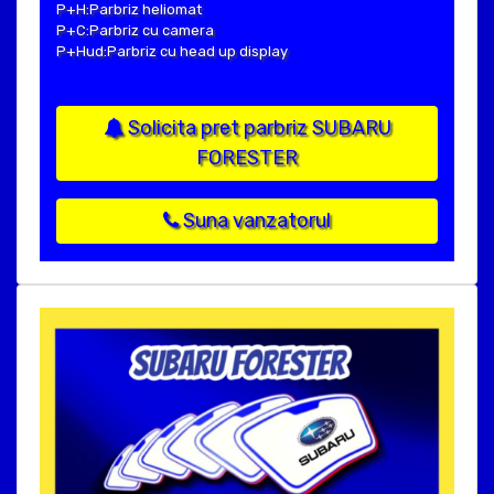
P+H:Parbriz heliomat
P+C:Parbriz cu camera
P+Hud:Parbriz cu head up display
Solicita pret parbriz SUBARU
FORESTER
Suna vanzatorul