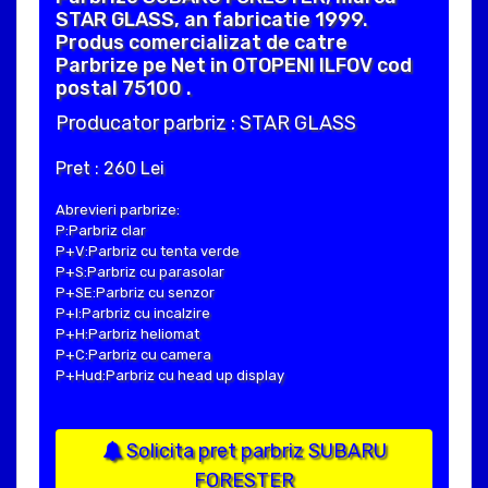
STAR GLASS, an fabricatie 1999.
Produs comercializat de catre
Parbrize pe Net in OTOPENI ILFOV cod
postal 75100 .
Producator parbriz : STAR GLASS
Pret : 260 Lei
Abrevieri parbrize:
P:Parbriz clar
P+V:Parbriz cu tenta verde
P+S:Parbriz cu parasolar
P+SE:Parbriz cu senzor
P+I:Parbriz cu incalzire
P+H:Parbriz heliomat
P+C:Parbriz cu camera
P+Hud:Parbriz cu head up display
Solicita pret parbriz SUBARU
FORESTER