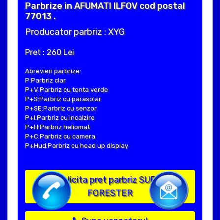
Parbrize in AFUMATI ILFOV cod postal
77013 .
Producator parbriz : XYG
Pret : 260 Lei
Abrevieri parbrize:
P:Parbriz clar
P+V:Parbriz cu tenta verde
P+S:Parbriz cu parasolar
P+SE:Parbriz cu senzor
P+I:Parbriz cu incalzire
P+H:Parbriz heliomat
P+C:Parbriz cu camera
P+Hud:Parbriz cu head up display
Solicita pret parbriz SUBARU
FORESTER