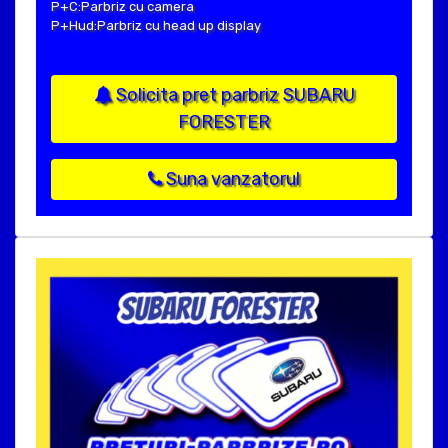
P+C:Parbriz cu camera
P+Hud:Parbriz cu head up display
Solicita pret parbriz SUBARU
FORESTER
Suna vanzatorul