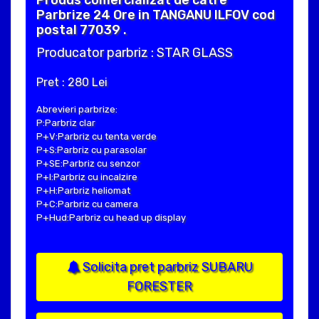
Produs comercializat de catre
Parbrize 24 Ore in TANGANU ILFOV cod
postal 77039 .
Producator parbriz : STAR GLASS
Pret : 280 Lei
Abrevieri parbrize:
P:Parbriz clar
P+V:Parbriz cu tenta verde
P+S:Parbriz cu parasolar
P+SE:Parbriz cu senzor
P+I:Parbriz cu incalzire
P+H:Parbriz heliomat
P+C:Parbriz cu camera
P+Hud:Parbriz cu head up display
Solicita pret parbriz SUBARU
FORESTER