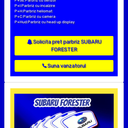
P+SE:Parbriz cu senzor
P+I:Parbriz cu incalzire
P+H:Parbriz heliomat
P+C:Parbriz cu camera
P+Hud:Parbriz cu head up display
Solicita pret parbriz SUBARU
FORESTER
Suna vanzatorul