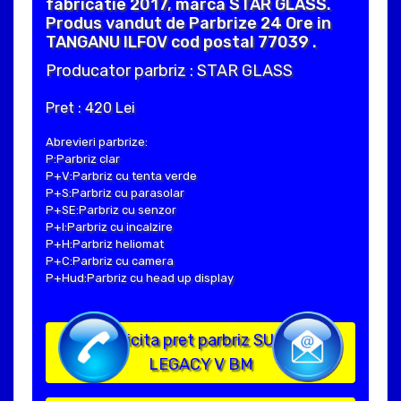
fabricatie 2017, marca STAR GLASS.
Produs vandut de Parbrize 24 Ore in
TANGANU ILFOV cod postal 77039 .
Producator parbriz : STAR GLASS
Pret : 420 Lei
Abrevieri parbrize:
P:Parbriz clar
P+V:Parbriz cu tenta verde
P+S:Parbriz cu parasolar
P+SE:Parbriz cu senzor
P+I:Parbriz cu incalzire
P+H:Parbriz heliomat
P+C:Parbriz cu camera
P+Hud:Parbriz cu head up display
Solicita pret parbriz SUBARU
LEGACY V BM