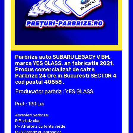
Parbrize auto SUBARU LEGACY V BM,
marca YES GLASS, an fabricatie 2021.
Produs comercializat de catre
Parbrize 24 Ore in Bucuresti SECTOR 4
cod postal 40858 .
Producator parbriz : YES GLASS
Pret : 190 Lei
Abrevieri parbrize:
P:Parbriz clar
P+V:Parbriz cu tenta verde
P+S:Parbriz cu parasolar