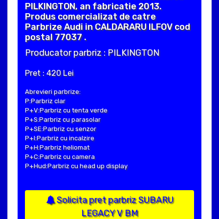
PILKINGTON, an fabricatie 2013.
Produs comercializat de catre
Parbrize Audi in CALDARARU ILFOV cod
postal 77037 .
Producator parbriz : PILKINGTON
Pret : 420 Lei
Abrevieri parbrize:
P:Parbriz clar
P+V:Parbriz cu tenta verde
P+S:Parbriz cu parasolar
P+SE:Parbriz cu senzor
P+I:Parbriz cu incalzire
P+H:Parbriz heliomat
P+C:Parbriz cu camera
P+Hud:Parbriz cu head up display
Solicita pret parbriz SUBARU
LEGACY V BM