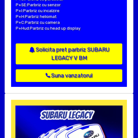
P+SE:Parbriz cu senzor
P+I:Parbriz cu incalzire
P+H:Parbriz heliomat
P+C:Parbriz cu camera
P+Hud:Parbriz cu head up display
Solicita pret parbriz SUBARU
LEGACY V BM
Suna vanzatorul