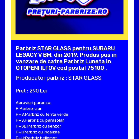
Parbriz STAR GLASS pentru SUBARU
LEGACY V BM, din 2019. Produs pus in
vanzare de catre Parbriz Luneta in
OTOPENI ILFOV cod postal 75100 .
Producator parbriz : STAR GLASS
Pret : 290 Lei
Abrevieri parbrize:
P:Parbriz clar
P+V:Parbriz cu tenta verde
P+S:Parbriz cu parasolar
P+SE:Parbriz cu senzor
P+I:Parbriz cu incalzire
P+H:Parbriz heliomat