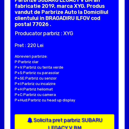
fabricatie 2019, marca XYG. Produs
vandut de Parbrize Auto la Domiciliul
clientului in BRAGADIRU ILFOV cod
postal 77026 .
Producator parbriz : XYG
Pret : 220 Lei
Abrevieri parbrize:
P:Parbriz clar
P+V:Parbriz cu tenta verde
P+S:Parbriz cu parasolar
P+SE:Parbriz cu senzor
P+I:Parbriz cu incalzire
P+H:Parbriz heliomat
P+C:Parbriz cu camera
P+Hud:Parbriz cu head up display
Solicita pret parbriz SUBARU
LEGACY V BM