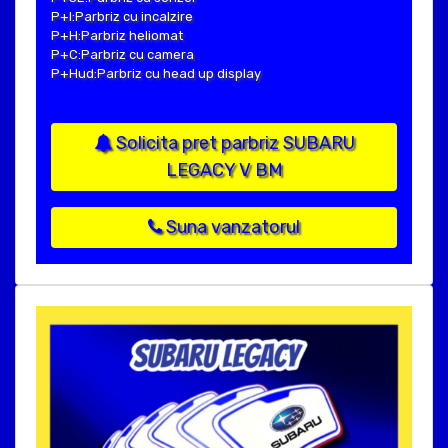
P+I:Parbriz cu incalzire
P+H:Parbriz heliomat
P+C:Parbriz cu camera
P+Hud:Parbriz cu head up display
Solicita pret parbriz SUBARU
LEGACY V BM
Suna vanzatorul