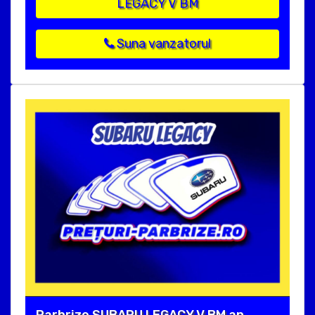
LEGACY V BM
Suna vanzatorul
Parbrize SUBARU LEGACY V BM an