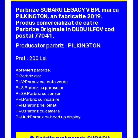
Parbrize SUBARU LEGACY V BM, marca
PILKINGTON, an fabricatie 2019.
Produs comercializat de catre
Parbrize Originale in DUDU ILFOV cod
postal 77041 .
Producator parbriz : PILKINGTON
Pret : 200 Lei
Abrevieri parbrize:
P:Parbriz clar
P+V:Parbriz cu tenta verde
P+S:Parbriz cu parasolar
P+SE:Parbriz cu senzor
P+I:Parbriz cu incalzire
P+H:Parbriz heliomat
P+C:Parbriz cu camera
P+Hud:Parbriz cu head up display