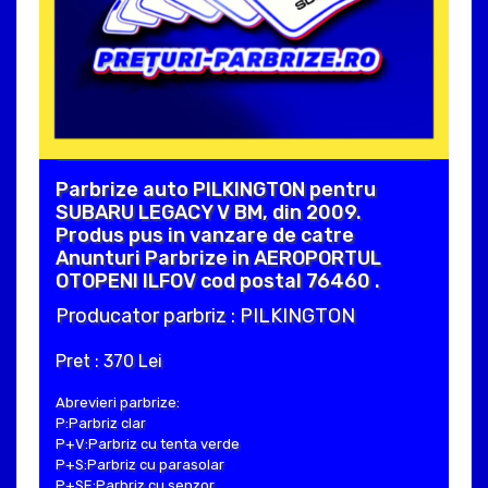
Parbrize auto PILKINGTON pentru
SUBARU LEGACY V BM, din 2009.
Produs pus in vanzare de catre
Anunturi Parbrize in AEROPORTUL
OTOPENI ILFOV cod postal 76460 .
Producator parbriz : PILKINGTON
Pret : 370 Lei
Abrevieri parbrize:
P:Parbriz clar
P+V:Parbriz cu tenta verde
P+S:Parbriz cu parasolar
P+SE:Parbriz cu senzor