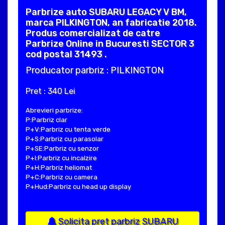
Parbrize auto SUBARU LEGACY V BM,
marca PILKINGTON, an fabricatie 2018.
Produs comercializat de catre
Parbrize Online in Bucuresti SECTOR 3
cod postal 31493 .
Producator parbriz : PILKINGTON
Pret : 340 Lei
Abrevieri parbrize:
P:Parbriz clar
P+V:Parbriz cu tenta verde
P+S:Parbriz cu parasolar
P+SE:Parbriz cu senzor
P+I:Parbriz cu incalzire
P+H:Parbriz heliomat
P+C:Parbriz cu camera
P+Hud:Parbriz cu head up display
Solicita pret parbriz SUBARU