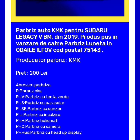
Parbriz auto KMK pentru SUBARU
LEGACY V BM, din 2019. Produs pus in
vanzare de catre Parbriz Luneta in
ODAILE ILFOV cod postal 75143 .
Producator parbriz : KMK
Pret : 200 Lei
Abrevieri parbrize:
P:Parbriz clar
P+V:Parbriz cu tenta verde
P+S:Parbriz cu parasolar
P+SE:Parbriz cu senzor
P+I:Parbriz cu incalzire
P+H:Parbriz heliomat
P+C:Parbriz cu camera
P+Hud:Parbriz cu head up display