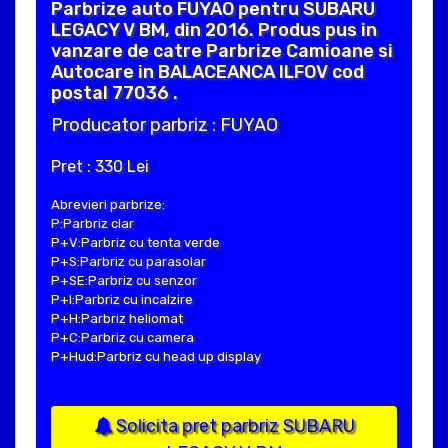
Parbrize auto FUYAO pentru SUBARU
LEGACY V BM, din 2016. Produs pus in
vanzare de catre Parbrize Camioane si
Autocare in BALACEANCA ILFOV cod
postal 77036 .
Producator parbriz : FUYAO
Pret : 330 Lei
Abrevieri parbrize:
P:Parbriz clar
P+V:Parbriz cu tenta verde
P+S:Parbriz cu parasolar
P+SE:Parbriz cu senzor
P+I:Parbriz cu incalzire
P+H:Parbriz heliomat
P+C:Parbriz cu camera
P+Hud:Parbriz cu head up display
Solicita pret parbriz SUBARU