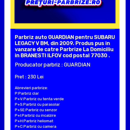
Parbriz auto GUARDIAN pentru SUBARU
LEGACY V BM, din 2009. Produs pus in
vanzare de catre Parbrize La Domiciliu
in BRANESTI ILFOV cod postal 77030 .
Producator parbriz : GUARDIAN
Pret : 230 Lei
Abrevieri parbrize:
P:Parbriz clar
P+V:Parbriz cu tenta verde
P+S:Parbriz cu parasolar
P+SE:Parbriz cu senzor
P+I:Parbriz cu incalzire
P+H:Parbriz heliomat
P+C:Parbriz cu camera