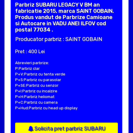
Parbriz SUBARU LEGACY V BM an
fabricatie 2015, marca SAINT GOBAIN.
Produs vandut de Parbrize Camioane
si Autocare in VADU ANEI ILFOV cod
postal 77034 .
Producator parbriz : SAINT GOBAIN
Pret : 400 Lei
Abrevieri parbrize:
P:Parbriz clar
P+V:Parbriz cu tenta verde
P+S:Parbriz cu parasolar
P+SE:Parbriz cu senzor
P+I:Parbriz cu incalzire
P+H:Parbriz heliomat
P+C:Parbriz cu camera
P+Hud:Parbriz cu head up display
Solicita pret parbriz SUBARU