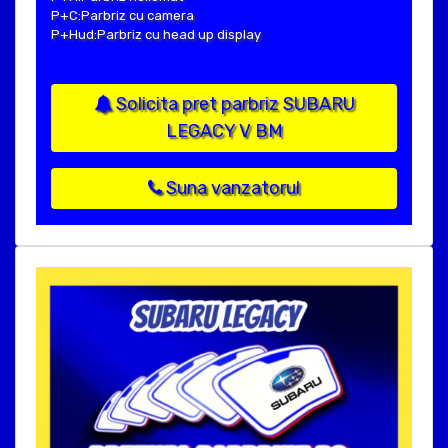
P+C:Parbriz cu camera
P+Hud:Parbriz cu head up display
Solicita pret parbriz SUBARU
LEGACY V BM
Suna vanzatorul