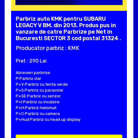
Parbriz auto KMK pentru SUBARU
LEGACY V BM, din 2013. Produs pus in
vanzare de catre Parbrize pe Net in
Bucuresti SECTOR 3 cod postal 31324 .
Producator parbriz : KMK
Pret : 290 Lei
Abrevieri parbrize:
P:Parbriz clar
P+V:Parbriz cu tenta verde
P+S:Parbriz cu parasolar
P+SE:Parbriz cu senzor
P+I:Parbriz cu incalzire
P+H:Parbriz heliomat
P+C:Parbriz cu camera
P+Hud:Parbriz cu head up display