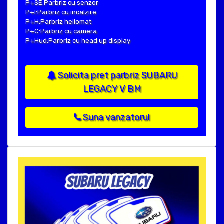
P+SE:Parbriz cu senzor
P+I:Parbriz cu incalzire
P+H:Parbriz heliomat
P+C:Parbriz cu camera
P+Hud:Parbriz cu head up display
Solicita pret parbriz SUBARU
LEGACY V BM
Suna vanzatorul