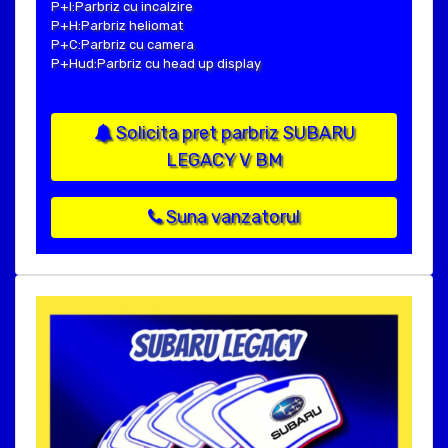
P+I:Parbriz cu incalzire
P+H:Parbriz heliomat
P+C:Parbriz cu camera
P+Hud:Parbriz cu head up display
Solicita pret parbriz SUBARU
LEGACY V BM
Suna vanzatorul