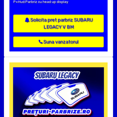
P+Hud:Parbriz cu head up display
Solicita pret parbriz SUBARU
LEGACY V BM
Suna vanzatorul