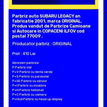
Parbriz auto SUBARU LEGACY an
fabricatie 2001, marca ORIGINAL.
Produs vandut de Parbrize Camioane
si Autocare in COPACENI ILFOV cod
postal 77009 .
Producator parbriz : ORIGINAL
Pret : 410 Lei
Abrevieri parbrize:
P:Parbriz clar
P+V:Parbriz cu tenta verde
P+S:Parbriz cu parasolar
P+SE:Parbriz cu senzor
P+I:Parbriz cu incalzire
P+H:Parbriz heliomat
P+C:Parbriz cu camera
P+Hud:Parbriz cu head up display