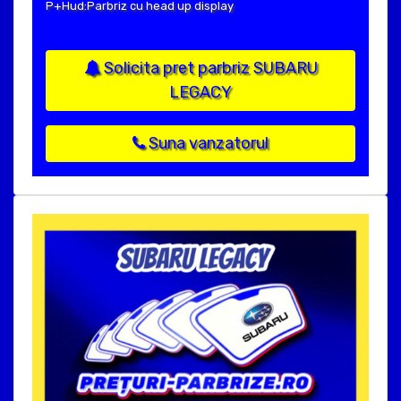
P+Hud:Parbriz cu head up display
Solicita pret parbriz SUBARU
LEGACY
Suna vanzatorul