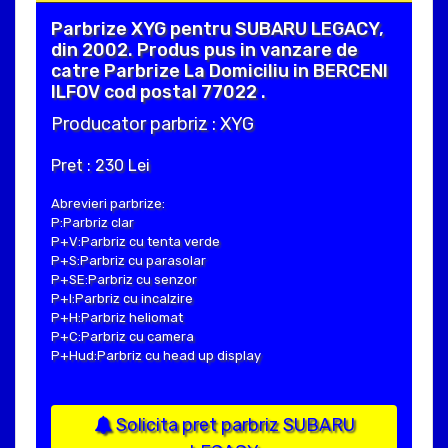
Parbrize XYG pentru SUBARU LEGACY,
din 2002. Produs pus in vanzare de
catre Parbrize La Domiciliu in BERCENI
ILFOV cod postal 77022 .
Producator parbriz : XYG
Pret : 230 Lei
Abrevieri parbrize:
P:Parbriz clar
P+V:Parbriz cu tenta verde
P+S:Parbriz cu parasolar
P+SE:Parbriz cu senzor
P+I:Parbriz cu incalzire
P+H:Parbriz heliomat
P+C:Parbriz cu camera
P+Hud:Parbriz cu head up display
Solicita pret parbriz SUBARU