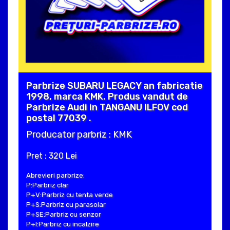
Parbrize SUBARU LEGACY an fabricatie
1998, marca KMK. Produs vandut de
Parbrize Audi in TANGANU ILFOV cod
postal 77039 .
Producator parbriz : KMK
Pret : 320 Lei
Abrevieri parbrize:
P:Parbriz clar
P+V:Parbriz cu tenta verde
P+S:Parbriz cu parasolar
P+SE:Parbriz cu senzor
P+I:Parbriz cu incalzire