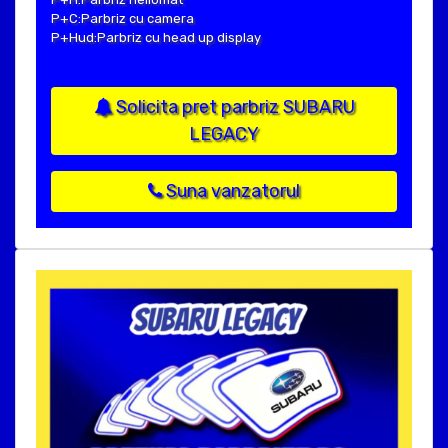
P+C:Parbriz cu camera
P+Hud:Parbriz cu head up display
Solicita pret parbriz SUBARU
LEGACY
Suna vanzatorul