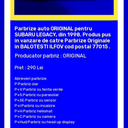
Parbrize auto ORIGINAL pentru
SUBARU LEGACY, din 1998. Produs pus
in vanzare de catre Parbrize Originale
in BALOTESTI ILFOV cod postal 77015 .
Producator parbriz : ORIGINAL
Pret : 290 Lei
Abrevieri parbrize:
P:Parbriz clar
P+V:Parbriz cu tenta verde
P+S:Parbriz cu parasolar
P+SE:Parbriz cu senzor
P+I:Parbriz cu incalzire
P+H:Parbriz heliomat
P+C:Parbriz cu camera
P+Hud:Parbriz cu head up display