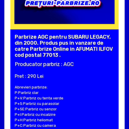
Parbrize AGC pentru SUBARU LEGACY,
din 2000. Produs pus in vanzare de
catre Parbrize Online in AFUMATI ILFOV
cod postal 77013 .
Producator parbriz : AGC
Pret : 290 Lei
Abrevieri parbrize:
P:Parbriz clar
P+V:Parbriz cu tenta verde
P+S:Parbriz cu parasolar
P+SE:Parbriz cu senzor
P+I:Parbriz cu incalzire
P+H:Parbriz heliomat
P+C:Parbriz cu camera