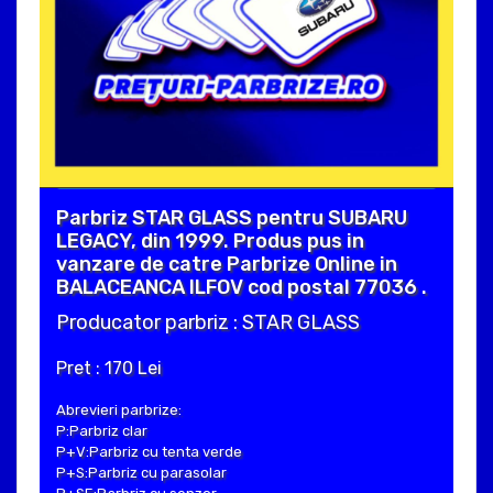
Parbriz STAR GLASS pentru SUBARU
LEGACY, din 1999. Produs pus in
vanzare de catre Parbrize Online in
BALACEANCA ILFOV cod postal 77036 .
Producator parbriz : STAR GLASS
Pret : 170 Lei
Abrevieri parbrize:
P:Parbriz clar
P+V:Parbriz cu tenta verde
P+S:Parbriz cu parasolar