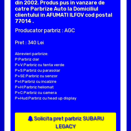
din 2002. Produs pus in vanzare de
catre Parbrize Auto la Domiciliul
clientului in AFUMATI ILFOV cod postal
77014 .
Producator parbriz : AGC
Pret : 340 Lei
Abrevieri parbrize:
P:Parbriz clar
P+V:Parbriz cu tenta verde
P+S:Parbriz cu parasolar
P+SE:Parbriz cu senzor
P+I:Parbriz cu incalzire
P+H:Parbriz heliomat
P+C:Parbriz cu camera
P+Hud:Parbriz cu head up display
Solicita pret parbriz SUBARU
LEGACY