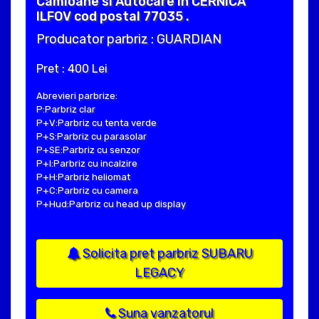
Camioane si Autocare in CERNICA
ILFOV cod postal 77035 .
Producator parbriz : GUARDIAN
Pret : 400 Lei
Abrevieri parbrize:
P:Parbriz clar
P+V:Parbriz cu tenta verde
P+S:Parbriz cu parasolar
P+SE:Parbriz cu senzor
P+I:Parbriz cu incalzire
P+H:Parbriz heliomat
P+C:Parbriz cu camera
P+Hud:Parbriz cu head up display
Solicita pret parbriz SUBARU
LEGACY
Suna vanzatorul