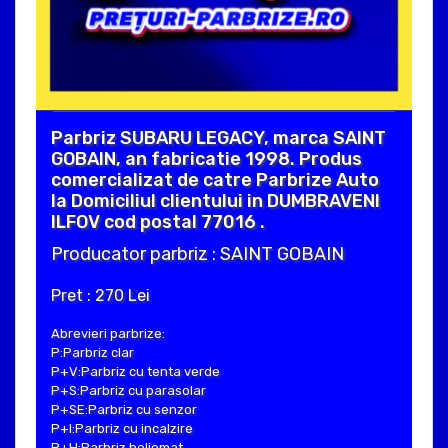
Parbriz SUBARU LEGACY, marca SAINT
GOBAIN, an fabricatie 1998. Produs
comercializat de catre Parbrize Auto
la Domiciliul clientului in DUMBRAVENI
ILFOV cod postal 77016 .
Producator parbriz : SAINT GOBAIN
Pret : 270 Lei
Abrevieri parbrize:
P:Parbriz clar
P+V:Parbriz cu tenta verde
P+S:Parbriz cu parasolar
P+SE:Parbriz cu senzor
P+I:Parbriz cu incalzire
P+H:Parbriz heliomat