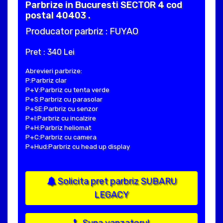
Parbrize in Bucuresti SECTOR 4 cod
postal 40403 .
Producator parbriz : FUYAO
Pret : 340 Lei
Abrevieri parbrize:
P:Parbriz clar
P+V:Parbriz cu tenta verde
P+S:Parbriz cu parasolar
P+SE:Parbriz cu senzor
P+I:Parbriz cu incalzire
P+H:Parbriz heliomat
P+C:Parbriz cu camera
P+Hud:Parbriz cu head up display
Solicita pret parbriz SUBARU
LEGACY
Suna vanzatorul