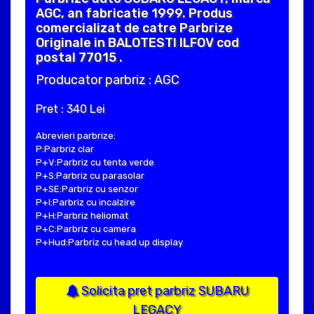
AGC, an fabricatie 1999. Produs
comercializat de catre Parbrize
Originale in BALOTESTI ILFOV cod
postal 77015 .
Producator parbriz : AGC
Pret : 340 Lei
Abrevieri parbrize:
P:Parbriz clar
P+V:Parbriz cu tenta verde
P+S:Parbriz cu parasolar
P+SE:Parbriz cu senzor
P+I:Parbriz cu incalzire
P+H:Parbriz heliomat
P+C:Parbriz cu camera
P+Hud:Parbriz cu head up display
Solicita pret parbriz SUBARU
LEGACY