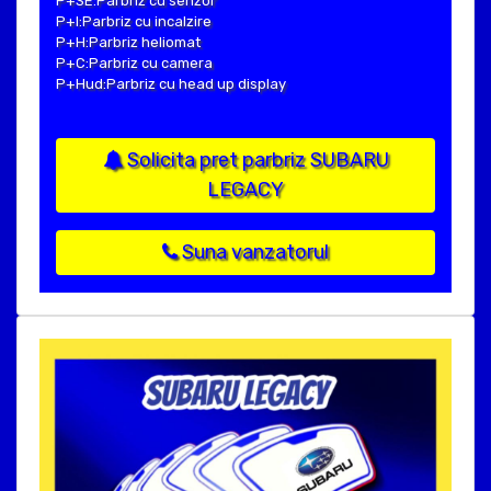
P+SE:Parbriz cu senzor
P+I:Parbriz cu incalzire
P+H:Parbriz heliomat
P+C:Parbriz cu camera
P+Hud:Parbriz cu head up display
Solicita pret parbriz SUBARU
LEGACY
Suna vanzatorul