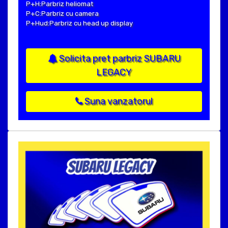
P+H:Parbriz heliomat
P+C:Parbriz cu camera
P+Hud:Parbriz cu head up display
Solicita pret parbriz SUBARU
LEGACY
Suna vanzatorul