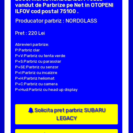
vandut de Parbrize pe Net in OTOPENI
ILFOV cod postal 75100 .
Producator parbriz : NORDGLASS
Pret : 220 Lei
Abrevieri parbrize:
P:Parbriz clar
P+V:Parbriz cu tenta verde
P+S:Parbriz cu parasolar
P+SE:Parbriz cu senzor
P+I:Parbriz cu incalzire
P+H:Parbriz heliomat
P+C:Parbriz cu camera
P+Hud:Parbriz cu head up display
Solicita pret parbriz SUBARU
LEGACY