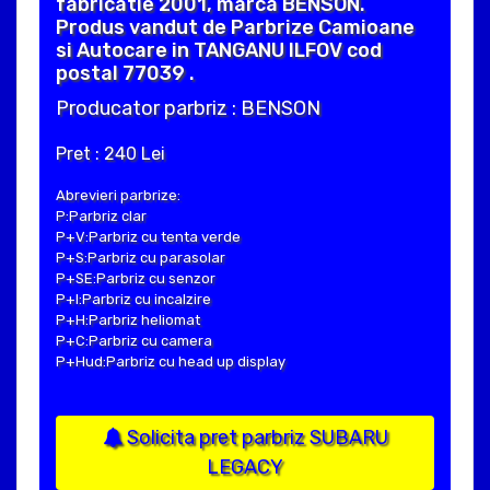
fabricatie 2001, marca BENSON.
Produs vandut de Parbrize Camioane
si Autocare in TANGANU ILFOV cod
postal 77039 .
Producator parbriz : BENSON
Pret : 240 Lei
Abrevieri parbrize:
P:Parbriz clar
P+V:Parbriz cu tenta verde
P+S:Parbriz cu parasolar
P+SE:Parbriz cu senzor
P+I:Parbriz cu incalzire
P+H:Parbriz heliomat
P+C:Parbriz cu camera
P+Hud:Parbriz cu head up display
Solicita pret parbriz SUBARU
LEGACY