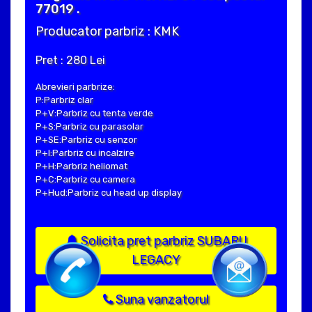
77019 .
Producator parbriz : KMK
Pret : 280 Lei
Abrevieri parbrize:
P:Parbriz clar
P+V:Parbriz cu tenta verde
P+S:Parbriz cu parasolar
P+SE:Parbriz cu senzor
P+I:Parbriz cu incalzire
P+H:Parbriz heliomat
P+C:Parbriz cu camera
P+Hud:Parbriz cu head up display
Solicita pret parbriz SUBARU
LEGACY
Suna vanzatorul