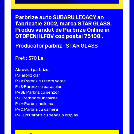
Parbrize auto SUBARU LEGACY an
fabricatie 2002, marca STAR GLASS.
Produs vandut de Parbrize Online in
OTOPENI ILFOV cod postal 75100 .
Producator parbriz : STAR GLASS
Pret : 370 Lei
Abrevieri parbrize:
P:Parbriz clar
P+V:Parbriz cu tenta verde
P+S:Parbriz cu parasolar
P+SE:Parbriz cu senzor
P+I:Parbriz cu incalzire
P+H:Parbriz heliomat
P+C:Parbriz cu camera
P+Hud:Parbriz cu head up display