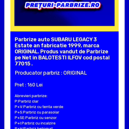
Parbrize auto SUBARU LEGACY 3
Estate an fabricatie 1999, marca
ORIGINAL. Produs vandut de Parbrize
pe Net in BALOTESTI ILFOV cod postal
77015 .
Producator parbriz : ORIGINAL
Pret : 160 Lei
Abrevieri parbrize:
P:Parbriz clar
P+V:Parbriz cu tenta verde
P+S:Parbriz cu parasolar
P+SE:Parbriz cu senzor
P+I:Parbriz cu incalzire
P+H:Parbriz heliomat