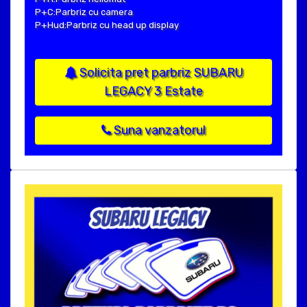
P+C:Parbriz cu camera
P+Hud:Parbriz cu head up display
Solicita pret parbriz SUBARU
LEGACY 3 Estate
Suna vanzatorul