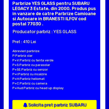
Parbrize YES GLASS pentru SUBARU
LEGACY 3 Estate, din 2000. Produs pus
in vanzare de catre Parbrize Camioane
si Autocare in BRANESTI ILFOV cod
postal 77030 .
Producator parbriz : YES GLASS
Pret : 410 Lei
Abrevieri parbrize:
P:Parbriz clar
P+V:Parbriz cu tenta verde
P+S:Parbriz cu parasolar
P+SE:Parbriz cu senzor
P+I:Parbriz cu incalzire
P+H:Parbriz heliomat
P+C:Parbriz cu camera
P+Hud:Parbriz cu head up display
Solicita pret parbriz SUBARU