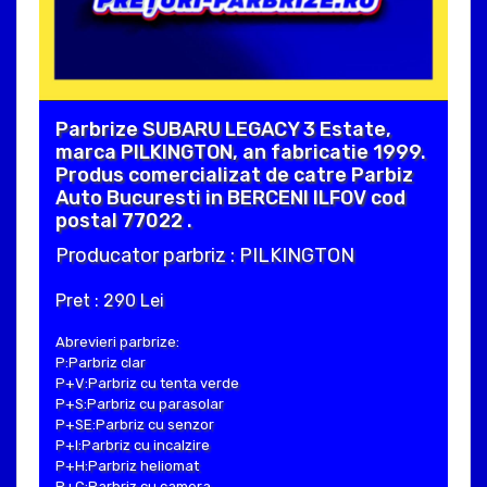
Parbrize SUBARU LEGACY 3 Estate,
marca PILKINGTON, an fabricatie 1999.
Produs comercializat de catre Parbiz
Auto Bucuresti in BERCENI ILFOV cod
postal 77022 .
Producator parbriz : PILKINGTON
Pret : 290 Lei
Abrevieri parbrize:
P:Parbriz clar
P+V:Parbriz cu tenta verde
P+S:Parbriz cu parasolar
P+SE:Parbriz cu senzor
P+I:Parbriz cu incalzire
P+H:Parbriz heliomat
P+C:Parbriz cu camera