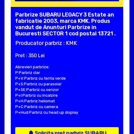
Parbrize SUBARU LEGACY 3 Estate an
fabricatie 2003, marca KMK. Produs
vandut de Anunturi Parbrize in
Bucuresti SECTOR 1 cod postal 13721 .
Producator parbriz : KMK
Pret : 350 Lei
Abrevieri parbrize:
P:Parbriz clar
P+V:Parbriz cu tenta verde
P+S:Parbriz cu parasolar
P+SE:Parbriz cu senzor
P+I:Parbriz cu incalzire
P+H:Parbriz heliomat
P+C:Parbriz cu camera
P+Hud:Parbriz cu head up display
Solicita pret parbriz SUBARU