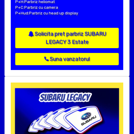
P+H:Parbriz heliomat
P+C:Parbriz cu camera
P+Hud:Parbriz cu head up display
Solicita pret parbriz SUBARU
LEGACY 3 Estate
Suna vanzatorul