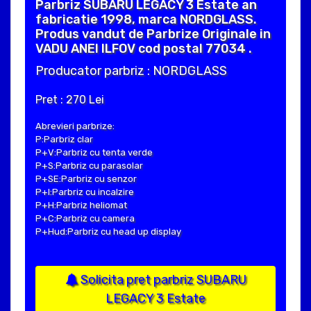
Parbriz SUBARU LEGACY 3 Estate an
fabricatie 1998, marca NORDGLASS.
Produs vandut de Parbrize Originale in
VADU ANEI ILFOV cod postal 77034 .
Producator parbriz : NORDGLASS
Pret : 270 Lei
Abrevieri parbrize:
P:Parbriz clar
P+V:Parbriz cu tenta verde
P+S:Parbriz cu parasolar
P+SE:Parbriz cu senzor
P+I:Parbriz cu incalzire
P+H:Parbriz heliomat
P+C:Parbriz cu camera
P+Hud:Parbriz cu head up display
Solicita pret parbriz SUBARU
LEGACY 3 Estate