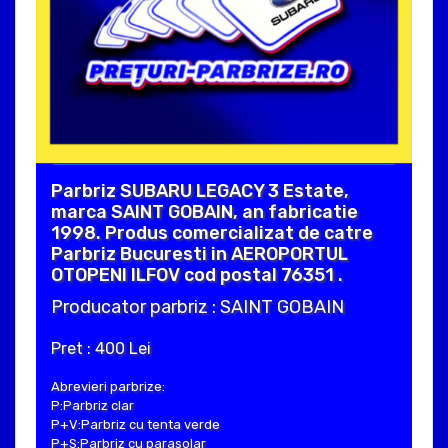
Parbriz SUBARU LEGACY 3 Estate,
marca SAINT GOBAIN, an fabricatie
1998. Produs comercializat de catre
Parbriz Bucuresti in AEROPORTUL
OTOPENI ILFOV cod postal 76351 .
Producator parbriz : SAINT GOBAIN
Pret : 400 Lei
Abrevieri parbrize:
P:Parbriz clar
P+V:Parbriz cu tenta verde
P+S:Parbriz cu parasolar