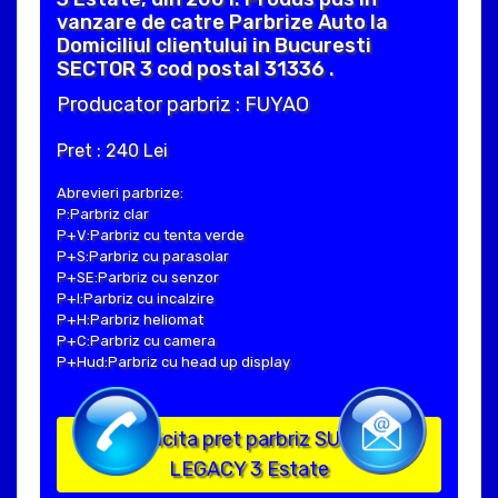
vanzare de catre Parbrize Auto la
Domiciliul clientului in Bucuresti
SECTOR 3 cod postal 31336 .
Producator parbriz : FUYAO
Pret : 240 Lei
Abrevieri parbrize:
P:Parbriz clar
P+V:Parbriz cu tenta verde
P+S:Parbriz cu parasolar
P+SE:Parbriz cu senzor
P+I:Parbriz cu incalzire
P+H:Parbriz heliomat
P+C:Parbriz cu camera
P+Hud:Parbriz cu head up display
Solicita pret parbriz SUBARU
LEGACY 3 Estate