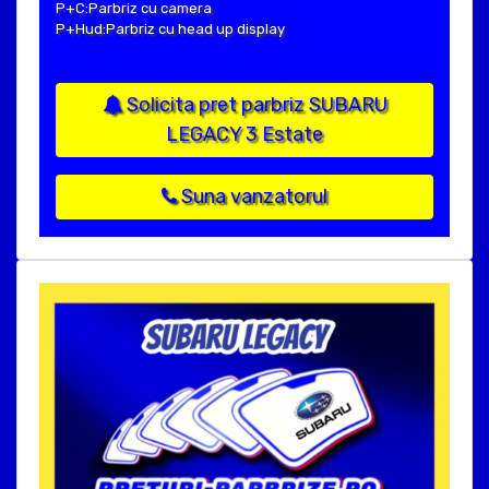
P+C:Parbriz cu camera
P+Hud:Parbriz cu head up display
Solicita pret parbriz SUBARU
LEGACY 3 Estate
Suna vanzatorul