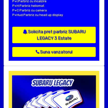
P+I:Parbriz cu incalzire
P+H:Parbriz heliomat
P+C:Parbriz cu camera
P+Hud:Parbriz cu head up display
Solicita pret parbriz SUBARU
LEGACY 3 Estate
Suna vanzatorul