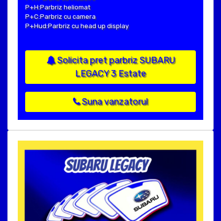
P+H:Parbriz heliomat
P+C:Parbriz cu camera
P+Hud:Parbriz cu head up display
Solicita pret parbriz SUBARU
LEGACY 3 Estate
Suna vanzatorul