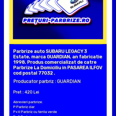
Parbrize auto SUBARU LEGACY 3
Estate, marca GUARDIAN, an fabricatie
1998. Produs comercializat de catre
Parbrize La Domiciliu in PASAREA ILFOV
cod postal 77032 .
Producator parbriz : GUARDIAN
Pret : 420 Lei
Abrevieri parbrize:
P:Parbriz clar
P+V:Parbriz cu tenta verde