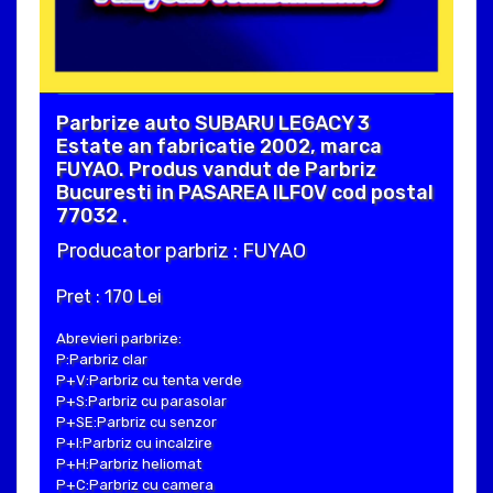
Parbrize auto SUBARU LEGACY 3
Estate an fabricatie 2002, marca
FUYAO. Produs vandut de Parbriz
Bucuresti in PASAREA ILFOV cod postal
77032 .
Producator parbriz : FUYAO
Pret : 170 Lei
Abrevieri parbrize:
P:Parbriz clar
P+V:Parbriz cu tenta verde
P+S:Parbriz cu parasolar
P+SE:Parbriz cu senzor
P+I:Parbriz cu incalzire
P+H:Parbriz heliomat
P+C:Parbriz cu camera