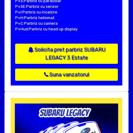
P+S:Parbriz cu parasolar
P+SE:Parbriz cu senzor
P+I:Parbriz cu incalzire
P+H:Parbriz heliomat
P+C:Parbriz cu camera
P+Hud:Parbriz cu head up display
Solicita pret parbriz SUBARU
LEGACY 3 Estate
Suna vanzatorul