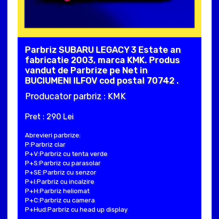
Parbriz SUBARU LEGACY 3 Estate an
fabricatie 2003, marca KMK. Produs
vandut de Parbrize pe Net in
BUCIUMENI ILFOV cod postal 70742 .
Producator parbriz : KMK
Pret : 290 Lei
Abrevieri parbrize:
P:Parbriz clar
P+V:Parbriz cu tenta verde
P+S:Parbriz cu parasolar
P+SE:Parbriz cu senzor
P+I:Parbriz cu incalzire
P+H:Parbriz heliomat
P+C:Parbriz cu camera
P+Hud:Parbriz cu head up display