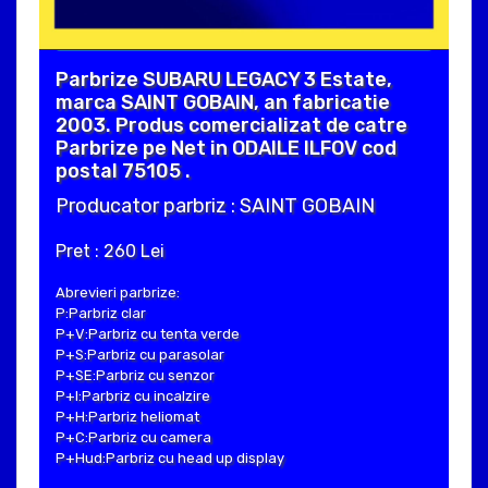
Parbrize SUBARU LEGACY 3 Estate,
marca SAINT GOBAIN, an fabricatie
2003. Produs comercializat de catre
Parbrize pe Net in ODAILE ILFOV cod
postal 75105 .
Producator parbriz : SAINT GOBAIN
Pret : 260 Lei
Abrevieri parbrize:
P:Parbriz clar
P+V:Parbriz cu tenta verde
P+S:Parbriz cu parasolar
P+SE:Parbriz cu senzor
P+I:Parbriz cu incalzire
P+H:Parbriz heliomat
P+C:Parbriz cu camera
P+Hud:Parbriz cu head up display