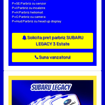
P+SE:Parbriz cu senzor
P+I:Parbriz cu incalzire
P+H:Parbriz heliomat
P+C:Parbriz cu camera
P+Hud:Parbriz cu head up display
Solicita pret parbriz SUBARU
LEGACY 3 Estate
Suna vanzatorul