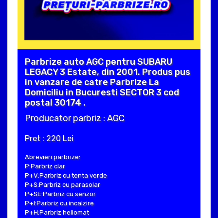
Parbrize auto AGC pentru SUBARU
LEGACY 3 Estate, din 2001. Produs pus
in vanzare de catre Parbrize La
Domiciliu in Bucuresti SECTOR 3 cod
postal 30174 .
Producator parbriz : AGC
Pret : 220 Lei
Abrevieri parbrize:
P:Parbriz clar
P+V:Parbriz cu tenta verde
P+S:Parbriz cu parasolar
P+SE:Parbriz cu senzor
P+I:Parbriz cu incalzire
P+H:Parbriz heliomat