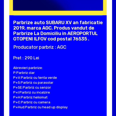
Parbrize auto SUBARU XV an fabricatie
2019, marca AGC. Produs vandut de
Parbrize La Domiciliu in AEROPORTUL
OTOPENI ILFOV cod postal 76535 .
Producator parbriz : AGC
Pret : 290 Lei
Abrevieri parbrize:
P:Parbriz clar
P+V:Parbriz cu tenta verde
P+S:Parbriz cu parasolar
P+SE:Parbriz cu senzor
P+I:Parbriz cu incalzire
P+H:Parbriz heliomat
P+C:Parbriz cu camera
P+Hud:Parbriz cu head up display