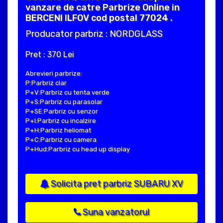
vanzare de catre Parbrize Online in
BERCENI ILFOV cod postal 77024 .
Producator parbriz : NORDGLASS
Pret : 370 Lei
Abrevieri parbrize:
P:Parbriz clar
P+V:Parbriz cu tenta verde
P+S:Parbriz cu parasolar
P+SE:Parbriz cu senzor
P+I:Parbriz cu incalzire
P+H:Parbriz heliomat
P+C:Parbriz cu camera
P+Hud:Parbriz cu head up display
Solicita pret parbriz SUBARU XV
Suna vanzatorul