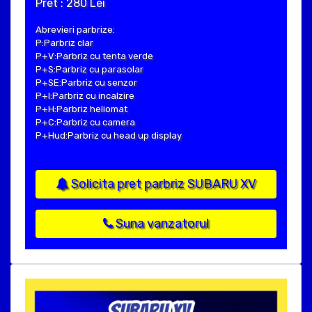
Pret : 280 Lei
Abrevieri parbrize:
P:Parbriz clar
P+V:Parbriz cu tenta verde
P+S:Parbriz cu parasolar
P+SE:Parbriz cu senzor
P+I:Parbriz cu incalzire
P+H:Parbriz heliomat
P+C:Parbriz cu camera
P+Hud:Parbriz cu head up display
Solicita pret parbriz SUBARU XV
Suna vanzatorul