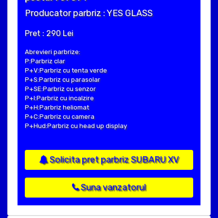
Producator parbriz : YES GLASS
Pret : 290 Lei
Abrevieri parbrize:
P:Parbriz clar
P+V:Parbriz cu tenta verde
P+S:Parbriz cu parasolar
P+SE:Parbriz cu senzor
P+I:Parbriz cu incalzire
P+H:Parbriz heliomat
P+C:Parbriz cu camera
P+Hud:Parbriz cu head up display
Solicita pret parbriz SUBARU XV
Suna vanzatorul