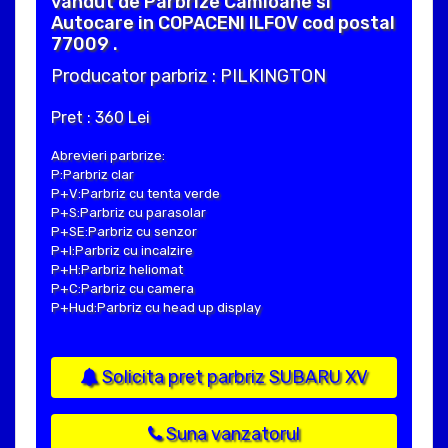
vandut de Parbrize Camioane si
Autocare in COPACENI ILFOV cod postal
77009 .
Producator parbriz : PILKINGTON
Pret : 360 Lei
Abrevieri parbrize:
P:Parbriz clar
P+V:Parbriz cu tenta verde
P+S:Parbriz cu parasolar
P+SE:Parbriz cu senzor
P+I:Parbriz cu incalzire
P+H:Parbriz heliomat
P+C:Parbriz cu camera
P+Hud:Parbriz cu head up display
Solicita pret parbriz SUBARU XV
Suna vanzatorul