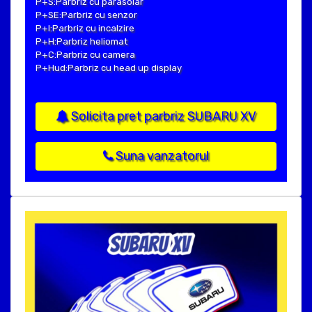
P+S:Parbriz cu parasolar
P+SE:Parbriz cu senzor
P+I:Parbriz cu incalzire
P+H:Parbriz heliomat
P+C:Parbriz cu camera
P+Hud:Parbriz cu head up display
Solicita pret parbriz SUBARU XV
Suna vanzatorul