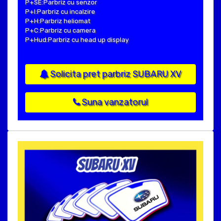
P+SE:Parbriz cu senzor
P+I:Parbriz cu incalzire
P+H:Parbriz heliomat
P+C:Parbriz cu camera
P+Hud:Parbriz cu head up display
Solicita pret parbriz SUBARU XV
Suna vanzatorul