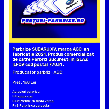
Parbrize SUBARU XV, marca AGC, an
fabricatie 2021. Produs comercializat
de catre Parbriz Bucuresti in ISLAZ
ILFOV cod postal 77031 .
Producator parbriz : AGC
Pret : 160 Lei
Abrevieri parbrize:
P:Parbriz clar
P+V:Parbriz cu tenta verde
P+S:Parbriz cu parasolar