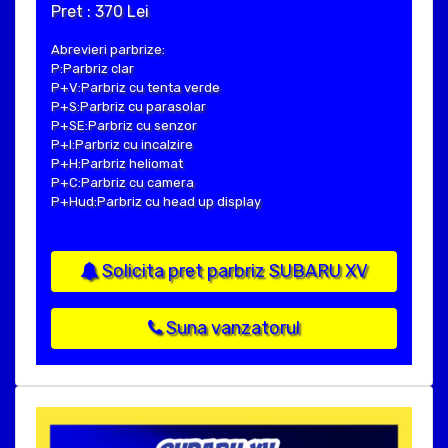
Pret : 370 Lei
Abrevieri parbrize:
P:Parbriz clar
P+V:Parbriz cu tenta verde
P+S:Parbriz cu parasolar
P+SE:Parbriz cu senzor
P+I:Parbriz cu incalzire
P+H:Parbriz heliomat
P+C:Parbriz cu camera
P+Hud:Parbriz cu head up display
Solicita pret parbriz SUBARU XV
Suna vanzatorul