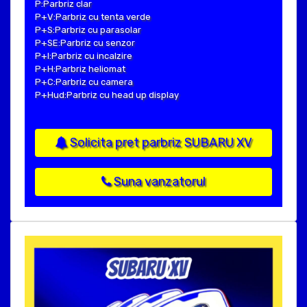
P:Parbriz clar
P+V:Parbriz cu tenta verde
P+S:Parbriz cu parasolar
P+SE:Parbriz cu senzor
P+I:Parbriz cu incalzire
P+H:Parbriz heliomat
P+C:Parbriz cu camera
P+Hud:Parbriz cu head up display
Solicita pret parbriz SUBARU XV
Suna vanzatorul