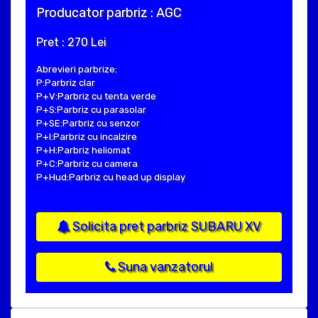
Producator parbriz : AGC
Pret : 270 Lei
Abrevieri parbrize:
P:Parbriz clar
P+V:Parbriz cu tenta verde
P+S:Parbriz cu parasolar
P+SE:Parbriz cu senzor
P+I:Parbriz cu incalzire
P+H:Parbriz heliomat
P+C:Parbriz cu camera
P+Hud:Parbriz cu head up display
Solicita pret parbriz SUBARU XV
Suna vanzatorul