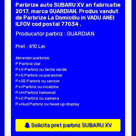
Parbrize auto SUBARU XV an fabricatie
2017, marca GUARDIAN. Produs vandut
de Parbrize La Domiciliu in VADU ANEI
ILFOV cod postal 77034 .
Producator parbriz : GUARDIAN
Pret : 410 Lei
Abrevieri parbrize:
P:Parbriz clar
P+V:Parbriz cu tenta verde
P+S:Parbriz cu parasolar
P+SE:Parbriz cu senzor
P+I:Parbriz cu incalzire
P+H:Parbriz heliomat
P+C:Parbriz cu camera
P+Hud:Parbriz cu head up display
Solicita pret parbriz SUBARU XV