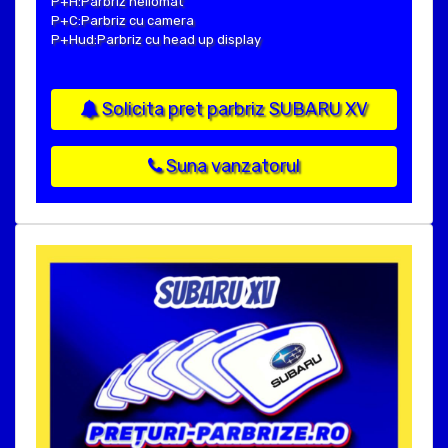
P+H:Parbriz heliomat
P+C:Parbriz cu camera
P+Hud:Parbriz cu head up display
Solicita pret parbriz SUBARU XV
Suna vanzatorul