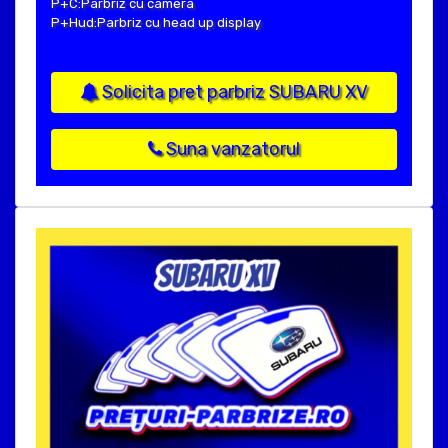
P+C:Parbriz cu camera
P+Hud:Parbriz cu head up display
Solicita pret parbriz SUBARU XV
Suna vanzatorul