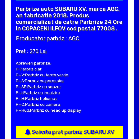
Parbrize auto SUBARU XV, marca AGC,
an fabricatie 2018. Produs
comercializat de catre Parbrize 24 Ore
in COPACENI ILFOV cod postal 77008 .
Producator parbriz : AGC
Pret : 270 Lei
Abrevieri parbrize:
P:Parbriz clar
P+V:Parbriz cu tenta verde
P+S:Parbriz cu parasolar
P+SE:Parbriz cu senzor
P+I:Parbriz cu incalzire
P+H:Parbriz heliomat
P+C:Parbriz cu camera
P+Hud:Parbriz cu head up display
Solicita pret parbriz SUBARU XV