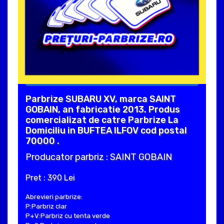
Parbrize SUBARU XV, marca SAINT
GOBAIN, an fabricatie 2013. Produs
comercializat de catre Parbrize La
Domiciliu in BUFTEA ILFOV cod postal
70000 .
Producator parbriz : SAINT GOBAIN
Pret : 390 Lei
Abrevieri parbrize:
P:Parbriz clar
P+V:Parbriz cu tenta verde