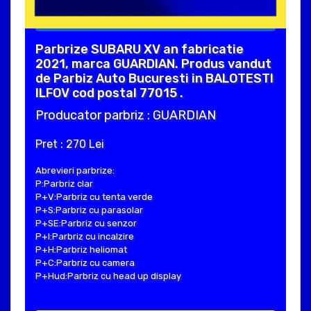
Parbrize SUBARU XV an fabricatie
2021, marca GUARDIAN. Produs vandut
de Parbiz Auto Bucuresti in BALOTESTI
ILFOV cod postal 77015 .
Producator parbriz : GUARDIAN
Pret : 270 Lei
Abrevieri parbrize:
P:Parbriz clar
P+V:Parbriz cu tenta verde
P+S:Parbriz cu parasolar
P+SE:Parbriz cu senzor
P+I:Parbriz cu incalzire
P+H:Parbriz heliomat
P+C:Parbriz cu camera
P+Hud:Parbriz cu head up display