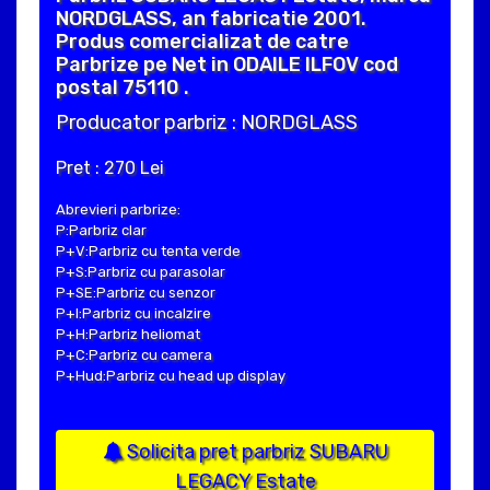
NORDGLASS, an fabricatie 2001.
Produs comercializat de catre
Parbrize pe Net in ODAILE ILFOV cod
postal 75110 .
Producator parbriz : NORDGLASS
Pret : 270 Lei
Abrevieri parbrize:
P:Parbriz clar
P+V:Parbriz cu tenta verde
P+S:Parbriz cu parasolar
P+SE:Parbriz cu senzor
P+I:Parbriz cu incalzire
P+H:Parbriz heliomat
P+C:Parbriz cu camera
P+Hud:Parbriz cu head up display
Solicita pret parbriz SUBARU
LEGACY Estate