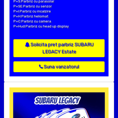
P+S:Parbriz cu parasolar
P+SE:Parbriz cu senzor
P+I:Parbriz cu incalzire
P+H:Parbriz heliomat
P+C:Parbriz cu camera
P+Hud:Parbriz cu head up display
Solicita pret parbriz SUBARU
LEGACY Estate
Suna vanzatorul