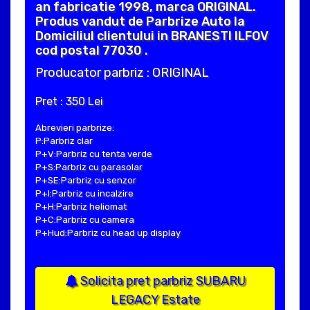
an fabricatie 1998, marca ORIGINAL.
Produs vandut de Parbrize Auto la
Domiciliul clientului in BRANESTI ILFOV
cod postal 77030 .
Producator parbriz : ORIGINAL
Pret : 350 Lei
Abrevieri parbrize:
P:Parbriz clar
P+V:Parbriz cu tenta verde
P+S:Parbriz cu parasolar
P+SE:Parbriz cu senzor
P+I:Parbriz cu incalzire
P+H:Parbriz heliomat
P+C:Parbriz cu camera
P+Hud:Parbriz cu head up display
Solicita pret parbriz SUBARU
LEGACY Estate