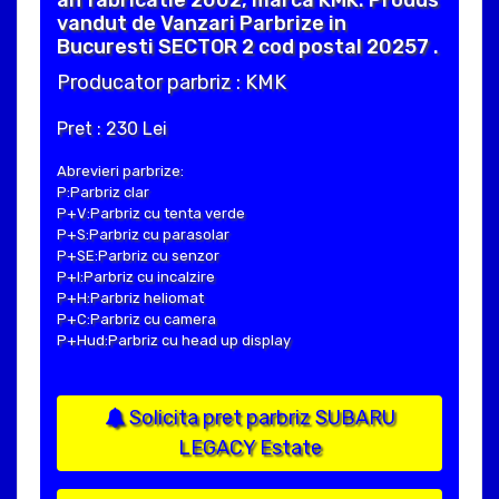
an fabricatie 2002, marca KMK. Produs
vandut de Vanzari Parbrize in
Bucuresti SECTOR 2 cod postal 20257 .
Producator parbriz : KMK
Pret : 230 Lei
Abrevieri parbrize:
P:Parbriz clar
P+V:Parbriz cu tenta verde
P+S:Parbriz cu parasolar
P+SE:Parbriz cu senzor
P+I:Parbriz cu incalzire
P+H:Parbriz heliomat
P+C:Parbriz cu camera
P+Hud:Parbriz cu head up display
Solicita pret parbriz SUBARU
LEGACY Estate