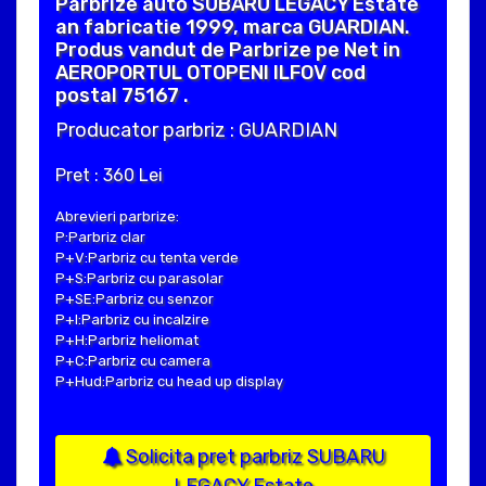
Parbrize auto SUBARU LEGACY Estate
an fabricatie 1999, marca GUARDIAN.
Produs vandut de Parbrize pe Net in
AEROPORTUL OTOPENI ILFOV cod
postal 75167 .
Producator parbriz : GUARDIAN
Pret : 360 Lei
Abrevieri parbrize:
P:Parbriz clar
P+V:Parbriz cu tenta verde
P+S:Parbriz cu parasolar
P+SE:Parbriz cu senzor
P+I:Parbriz cu incalzire
P+H:Parbriz heliomat
P+C:Parbriz cu camera
P+Hud:Parbriz cu head up display
Solicita pret parbriz SUBARU
LEGACY Estate