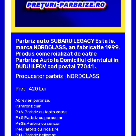
Parbriz auto SUBARU LEGACY Estate,
marca NORDGLASS, an fabricatie 1999.
Produs comercializat de catre
Parbrize Auto la Domiciliul clientului in
DUDU ILFOV cod postal 77041 .
Producator parbriz : NORDGLASS
Pret : 420 Lei
Abrevieri parbrize:
P:Parbriz clar
P+V:Parbriz cu tenta verde
P+S:Parbriz cu parasolar
P+SE:Parbriz cu senzor
P+I:Parbriz cu incalzire
P+H:Parbriz heliomat