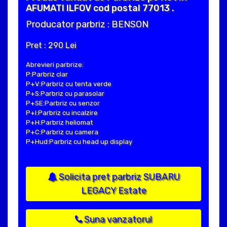
AFUMATI ILFOV cod postal 77013 .
Producator parbriz : BENSON
Pret : 290 Lei
Abrevieri parbrize:
P:Parbriz clar
P+V:Parbriz cu tenta verde
P+S:Parbriz cu parasolar
P+SE:Parbriz cu senzor
P+I:Parbriz cu incalzire
P+H:Parbriz heliomat
P+C:Parbriz cu camera
P+Hud:Parbriz cu head up display
Solicita pret parbriz SUBARU
LEGACY Estate
Suna vanzatorul