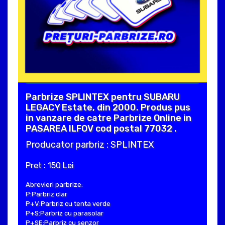
Parbrize SPLINTEX pentru SUBARU
LEGACY Estate, din 2000. Produs pus
in vanzare de catre Parbrize Online in
PASAREA ILFOV cod postal 77032 .
Producator parbriz : SPLINTEX
Pret : 150 Lei
Abrevieri parbrize:
P:Parbriz clar
P+V:Parbriz cu tenta verde
P+S:Parbriz cu parasolar
P+SE:Parbriz cu senzor