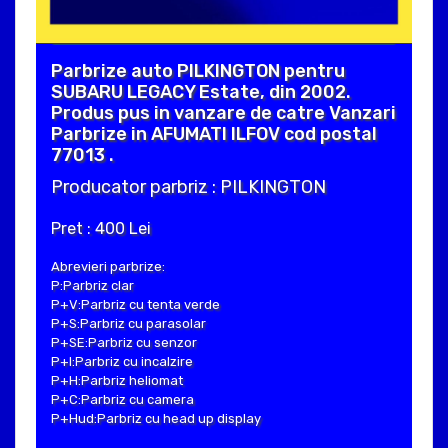
Parbrize auto PILKINGTON pentru
SUBARU LEGACY Estate, din 2002.
Produs pus in vanzare de catre Vanzari
Parbrize in AFUMATI ILFOV cod postal
77013 .
Producator parbriz : PILKINGTON
Pret : 400 Lei
Abrevieri parbrize:
P:Parbriz clar
P+V:Parbriz cu tenta verde
P+S:Parbriz cu parasolar
P+SE:Parbriz cu senzor
P+I:Parbriz cu incalzire
P+H:Parbriz heliomat
P+C:Parbriz cu camera
P+Hud:Parbriz cu head up display