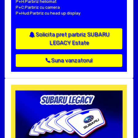
P+H:Parbriz heliomat
P+C:Parbriz cu camera
P+Hud:Parbriz cu head up display
Solicita pret parbriz SUBARU
LEGACY Estate
Suna vanzatorul