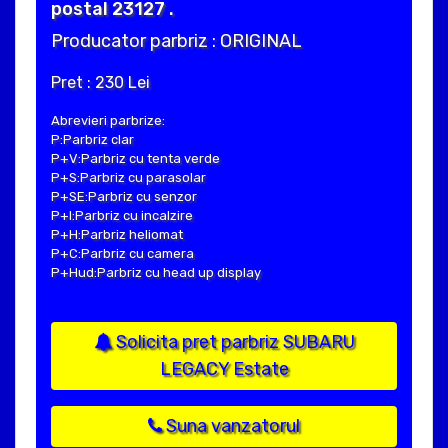
postal 23127 .
Producator parbriz : ORIGINAL
Pret : 230 Lei
Abrevieri parbrize:
P:Parbriz clar
P+V:Parbriz cu tenta verde
P+S:Parbriz cu parasolar
P+SE:Parbriz cu senzor
P+I:Parbriz cu incalzire
P+H:Parbriz heliomat
P+C:Parbriz cu camera
P+Hud:Parbriz cu head up display
Solicita pret parbriz SUBARU
LEGACY Estate
Suna vanzatorul