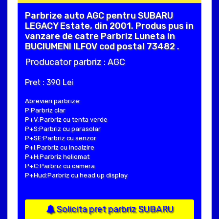
Parbrize auto AGC pentru SUBARU
LEGACY Estate, din 2001. Produs pus in
vanzare de catre Parbriz Luneta in
BUCIUMENI ILFOV cod postal 73482 .
Producator parbriz : AGC
Pret : 390 Lei
Abrevieri parbrize:
P:Parbriz clar
P+V:Parbriz cu tenta verde
P+S:Parbriz cu parasolar
P+SE:Parbriz cu senzor
P+I:Parbriz cu incalzire
P+H:Parbriz heliomat
P+C:Parbriz cu camera
P+Hud:Parbriz cu head up display
Solicita pret parbriz SUBARU