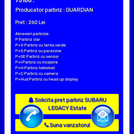
75100 .
Producator parbriz : GUARDIAN
Pret : 260 Lei
Abrevieri parbrize:
P:Parbriz clar
P+V:Parbriz cu tenta verde
P+S:Parbriz cu parasolar
P+SE:Parbriz cu senzor
P+I:Parbriz cu incalzire
P+H:Parbriz heliomat
P+C:Parbriz cu camera
P+Hud:Parbriz cu head up display
Solicita pret parbriz SUBARU
LEGACY Estate
Suna vanzatorul