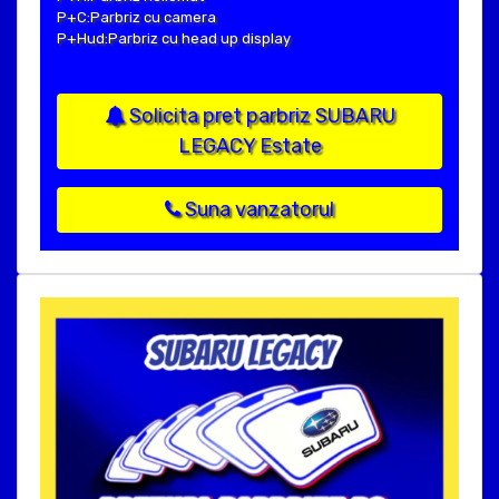
P+C:Parbriz cu camera
P+Hud:Parbriz cu head up display
Solicita pret parbriz SUBARU
LEGACY Estate
Suna vanzatorul