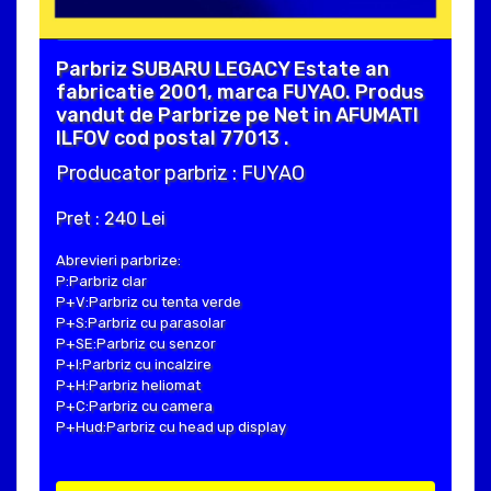
Parbriz SUBARU LEGACY Estate an
fabricatie 2001, marca FUYAO. Produs
vandut de Parbrize pe Net in AFUMATI
ILFOV cod postal 77013 .
Producator parbriz : FUYAO
Pret : 240 Lei
Abrevieri parbrize:
P:Parbriz clar
P+V:Parbriz cu tenta verde
P+S:Parbriz cu parasolar
P+SE:Parbriz cu senzor
P+I:Parbriz cu incalzire
P+H:Parbriz heliomat
P+C:Parbriz cu camera
P+Hud:Parbriz cu head up display