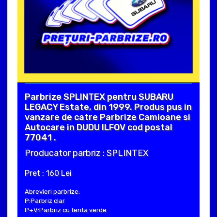
Parbrize SPLINTEX pentru SUBARU
LEGACY Estate, din 1999. Produs pus in
vanzare de catre Parbrize Camioane si
Autocare in DUDU ILFOV cod postal
77041 .
Producator parbriz : SPLINTEX
Pret : 160 Lei
Abrevieri parbrize:
P:Parbriz clar
P+V:Parbriz cu tenta verde