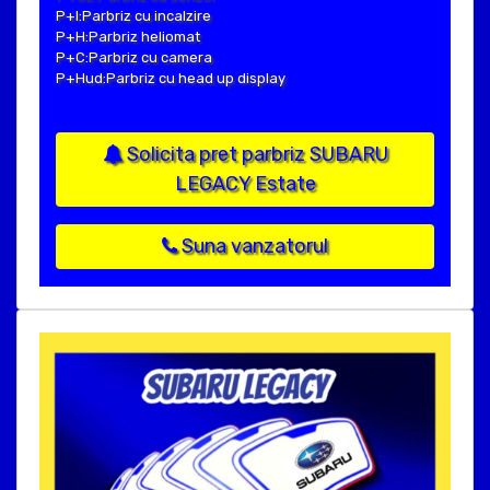
P+I:Parbriz cu incalzire
P+H:Parbriz heliomat
P+C:Parbriz cu camera
P+Hud:Parbriz cu head up display
Solicita pret parbriz SUBARU
LEGACY Estate
Suna vanzatorul