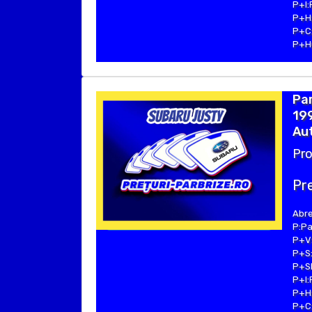
P+I:
P+H:
P+C:
P+Hu
Par
199
Aut
Pro
Pre
Abre
P:Pa
P+V:
P+S:
P+SE
P+I:
P+H:
P+C: