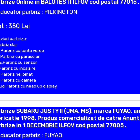
brize Online in BALOTESTI ILFOV cod postal 77015 .
ducator parbriz : PILKINGTON
t : 350 Lei
vieri parbrize:
rbriz clar
Parbriz cu tenta verde
Parbriz cu parasolar
:Parbriz cu senzor
Parbriz cu incalzire
Parbriz heliomat
Parbriz cu camera
d:Parbriz cu head up display
rbrize SUBARU JUSTY II (JMA, MS), marca FUYAO, a
ricatie 1998. Produs comercializat de catre Anunt
brize in 1 DECEMBRIE ILFOV cod postal 77005 .
ducator parbriz : FUYAO