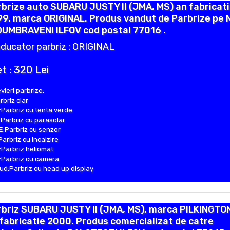
brize auto SUBARU JUSTY II (JMA, MS) an fabricat
9, marca ORIGINAL. Produs vandut de Parbrize pe 
DUMBRAVENI ILFOV cod postal 77016 .
ducator parbriz : ORIGINAL
t : 320 Lei
vieri parbrize:
rbriz clar
Parbriz cu tenta verde
Parbriz cu parasolar
:Parbriz cu senzor
Parbriz cu incalzire
Parbriz heliomat
Parbriz cu camera
d:Parbriz cu head up display
rbriz SUBARU JUSTY II (JMA, MS), marca PILKINGTO
fabricatie 2000. Produs comercializat de catre