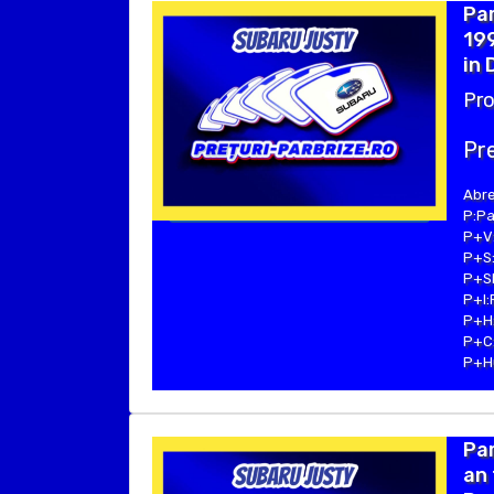
Par
199
in 
Pro
Pre
Abre
P:Pa
P+V:
P+S:
P+SE
P+I:
P+H:
P+C:
P+Hu
Pa
an 