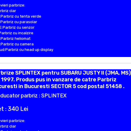
vieri parbrize:
rbriz clar
Parbriz cu tenta verde
Parbriz cu parasolar
:Parbriz cu senzor
Parbriz cu incalzire
Parbriz heliomat
Parbriz cu camera
d:Parbriz cu head up display
rbrize SPLINTEX pentru SUBARU JUSTY II (JMA, MS)
 1997. Produs pus in vanzare de catre Parbriz
uresti in Bucuresti SECTOR 5 cod postal 51458 .
ducator parbriz : SPLINTEX
t : 340 Lei
vieri parbrize:
rbriz clar