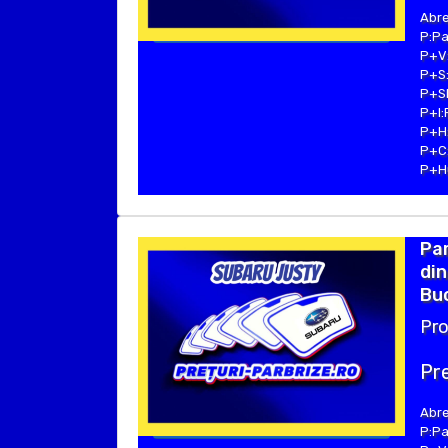
Abre
P:Pa
P+V:
P+S:
P+SE
P+I:
P+H:
P+C:
P+Hu
Pa
din
Buc
Pro
Pre
Abre
P:Pa