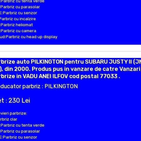
Parbriz cu tenta verde
Parbriz cu parasolar
:Parbriz cu senzor
Parbriz cu incalzire
Parbriz heliomat
Parbriz cu camera
d:Parbriz cu head up display
rbrize auto PILKINGTON pentru SUBARU JUSTY II (J
, din 2000. Produs pus in vanzare de catre Vanzari
brize in VADU ANEI ILFOV cod postal 77033 .
ducator parbriz : PILKINGTON
t : 230 Lei
vieri parbrize:
rbriz clar
Parbriz cu tenta verde
Parbriz cu parasolar
:Parbriz cu senzor