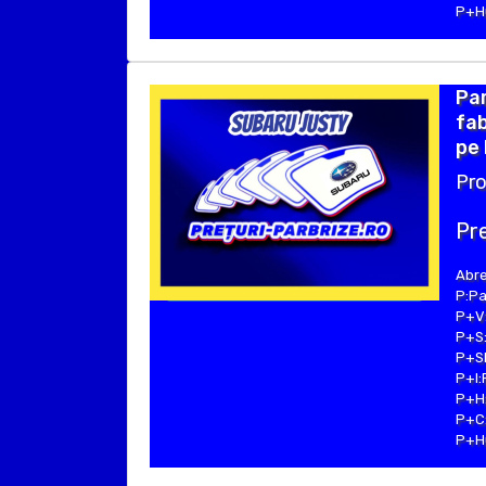
P+Hu
Par
fab
pe 
Pro
Pre
Abre
P:Pa
P+V:
P+S:
P+SE
P+I:
P+H:
P+C:
P+Hu