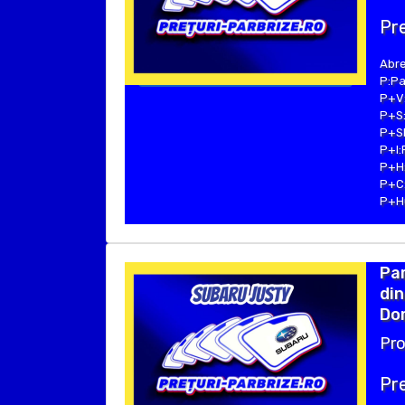
Pre
Abre
P:Pa
P+V:
P+S:
P+SE
P+I:
P+H:
P+C:
P+Hu
Pa
din
Dom
Pro
Pre