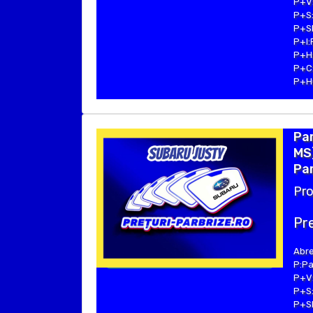
P+V:
P+S:
P+SE
P+I:
P+H:
P+C:
P+Hu
Pa
MS)
Par
Pro
Pre
Abre
P:Pa
P+V:
P+S:
P+SE