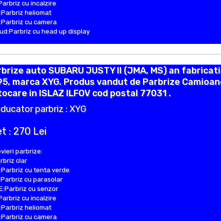
Parbriz cu incalzire
Parbriz heliomat
Parbriz cu camera
d:Parbriz cu head up display
brize auto SUBARU JUSTY II (JMA, MS) an fabricat
5, marca XYG. Produs vandut de Parbrize Camioane
ocare in ISLAZ ILFOV cod postal 77031 .
ducator parbriz : XYG
t : 270 Lei
vieri parbrize:
rbriz clar
Parbriz cu tenta verde
Parbriz cu parasolar
:Parbriz cu senzor
Parbriz cu incalzire
Parbriz heliomat
Parbriz cu camera