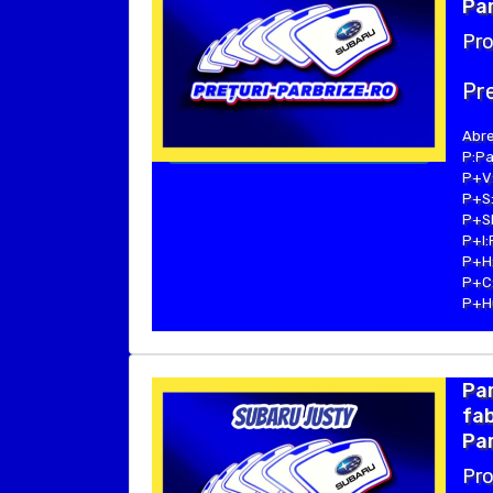
Par
Pro
Pre
Abre
P:Pa
P+V:
P+S:
P+SE
P+I:
P+H:
P+C:
P+Hu
Pa
fab
Par
Pro