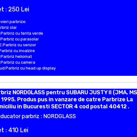
t : 250 Lei
vieri parbrize:
rbriz clar
Parbriz cu tenta verde
Parbriz cu parasolar
:Parbriz cu senzor
Parbriz cu incalzire
Parbriz heliomat
Parbriz cu camera
d:Parbriz cu head up display
rbriz NORDGLASS pentru SUBARU JUSTY II (JMA, MS
 1995. Produs pus in vanzare de catre Parbrize La
iciliu in Bucuresti SECTOR 4 cod postal 40412 .
ducator parbriz : NORDGLASS
t : 410 Lei