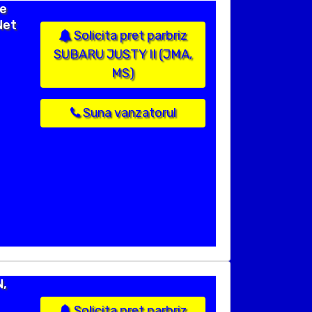
ie
Net
Solicita pret parbriz
SUBARU JUSTY II (JMA,
MS)
Suna vanzatorul
N,
Solicita pret parbriz