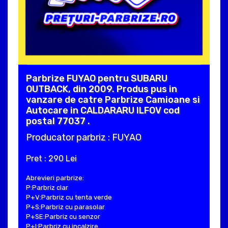
Parbrize FUYAO pentru SUBARU
OUTBACK, din 2009. Produs pus in
vanzare de catre Parbrize Camioane si
Autocare in CALDARARU ILFOV cod
postal 77037 .
Producator parbriz : FUYAO
Pret : 290 Lei
Abrevieri parbrize:
P:Parbriz clar
P+V:Parbriz cu tenta verde
P+S:Parbriz cu parasolar
P+SE:Parbriz cu senzor
P+I:Parbriz cu incalzire