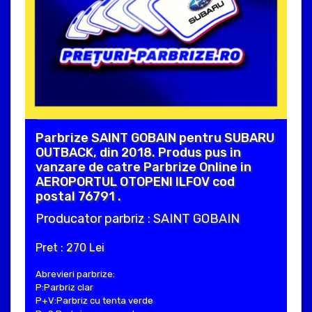
Parbrize SAINT GOBAIN pentru SUBARU
OUTBACK, din 2018. Produs pus in
vanzare de catre Parbrize Online in
AEROPORTUL OTOPENI ILFOV cod
postal 76791 .
Producator parbriz : SAINT GOBAIN
Pret : 270 Lei
Abrevieri parbrize:
P:Parbriz clar
P+V:Parbriz cu tenta verde