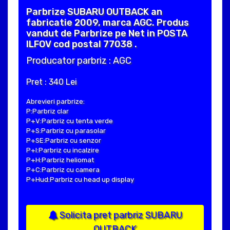
Parbrize SUBARU OUTBACK an
fabricatie 2009, marca AGC. Produs
vandut de Parbrize pe Net in POSTA
ILFOV cod postal 77038 .
Producator parbriz : AGC
Pret : 340 Lei
Abrevieri parbrize:
P:Parbriz clar
P+V:Parbriz cu tenta verde
P+S:Parbriz cu parasolar
P+SE:Parbriz cu senzor
P+I:Parbriz cu incalzire
P+H:Parbriz heliomat
P+C:Parbriz cu camera
P+Hud:Parbriz cu head up display
Solicita pret parbriz SUBARU
OUTBACK