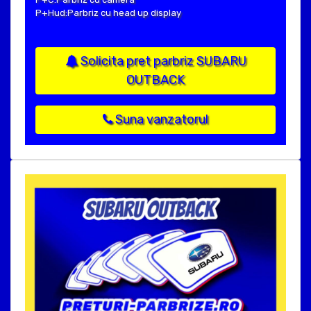
P+Hud:Parbriz cu head up display
Solicita pret parbriz SUBARU
OUTBACK
Suna vanzatorul