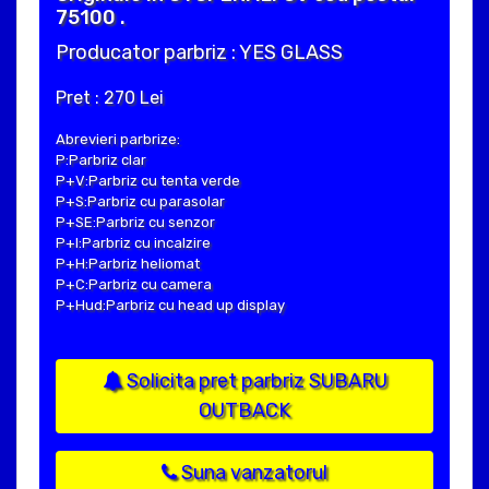
75100 .
Producator parbriz : YES GLASS
Pret : 270 Lei
Abrevieri parbrize:
P:Parbriz clar
P+V:Parbriz cu tenta verde
P+S:Parbriz cu parasolar
P+SE:Parbriz cu senzor
P+I:Parbriz cu incalzire
P+H:Parbriz heliomat
P+C:Parbriz cu camera
P+Hud:Parbriz cu head up display
Solicita pret parbriz SUBARU
OUTBACK
Suna vanzatorul