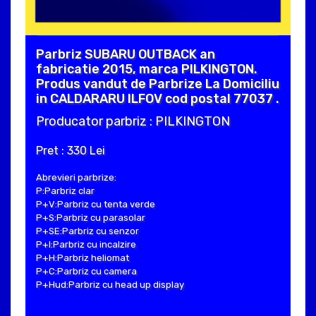
Parbriz SUBARU OUTBACK an
fabricatie 2015, marca PILKINGTON.
Produs vandut de Parbrize La Domiciliu
in CALDARARU ILFOV cod postal 77037 .
Producator parbriz : PILKINGTON
Pret : 330 Lei
Abrevieri parbrize:
P:Parbriz clar
P+V:Parbriz cu tenta verde
P+S:Parbriz cu parasolar
P+SE:Parbriz cu senzor
P+I:Parbriz cu incalzire
P+H:Parbriz heliomat
P+C:Parbriz cu camera
P+Hud:Parbriz cu head up display