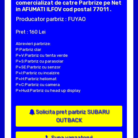
comercializat de catre Parbrize pe Net
in AFUMATI ILFOV cod postal 77011 .
Producator parbriz : FUYAO
Pret : 160 Lei
Abrevieri parbrize:
P:Parbriz clar
P+V:Parbriz cu tenta verde
P+S:Parbriz cu parasolar
P+SE:Parbriz cu senzor
P+I:Parbriz cu incalzire
P+H:Parbriz heliomat
P+C:Parbriz cu camera
P+Hud:Parbriz cu head up display
Solicita pret parbriz SUBARU
OUTBACK
Suna vanzatorul