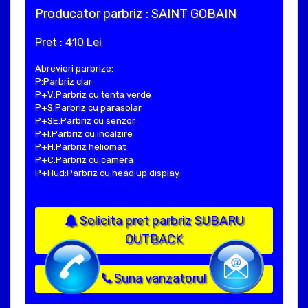
Producator parbriz : SAINT GOBAIN
Pret : 410 Lei
Abrevieri parbrize:
P:Parbriz clar
P+V:Parbriz cu tenta verde
P+S:Parbriz cu parasolar
P+SE:Parbriz cu senzor
P+I:Parbriz cu incalzire
P+H:Parbriz heliomat
P+C:Parbriz cu camera
P+Hud:Parbriz cu head up display
Solicita pret parbriz SUBARU
OUTBACK
Suna vanzatorul