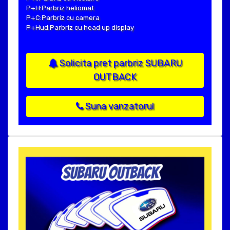
P+H:Parbriz heliomat
P+C:Parbriz cu camera
P+Hud:Parbriz cu head up display
Solicita pret parbriz SUBARU
OUTBACK
Suna vanzatorul