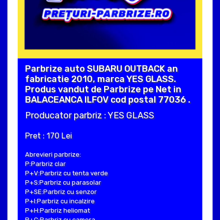
Parbrize auto SUBARU OUTBACK an
fabricatie 2010, marca YES GLASS.
Produs vandut de Parbrize pe Net in
BALACEANCA ILFOV cod postal 77036 .
Producator parbriz : YES GLASS
Pret : 170 Lei
Abrevieri parbrize:
P:Parbriz clar
P+V:Parbriz cu tenta verde
P+S:Parbriz cu parasolar
P+SE:Parbriz cu senzor
P+I:Parbriz cu incalzire
P+H:Parbriz heliomat
P+C:Parbriz cu camera