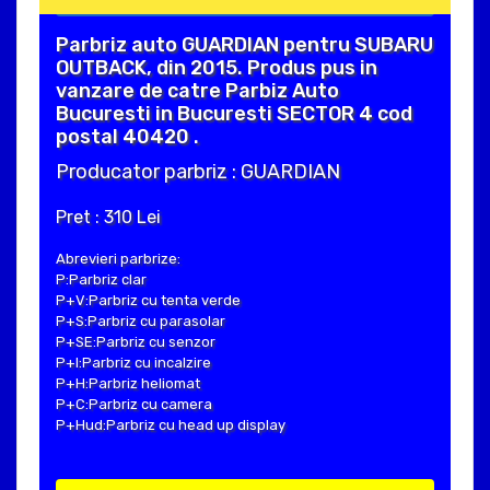
Parbriz auto GUARDIAN pentru SUBARU
OUTBACK, din 2015. Produs pus in
vanzare de catre Parbiz Auto
Bucuresti in Bucuresti SECTOR 4 cod
postal 40420 .
Producator parbriz : GUARDIAN
Pret : 310 Lei
Abrevieri parbrize:
P:Parbriz clar
P+V:Parbriz cu tenta verde
P+S:Parbriz cu parasolar
P+SE:Parbriz cu senzor
P+I:Parbriz cu incalzire
P+H:Parbriz heliomat
P+C:Parbriz cu camera
P+Hud:Parbriz cu head up display