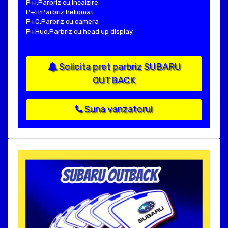
P+I:Parbriz cu incalzire
P+H:Parbriz heliomat
P+C:Parbriz cu camera
P+Hud:Parbriz cu head up display
Solicita pret parbriz SUBARU
OUTBACK
Suna vanzatorul