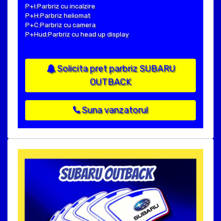
P+I:Parbriz cu incalzire
P+H:Parbriz heliomat
P+C:Parbriz cu camera
P+Hud:Parbriz cu head up display
Solicita pret parbriz SUBARU
OUTBACK
Suna vanzatorul