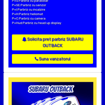
P+S:Parbriz cu parasolar
P+SE:Parbriz cu senzor
P+I:Parbriz cu incalzire
P+H:Parbriz heliomat
P+C:Parbriz cu camera
P+Hud:Parbriz cu head up display
Solicita pret parbriz SUBARU
OUTBACK
Suna vanzatorul