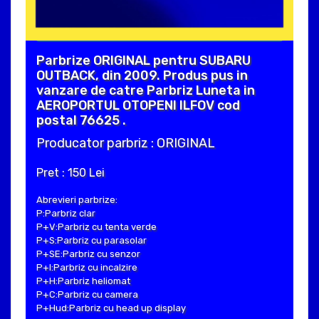
Parbrize ORIGINAL pentru SUBARU
OUTBACK, din 2009. Produs pus in
vanzare de catre Parbriz Luneta in
AEROPORTUL OTOPENI ILFOV cod
postal 76625 .
Producator parbriz : ORIGINAL
Pret : 150 Lei
Abrevieri parbrize:
P:Parbriz clar
P+V:Parbriz cu tenta verde
P+S:Parbriz cu parasolar
P+SE:Parbriz cu senzor
P+I:Parbriz cu incalzire
P+H:Parbriz heliomat
P+C:Parbriz cu camera
P+Hud:Parbriz cu head up display