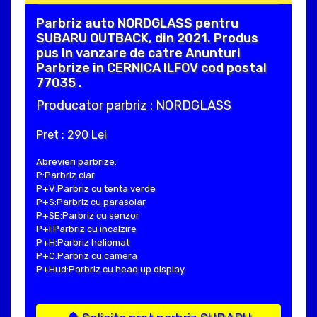
Parbriz auto NORDGLASS pentru
SUBARU OUTBACK, din 2021. Produs
pus in vanzare de catre Anunturi
Parbrize in CERNICA ILFOV cod postal
77035 .
Producator parbriz : NORDGLASS
Pret : 290 Lei
Abrevieri parbrize:
P:Parbriz clar
P+V:Parbriz cu tenta verde
P+S:Parbriz cu parasolar
P+SE:Parbriz cu senzor
P+I:Parbriz cu incalzire
P+H:Parbriz heliomat
P+C:Parbriz cu camera
P+Hud:Parbriz cu head up display